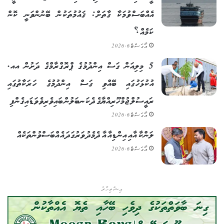
އެއްބަސްވުމަކާ ގާތަށް: ޤައުމުތަކުން ބޭނުންވަނީ ކޮން
ކަމެއް؟
އޯގަސްޓް 6, 2026
5 މިލިއަން ގަސް އިންދުމުގެ ޕްރޮގްރާމްގެ ދަށުން އއ.
އުކުޅަހުގައި ބޭއްވި ގަސް އިންދުމުގެ ހަރަކާތުގައި
ރައީސުލްޖުމްހޫރިއްޔާގެ ދެކަނބަލުން ބައިވެރިވެވަޑައިގެންފި
އޯގަސްޓް 6, 2026
ލަންކާ އާއި އިންޑިއާ އާ ދެމެދު ވަރުގަދަ އެއްބަސްވުންތަކެއް
އޯގަސްޓް 6, 2026
އިޝްތިހާރު