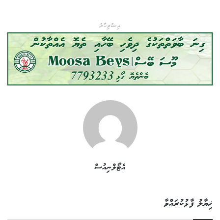
އިޝްތިހާރު
އެޓޯލްނިއުސް
ޚިޔާލު ފާޅުކުރައްވާ