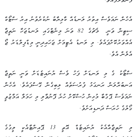
ފޮނުވާލާފައެވެ.
އެހެން ނަމަވެސް އިތުރު ލަނޑެއް ކާމިޔާބު ނުކުރެވުނު އިރު ސްޓޯކް
ސިޓީން ވަނީ މެޗުގެ 82 ވަނަ މިނެޓްގައި ލަނޑުޖަހާ ނަތީޖާ
އެއްވަރުކޮށްފައެވެ. މި ލަނޑު އެޓީމަށް ޖަހައިދިނީ މިޑްފިލްޑަރު ޖޯ
އެލެން އެވެ.
ސްޓޯކު ގެ މި ލަނޑަށް ފަހު ވެސް ޔުނައިޓެޑަށް ވަނީ ނަތީޖާ
އަނބުރާލަން ރަނގަޅު ފުރުސަތެއް ލިބިގެން ގޮސްފައެވެ. އެހެން
ނަމަވެސް ޕޮގްބާ މުޅިން ހުސްކޮށް ހުރެ ފޮނުވާލި މި ހަމަލާ އަމާޒުވީ
ގޯލުގެ ހުރަސް ދަނޑިއަށެވެ.
މި ނަތީޖާއާއެކު ޔުނައިޓެޑް އޮތީ 13 ޕޮއިންޓާއެކީ ލީގުގެ