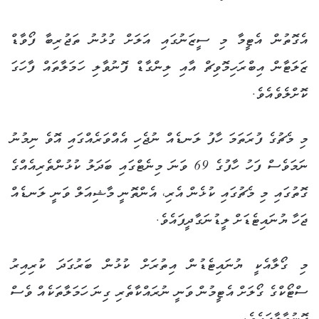
އެގޮތުން އެޓީމާ މި ސީޒަނުގައި އަލަށް ގުޅުނު ތަޖުރިބާ ފޯވާޑް
ޒަލަޓާން އިބްރަހިމޮވިޗް އާއި ލިންގާޑް ފޮނުވާލި ހަމަލާތައް ފާހަގަ
ކޮށްލެވެއެވެ.
މި މެޗުގެ ފުރަތަމަ ހާފު ލަނޑެއް ނުޖެހި އެއްވަރެއްގައި އޮވެ ނިމުނު
ނަމަވެސް ފަހު ހާފުގެ 69 ވަނަ މިނެޓްގައި ބަދަލު ކުޅުންތެރިއެއްގެ
ގޮތުގައި މި މެޗުގައި ކުޅެން އެރި، އެންތޮނީ މާޝިއަލް ވަނީ ލަނޑެއް
ޖަހާ ޔުނައިޓެޑަށް ލީޑުނަގާދީފައެވެ.
މި ގޯލާއެކީ ޔުނައިޓެޑުން އިތުރަށް ކުޅުން ބަރުގަދަ ކުރިއިރު
ސްޓޯކްގެ ގޯލަށް އެޓީމުން ވަނީ ނުރައްކާތެރި ގިނަ ހަމަލާތަކެއް ވެސް