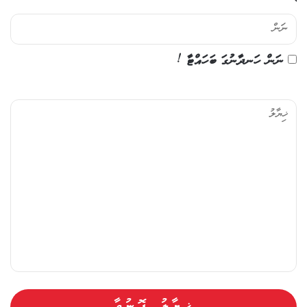
ނަން ހަނދާނުގަ ބަހައްޓާ !
ޚި
ޔާ
ލު