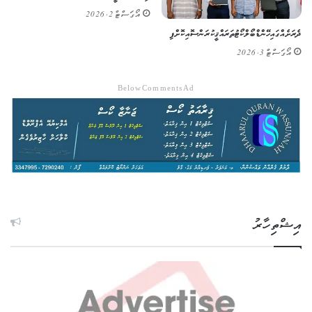
އޯގަސްޓް 2, 2026
ދެ ރަށެއްގައި ހޭންޑްބޯލް ކޯޓު ތަރައްޤީ ކުރަން ސޮއިކޮށްފި
އޯގަސްޓް 3, 2026
Below Comments Ad
އިޝްތިހާރު