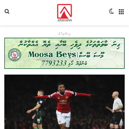
މެނޫ
Switch skin
ހޯދ
އިޝްތިހާރު