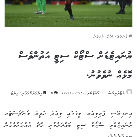
ފުރަތަމަ ޞަފްޙާ
|
ކުޅިވަރު
ޔުނައިޓެޑަށް ސްޓޯކް ސިޓީ އަތުންވެސް
މޮޅެއް ނުވެވުނު.
އެޓޯލްނިއުސް
އޮކްޓޯބަރ 2, 2016 - 19:55
0
ކިިޔުމަށް ހޭދަވާނީ 1 މިނެޓު
އިނގިރޭސި ޕްރިމިއަރ ލީގުގައި މިއަދު ހަވީރު މެންޗެސްޓަރ
ޔުނައިޓެޑާއި ސްޓޯކް ސިޓީ ބައްދަލުކުރި މެޗު އެއްވަރުވެގެން