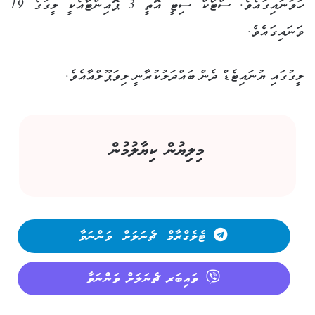
ހަވަނައިގައެވެ. ސްޓޯކް ސިޓީ އޮތީ 3 ޕޮއިންޓާއެކީ ލީގުގެ 19
ވަނައިގައެވެ.
ލީގުގައި ޔުނައިޓެޑް ދެން ބައްދަލުކުރާނީ ލިވަޕޫލްއާއެވެ.
މިލިޔުން ކިޔާލުމުން
ޓެލެގްރާމް ޗެނަލަށް ވަންނަވާ
ވައިބަރ ޗެނަލަށް ވަންނަވާ