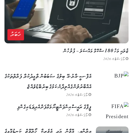
ޚަބަރު
ޖުލައި މަހު 180 ސްކޭމް މައްސަލަ – ފުލުހުން
އޯގަސްޓް 6, 2026
އެފް.ސީ.އާރު.އޭ ބިލުގެ ސަބަބުން ތާޢީދުކުރާ ފަރާތްތަކުގެ
އެއްބާރުލުން ގެއްލިދާނެ ކަމުގެ ބިރު ބޮޑުވެއްޖެ
އޯގަސްޓް 6, 2026
ފީފާގެ ރައީސް އިންފަންޓީނޯ މަޢާފަށް އެދިވަޑައިގެންފި
އޯގަސްޓް 6, 2026
އީރާނާއި، އޮމާން އަދި އެމެރިކާ ހޯރްމޫޒް ކަނޑުއޮޅީގެ