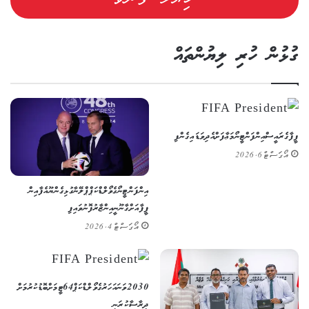
ގުޅުން ހުރި ލިޔުންތައް
ފީފާގެ ރައީސް އިންފަންޓީނޯ މަޢާފަށް އެދިވަޑައިގެންފި
އޯގަސްޓް 6, 2026
އިންފަންޓީނޯގެ ވޯލްޑް ކަޕް ޕްލޭނާ ގުޅިގެން ޔޫއެފާއިން
ފީފާއަށް ގާނޫނީ އިންޒާރު ފޮނުވައިފި
އޯގަސްޓް 4, 2026
2030 ވަނަ އަހަރުގެ ވޯލްޑް ކަޕް 64 ޓީމަށް ބޮޑުކުރުމަށް
ދިރާސާކުރަނީ