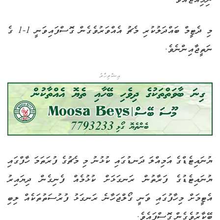
ނިމިއްޖެއެވެ.
މި ދެޓީމް ބައްދަލުކުރި މެޗު އެއްވަރުވެގެން ގޮސްފައިވަނީ 1-1 ގެ
ނަތީޖާއިންނެވެ.
އިޝްތިހާރު
ޔުނައިޓެޑްގެ އަމިއްލަ ދަނޑުގައި ކުޅުނު މި މެޗުގެ ފުރަތަމަ ހާފްގައި
ޔުނައިޓެޑުގެ ފަރާތުން ރަނގަޅަށް ކުޅުމެއް ފެނިގެން ދިޔައިރު
އެޓީމަށް މިހާފުގައި ވަނީ ގޯލްޖަހާނެ ރަނގަޅު ފުރުސަތުތަކެއް ލިބި
ބޭކާރުވެގެން ގޮސްފައެވެ.