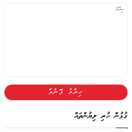
ޔާ
ލު
ގުޅުން ހުރި ލިޔުންތައް