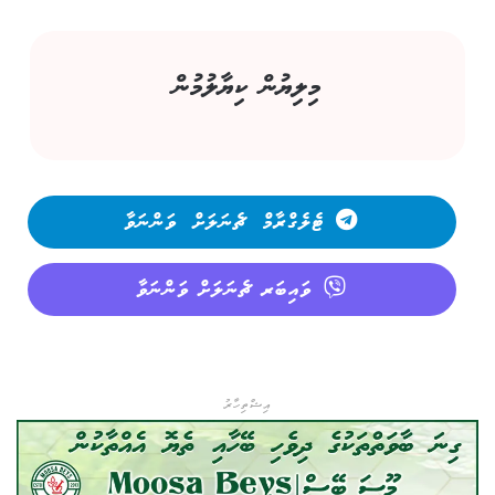
މިލިޔުން ކިޔާލުމުން
ޓެލެގްރާމް ޗެނަލަށް ވަންނަވާ
ވައިބަރ ޗެނަލަށް ވަންނަވާ
އިޝްތިހާރު