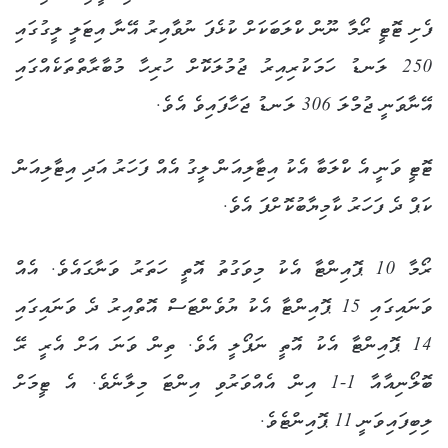
ފެށި ޓޮޓީ ރޯމާ ނޫން ކްލަބަކަށް ކުޅެފަ ނުވާއިރު އޭނާ އިޓަލީ ލީގުގައި
250 ލަނޑު ހަމަކުރިއިރު ޖުމުލަކޮށް ހުރިހާ މުބާރާތްތަކެއްގައި
އޭނާވަނީ ޖުމްލަ 306 ލަނޑު ޖަހާފައިވެ އެވެ.
ޓޮޓީ ވަނީ އެ ކްލަބާ އެކު އިޓާލިއަން ލީގު އެއް ފަހަރު އަދި އިޓާލިއަން
ކަޕް ދެ ފަހަރު ކާމިޔާބުކޮށްފަ އެވެ.
ރޯމާ 10 ޕޮއިންޓާ އެކު މިވަގުތު އޮތީ ހަތަރު ވަނާގައެވެ. އެއް
ވަނައިގައި 15 ޕޮއިންޓާ އެކު ޔުވެންޓަސް އޮތްއިރު ދެ ވަނައިގައި
14 ޕޮއިންޓާ އެކު އޮތީ ނަޕޯލީ އެވެ. ތިން ވަނަ އަށް އެރީ ރޭ
ބޮލޯނިއާއާ 1-1 އިން އެއްވަރުވި އިންޓަ މިލާނެވެ. އެ ޓީމަށް
ލިބިފައިވަނީ 11 ޕޮއިންޓެވެ.