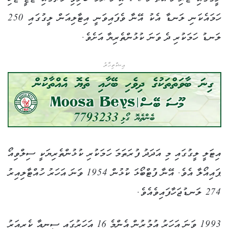
ހަމައެކަނި ލަނޑާ އެކު އޭނާ ވެފައިވަނީ އިޓާލިއަން ލީގުގައި 250
ލަނޑު ހަމަކުރި ދެ ވަނަ ކުޅުންތެރިޔާ އަށެވެ.
އިޝްތިހާރު
އިޓަލީ ލީގުގައި މި އަދަދު ފުރަތަމަ ހަމަކުރި ކުޅުންތެރިޔަކީ ސިލްވިއޯ
ޕައިއޯލާ އެވެ. އޭނާ ފުޓްބޯޅަ ކުޅުން 1954 ވަނަ އަހަރު ހުއްޓާލިއިރު
274 ލަނޑުޖަހާފައިވެއެވެ.
1993 ވަނަ އަހަރު އުމުރުން އެންމެ 16 އަހަރުގައި ސީނިއާ ކެރިއަރު