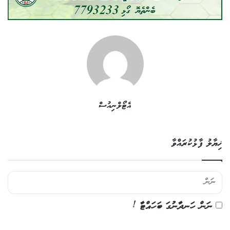
އެޓޯލްނިއުސް
ޚިޔާލު ފާޅުކުރައްވާ
ނަން ހަނދާނުގަ ބަހައްޓާ !
ޚި