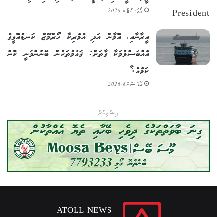
އޯގަސްޓް 6, 2026
އީރާނާއި، އޮމާން އަދި އެމެރިކާ ހޯރްމޫޒް ކަނޑުއޮޅީގެ
އެއްބަސްވުމަކާ ގާތަށް: ޤައުމުތަކުން ބޭނުންވަނީ ކޮން
ކަމެއް؟
އޯގަސްޓް 6, 2026
އިޝްތިހާރު
ATOLL NEWS