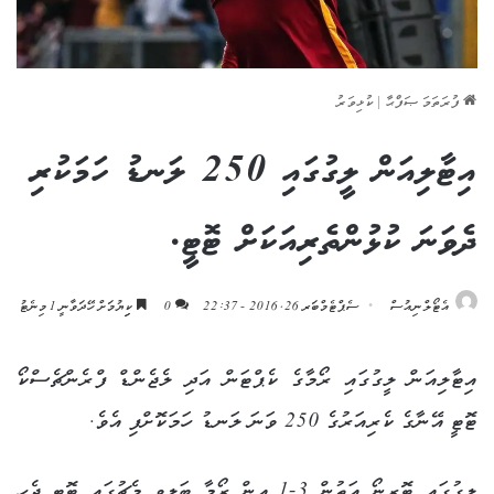
ފުރަތަމަ ޞަފްޙާ
|
ކުޅިވަރު
އިޓާލިއަން ލީގުގައި 250 ލަނޑު ހަމަކުރި
ދެވަނަ ކުޅުންތެރިއަކަށް ޓޮޓީ.
އެޓޯލްނިއުސް
ސެޕްޓެމްބަރ 26, 2016 - 22:37
0
ކިިޔުމަށް ހޭދަވާނީ 1 މިނެޓު
އިޓާލިއަން ލީގުގައި ރޯމާގެ ކެޕްޓަން އަދި ލެޖެންޑް ފްރެންޗެސްކޯ
ޓޮޓީ އޭނާގެ ކެރިއަރުގެ 250 ވަނަ ލަނޑު ހަމަކޮށްފި އެވެ.
ލީގުގައި ޓޮރިނޯ އަތުން 3-1 އިން ރޯމާ ބަލިވި މެޗުގައި ޓޮޓީ ޖެހި