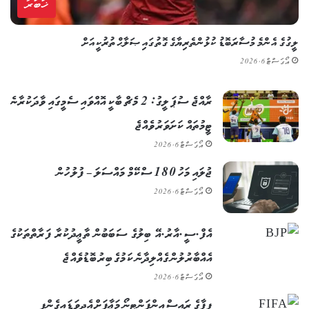
ޚަބަރު
ލީގުގެ އެންމެ މުސާރަބޮޑު ކުޅުންތެރިޔާގެ ގޮތުގައި ޞަލާޙް ތުރުކީއަށް
އޯގަސްޓް 6, 2026
ރާއްޖެ ސުޕަ ލީގު: 2 މެޗް ބާކީ އޮއްވައި ސެމީގައި ވާދަކުރާނެ
ޓީމުތައް ކަށަވަރު ވެއްޖެ
އޯގަސްޓް 6, 2026
ޖުލައި މަހު 180 ސްކޭމް މައްސަލަ – ފުލުހުން
އޯގަސްޓް 6, 2026
އެފް.ސީ.އާރު.އޭ ބިލުގެ ސަބަބުން ތާޢީދުކުރާ ފަރާތްތަކުގެ
އެއްބާރުލުން ގެއްލިދާނެ ކަމުގެ ބިރު ބޮޑުވެއްޖެ
އޯގަސްޓް 6, 2026
ފީފާގެ ރައީސް އިންފަންޓީނޯ މަޢާފަށް އެދިވަޑައިގެންފި