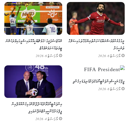
ލީގުގެ އެންމެ މުސާރަބޮޑު ކުޅުންތެރިޔާގެ ގޮތުގައި ޞަލާޙް
ރާއްޖެ ސުޕަ ލީގު: 2 މެޗް ބާކީ އޮއްވައި ސެމީގައި ވާދަކުރާނެ
ތުރުކީއަށް
ޓީމުތައް ކަށަވަރު ވެއްޖެ
އޯގަސްޓް 6, 2026
އޯގަސްޓް 6, 2026
ފީފާގެ ރައީސް އިންފަންޓީނޯ މަޢާފަށް އެދިވަޑައިގެންފި
އޯގަސްޓް 6, 2026
އިންފަންޓީނޯގެ ވޯލްޑް ކަޕް ޕްލޭނާ ގުޅިގެން ޔޫއެފާއިން
ފީފާއަށް ގާނޫނީ އިންޒާރު ފޮނުވައިފި
އޯގަސްޓް 4, 2026