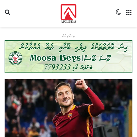
މެނޫ
Switch skin
ހޯދ
އިޝްތިހާރު