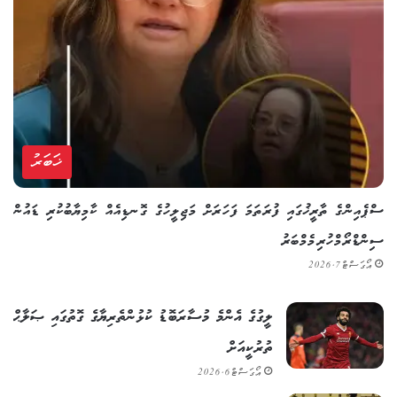
ޚަބަރު
ސްޕެއިންގެ ތާރީޚުގައި ފުރަތަމަ ފަހަރަށް މަޖިލީހުގެ ގޮނޑިއެއް ކާމިޔާބުކުރި ޑައުން
ސިންޑްރޯމްހުރި މެމްބަރު
އޯގަސްޓް 7, 2026
ލީގުގެ އެންމެ މުސާރަބޮޑު ކުޅުންތެރިޔާގެ ގޮތުގައި ޞަލާޙް
ތުރުކީއަށް
އޯގަސްޓް 6, 2026