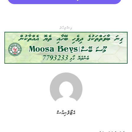
އިޝްތިހާރު
އެޓޯލްނިއުސް