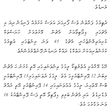
ލަނޑެވެ.
ދެޓީމުގެ ފަރާތުން ވެސް ފޯރިގަދަ އަވަސް ކުޅުމެއް ފެނިގެން ދިޔަ މި
މެޗުގައި ޑިޕޯޓިވޯއަށް މެޗުން މޮޅުވުމަށް ހުރަސްތަކާ
ކުރިމަތިލާންޖެހުނީ މެޗުގެ 45 ވަނަ މިނެޓުގައި އެޓީމުގެ
ކުޅުންތެރިއަކަށް ރަތްކާޑު ދައްކާ ދަނޑުން ފޮނުވާލުމުންނެވެ.
ރޭގެ މޮޅާއެކީ އެތްލެޓިކޯ ލީގުގެ ތިންވަނައިގައި އޮތީ ކުޅުނު ހަ މެޗުން
ލިބުނު 12 ޕޮއިންޓާއެކީގަ އެވެ. ލީގުގެ ދެވަނައިގައި13 ޕޮއިންޓާއެކީ
ބާސާ އޮތްއިރު، ލީގުގެ އެއްވަނައިގައި 14 ޕޮއިންޓާއެކީ އޮތީ ރެއާލް
މެޑްރިޑެވެ. އަދި މެޗުން ބަލިވި ޑިޕޯޓިވޯ އޮތީ ފަސް ޕޮއިންޓާއެކު 16
ވަނަ މަގާމުގަ އެވެ.