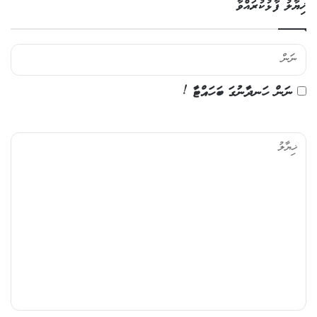
ޚިޔާލު ފާޅުކުރައްވާ
ނަން ހަނދާނުގަ ބަހައްޓާ !
ޚި
ޔާ
ލު