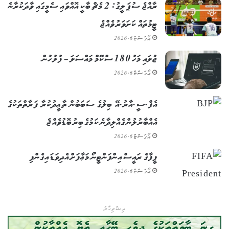
ރާއްޖެ ސުޕަ ލީގު: 2 މެޗް ބާކީ އޮއްވައި ސެމީގައި ވާދަކުރާނެ
ޓީމުތައް ކަށަވަރު ވެއްޖެ
އޯގަސްޓް 6, 2026
ޖުލައި މަހު 180 ސްކޭމް މައްސަލަ – ފުލުހުން
އޯގަސްޓް 6, 2026
އެފް.ސީ.އާރު.އޭ ބިލުގެ ސަބަބުން ތާޢީދުކުރާ ފަރާތްތަކުގެ
އެއްބާރުލުން ގެއްލިދާނެ ކަމުގެ ބިރު ބޮޑުވެއްޖެ
އޯގަސްޓް 6, 2026
ފީފާގެ ރައީސް އިންފަންޓީނޯ މަޢާފަށް އެދިވަޑައިގެންފި
އޯގަސްޓް 6, 2026
އިޝްތިހާރު