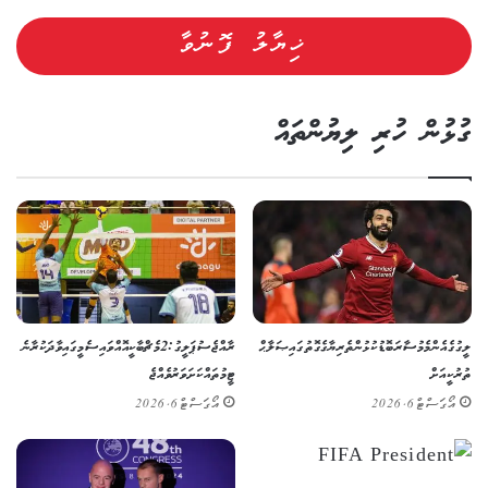
ގުޅުން ހުރި ލިޔުންތައް
ލީގުގެ އެންމެ މުސާރަބޮޑު ކުޅުންތެރިޔާގެ ގޮތުގައި ޞަލާޙް
ރާއްޖެ ސުޕަ ލީގު: 2 މެޗް ބާކީ އޮއްވައި ސެމީގައި ވާދަކުރާނެ
ތުރުކީއަށް
ޓީމުތައް ކަށަވަރު ވެއްޖެ
އޯގަސްޓް 6, 2026
އޯގަސްޓް 6, 2026