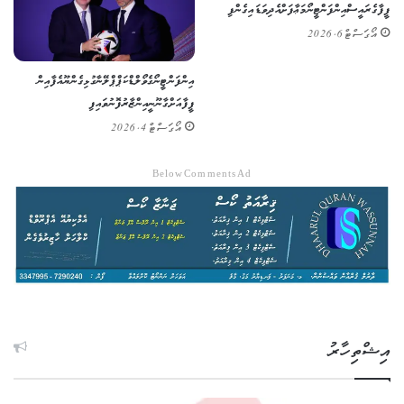
ފީފާގެ ރައީސް އިންފަންޓީނޯ މަޢާފަށް އެދިވަޑައިގެންފި
އޯގަސްޓް 6, 2026
އިންފަންޓީނޯގެ ވޯލްޑް ކަޕް ޕްލޭނާ ގުޅިގެން ޔޫއެފާއިން
ފީފާއަށް ގާނޫނީ އިންޒާރު ފޮނުވައިފި
އޯގަސްޓް 4, 2026
Below Comments Ad
އިޝްތިހާރު