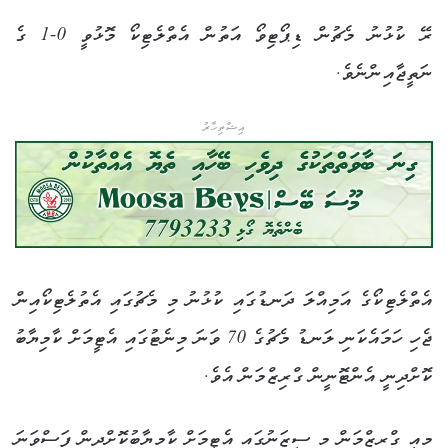
ރޭ ކުޅުނު މެޗުން ޑިޕޯޓިވޯ އަތުން އެތްލެޓިކޯ މޮޅުވީ 0-1 ގެ
ނަތީޖާއިންނެވެ.
އިޝްތިހާރު
އެތްލެޓިކޯގެ އަމިއްލަ ދަނޑުގައި ކުޅުނު މި މެޗުގައި އެތުލެޓިކޯއިން
ޖެހި ހަމައެކަނި ލަނޑު މެޗުގެ 70 ވަނަ މިނެޓުގައި އެޓީމަށް ކާމިޔާބު
ކޮށްދިނީ އެންޓޮނީން ގްރިޒްމަން އެވެ.
މިއީ ގްރިޒްމަން މި ސީޒަނުގައި އެޓީމަށް ކާމިޔާބުކޮށްދިން ފަސްވަނަ