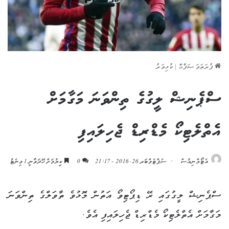
ފުރަތަމަ ޞަފްޙާ
|
ކުޅިވަރު
ސްޕެނިޝް ލީގުގެ ތިންވަނަ މަގާމަށް
އެތްލެޓިކޯ މެޑްރިޑް ޖެހިލައިފި
އެޓޯލްނިއުސް
ސެޕްޓެމްބަރ 26, 2016 - 21:17
0
ކިިޔުމަށް ހޭދަވާނީ 1 މިނެޓު
ސްޕެނިޝް ލީގުގައި ރޭ ޑިޕޯޓިވޯ އަތުން މޮޅުވެ ތާވަލްގެ ތިންވަނަ
މަގާމަށް އެތްލެޓިކޯ މެޑްރިޑް ޖެހިލައިފި އެވެ.