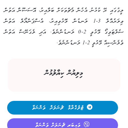
ލީގުގައި ރޭ ކުޅުނު އެހެން މެޗްތަކަށް ބަލާއިރު، އޮސަސޫނާ އަތުން
ވިލަރެއާލް 3-1 ލަނޑުން މޮޅުވިއިރު، އެސްޕަންޔޯލް އަތުން
ސެލްޓަވިގޯ މޮޅުވީ 2-0 ލަނޑުންނެވެ. އަދި ލެގަނޭސް އަތުން
ވެލެންސިއާ މޮޅުވީ 2-1 ލަނޑުންނެވެ.
މިލިޔުން ކިޔާލުމުން
ޓެލެގްރާމް ޗެނަލަށް ވަންނަވާ
ވައިބަރ ޗެނަލަށް ވަންނަވާ