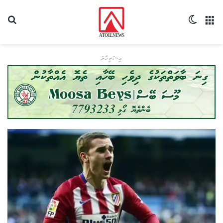
މެނޫ
Switch skin
ހޯދ
އިޝްތިހާރު