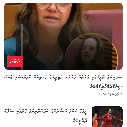
ޚަބަރު
ސްޕެއިންގެ ތާރީޚުގައި ފުރަތަމަ ފަހަރަށް މަޖިލީހުގެ ގޮނޑިއެއް ކާމިޔާބުކުރި ޑައުން
ސިންޑްރޯމްހުރި މެމްބަރު
އޯގަސްޓް 7, 2026
ލީގުގެ އެންމެ މުސާރަބޮޑު ކުޅުންތެރިޔާގެ ގޮތުގައި ޞަލާޙް
ތުރުކީއަށް