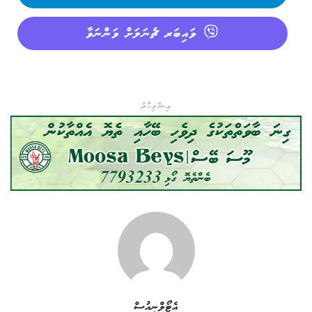
ވައިބަރ ޗެނަލަށް ވަންނަވާ
އިޝްތިހާރު
އެޓޯލްނިއުސް