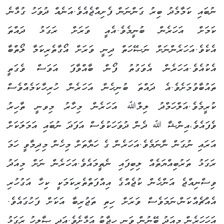
ނުބައި ކަމާމެދު ބިރު ގަންނަން ފެށިއްޖެއެވެ.އަނެއް ދުވަހު ގުޅާނެ
ކަމަށް އަހަރެން ބުނީމެވެ.އެއީ ވަރަށް ރަގަޅު ދައްތަ
އެކެވެ.އަހަރެންނަށް ނަޞޭހަތް ދިނީ ވަރަށް އޯގާތެރިކަމާ ލޯތްބާ
އެކުއެވެ.އަހަރެން އެވަގުތު ފޯން ބާއްވާފަ އަވަސް ވެގަތީ
ތައުބާވުމަށެވެ.އެ ދައްތަ ބުނިހެން އަހަރެން ހުރިހާކަމެއްވެސް
ކުރީމެވެ.އަލްހަމްދު ލިލްﷲ އަހަރެން މިހާރު މިވނީ ތާހިރު
ވެފައެވެ،އިންޝާ ﷲ ދެން ދުވަހަކުވެސް އަފަދަ ނުބައި އަމަލަކަށް
އަރައި ނުގަން ނާނަމެވެ.އަހަރެން ގެ ހަޔާތަށް މިހެން މިދިމާވީ ހަމަ
ރަގަޅު ތަރުބިއްޔަތެއް ލިބިފައި ނެތީމައެވެ.އަހަރެން ނަށް މިއަދު
ވިސްނިއްޖެ އަންހެން ކުޖެއްގެ އިއްފަތްތެރިކަމަކީ ކިހާ އަގުހުރި
އެއްޗެއްކަން،ނަމަވެސް ވަރަށް ހިތި ތަޖުރިބާ އަކަށް ފަހުގައެވެ.
އަހަހަރެން މިއަދު ބޭނުން ވަނީ ހިޖާބު އަޅާށެވެ.އަދި ޞާލިހު ރަގަޅު