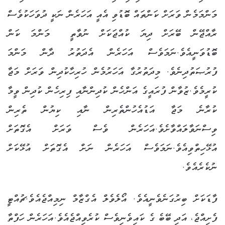
މަންމަމެން ވަރަށް ކަންތައް ބޮޑުވި އެއީ އަހަރެން ނަކީ ދުވަހަކުވެސް
ރާއްޖޭން ބޭރަށް ދިޔަ ކުއްޖަކަށް ނުވާތީ މަންމަ ކަން
ބޮޑުވަނީއެވެ.ނަމަވެސް އަހަރެން އެދަތުރު ދާން މަންމަ
ފުރުޞަތުދިނެވެ. މިދަތުރުގާ އަހަރުމެން ހުރިހާކުދިން ވަރަށް މަޖާ
ކުރީމެވެ.ޒުވާން ފުރައީގެ އަންހެން ކުދިންނާއި ފިރިހެން ކުދިން ވީމާ
ކުރާނެ މަޖާ އަޑުއެހުންތެރިން ނާއި ކިޔުން ތެރިން
ވިސްނަވާލައްވާށެވެ.އަހަރެން ވެސް ވަރަށް އެގޮތަށް
އުޅޭހިތްވިއެވެ.ނަމަވެސް އަހަރެން ނަށް އެގޮތަށް އުޅޭކަށް
ނުކެރެއެވެ.
ފާޑަކަށް ބިރުގަނެވެނީއެވެ. އޯލެވެލް އެގްޒާމް ނިމިއްޖެއެވެ.ޗުއްޓީ
ފެށިއްޖެ، އަދި ބޭބެ ގެ ކައިވެނިވެސް ކުރެވިއްޖެއެވެ.އަހަރެން ހަފްތާ