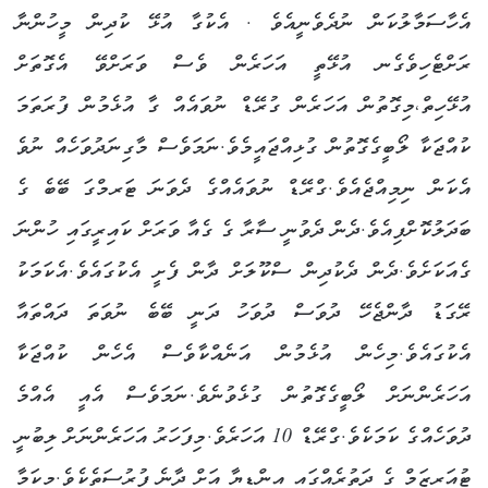
އެހާސަމާލުކަން ނުދެވެނީއެވެ . އެކުގާ އުޅޭ ކުދިން މީހުންނާ
ރަށްޓެހިވެގެނ އުޅޭތީ އަހަރެން ވެސް ވަރަށްވޭ އެގޮތަށް
އުޅޭހިތް،މިގޮތުން އަހަރެން ގުރޭޑް ނުވައެއް ގާ އުޅެމުން ފުރަތަމަ
ކުއްޖަކާ ލޯބީގެގޮތުން ގުޅިއްޖައީމެވެ.ނަމަވެސް މާގިނަދުވަހެއް ނުވެ
އެކަން ނިމިއްޖެއެވެ.ގްރޭޑް ނުވައެއްގެ ދެވަނަ ޓަރމްގަ ބޭބެ ގެ
ބަދަލުކޮށްފިއެވެ.ދެން ދެވުނީ ސާރާ ގެ ގެއާ ވަރަށް ކައިރީގައި ހުންނަ
ގެއަކަށެވެ.ދެން ދެކުދިން ސްކޫލަށް ދާން ފެށީ އެކުގައެވެ.އެކަމަކު
ރޭގަޑު ދާންޖެހޭ ދުވަސް ދުވަހު ދަނީ ބޭބެ ނުވަތަ ދައްތައާ
އެކުގައެވެ.މިހެން އުޅެމުން އަނެއްކާވެސް އެހެން ކުއްޖަކާ
އަހަރެންނަށް ލޯބީގެގޮތުން ގުޅެވުނެވެ.ނަމަވެސް އެއީ އެއްމެ
ދުވަހެއްގެ ކަމަކެވެ.ގްރޭޑް 10 އަހަރެވެ.މިފަހަރު އަހަރެންނަށް ލިބުނީ
ޓުއަރިޒަމް ގެ ދަތުރެއްގައި އިންޑިޔާ އަށް ދާނެ ފުރުސަތެކެވެ.މިކަމާ