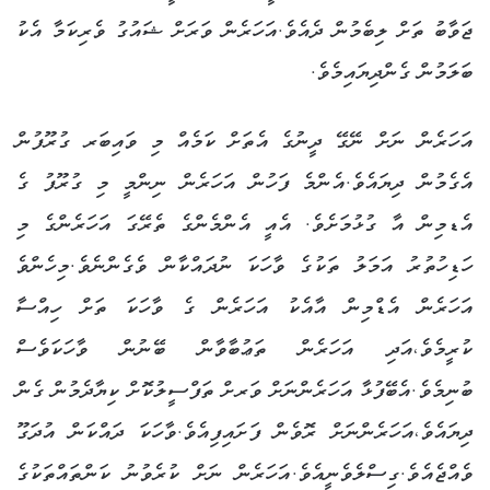
ޖަވާބު ތަށް ލިބެމުން ދެއެވެ.އަހަރެން ވަރަށް ޝައުގު ވެރިކަމާ އެކު
ބަލަމުން ގެންދިޔައިމެވެ.
އަހަރެން ނަށް ނޭގޭ ދީނުގެ އެތަށް ކަމެއް މި ވައިބަރ ގުރޫފުން
އެގެމުން ދިޔައެވެ.އެންމެ ފަހުން އަހަރެން ނިންމީ މި ގުރޫފު ގެ
އެޑމިން އާ ގުޅުމަށެވެ. އެއީ އެންމެންގެ ތެރޭގަ އަހަރެންގެ މި
ހަޑިހުތުރު އަމަލު ތަކުގެ ވާހަކަ ނުދައްކާން ވެގެންނެވެ.މިހެންވެ
އަހަރެން އެޑްމިން އާއެކު އަހަރެން ގެ ވާހަކަ ތަށް ހިއްސާ
ކުރީމެވެ،އަދި އަހަރެން ތަޢުބާވާން ބޭނުން ވާހަކަވެސް
ބުނިމެވެ.އެބޭފުޅާ އަހަރެންނަށް ވަރށް ތަފްސީލުކޮށް ކިޔާދެމުން ގެން
ދިޔައެވެ،އަހަރެންނަށް ރޮވެން ފަށައިފިއެވެ.ވާހަކަ ދައްކަން އުދަގޫ
ވެއްޖެއެވެ.ގިސްލެވެނީއެވެ.އަހަރެން ނަށް ކުރެވުނު ކަންތައްތަކުގެ