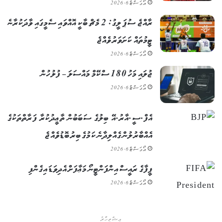
އޯގަސްޓް 6, 2026
ރާއްޖެ ސުޕަ ލީގު: 2 މެޗް ބާކީ އޮއްވައި ސެމީގައި ވާދަކުރާނެ
ޓީމުތައް ކަށަވަރު ވެއްޖެ
އޯގަސްޓް 6, 2026
ޖުލައި މަހު 180 ސްކޭމް މައްސަލަ – ފުލުހުން
އޯގަސްޓް 6, 2026
އެފް.ސީ.އާރު.އޭ ބިލުގެ ސަބަބުން ތާޢީދުކުރާ ފަރާތްތަކުގެ
އެއްބާރުލުން ގެއްލިދާނެ ކަމުގެ ބިރު ބޮޑުވެއްޖެ
އޯގަސްޓް 6, 2026
ފީފާގެ ރައީސް އިންފަންޓީނޯ މަޢާފަށް އެދިވަޑައިގެންފި
އޯގަސްޓް 6, 2026
އިޝްތިހާރު