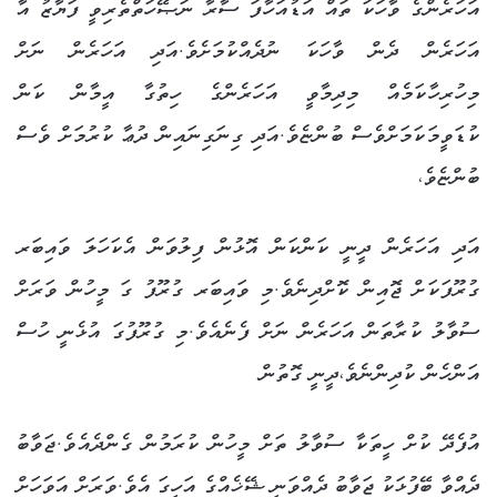
އަހަރެންގެ ވާހަކަ ތައް އަޑުއަހާފަ ސާރާ ނަޞޭހަތްތެރިވީ ފަޔާޒު އާ
އަހަރެން ދެން ވާހަކަ ނުދެއްކުމަށެވެ.އަދި އަހަރެން ނަށް
މިހުރިހާކަމެއް މިދިމާވީ އަހަރެންގެ ހިތުގާ އީމާން ކަން
ކުޑަވީމަކަމަށްވެސް ބުންޏެވެ.އަދި ގިނަގިނައިން ދުޢާ ކުރުމަށް ވެސް
ބުންޏެވެ،
އަދި އަހަރެން ދީނީ ކަންކަން އޮޅުން ފިލުވަން އެކަހަލަ ވައިބަރ
ގުރޫފަކަށް ޖޮއިން ކޮށްދިނެވެ.މި ވައިބަރ ގުރޫފު ގަ މީހުން ވަރަށް
ސުވާލު ކުރާތަން އަހަރެން ނަށް ފެނެއެވެ.މި ގުރޫފުގަ އުޅެނީ ހުސް
އަންހެން ކުދިންނެވެ،ދީނީ ގޮތުން
އުފެދޭ ކުށް ހީތަކާ ސުވާލު ތަށް މީހުން ކުރަމުން ގެންދެއެވެ.ޖަވާބު
ދެއްވާ ބޭފުޅަކު ޖަވާބު ދެއްވަނީ ޝޭޚެއްގެ އަހީގަ އެވެ.ވަރަށް އަވަހަށް