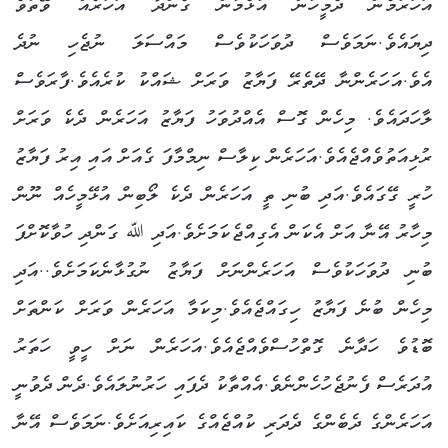
އަހަރުމެން ދެމީހުން އުޅެމުން ގެންދާ އަހަރެއް ވޭތުވެ
ދިޔައެވެ.ނަމަވެސް ދުވަހަކުވެސް މައްސަލަ ނުޖެހި ނުދެ
އެވެ.އަހަރެންނާ ދޭތެރޭ ފަޔާޒު ވަރަށް ޝައްކު ކުރެއެވެ.ފާރަވެސް
ލާހަދައެވެ. މިހެން ގޮސް އެއްދުވަހު ފަޔާޒު އަހަރެން ދެކެ ވަރަށް
ރުޅިއަތުވެއްޖެއެވެ.އަހަރެން ކިލާސް ނިމްމާފަ ގެއަށް އައި އިރު ފަޔާޒު
ހުރީ ގޭގައެވެ.އަދި ބުނި ތީ އަހަރެން ދެކެ ލޯބިން އުޅޭމީހެއް ނޫން
މިހާރު އޭނާ އަށް އެކަން އެގިއްޖެކަމަށެވެ.އަދި ﷲ ގަންދި ހުވާކޮށްފަ
ބުނި ދުވަހަކުވެސް އަހަރެންނަށް ފަޔާޒު ނުގުޅާނެކަމަށެވެ..އަދި
މިހެން ބުނެ ފަޔާޒު ހިގައްޖެއެވެ.މިކަމާ އަހަރެން ވަރަށް ކަންތަށް
ބޮޑުވެ ހަދާނެ ގޮތްހުސްވެއްޖެއެވެ.އަހަރެން ނަށް ހީވީ ހަތަރު
އުދަރެސް ފެނުޖެހުހެންނެވެ.އެއްތާކު ދެފައި ހަރުނުލައެވެ.ދެން ދެވުނީ
އަހަރެންގެ ދެބެންގެ ދެދަރި ކުއްޖެއްގެ ކައިރިއަށެވެ.ނަމަވެސް އޭނާ