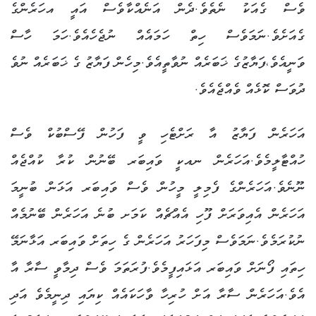
ވެސް ގެއަކު ނެތެވެ.ދެން އަނެއްކާވެސް އައީ އހަރެންގެ
ގެއަށެވެ.ނަމަވެސް ހިތް ހަމައެއް ނުޖެހެއެވެ.ހަމަ ހާސް
ވަނީއެވެ،ފަޔާޒުގެ ޚަބަރެއް ނުވާތީއެވެ.މިހެން ފަޔާޒު ގެ ޚަބަރެއް ނުވެ
ދުވަސް ކޮޅެއް ވެއްޖެއެވެ.
އަހަރެން ފަޔާޒު އާ ރަށްޓެހި ވީ ފަހުން ފޭސްބުކް ވެސް
ހުއްޓާލީމެވެ.އަހަރެން ނއކީ ވައިބަރ ބޭނުން ކުރާ ކުއްޖެއް
ނޫނެވެ.އަހަރެންގެ ފެމިލީ މީހުން ވެސް ވައިބަރ އަޅަން ބުނީމަ
އަހަރެން އެއިވަރަށް ފޫހި އެއްޗެއް ކަމަށ ބުނެ އަހަރެން ބޭނުމެއް
ނުކުރަމެވެ.ނަމަވެސް މިފަހަރު އަހަރެން ގެ ހިތަށް ވައިބަރ އަޅާނަމޭ
ހިތައި ފޯނަށް ވައިބަރ އަޅައިފީމެވެ.ފުރަތަމަ ވެސް ދިމާވީ ސާރާ އާ
އެވެ.އަހަރެން ސާރާ އަށް ހުރިހާ ވާހަކައެއް ކިޔައި ދިނީމެވެ އަދި