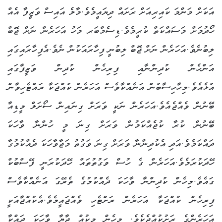
އަކަށް މަންމަ ކައިރިއަށް ރަށައް ދިޔައީމެވެ.މާލެ އައިސް ވަޒީފާ އެއް
ހޯދުމަށް މަސައްކަތް ކުރީމެވެ.ޑިސެމްބަރ މަހު އަހަރެން ނަށް ޖޮބް
ލިބުނެވެ.އަހަރެން ނަށް ޖޮބް ލިބުނީ ފިހާރައަކުން ނެވެ.އެފިހާރައިގައި
އަންހެން ކުދިންނާއި ފިރިހެން ކުދިން ވަޒީފާގައި
އުޅެއެވެ.މިހާހިސާބުން އަނެއްކާވެސް އަހަރެން ކުއްޖަކާ ރައްޓެހިވާން
ބޭނުން ވެއްޖެއެވެ.އަހަރެން ނަކީ ވަރަށް ގިނައިން ސޯށަލް މީޑިއާ
ބޭނުން ކުރާ ކުޖެއްކަމުން ވަރަށް ގިނަ މީ ހުންނާ ވާހަކަ
ދައްކަމެވެ.އަދި އެކުދިންނާ ވަރަށް ގިނަ ވަގުތު މަޖާވާހަކަ ދެއްކުމުގާ
ހޭދަކުރަމެވެ.އަހަރެން ގެ ހުސް ވަގުތުތައް ހޭދަކުރަނީ ފޭސްބުކް
ގައެވެ.މިހެން ކުދިންނާ ވާހަކަ ދެއްކުމުގެ ތެރޭގަ އަނެއްކާވެސް
ފިރިހެން ކުއްޖަކާ އަހަރެން ރަށްޓެހި ވެއްޖައީމެވެ.އެކުއްޖާއަކީ
އަހަރެންގެ ރަށުކުއްޖެކެވެ. މިހެން މިކުއް ޖާޔާ ވާހަކަ ދައްކާ