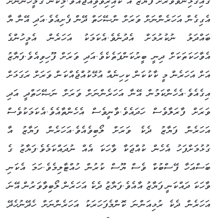
ގައިގޯޅިނުވާވަރަށް ފަޔާޒު އާ ކައިރިވެވިއްޖެއެވެ.މިކަން ގޭމީހުންނަށް
އެގިގެން އަހަރެންނަށް ވަރަށް ންޞޭހަތް ދޭން ފެށިއެވެ.އަދި އޭނާ ޔާ
ބައްދަލު ނުކުރުމަށް އެދުނެވެ.އެކަމަކު އަހަރެން އެމީހުންގެ
އެވާހަކަތަކަށް ދިނީ ބީރުކަންފަތެކެވެ.އަދި ވަރަށް ފޫހިވިއެވެ.ފަޔާޒު
އަށް އަހަރެން މީ ކާކުކަން ކިހިނެއް އުޅޭކުއްޖެއްކަން ވަރަށް ރަގަޅަށް
އިގެއެވެ.އެހެންކަމުން އޭނާ އަހަރެންނަށް ވަރަށް ނަޞޭހަތްދީ އަދި
ވަރަށް ފާރަލާވެސް ހަދައެވެ.ވާނީވެސް އެހެންތާއެވެ.އެކަމަކުވެސް
އަހަރެން ފަޔާޒު ދެކެ ވަރަށް ލޯބިވެއެވެ.އަހަރެން ފަޔާޒު އާ
ގުޅުމަށްފަހު އެހެން ކުއްޖަކާ ވާހަކަ އެއް ނުދައްކަމެވެ.ފަޔާޒު ގެ
ބަސްއަހާ ފޭސްބުކް ވެސް ޔޫސް ކުރުން ހުއްޓާލިމެވެ.ހަމަ އެކަނި
ވާހަކަ ދައްކަނީ ފަޔާޒު އާއެވެ.ފަޔާޒު ދެކެ އަހަރެން ލޯބިވާވަރުން އޭނަ
އަހަރެން ދެކެ ރުޅިއަންނަ ކޮންމެފަހަރަކު އަހަރެންނަށް ހެދޭނުހެދޭ