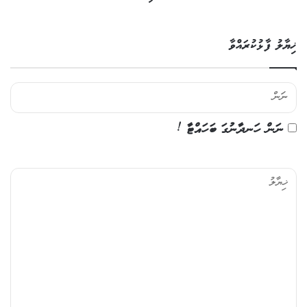
ޚިޔާލު ފާޅުކުރައްވާ
ނަން ހަނދާނުގަ ބަހައްޓާ !
ޚި
ޔާ
ލު