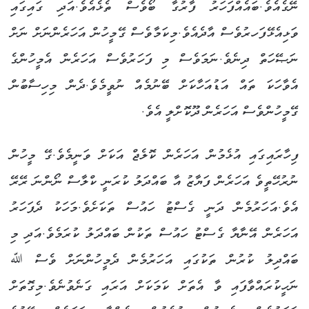
ނޭގެއެވެ.ބައެއްފަހަރު ފާރުގާ ބޯވެސް ތެޅެއެވެ.އަދި ގައިގައި
ވަޅިއެޅޭފަހރުވެސް އާދެއެވެ.މިކަމާވެސް ގޭމީހުން އަހަރެންނަށް ނަށް
ނަޞޭހަތް ދިނެވެ.ނަމަވެސް މި ފަހަރުވެސް އަހަރެން އެމީހުންގެ
އެވާހަކަ ތައް އަޑުއަހާކަށް ބޭނުމެއް ނުވީމެވެ.ދެން މިހިސާބުން
ގޭމީހުންވެސް އަހަރެން ދޫކޮށްލީ އެވެ.
ފިހާރައިގައި އުޅެމުން އަހަރެން ކޮލެޖް އަކަށް ވަނީމެވެ.ގޭ މީހުން
ނުރުހޭތީވެ އަހަރެން ފަޔާޒު އާ ބައްދަލު ކުރަނީ ކްލާސް ނޯންނަ ރޭރޭ
އެވެ.އަހަރުމެން ދަނީ ގެސްޓު ހައުސް ތަކަށެވެ.މަހަކު ދެފަހަރު
އަހަރެން އޭނާޔާ ގެސްޓު ހައުސް ތަކުން ބައްދަލު ކުރަމެވެ.އަދި މި
ބައްދިލު ކުރުން ތަކުގައި އަހަރުމެން ދެމީހުންނަށް ވެސް ﷲ
ނަހީކުރައްވާފައި ވާ އެތަށް ކަމަކަށް އަރައި ގަނެވުނެވެ.މިގޮތަށް