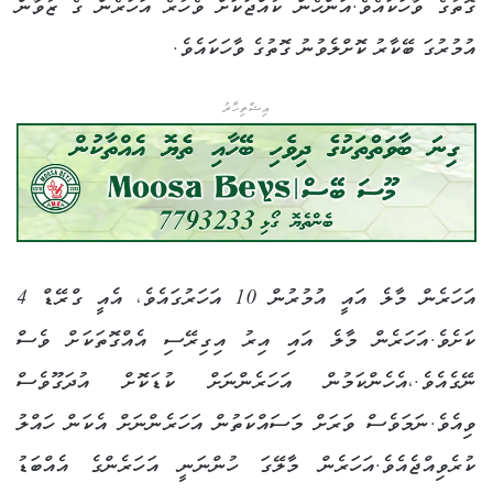
ގޮތުގެ ވާހަކައެވެ.އަންހެން ކުއްޖަކަށް ވެހުރެ އަހަރެން ގެ ޒުވާން
އުމުރުގަ ބޭކާރު ކޮށްލެވުނު ގޮތުގެ ވާހަކައެވެ.
އިޝްތިހާރު
އަހަރެން މާލެ އައީ އުމުރުން 10 އަހަރުގައެވެ، އެއީ ގްރޭޑް 4
ކަށެވެ.އަހަރެން މާލެ އައި އިރު އިގިރޭސި އެއްގޮތަކަށް ވެސް
ނޭގެއެވެ.،އެހެންކަމުން އަހަރެންނަށް ކުޑަކޮށް އުދަގޫވެސް
ވިއެވެ.ނަމަވެސް ވަރަށް މަސައްކަތުން އަހަރެންނަށް އެކަން ހައްލު
ކުރެވިއްޖެއެވެ.އަހަރެން މާލޭގަ ހުންނަނީ އަހަރެންގެ އެއްބަޑު