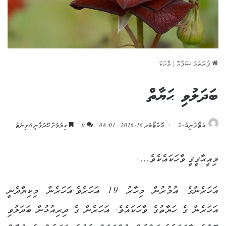
ފުރަތަމަ ޞަފްޙާ
|
ވާހަކަ
ބަދަލުވި ޙަޔާތް
އެޓޯލްނިއުސް
އޮކްޓޯބަރ 16, 2016 - 08:01
0
ކިޔުމަށް ހޭދަވާނީ 6 މިނެޓު
މިއީޙާޤީޤީ ވާހަކައެކެވެ….
އަހަރެންގެ އުމުރުން މިހާރު 19 އަހަރެވެ.އަހަރެން މިކިޔާދެނީ
އަހަރެން ގެ ހަޔާތުގެ ވާހަކައެވެ. އަހަރެން ގެ ދިރިއުޅުން ބަދަލުވި