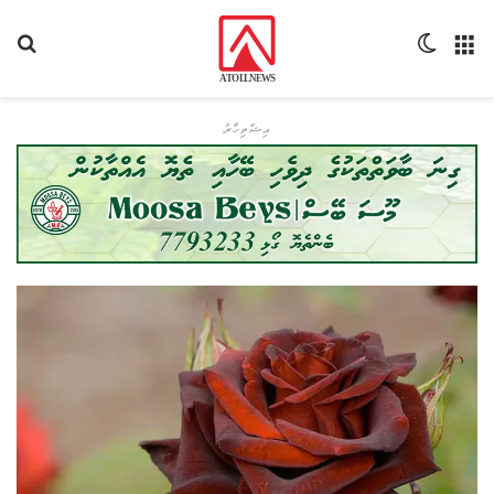
މެނޫ
Switch skin
ހޯދ
އިޝްތިހާރު