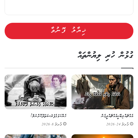
ގުޅުން ހުރި ލިޔުންތައް
އެއްޗެއް ލިބޭނީ އެއްޗެެއް ދީގެން
ހެޔޮކަމުގެ ފުރުސަތު ދޫކޮށްނުލާ!
މާރޗް 24, 2026
މާރޗް 8, 2026