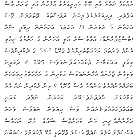
އެއްބަފާ ދައްތަ އާއި ބޭބެ ކައިރީގައެވެ.އުޅެމުން އައީ ވަރަށް ވެސް
އުފާވެރި ދިރިއުޅުމެކެވެ.މިހެން ދުވަސްތައް ވޭތުވަމުން ގޮސް
އަހަރެން ގެ އުމުރުން 13 އަހަރުގަ އަހަރެންނާ ދިމާވީ ސާރާ
(ބެސްޓުފުރެންޑް) އާއެވެ.ސާރާ އަކީ އަހަރެން ގެ ހަޔާތުގަ ދިމާވި
އެންމެ ފުރަތަމަ ރަހްމަތްތެރިޔާއެވެ.ގުރޭޑް 5،6،7 ގަ ދެކުދިންވެސް
ކިޔެވީ އެއްކުލާސް ތަކެއްގައެވެ.ނަމަވެސް ގޮރޭޑް 8 ދެކުދީން
ވަކިވާން ޖެހުނެވެ.އެހެންނަމަވެސް ދެކުދިން ގެ ރަހްމަތްތެރިކަމަކަށް
ބަދަލެއްނާދެއެވެ.އަނެއްކާ ވެސް ގުރޭޑް 9 އިން ދެކުދިން ނަށް އެއް
ކުލާހަކަށް އާދެވުނެވެ.’އޭރު އަހަރެން ނަމާދު ކުރަނީ
ބައެއްފަހަރުއެވެ.ޤުރުއާން ވެސް ކިޔަވަން ނަމަވެސް ވަރަށް
މަދުންނެވެ.ދީނީ ކަން ކަމަށްވެސް ޝައުގު ހުރޭ ނަމަވެސް
އެހާސަމާލު ކަމެއް ނުދެވޭ.އަސްލު ވާގޮތަކީ އުޅޭ މާހައުލުގެ ސަބަބުން