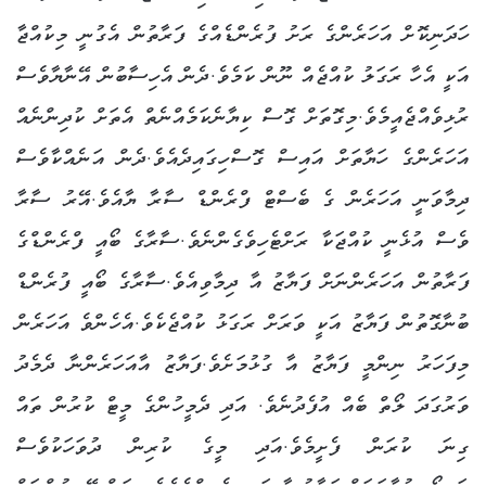
ހަދަނިކޮށް އަހަރެންގެ ރަށު ފުރެންޑެއްގެ ފަރާތުން އެގުނީ މިކުއްޖާ
އަކީ އެހާ ރަގަލު ކުއްޖެއް ނޫން ކަމެވެ.ދެން އެހިސާބުން އޭނާޔާވެސް
ރުޅިވެއްޖެއީމެވެ.މިގޮތަށް ގޮސް ކިޔާނެކަމެއްނެތް އެތަށް ކުދިންނެއް
އަހަރެންގެ ހަޔާތަށް އައިސް ގޮސްހިގައިދެއެވެ.ދެން އަނެއްކާވެސް
ދިމާވަނީ އަހަރެން ގެ ބެސްޓް ފްރެންޑް ސާރާ ޔާއެވެ.އޭރު ސާރާ
ވެސް އުޅެނީ ކުއްޖަކާ ރަށްޓެހިވެގެންނެވެ.ސާރާގެ ބޯއީ ފްރެންޑްގެ
ފަރާތުން އަހަރެންނަށް ފަޔާޒު އާ ދިމާވިއެވެ.ސާރާގެ ބޯއީ ފުރެންޑް
ބުނާގޮތުން ފަޔާޒު އަކީ ވަރަށް ރަގަޅު ކުއްޖެކެވެ.އެހެންވެ އަހަރެން
މިފަހަރު ނިންމީ ފަޔާޒު އާ ގުޅުމަށެވެ.ފަޔާޒު އާއަހަރެންނާ ދެމެދު
ވަރުގަދަ ލޯތް ބެއް އުފެދުނެވެ. އަދި ދެމީހުންގެ މީޓް ކުރުން ތައް
ގިނަ ކުރަން ފެށީމެވެ.އަދި މީގެ ކުރިން ދުވަހަކުވެސް