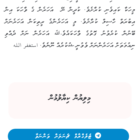
މީހަކާ ކައިވެނި ކުރާށެވެ. ކުދީން ނޭ އަހަރެން ގެ ވާހަކަ އިން
އިބުރަތް ހާސިލް ކުރާށެވެ. މީ އަހަރެންގެ ރީތިކަން އަހަރެނަށް
ބޭނުން ކުރެވުނު ގޮތުގެ ވާހަކައެވެ،ﷲ އަހަރެން ނަށް ދެއްވި
ނިއުމަތަށް އަހަރެންނަށް ވެވުނީ ޝުކުރެއް ނޫނެވެ. استغفر الله
މިލިޔުން ކިޔާލުމުން
ޓެލެގްރާމް ޗެނަލަށް ވަންނަވާ