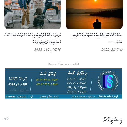
ނިކަމެއްޗަކަށް އަނިޔާވެރި ވުމުން ދެއްކެވި ވޭންދެނިވި
ދަރިފުޅު ކިޔެވުމާ ދުރުވީ ބުލީކުރުމަށް ކެތް ނުކުރެވިގެން ކަން
ބަދަލު……
އެނގުނީ ވަގުތު ފާއިތުވި ފަހުން
ޖޫން 2, 2022
އޭޕްރިލް 16, 2022
Below Comments Ad
އިޝްތިހާރު