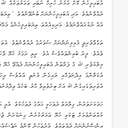
އެބައިމީހުން ކޮށް އުޅުނު ހުރިހާ ނުބައި ޢަމަލުތަކެއް ﷲ ވަ
ދެއްވާނެއެވެ. އަދި އެބައިމީހުންނަށް ބުނެވޭނެއެވެ. ”ތިޔަބަ
އެއް ނުކުރައްވާނަމެވެ. އަދިކިއެއްތަ، ތިޔަބައިމީހުންގެ މައްޗ
ތަގްވާވެރިވީ މުއިމިނުންނަށް ސުވަރުގެ ދެއްވާނެތެވެ. އެތަނ
ވެއެވެ. މީރު ބުއިންތައްވެސް އެވެ. ރީތި ރަގަޅު ހެޔޮ ވާހަ
މިލްކުވެރި ﷲ ގެ ފަރާތުން އެބައިމީހުންނަށް ދެއްވޭ ހެޔޮ ޖ
އެކަލާންގެ އިޛްނަފުޅާއި ލައިގެން މެނުވީ އެއްވެސް މީހަ
އެތުރިވަޑައިގެން ﷲ އަށް ބިރުވެތިވާ ޙާލު، ބަހެއް ވިދާޅުނުވެ
ހަމަކަށަވަރުން، ގިޔާމަތް ދުވަހަކީ ޙައްގު ދުވަހެކެވެ. އެއީ 
ކުއްތަންވުމަށް ޓަކައި ހެޔޮ ޢަމަލުކުރުން ގިނަކުރަން ޖ
އިންސާނުންނަށް ދެއްވައެވެ. އެދުވަހުން ކޮންމެ ނަފްސެއްމެ