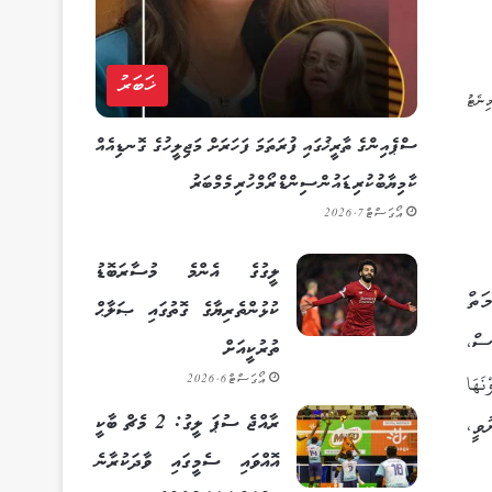
ޚަބަރު
ސްޕެއިންގެ ތާރީޚުގައި ފުރަތަމަ ފަހަރަށް މަޖިލީހުގެ ގޮނޑިއެއް
ކާމިޔާބުކުރި ޑައުން ސިންޑްރޯމްހުރި މެމްބަރު
އޯގަސްޓް 7, 2026
ލީގުގެ އެންމެ މުސާރަބޮޑު
ަތް
ކުޅުންތެރިޔާގެ ގޮތުގައި ޞަލާޙް
ސް،
ތުރުކީއަށް
وْنَهَا
އޯގަސްޓް 6, 2026
ރާއްޖެ ސުޕަ ލީގު: 2 މެޗް ބާކީ
ވީ،
އޮއްވައި ސެމީގައި ވާދަކުރާނެ