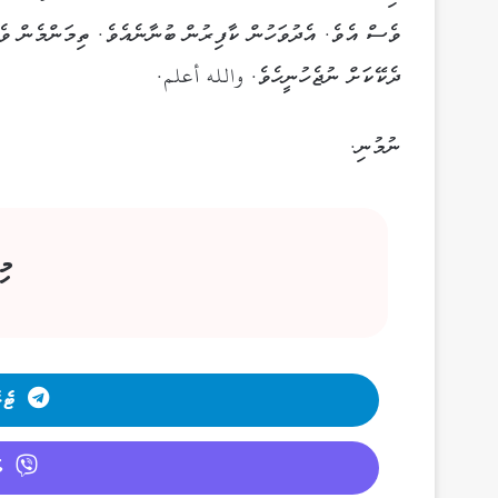
ވެސް އެވެ. އެދުވަހުން ކާފިރުން ބުނާނެއެވެ. ތިމަންމެން ވެއ
ދެކޭކަށް ނުޖެހުނީހެވެ. والله أعلم.
ނުމުނި.
މި
ޓެލ
ވ