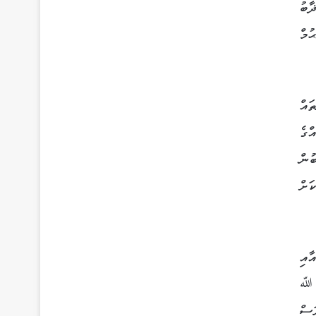
ާބު
ުމް
ައް
ްގެ
ުން
ަށް
ާއި
ް ﷲ
ަސް