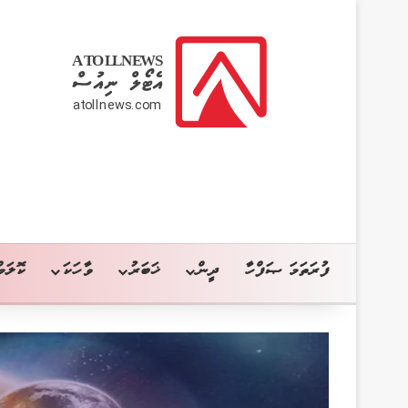
ފުރަތަމަ ޞަފްހާ
ދީން
ޚަބަރު
ވާހަކަ
ކޮލަމް