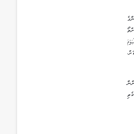
ާގެ
ްތޯ
َوْمَ
ށް،
ްނާ
ެތި