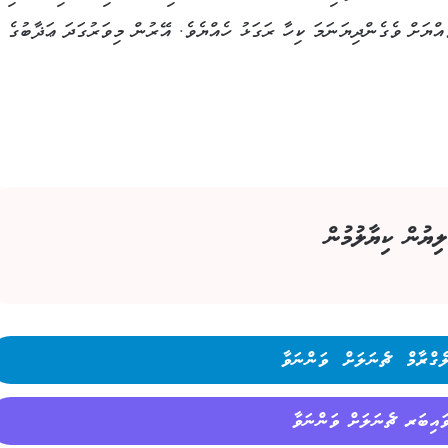
ްޔަށް ވެގެންދިޔަނަމަ ކިހާ ރަގަޅު ހެއްޔެވެ. އޭރުން މިވަރުގަދަ ޢަޛާބުގެ ރ
ލިޔުން ކިޔާލުމުން
ެގްރާމް ޗެނަލަށް ވަންނަވާ
ައިބަރ ޗެނަލަށް ވަންނަވާ