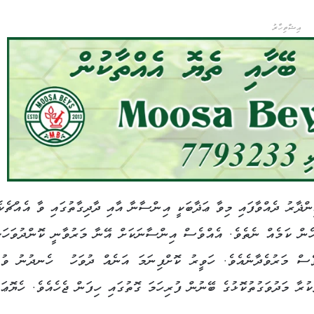
އިޝްތިހާރު
ޛާރު ދެއްވާފައި މިވާ ޢަޛާބަކީ އިންސާނާ އާއި ދާދިގާތުގައި ވާ އެއްޗެކެ
ހެން ކަމެއް ނެތެވެ. އެއްވެސް އިންސާނަކަށް އޭނާ މަރުވާނީ ކޮންދުވަހަކ
ެސް މަރުވެދާނެއެވެ. ހަވީރު ކޮށްފިނަމަ އަނެއް ދުވަހު ހެނދުނު ވުމ
ުރާ މަދުވަގުތުކޮޅުގެ ބޭނުން ފުރިހަމަ ގޮތުގައި ހިފަން ޖެހެއެވެ. ހެޔޮޢަމ