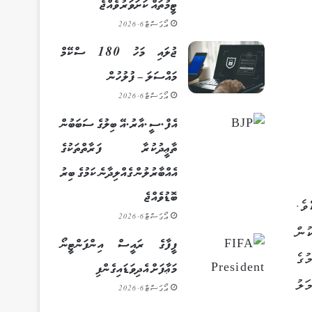
ޓީމުތައް ކަށަވަރު ވެއްޖެ
އޯގަސްޓް 6, 2026
ޖުލައި މަހު 180 ސްކޭމް
މައްސަލަ – ފުލުހުން
އޯގަސްޓް 6, 2026
އެފް.ސީ.އާރު.އޭ ބިލުގެ ސަބަބުން
ތާޢީދުކުރާ ފަރާތްތަކުގެ
އެއްބާރުލުން ގެއްލިދާނެ ކަމުގެ ބިރު
ބޮޑުވެއްޖެ
ވެ.
އޯގަސްޓް 6, 2026
ުން
ފީފާގެ ރައީސް އިންފަންޓީނޯ
ުގެ
މަޢާފަށް އެދިވަޑައިގެންފި
ަލު
އޯގަސްޓް 6, 2026