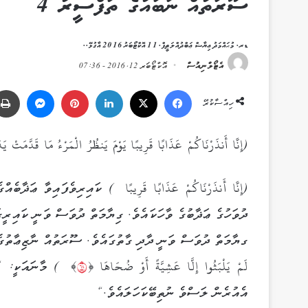
ސޫރަތުއް ނަބައުގެ ތަފްސީރު 4
ޑރ. މުޙައްމަދު ޢިޔާޟް ޢަބްދުއްލަޠީފް. 11 އޮކްޓޯބަރު 2016 އާގުޅޭ..
އެޓޯލްނިއުސް
އޮކްޓޯބަރ 12, 2016 - 07:36
Messenger
Pinterest
LinkedIn
X
Facebook
ހިއްސާކުރޭ
(إِنَّا أَنذَرْ‌نَاكُمْ عَذَابًا قَرِ‌يبًا يَوْمَ يَنظُرُ‌ الْمَرْ‌ءُ مَا قَدَّمَتْ 
(إِنَّا أَنذَرْ‌نَاكُمْ عَذَابًا قَرِ‌يبًا ) ކައިރިވެފައިވާ ޢަ
ދުވަހުގެ ޢަޛާބުގެ ވާހަކައެވެ. ގިޔާމަތް ދުވަސް ވަނީ ކައިރީގ
لَمْ يَلْبَثُوا إِلَّا عَشِيَّةً أَوْ ضُحَاهَا ﴿
٤٦
﴾ ) މާނައަކީ: “ އ
އެއުރެން ލަސްވެ ނުތިބޭކަހަލައެވެ.“