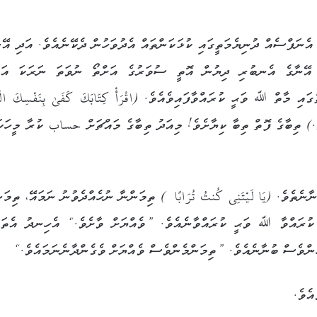
ްސެއްމެ އެނަފްސެއް ދުނިޔެމަތީގައި ކުޅަކަންތައް އެދުވަހުން ދެކޭނެއެވެ. އަދި އޭނ
ު އޭނާގެ އެނބުރި ދިޔުން އޮތީ ސުވަރުގެ އަށްތޯ ނުވަތަ ނަރަކަ އަށ
ސޫރަތުލް އިސްރާގެ 14 ވަނަ އާޔަތުގައި މާތް ﷲ ވަޙީ ކުރައްވާފައިވެއެވެ. (اقْرَ‌أْ كِتَابَكَ كَفَىٰ بِنَفْسِكَ الْي
) ތިބާގެ ފޮތް ތިބާ ކިޔާށެވެ! މިއަދު ތިބާގެ މައްޗަށް حساب ކުރާ މީހަކަ
ނެތެވެ. (يَا لَيْتَنِي كُنتُ تُرَ‌ابًا ) ތިމަންނާ ނުހެއްދެވުނު ނަމައޭ، ތިމަނ
 ކުރައްވާ ﷲ ވަޙީ ކުރައްވާނެއެވެ. ”ވެއްޔަށް ވާށެވެ.“ އެހިނދު އެތަކ
ހުންވެސް ބުނާނެއެވެ. ”ތިމަންމެންވެސް ވެއްޔަށް ވެގެންދާނެނަމައެވެ.“
ެއެވެ.