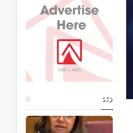
ފަހުގެ