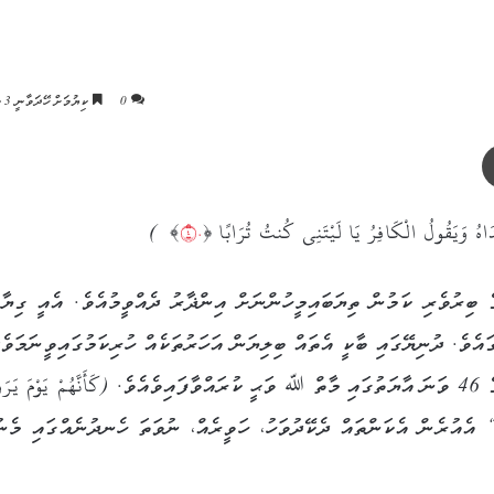
0
ކިޔުމަށް ހޭދަވާނީ 3 މިނެޓު
ޕްރިންޓް
يَدَاهُ وَيَقُولُ الْكَافِرُ‌ يَا لَيْتَنِي كُنتُ تُرَ‌ابًا ﴿
٤٠
﴾ )
ޛާބެއްގެ ބިރުވެރި ކަމުން ތިޔަބައިމީހުންނަށް އިންޛާރު ދެއްވީމުއެވެ. އެއީ ގިޔާމ
ައެވެ. ދުނިޔޭގައި ބާކީ އެތައް ބިލިޔަން އަހަރުތަކެއް ހުރިކަމުގައިވީނަމަވެ
ގޔާމަތް ދުވަސް ވަނީ ދާދި ގާތުގައެވެ. ސޫރަތުއް ނާޒިޢާތުގެ 46 ވަނަ އާޔަތުގައި މާތް ﷲ ވަޙީ ކުރައްވާފައިވެއެވެ. (كَأَنَّهُمْ يَوْمَ يَرَ‌
ެއުރެން އެކަންތައް ދެކޭދުވަހު، ހަވީރެއް، ނުވަތަ ހެނދުނެއްގައި މެނު