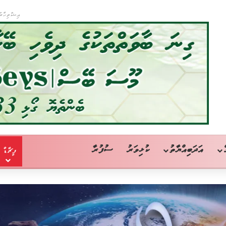
އިޝްތިހާރު
އަދަބިއްޔާތު
ކުޅިވަރު
ސުފުރާ
ފީޗާޑް