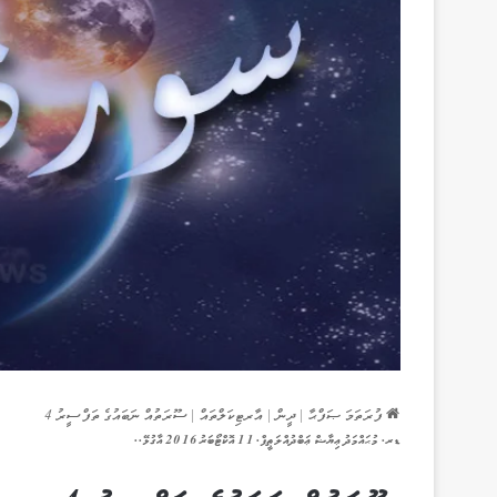
ފުރަތަމަ ޞަފްޙާ
|
ދީން
|
އާރޓިކަލްތައް
|
ސޫރަތުއް ނަބައުގެ ތަފްސީރު 4
ޑރ. މުޙައްމަދު ޢިޔާޟް ޢަބްދުއްލަޠީފް. 11 އޮކްޓޯބަރު 2016 އާގުޅޭ..