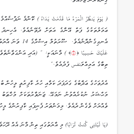
ގިނަކުރަން ޖެހެއެވެ.
( يَوْمَ يَنظُرُ‌ الْمَرْ‌ءُ مَا قَدَّمَتْ يَدَاهُ ) ކޮންމެ ނަފ
ޢަމަލުތަކުގެ ފަތް އޭނާގެ އަތަށް ދެވޭނެއެވެ. އެހިނދ
އެނގިގެންދާނެއެވެ. 
عَلَيْكَ حَسِيبًا ﴿
١٤
﴾ ) މާނައަކީ: “ (އަދި އަންގަވާނެތެވެ.
ތިބާގެ އަމިއްލަنفس ފުދެއެވެ.“
އެދުވަހުގެ ޢަޛާބުގެ ގަދަފަދަ ކަމާއި ހުރެ ކާފިރުވީ މީހުން ބުނާ
މަޙްޝަރު ނުކުރެއްވުނު ނަމައޭ، ޖަނަވާރުތަކަށް މުޚާޠަބު
ވެއްޔަށް ވެގެން ދެއެވެ. މިމަންޡަރު ފެނިފައި ކާފިރުންގެ މީ
(يَا لَيْتَنِي كُنتُ تُرَ‌ابًا) މި އާޔަތުގައި ތިން މާނަ އެއް ދޭހަވ