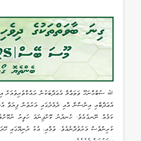
ﷲ ސުބްޙާނަހޫ ވަތަޢާލާ އެޢަޛާބަކުން ރައްކާތެރިވުމަށް އިން
އެޢަޛާބާއި އިންސާނާ އާއި ދެމެދުގައި މަރުވުން ފިޔަވާ އެ
ކަމެއް ނޭނގެއެވެ. ހެނދުނު ކޮށްފިނަމަ ހަވީރު ނުކޮށްވ
ކުރިންވެސް މަރުވެދާނެއެވެ. ވުމާއި، އެކު ދުނިޔޭގައި ހޭދަކ