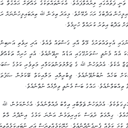
ނީ ފަތެއްގައި ލިޔުއްވާފައެވެ. އެކަންތައްތަކުގެ މައްޗަށް ޙައްގުވާ ޢަޛ
އިމީހުން ޢަޛާބުގެ ރަހަ ދެކޭށެވެ. މިއަދު ތިމަން ﷲ ތިޔަބައިމީހުންނަށް ރަޙ
ަށް ޢަޛާބު އިތުރު ކުރައްވާ ހުށީމެވެ.
ުގައި އެކިވައްތަރުގެ މޭވާ އާއި ގަސްތައް ވެއެވެ. އަދި ރިވެތި އަނބިންތ
ކަ އެއް މެނުވީ ސުވަރުގޭގައި އަޑެއް ނީވޭނެއެވެ. އެއީ ހުރިހާ ތަކެއްޗެއ
ަޒާ އެކެވެ. އެދުވަހުން ﷲ ގެ ޖަލާލުވަންތަކަމާއި މަތިވެރި ކަމުގެ ސަބަބ
ކަށް ބަހެއް ނުބުނެވޭނެއެވެ. ޖިބްރީލާއި މަލާއިކަތް ބޭކަލުން ޞަފުތަކ
 ތިއްބަވާނެއެވެ. ޙައްގު ބަސް މެނުވީ ވިދާޅެއް ނުވާނެއެވެ.
ޙަގީގަތެކެވެ. އެދުވަހުން ޘަވާބާއި ޢިގާބު ދެއްވާނެއެވެ. އެހެންކަމުން، ﷲ އ
ެހެއެވެ. ގިޔާމަތް ދުވަސް ކައިރިވަމުން އަންނަ ކަމުގެ އިންޛާރު މާތ
 ކުޅަ ކަމެއް ފެނިގެންދާނެއެވެ. ހެޔޮކަމެއްވިޔަސް އަދި ނުބައިކަމެއްވިޔ