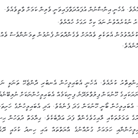
ްޔެވެ. އެހެނީ އިންސާނުން އުފައްދަވާފައިވަނީ ވެލިން ކަމަށް ވާތީވެއެވެ.
ު ނުކުރެއްވުނު ނަމަ ކިހާ ރަގަޅު ހެއްޔެވެ.
ުރެއްވުމުން އެތަކެތި ވެއްޔަށް ވެގެންދާތަން ފެނުމުން ތިމަންނާވެސް ވެއްޔ
ާނެއެވެ.
ިންތިޡާރު ކުރެއެވެ. އެހެނީ އެބައިމީހުން އެނބުރި ދާންޖެހޭ ތަނަކީ ނަރ
ަރަކައިގެ ހޫނުކަން ފިލުވާލަދޭނެ ފިނިކަމެއް އެބައިމީހުންނަކަށް ނުލިބޭނެއެ
 އެބައިމީހުން ބޯނީ ހޫނުކަން ގަދަ ފެނެކެވެ. އަދި އެބައިމީހުންގެ ހަށިތަކ
ުގެ ޢަމަލުތަކާއި ލާއިގުވެގެންވާ ފަދަ ޢަޛާބެކެވެ. ގިޔާމަތް ދުވަހުން ޙިސ
އިމީހުންނާއި ހަމައަށް ގުރްއާނުގެ އާޔަތްތައް އައި ހިނދު ކުޅައީ ދޮގެ