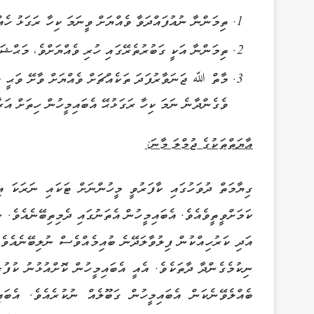
ތިމަންނާ ނުއުފައްދަވާ ވެއްޔަށް ވީނަމަ ކިހާ ރަގަޅު ހެއ
ތިމަންނާ އަކީ ގަބުރުތެރޭގައި ހުރި ވެއްޔަށްވެ، މަޙްޝަރ
މާތް ﷲ ޖަނަވާރުފަދަ ތަކެއްޗަށް ވެއްޔަށް ވާށޭ ވަޙީ ކ
ވެގެންދާނެ ނަމަ ކިހާ ރަގަޅުޙޭ އެބައިމީހުން ހިތަށް އަރ
އާޔަތްތަކުގެ ޖުމްލަ މާނަ:
ގިޔާމަތް ދުވަހުގައި ކާފަރުވީ މީހުންނަށް ޓަކައި ނަރަކަ އ
ކަމަށްވީތީވެއެވެ. އެބައިމީހުން އެތަނުގައި ދެމިތިބޭނެއެވެ. ނ
އަދި ކަރުހިއްކުން ފިލުވާލަދޭނެ ބުއިމެއްވެސް ނުލިބޭނެއެވެ.
ނިކުމެގެންދާ ދާތަކެވެ. އެއީ އެބައިމީހުން ކޮށްއުޅުނު ކުފުރ
ބެއްލެވޭނެކަން އެބައިމީހުން ގަބޫލެއް ނުކުރެއެވެ. އެބަ