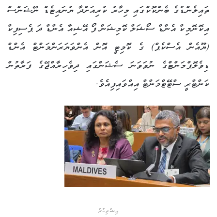
ތައިލެންޑުގެ ބެންކޮކްގައި މިހާރު ކުރިއަށްދާ ޔުނައިޓެޑް ނޭޝަންސް
އިކޮނޮމިކް އެންޑް ސޯޝަލް ކޮމިޝަން ފޯ އޭޝިއާ އެންޑް ދަ ޕެސިފިކް
(ޔޫއެން އެސްކެޕް) ގެ ކޮމިޓީ އޮން އެންވަޔަރަންމަންޓް އެންޑް
ޑިވެލޮޕްމަންޓްގެ ނުވަވަނަ ސެޝަންގައި ދިވެހިރާއްޖޭގެ ފަރާތުން
ކަންޓްރީ ސްޓޭޓްމަންޓް އިއްވައިފިއެވެ.
އިޝްތިހާރު