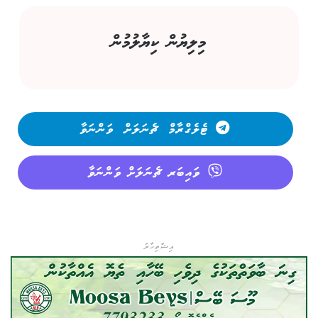
މިލިޔުން ކިޔާލުމުން
ޓެލެގްރާމް ޗެނަލަށް ވަންނަވާ
ވައިބަރ ޗެނަލަށް ވަންނަވާ
އިޝްތިހާރު