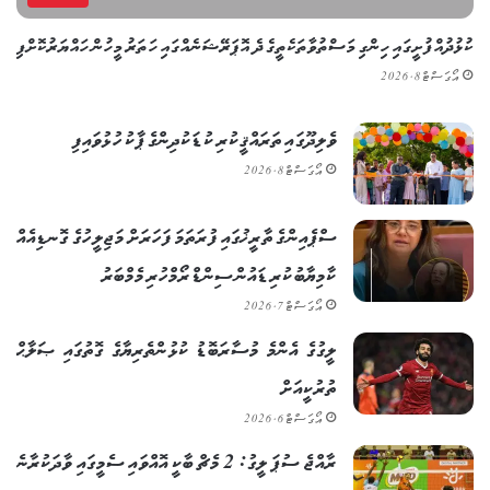
ކުޅުދުއްފުށީގައި ހިންގި މަސްތުވާތަކެތީގެ ދެ އޮޕަރޭޝަނެއްގައި ހަތަރު މީހުން ހައްޔަރުކޮށްފި
އޯގަސްޓް 8, 2026
ވެލިދޫގައި ތަރައްޤީކުރި ކުޑަކުދިންގެ ޕާކު ހުޅުވައިފި
އޯގަސްޓް 8, 2026
ސްޕެއިންގެ ތާރީޚުގައި ފުރަތަމަ ފަހަރަށް މަޖިލީހުގެ ގޮނޑިއެއް
ކާމިޔާބުކުރި ޑައުން ސިންޑްރޯމްހުރި މެމްބަރު
އޯގަސްޓް 7, 2026
ލީގުގެ އެންމެ މުސާރަބޮޑު ކުޅުންތެރިޔާގެ ގޮތުގައި ޞަލާޙް
ތުރުކީއަށް
އޯގަސްޓް 6, 2026
ރާއްޖެ ސުޕަ ލީގު: 2 މެޗް ބާކީ އޮއްވައި ސެމީގައި ވާދަކުރާނެ