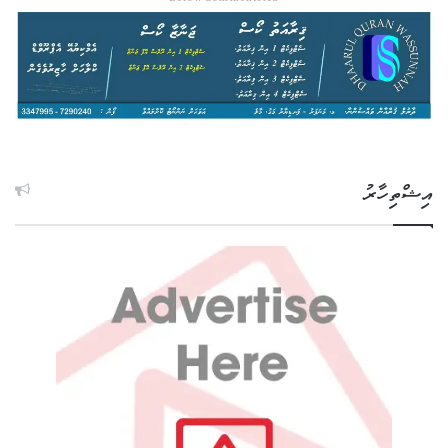
އިޝްތިހާރު