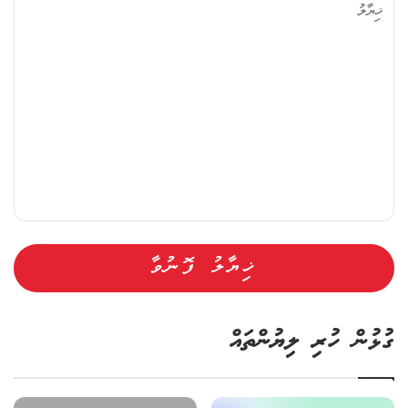
ޔާ
ލު
ގުޅުން ހުރި ލިޔުންތައް