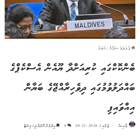
ފުރަތަމަ ޞަފްޙާ
|
ޚަބަރު
ބެންކޮކްގައި ކުރިއަށްދާ ޔޫއެން އެސްކެޕްގެ
ބައްދަލުވުމުގައި ދިވެހިރާއްޖޭގެ ބަޔާން
އިއްވައިފި
ޢާއިޝް
ޖުލައި 2, 2026 - 09:21
0
ކިިޔުމަށް ހޭދަވާނީ 1 މިނެޓު