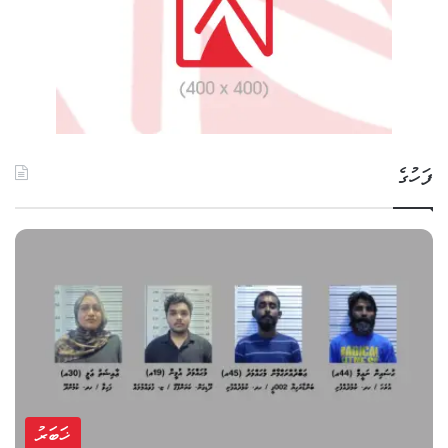
ފަހުގެ
ޚަބަރު