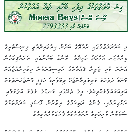
މި ބައްދަލުވުމުގައި ރާއްޖޭގެ ބަޔާން އިއްވައިދެއްވީ މިނިސްޓްރީގެ
ޑިރެކްޓަރ އަޙްމަދު ވަޙީދެވެ. އޭނާގެ ބަޔާނުގައި، ތަރައްޤީވަމުން
އަންނަ ކުދި ޖަޒީރާ ޤައުމެއްގެ ހައިސިއްޔަތުން ދިވެހިރާއްޖެއަށް
ކޮންމެ ދުވަހަކު ކުރިމަތިލާންޖެހޭ ތިމާވެށީގެ ހަޤީޤީ ގޮންޖެހުންތަކަށް
އަލިއަޅުއްވާލެއްވިއެވެ. މީގެ ތެރޭގައި ކަނޑުގެ ލެވެލް އުފުލުމާއި،
ރަށްގިރުމާއި، ފެނުގެ ދަތިކަމުގެ އިތުރުން މޫސުމީ ބަދަލުތަކުގެ
ސަބަބުން ކުރިމަތިވާ ނުރައްކާތައް ފާހަގަކުރެއްވިއެވެ.