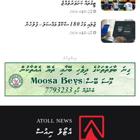
ޓީމުތައް ކަށަވަރު ވެއްޖެ
އޯގަސްޓް 6, 2026
ޖުލައި މަހު 180 ސްކޭމް މައްސަލަ – ފުލުހުން
އޯގަސްޓް 6, 2026
އިޝްތިހާރު
ATOLL NEWS
އެޓޯލް ނިއުސް