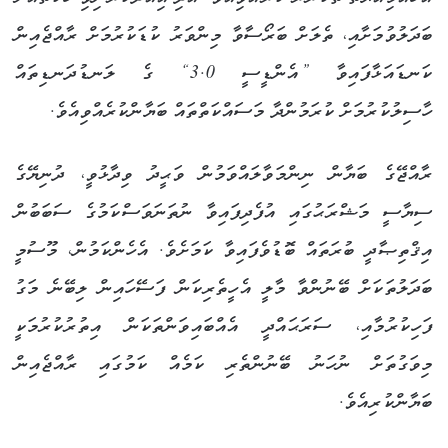
ބަދަލުވުމަށާއި، ތެލަށް ބަރޯސާވާ މިންވަރު ކުޑަކުރުމަށް ރާއްޖެއިން
ކަނޑައަޅާފައިވާ ”އެންޑީސީ 3.0“ ގެ ލަނޑުދަނޑިތައް
ހާސިލުކުރުމަށް ކުރަމުންދާ މަސައްކަތްތައް ބަޔާންކުރެއްވިއެވެ.
ރާއްޖޭގެ ބަޔާން ނިންމަވާލައްވަމުން ވަޙީދު ވިދާޅުވީ، ދުނިޔޭގެ
ސިޔާސީ މަޝްރަޙުގައި އުފެދިފައިވާ ނުތަނަވަސްކަމުގެ ސަބަބުން
އިޤްތިޞާދީ ބުރަތައް ބޮޑުވެފައިވާ ކަމަށެވެ. އެހެންކަމުން، މޫސުމީ
ބަދަލުތަކަށް ބޭނުންވާ މާލީ އެހީތެރިކަން ފަސޭހައިން ލިބޭނެ މަގު
ފަހިކުރުމާއި، ސަރަޙައްދީ އެއްބައިވަންތަކަން އިތުރުކުރުމަކީ
މިވަގުތަށް ނުހަނު ބޭނުންތެރި ކަމެއް ކަމުގައި ރާއްޖެއިން
ބަޔާންކުރިއެވެ.