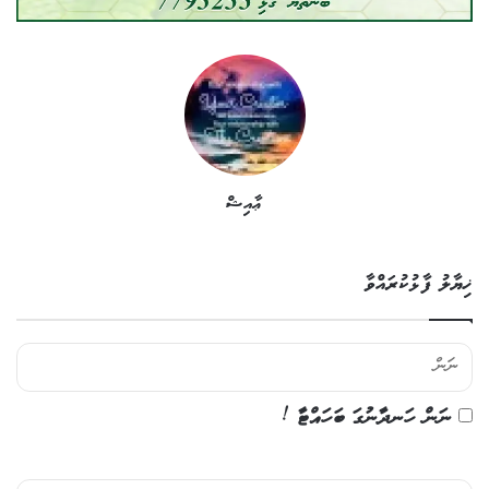
ޢާއިޝް
ޚިޔާލު ފާޅުކުރައްވާ
ނަން ހަނދާނުގަ ބަހައްޓާ !
ޚި