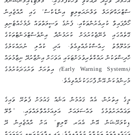
އަޙްމަދު ވަޙީދު ދެއްކެވި ވާހަކަފުޅުގައި، ”މަލްޓިޑައިމެންޝަނަލް
ސްޓްރަކްޗަރަލް ވަލްނަރަބިލިޓީ އިންޑެކްސް“ ގައި ރާއްޖެއިން
ހޯދާފައިވާ ކުރިއެރުންތަކާއި، ފެނުގެ ވަސީލަތްތައް ދެމެހެއްޓެނިވި
ގޮތެއްގައި މެނޭޖްކުރުމަށް ކުރަމުންދާ އިންވެސްޓްމަންޓްތަކުގެ
މައުލޫމާތު ހިއްސާކުރެއްވިއެވެ. އަދި ކުއްލި ނުރައްކަލުގެ
ހާދިސާތަކުން ރައްކާތެރިވުމަށްޓަކައި އަވަހަށް އިންޒާރުދޭ ނިޒާމުތައް
(Early Warning Systems) އިތުރަށް ވަރުގަދަކުރުމުގެ
މުހިންމުކަން އޭނާ ފާހަގަކުރެއްވިއެވެ.
މީގެ އިތުރުން، އެއް ޤައުމުން އަނެއް ޤައުމަށް ފެތުރޭ ވައިގެ
ތަޣައްޔަރުވުމުގެ މައްސަލައަށް އަލިއަޅުއްވާލައްވައި، ”މާލޭ
ޑިކްލަރޭޝަން އޮން އެއަރ ކޮލިޓީ“ އަށް ރާއްޖެއިން ދޭ
އަހައްމިއްޔަތު ތަކުރާރު ކުރެއްވިއެވެ. އަދި އިއާދަކުރަނިވި ހަކަތައަށް