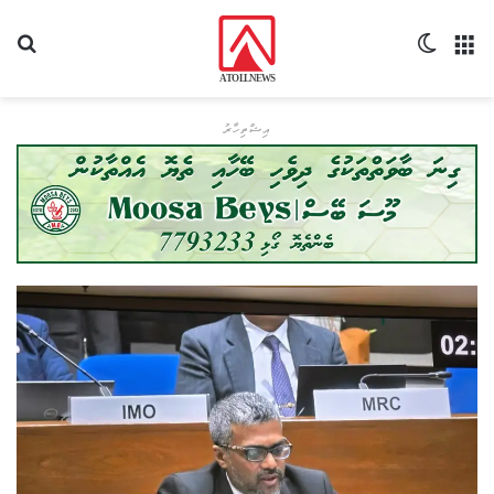
މެނޫ
Switch skin
ހޯދ
އިޝްތިހާރު