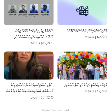
ޤާނޫނީ ހޭލުންތެރިކަން އިތުރުކުރުމުގެ ކެމްޕޭނެއް
ކުޅުދުއްފުށީގައި ހިންގި މަސްތުވާތަކެތީގެ ދެ
އޮޕަރޭޝަނެއްގައި ހަތަރު މީހުން ހައްޔަރުކޮށްފި
އޯގަސްޓް 8, 2026
އޯގަސްޓް 8, 2026
ވެލިދޫގައި ތަރައްޤީކުރި ކުޑަކުދިންގެ ޕާކު ހުޅުވައިފި
ސްޕެއިންގެ ތާރީޚުގައި ފުރަތަމަ ފަހަރަށް މަޖިލީހުގެ
ގޮނޑިއެއް ކާމިޔާބުކުރި ޑައުން ސިންޑްރޯމްހުރި މެމްބަރު
އޯގަސްޓް 8, 2026
އޯގަސްޓް 7, 2026
Below Comments Ad