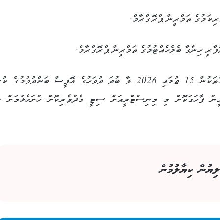
ިކަމުގެ ތަމްރީން ޕްރޮގްރާމް.
ފާރީ ހިންގާ ބެލެހެއްޓުމުގެ ތަމްރީން ޕްރޮގްރާމް.
މިތަމްރީންތައް ހިންގުމަށް ޝައުގުވެރިވާ ރަށު ކައުންސިލްތަކުން 15 ޖުލައި 2026 ވާ ބުދަ ދުވަހުގެ އޮފީސް ބަންދުވުމު
ީނު ފާހަގަކޮށް މި މިނިސްޓްރީއަށް ސިޓީ މެދުވެރިކޮށް ހުށަހެޅުމަށް ވ
ލިޔުން ކިޔާލުމުން