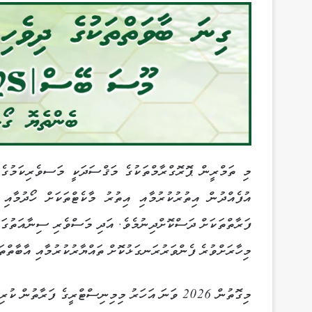
މި ތަމްރީން ޕޮރޮގްރާމްތަކުގެ މަޤްސަދަކީ މަސވެރިކަމުގެ ދ
އުފެއްދުން އިތުރުކުރުމާއި އިތުރު މާކެޓްތަކަށް ހޯދުމާއ
ފަރާތްތަކަށް ދަސްކޮށްދިނުމެވެ. އަދި މަސްވެރި ސިނާއަތުގައ
މިހާރަށްވުރެ ފެންވަރުރަނގަޅުކޮށް ތައްޔާރުކުރުމާއި އާބާތްތަ
މިގޮތުން 2026 ވަނަ އަހަރު މިމިނިސްޓްރީގެ ފަރާތުން ކުރިއަށްގެންދިއުމަށް ހަމަޖަހެފައިވާ ދެ ތަމްރީން ޕްރޮގްރާމަކީ