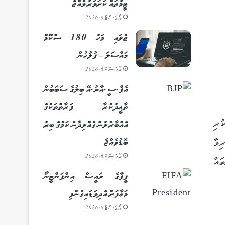
ޓީމުތައް ކަށަވަރު ވެއްޖެ
އޯގަސްޓް 6, 2026
ޖުލައި މަހު 180 ސްކޭމް
މައްސަލަ – ފުލުހުން
އޯގަސްޓް 6, 2026
އެފް.ސީ.އާރު.އޭ ބިލުގެ ސަބަބުން
ތާޢީދުކުރާ ފަރާތްތަކުގެ
ުރި
އެއްބާރުލުން ގެއްލިދާނެ ކަމުގެ ބިރު
ބޮޑުވެއްޖެ
ިވާ
އޯގަސްޓް 6, 2026
ައް
ފީފާގެ ރައީސް އިންފަންޓީނޯ
މަޢާފަށް އެދިވަޑައިގެންފި
އޯގަސްޓް 6, 2026