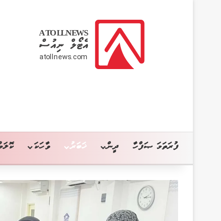
ފުރަތަމަ ޞަފްހާ
ދީން
ޚަބަރު
ވާހަކަ
ކޮލަމް