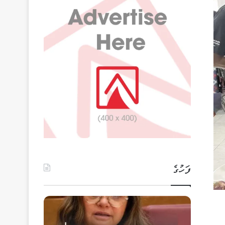
ފަހުގެ