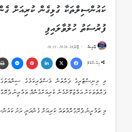
ކައުންސިލްތަކާ ގުޅިގެން ކުރިއަށް ގެންދ
ފުރުސަތު ހުލުވާލައިފި
ޢާއިޝް
ޖޫން 28, 2026 - 18:21
Messenger
Pinterest
LinkedIn
X
Facebook
ހިއްސާކުރޭ
މި މިނިސްޓްރީގެ ފަރާތުން މަސްވެރިކަމުގެ ސިނާއަތުގައި
ފަރާތްތަކަށް އަމާޒުކޮށްގެން ކުރިއަށްގެންދާ ތަމްރީނު ޕްރޮގްރ
މި ތަމްރީނު ޕްރޮގްރާމްތައް ކުރިއަށް ގެންދަނީ ރަށު ކައުންސ