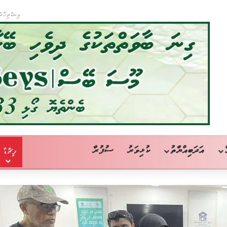
އިޝްތިހާރު
އަދަބިއްޔާތު
ކުޅިވަރު
ސުފުރާ
ފީޗާޑް