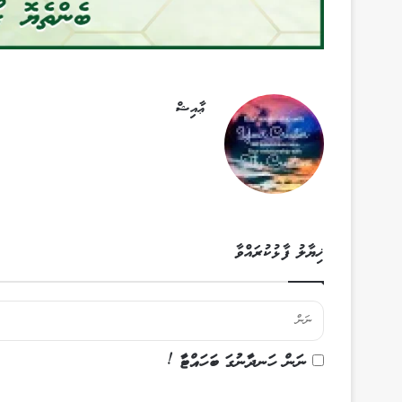
ޢާއިޝް
ޚިޔާލު ފާޅުކުރައްވާ
ނަން ހަނދާނުގަ ބަހައްޓާ !
ޚި