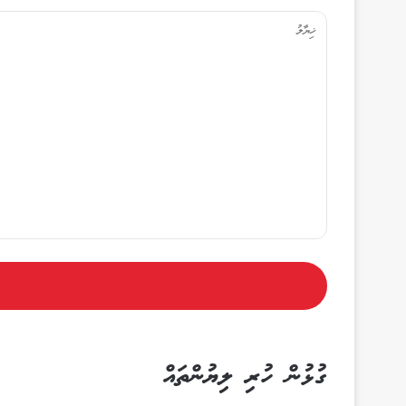
ޔާ
ލު
ގުޅުން ހުރި ލިޔުންތައް