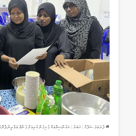
ފުރަތަމަ ޞަފްޙާ
|
ޚަބަރު
|
ކައުންސިލްތަކާ ގުޅިގެން ކުރިއަށް ގެންދާ ތަމްރީނު ޕްރޮގް