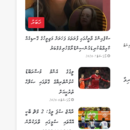
ޚަބަރު
ސްޕެއިންގެ ތާރީޚުގައި ފުރަތަމަ ފަހަރަށް މަޖިލީހުގެ ގޮނޑިއެއް
ކާމިޔާބުކުރި ޑައުން ސިންޑްރޯމްހުރި މެމްބަރު
އޯގަސްޓް 7, 2026
ލީގުގެ އެންމެ މުސާރަބޮޑު
ިވާ
ކުޅުންތެރިޔާގެ ގޮތުގައި ޞަލާޙް
ތުރުކީއަށް
އޯގަސްޓް 6, 2026
ރާއްޖެ ސުޕަ ލީގު: 2 މެޗް ބާކީ
އޮއްވައި ސެމީގައި ވާދަކުރާނެ