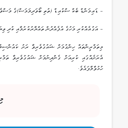
– ޑައިމަންޑް ބެކް ސްކުއިޑް (ތުތި ބޯވަދިލަމަސް)ގެ މަސްވެރ
– އަގުއެއްކުރި މަހުގެ އުފެއްދުން ތައްޔާރުކުރުމާއި ކުދި ވިޔަ
އެރަށެއްގައި ކުރިއަށް ގެންދިނުމަށް ޝައުގުވެރިވާ ތަމްރ
ހުޅުވާލާފައެވެ.
މި