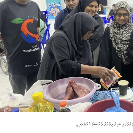
ރާމުގައި ބައިވެރިވުމުގެ ފުރުސަތު ހުލުވާލައިފި