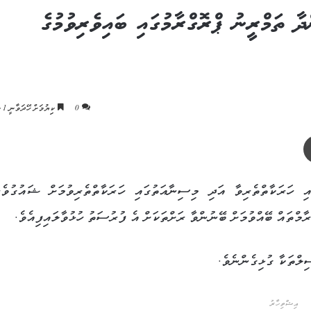
ާ ތަމްރީނު ޕްރޮގްރާމުގައި ބައިވެރިވުމުގެ
0
ކިިޔުމަށް ހޭދަވާނީ 1 މިނެޓު
ޕްރިންޓް
 ހަރަކާތްތެރިވާ އަދި މިސިނާއަތުގައި ހަރަކާތްތެރިވުމަށް ޝައުގުވެރ
ާމްތައް ބޭއްވުމަށް ބޭނުންވާ ރަށްތަކަށް އެ ފުރުސަތު ހުޅުވާލައިފިއެވެ.
ިލްތަކާ ގުޅިގެންނެވެ.
އިޝްތިހާރު