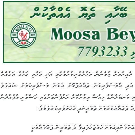
ާއިރާއަށް ޒުވާނުން އަހުލުވެރިކުރުވުމާއި އަދި މަހާއި މަހުގެ އަގުއެއްކ
ި އަދި އާމަސްވެރިކަން ތައާރަފްކޮށް އެކަން މަސްވެރިކަމަށް ޝައުގުވެރ
ި ކަނބަލުންގެ ހިއްސާ އިތުރުކޮށް ރަށުފެންވަރުގައި މަސްވެރި އުފެއްދުންތ
އް ތައްޔާރުކުރުމަށް ތަމްރީނުދީ އަހުލުވެރިކުރުވުމެވެ.