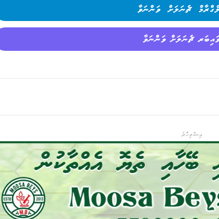
ެގްރާމް ޗެނަލަށް ވަންނަވާ
ައިބަރ ޗެނަލަށް ވަންނަވާ
އިޝްތިހާރު