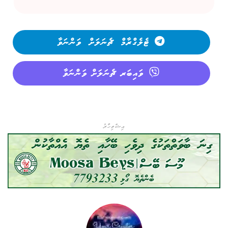
ޓެލެގްރާމް ޗެނަލަށް ވަންނަވާ
ވައިބަރ ޗެނަލަށް ވަންނަވާ
އިޝްތިހާރު