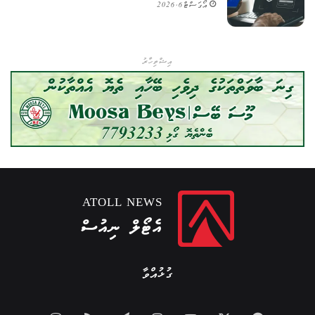
އޯގަސްޓް 6, 2026
އިޝްތިހާރު
ATOLL NEWS
އެޓޯލް ނިއުސް
ގުޅުއްވާ