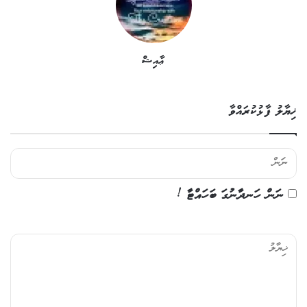
ޢާއިޝް
ޚިޔާލު ފާޅުކުރައްވާ
ނަން ހަނދާނުގަ ބަހައްޓާ !
ޚި
ޔާ
ލު