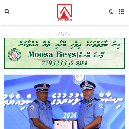
މެނޫ
Switch skin
ހޯދ
އިޝްތިހާރު