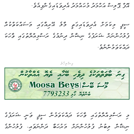
އޮފް ޕޮލިސް އަޙްމަދު މުޙައްމަދު އެދިވަޑައިގެންފިއެވެ.
ސީޕީ މިކަމަށް އެދިވަޑައިގަތީ މާލެ އޭރިއާގައި މަސައްކަތްކުރާ
ފުލުހުންނަށް ޝަރަފުގެ ނިޝާން ދިނުމުގެ ރަސްމިއްޔާތުގައި ވާހަކަ
ދައްކަވަމުންނެވެ.
އިޝްތިހާރު
މި ރަސްމިއްޔާތުގައި ވާހަކަ ދައްކަވަމުން ސީޕީ ވަނީ ޝަރަފުގެ
ނިޝާން ލިބުނު ފުލުހުންނަށް މަރުހަބާ ދަންނަވައި، ފުލުހުންގެ