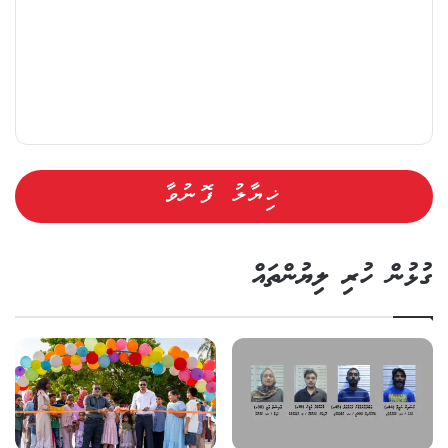
ގުޅުން ހުރި ލިޔުންތައް