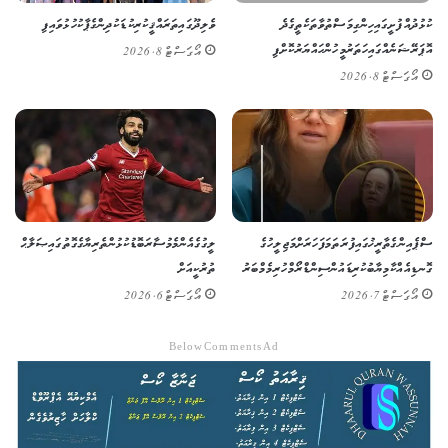
ކުޅުދުއްފުށީގައި ހިންގި މަސްތުވާތަކެތީގެ ދެ
ވެލިދޫގައި ތަރައްޤީކުރި ކުޑަކުދިންގެ ޕާކު ހުޅުވައިފި
އޮޕަރޭޝަނެއްގައި ހަތަރު މީހުން ހައްޔަރުކޮށްފި
އޯގަސްޓް 8, 2026
އޯގަސްޓް 8, 2026
ސްޕެއިންގެ ތާރީޚުގައި ފުރަތަމަ ފަހަރަށް މަޖިލީހުގެ
ލީގުގެ އެންމެ މުސާރަބޮޑު ކުޅުންތެރިޔާގެ ގޮތުގައި ޞަލާޙް
ގޮނޑިއެއް ކާމިޔާބުކުރި ޑައުން ސިންޑްރޯމްހުރި މެމްބަރު
ތުރުކީއަށް
އޯގަސްޓް 7, 2026
އޯގަސްޓް 6, 2026
Below Comments Ad