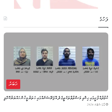
ފަހުގެ
ޚަބަރު
ކުޅުދުއްފުށީގައި ހިންގި މަސްތުވާތަކެތީގެ ދެ އޮޕަރޭޝަނެއްގައި ހަތަރު މީހުން ހައްޔަރުކޮށްފި
އޯގަސްޓް 8, 2026