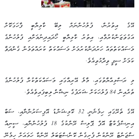
އޭގެ އިތުރުން، ފުލުހުންނަށް ލިބޭ ކާމިޔާބީ ފާހަގަކޮށް
އަގުވަޒަންކުރުމާއި، އިތުރު ކާމިޔާބީ ހޯދައިދިނުމަށާއި ފުލުހުންގެ
މަސައްކަތްތައް ހަރުދަނާކުރުމަށް މަސައްކަތް ކުރައްވަމުން ގެންދަވާ
ކަމަށް ސީޕީ ވިދާޅުވިއެވެ.
މި ރަސްމިއްޔާތުގައި، މާލެ އޭރިއާގައި މަސައްކަތްކުރާ ފުލުހުންގެ
ތެރެއިން 84 ފުލުހަކަށް ޝަރަފުގެ ނިޝާން ލިބިފައިވެއެވެ.
އޭގެ ތެރޭގައި ހިމެނެނީ 32 ކޮމިޝަންޑު އޮފިސަރުންނާއި، ސަބް
އިނިސްޕެކްޓާ އޮފް ޕޮލިސް ރޭންކުގެ 18 ފުލުހުންނާއި، ސީނިއާ
ސާޖަންޓު ރޭންކުން ފެށިގެން ކޮންސްޓަބަލް ރޭންކާ ހަމައަށް ހިމެނޭ