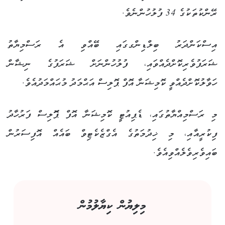
ރޭންކުތަކުގެ 34 ފުލުހުންނެވެ.
އިސްކަންދަރު ބިލްޑިންގގައި ބޭއްވި އެ ރަސްމިޔާތު
ޝަރަފުވެރިކޮށްދެއްވައި، ފުލުހުންނަށް ޝަރަފުގެ ނިޝާން
ހަވާލުކޮށްދެއްވީ ކޮމިޝަނާ އޮފް ޕޮލިސް އަޙްމަދު މުޙައްމަދުއެވެ.
މި ރަސްމިއްޔާތުގައި، ޑެޕިއުޓީ ކޮމިޝަނާ އޮފް ޕޮޮލިސް ފަރުހާދު
ފިކުރީއާއި، މި ޚިދުމަތުގެ އެގްޒެކެޓިވް ބައެއް އޮފިސަރުން
ބައިވެރިވެލެއްވިއެވެ.
މިލިޔުން ކިޔާލުމުން