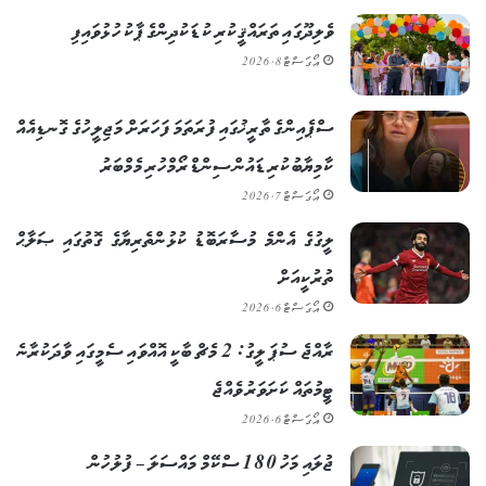
ވެލިދޫގައި ތަރައްޤީކުރި ކުޑަކުދިންގެ ޕާކު ހުޅުވައިފި
އޯގަސްޓް 8, 2026
ސްޕެއިންގެ ތާރީޚުގައި ފުރަތަމަ ފަހަރަށް މަޖިލީހުގެ ގޮނޑިއެއް
ކާމިޔާބުކުރި ޑައުން ސިންޑްރޯމްހުރި މެމްބަރު
އޯގަސްޓް 7, 2026
ލީގުގެ އެންމެ މުސާރަބޮޑު ކުޅުންތެރިޔާގެ ގޮތުގައި ޞަލާޙް
ތުރުކީއަށް
އޯގަސްޓް 6, 2026
ރާއްޖެ ސުޕަ ލީގު: 2 މެޗް ބާކީ އޮއްވައި ސެމީގައި ވާދަކުރާނެ
ޓީމުތައް ކަށަވަރު ވެއްޖެ
އޯގަސްޓް 6, 2026
ޖުލައި މަހު 180 ސްކޭމް މައްސަލަ – ފުލުހުން