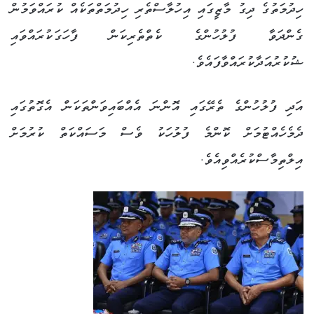
ހިދުމަތުގެ ދިގު މާޒީގައި އިހުލާސްތެރި ހިދުމަތްތަކެއް ކުރައްވަމުން
ގެންދަވާ ފުލުހުންގެ ކެތްތެރިކަން ފާހަގަކުރައްވައި
ޝުކުރުއަދާކުރައްވާފައެވެ.
އަދި ފުލުހުންގެ ތެރޭގައި އޮންނަ އެއްބައިވަންތަކަން އެގޮތުގައި
ދެމެހެއްޓުމަށް ކޮންމެ ފުލުހަކު ވެސް މަސައްކަތް ކުރުމަށް
އިލްތިމާސްކުރެއްވިއެވެ.