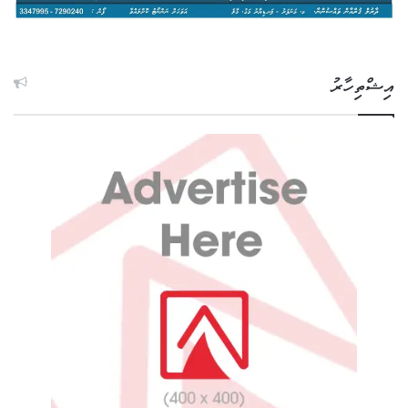
އިޝްތިހާރު