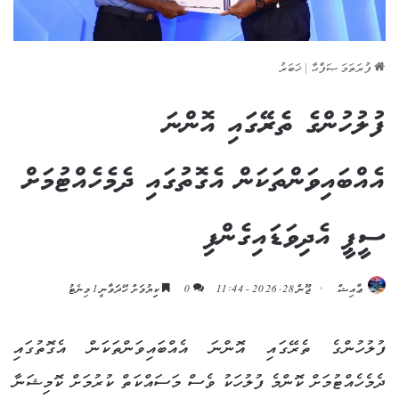
ފުރަތަމަ ޞަފްޙާ
|
ޚަބަރު
ފުލުހުންގެ ތެރޭގައި އޮންނަ
އެއްބައިވަންތަކަން އެގޮތުގައި ދެމެހެއްޓުމަށް
ސީޕީ އެދިވަޑައިގެންފި
ޢާއިޝް
ޖޫން 28, 2026 - 11:44
0
ކިިޔުމަށް ހޭދަވާނީ 1 މިނެޓު
ފުލުހުންގެ ތެރޭގައި އޮންނަ އެއްބައިވަންތަކަން އެގޮތުގައި
ދެމެހެއްޓުމަށް ކޮންމެ ފުލުހަކު ވެސް މަސައްކަތް ކުރުމަށް ކޮމިޝަނާ