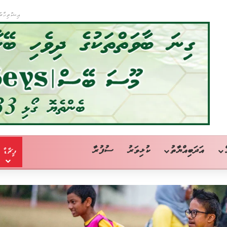
އިޝްތިހާރު
އަދަބިއްޔާތު
ކުޅިވަރު
ސުފުރާ
ފީޗާޑް