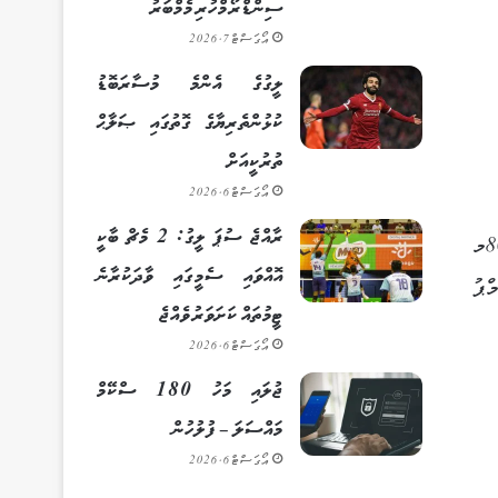
ސިންޑްރޯމްހުރި މެމްބަރު
އޯގަސްޓް 7, 2026
ލީގުގެ އެންމެ މުސާރަބޮޑު
ކުޅުންތެރިޔާގެ ގޮތުގައި ޞަލާޙް
ތުރުކީއަށް
އޯގަސްޓް 6, 2026
ރާއްޖެ ސުޕަ ލީގު: 2 މެޗް ބާކީ
ދެ ޢުމުރުފުރާ އަކަށް ބަހާލައިގެން، 12( އަހަރުން ދަށާއި 12 އަހަރުން މަތި،) ކުރިއަށް ގެންދިޔަ މި މުބާރާތުގައި 50މ ދުވުން، 80މ
އޮއްވައި ސެމީގައި ވާދަކުރާނެ
ަމްޕު
ޓީމުތައް ކަށަވަރު ވެއްޖެ
އޯގަސްޓް 6, 2026
ޖުލައި މަހު 180 ސްކޭމް
މައްސަލަ – ފުލުހުން
އޯގަސްޓް 6, 2026