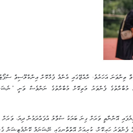
ާ ތިންވަނަ އަހަރެވެ. ރާއްޖޭގައި އެންމެ ފުޅާކޮށް އިންކްލޫސިވް ސްޕޯޓ
 މުބާރާތުގެ ފެންވަރު މަތިކޮށް މުބާރާތުގެ ނަންވެސް ވަނީ ”ނެޝަނ
ފައި އޮންނާތީ ވަރަށް ގިނަ ބަޔަކު ސުވާލު އުފައްދަމުން ދިޔަ، ވަރަށް ކ
ގެ ފެންވަރު ހައިކޮށް، ކުރިއަށް އޮތްތާނގައި ނޭޝަނަލް ކޮންމެޓިޝަން ގެނ