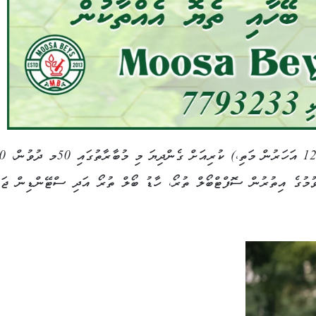
10މ ދުވުން، 200މ ދުވުން އަދި 400މ ދުވުމުގެ އިތުރުން ސޮފްޓްބޯލް ތުރޯ، ހާޑު ބޯލް ތުރޯ އަދި ސްޓޭންޑިން ޖ