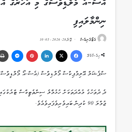
އެސް-އޯ މޯލްޑިވްސްގެ މި އަހަރުގެ އެތ
ނިންމާލައިފި
އެޓޯލްނިއުސް
ޖޫން 28, 2026 - 10:05
Messenger
Pinterest
LinkedIn
X
Facebook
ހިއްސާކުރޭ
ސްޕެޝަލް އޮލިމްޕިކްސް މޯލްޑިވްސް (އެސް-އޯ މޯލްޑީވްސް)ގެ
ޖުމްލަ 90 ކުދިން ބައިވެރިވެފައިވެއެވެ.