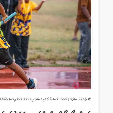
ފުރަތަމަ ޞަފްޙާ
|
ޚަބަރު
|
އެސް-އޯ މޯލްޑިވްސްގެ މި އަހަރުގެ އެތުލެޓިކްސް މުބާރާތް 