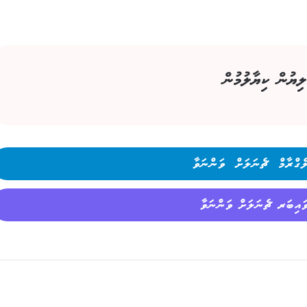
ލިޔުން ކިޔާލުމުން
ެގްރާމް ޗެނަލަށް ވަންނަވާ
ައިބަރ ޗެނަލަށް ވަންނަވާ