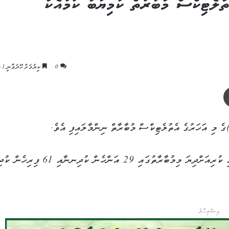
ުލެޓިކްސް މުބާރާތް ކާމިޔާބު ކަމާއެކު
0
ކިިޔުމަށް ހޭދަވާނީ 1 މިނެޓު
ޕްރިންޓް
 މި އަހަރުގެ އެތުލެޓިކްސް މުބާރާތް ނިންމާލައިފި އެވެ.
ދެ ދުވަހުގެ މުއްދަތަކަށް ހުޅުމާލެ ސިންތެޓީކްސް ޓްރެކުގައި ކުރިއަށްދިޔަ މިމުބާރާތުގައި 29 އަންހެން ކު
އިޝްތިހާރު