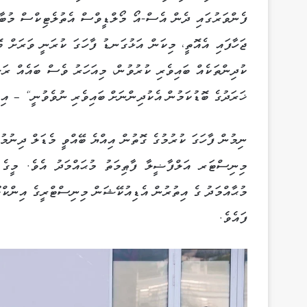
ފެންވަރުގައި ދެން އެސް-އޯ މޯލްޑީވްސް އެތުލެޓިކްސް މުބާރ
ޖަހާފައި އެއޮތީ، މިކަން އަޅުގަނޑު ފާހަގަ ކުރަނީ ވަރަށް ބ
ކުދިންތަކެއް ބައިވެރި ކުރުވުން، މިއަހަރު ވެސް ބައެއް ރަ
ޚަރަދުގެ ބޮޑުކަމުން އެކުދިންނަށް ބައިވެރި ނުވެވުނީ“ – އ
ނިމުން ފާހަގަ ކުރުމުގެ ގޮތުން އިއްޔެ ބޭއްވީ މެޑަލް ދިނުމ
މިނިސްޓަރ އަލްފާޟީލާ ފާޠިމަތު މުޙައްމަދު އެވެ. މީގ
މުޙާއްމަދު ގެ އިތުރުން އެޑިއުކޭޝަން މިނިސްޓްރީގެ އިންކް
ފައެވެ.