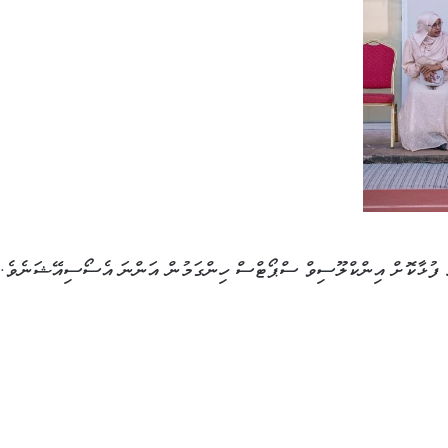
ެ ފުޅާކޮށް އިންކްލޫސިވް ސްޕޯޓްސް ހިންގަމުން އަންނަ އެސޯސިއޭޝަނެވެ.