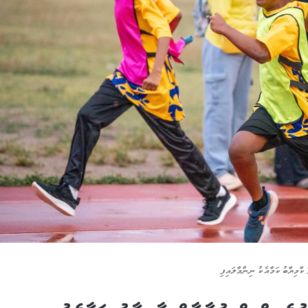
ކާމިޔާބު ކަމާއެކު ނިންމާލައިފި