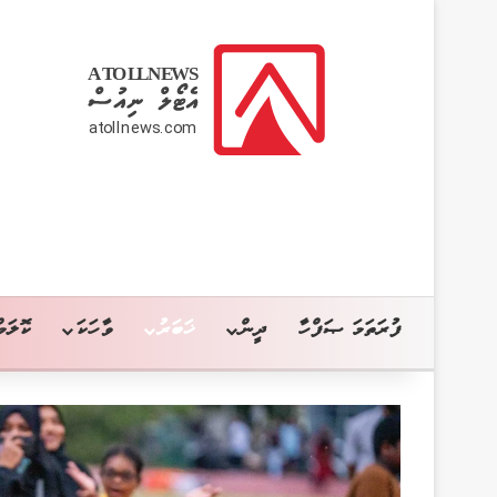
ފުރަތަމަ ޞަފްހާ
ދީން
ޚަބަރު
ވާހަކަ
ކޮލަމް