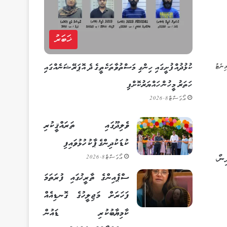
ޚަބަރު
ކުޅުދުއްފުށީގައި ހިންގި މަސްތުވާތަކެތީގެ ދެ އޮޕަރޭޝަނެއްގައި
ހަތަރު މީހުން ހައްޔަރުކޮށްފި
އޯގަސްޓް 8, 2026
ވެލިދޫގައި ތަރައްޤީކުރި
ކުޑަކުދިންގެ ޕާކު ހުޅުވައިފި
ދިނނާއި 61 ފިރިހެން ކުދިން،
އޯގަސްޓް 8, 2026
ސްޕެއިންގެ ތާރީޚުގައި ފުރަތަމަ
ފަހަރަށް މަޖިލީހުގެ ގޮނޑިއެއް
ކާމިޔާބުކުރި ޑައުން