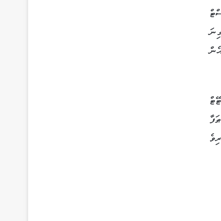
ްޓް
ިނަ
ެން
ޭޓް
ަފާ
ިވެ