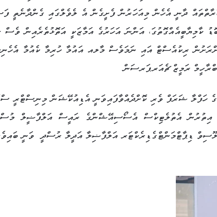
ާތްތައް ދާނީ އެހެން މިއަހަރުން ފެށީގެން އެ ލެވެލްގައި ގެންދާނެތީ ފަސ
ޮޑު ކާމިޔާބީއެއްގޮތުގަ، އަންނަ އަހަރުގެ އަމާޒަކީ އަތޮޅުތެރެއިން ވެސް ގ
ށްރަށުން ރިކުއެސްޓް އައި ނަމަވެސް މާލއ އައުމާ ހުރިމާ ކެއުމާ އެހެނިހ
ިބްރާހީމް ރަމީޒް ޗެއަރޕަރސަން
ުގެ ހަފްލާ ޝަރަފް ވެރި ކޮށްދެއްވާފައިވަނީ އެޑިއުކޭޝަން މިނިސްޓްރީ ސްޓ
ެ އިތުރުން އެތުލެޓިކްސް އެސޯސިއޭޝްންގެ ރައީސް އަލްފާޟީލް މުސްޠ
ލޫސިވް ޑިޕާޓްމަންޓްގެޑިރެކްޓަރ އަލްފާޟިލާ އަދީލާ ރުސްދީ ވަނީ ބައިވެރ