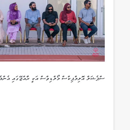
ސްޕެޝަލް އޮލިމްޕިކްސް މޯލްޑިވްސް އަކީ ރާއްޖޭގައި އެންމ