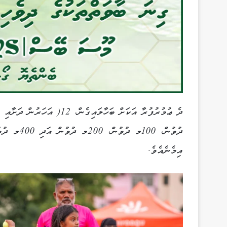
ދުވުން، 0
އިމެނެއެވެ.