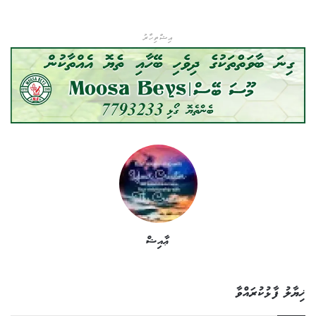
އިޝްތިހާރު
ޢާއިޝް
ޚިޔާލު ފާޅުކުރައްވާ