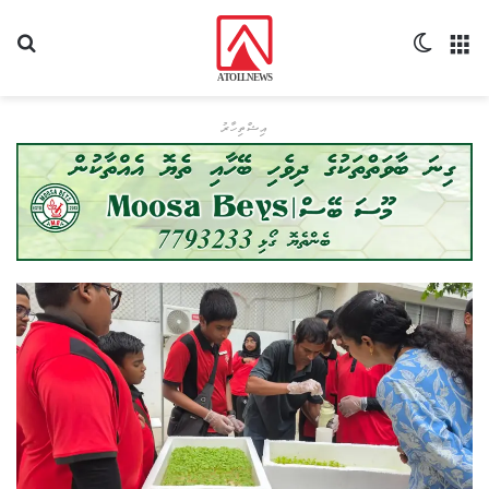
މެނޫ
Switch skin
ހޯދ
އިޝްތިހާރު