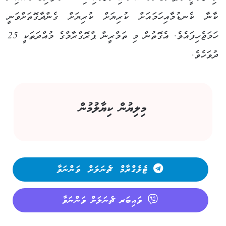
ކާނާ ކެނޑުމާއިހަމައަށް ކުރިޔަށް ކުރިޔަށް ގެންދާގޮތަށްވަނީ
ހަމަޖެހިފައެވެ. އެގޮތުން މި ތަމްރީން ޕްރޮގްރާމްގެ މުއްދަތަކީ 25
ދުވަހެވެ.
މިލިޔުން ކިޔާލުމުން
ޓެލެގްރާމް ޗެނަލަށް ވަންނަވާ
ވައިބަރ ޗެނަލަށް ވަންނަވާ