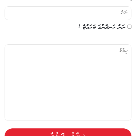
ނަން ހަނދާނުގަ ބަހައްޓާ !
ޚި
ޔާ
ލު