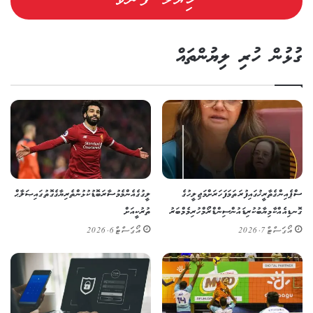
ގުޅުން ހުރި ލިޔުންތައް
ސްޕެއިންގެ ތާރީޚުގައި ފުރަތަމަ ފަހަރަށް މަޖިލީހުގެ
ލީގުގެ އެންމެ މުސާރަބޮޑު ކުޅުންތެރިޔާގެ ގޮތުގައި ޞަލާޙް
ގޮނޑިއެއް ކާމިޔާބުކުރި ޑައުން ސިންޑްރޯމްހުރި މެމްބަރު
ތުރުކީއަށް
އޯގަސްޓް 7, 2026
އޯގަސްޓް 6, 2026