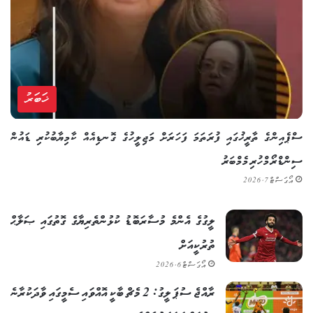
ޚަބަރު
ސްޕެއިންގެ ތާރީޚުގައި ފުރަތަމަ ފަހަރަށް މަޖިލީހުގެ ގޮނޑިއެއް ކާމިޔާބުކުރި ޑައުން
ސިންޑްރޯމްހުރި މެމްބަރު
އޯގަސްޓް 7, 2026
ލީގުގެ އެންމެ މުސާރަބޮޑު ކުޅުންތެރިޔާގެ ގޮތުގައި ޞަލާޙް
ތުރުކީއަށް
އޯގަސްޓް 6, 2026
ރާއްޖެ ސުޕަ ލީގު: 2 މެޗް ބާކީ އޮއްވައި ސެމީގައި ވާދަކުރާނެ