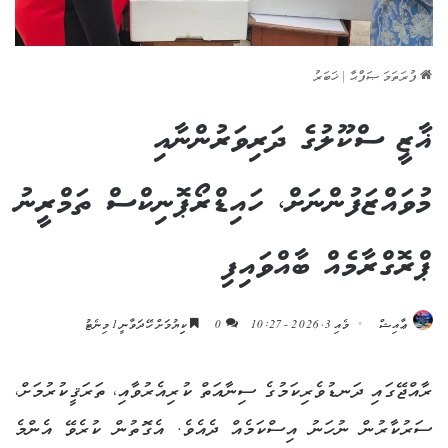
ފުރަތަމަ ޞަފްޙާ
|
ޚަބަރު
ޣާޒީ ސްކޫލުގެ ދަރިވަރުންނާއި
މުވައްޒަފުންނަށް، ހައިޑްރޯޕޮނިކްސް ތަމްރީނު
ޕްރޮގްރާމެއް ބާއްވައިފި
ޢާއިޝް
މެއި 3, 2026 - 10:27
0
ކިިޔުމަށް ހޭދަވާނީ 1 މިނެޓު
ރާއްޖޭގައި ދަނޑުވެރިކަމުގެ ސިނާއަތް ކުރިއެރުވާއި، ތަރަޤީކުރުމަށް،
ސަރުކާރުން ނުހަނު އިސްކަމެއް ދެއެވެ. އެގޮތުން ކުރެވޭ އެންމެ