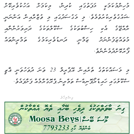
މުހިންމުކަމަކީ ޅަފަތުގައި ކުދިން، މިކަމަށް އަހުކުވެރިކޮށް
ޝައުގުވެރިކުރުވުމެވެ. މި މަގުސަދުގައި މި ވުޒާރާއިން އަންނަނީ
ރާއްޖޭގެ އެކި ހިސާބުތަކުގެ ސްކޫލްތަކުގެ ދަރިވަރުންނާއި
މުވައްޒަފުންނަށް ޒަމާނީ ދަނޑުވެރިކަމުގެ ތަމްރީންތައް
ފޯރުކޮށްދެމުންނެވެ.
މި މަސައްކަތުގެ ތެރެއިން އޭޕްރީލް 23 ވަނަ ދުވަހުވަނީ ޣާޒީ
ސްކޫލުގައި ހައިޑްރޯޕޮނިކްސް ތަމްރީނު ޕްރޮގްރާމެއް ފަށާފައެވެ.
އިޝްތިހާރު