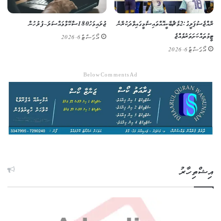
ރާއްޖެ ސުޕަ ލީގު: 2 މެޗް ބާކީ އޮއްވައި ސެމީގައި ވާދަކުރާނެ
ޖުލައި މަހު 180 ސްކޭމް މައްސަލަ – ފުލުހުން
ޓީމުތައް ކަށަވަރު ވެއްޖެ
އޯގަސްޓް 6, 2026
އޯގަސްޓް 6, 2026
Below Comments Ad
އިޝްތިހާރު