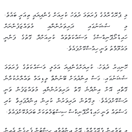
މި ޕްރޮގްރާމުގެ ފުރަތަމަ ދުވަހު ކުރިއަށް ގެންދިޔައީ ތިއަރީ ބައެވެ.
މި ސެޝަނުގައި ދަރިވަރުންނާއި މުވައްޒަފުންނަށް
ހައިޑްރޯޕޮނިކްސްގެ މަސައްކަތްތައް ކުރިއަށްދާ ގޮތުގެ ފަންނީ
މައުލޫމާތު ވަނީ ހިއްސާކޮށްފައެވެ.
ހޮނިހިރު ދުވަހު، ކުރިޔަށްގެންދިޔަ އަމަލީ މަސައްކަތުގެ ފުރަތަމަ
ސެޝަނުގައި، ގަސް އިންދުމަށް ބޭނުންވާ މީޑިއަމް ތައްޔާރުކުރާނެ
ގޮތާއި އޮށް އިންދާނެ ގޮތް ދަރިވަރުންނާއި މުވައްޒަފުން ވަނީ
ދަސްކޮށްފައެވެ. މިގޮތުން ދަރިވަރުން ކުރިން އިންދާފައިވާ ކުދި
ގަސްތައް ވަނީ ހައިޑްރޯޕޮނިކްސް ސިސްޓަމްތަކަށް ބަދަލުކޮށްފައެވެ.
މި ތަމްރީން ޕްރޮގްރާމް، އޮށް އިންދުމާއި ހިސާބުން ފެށިގެން އެއިން