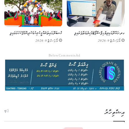
ގދ. ގައްދޫގައި ދިވެހި ޕާސްޕޯޓުގެ ޚިދުމަތް ފަށައިފި
ހެނބަދޫގައި ތަރައްޤީކުރި ކުޑަކުދިންގެ ޕާކު ހުޅުވައިފި
އޯގަސްޓް 9, 2026
އޯގަސްޓް 9, 2026
Below Comments Ad
އިޝްތިހާރު