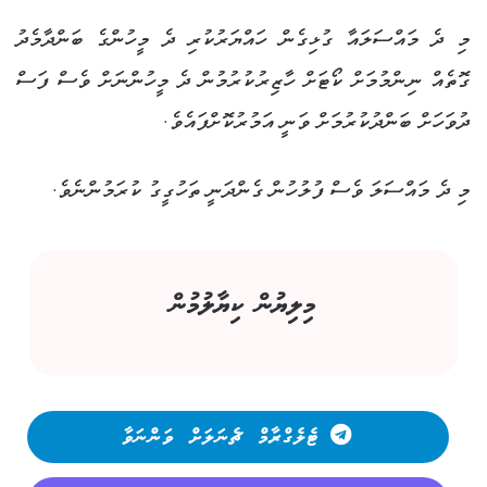
މި ދެ މައްސަލައާ ގުޅިގެން ހައްޔަރުކުރި ދެ މީހުންގެ ބަންދާމެދު
ގޮތެއް ނިންމުމަށް ކޯޓަށް ހާޒިރުކުރުމުން ދެ މީހުންނަށް ވެސް ފަސް
ދުވަހަށް ބަންދުކުރުމަށް ވަނީ އަމުރުކޮށްފައެވެ.
މި ދެ މައްސަލަ ވެސް ފުލުހުން ގެންދަނީ ތަހުގީގު ކުރަމުންނެވެ.
މިލިޔުން ކިޔާލުމުން
ޓެލެގްރާމް ޗެނަލަށް ވަންނަވާ