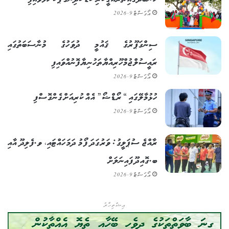
އޯގަސްޓް 9, 2026
ސިންގަޕޫރުގެ ޤައުމީ ދުވަހުގެ މުނާސަބަތުގައި
ރައީސުލްޖުމްހޫރިއްޔާ ތަހުނިޔާ ފޮނުއްވައިފި
އޯގަސްޓް 9, 2026
ހުޅުމާލޭގައި “ރޯޑްޝޯ” އެއް ކުރިއަށް ގެންގޮސްފި
އޯގަސްޓް 9, 2026
ރާއްޖެ ސުޕަލީގު: ވަރުގަދަ ފޯމު ދަމަހައްޓައި، ވ.ފެލިދޫ އާއި
ބ.ގޮއިދޫ ފައިނަލަށް
އޯގަސްޓް 9, 2026
އިޝްތިހާރު