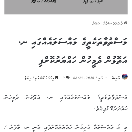
ފުރަތަމަ ޞަފްޙާ
|
ޚަބަރު
މަސްތުވާތަކެތީގެ މައްސަލައެއްގައި ނ.
އަތޮޅުން ދެމީހުން ހައްޔަރުކޮށްފި
ޢާއިޝް
މެއި 3, 2026 - 08:23
0
ކިިޔުމަށް ހޭދަވާނީ 1 މިނެޓު
މަސްތުވާތަކެތީގެ މައްސަލައެއްގައި ނ. އަތޮޅުން ދެމީހުން
ހައްޔަރުކޮށްފިއެވެ.
މި ދެ މައްސަލައާ ގުޅިގެން ހައްޔަރުކޮށްފައި ވަނީ ނ. މާފަރު /