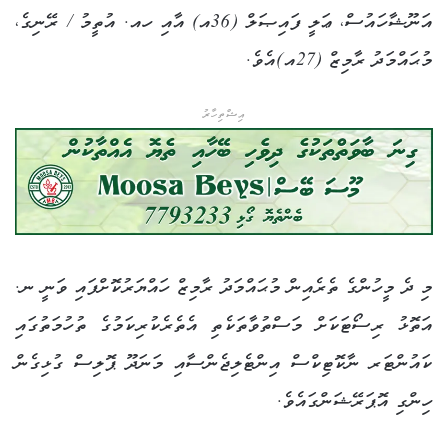
އަނޫޝާހައުސް، ޢަލީ ފައިޞަލް (36އ) އާއި ހއ. އުތީމު / ރޭނިގެ،
މުޙައްމަދު ރާމިޒް (27އ)އެވެ.
އިޝްތިހާރު
މި ދެ މީހުންގެ ތެރެއިން މުޙައްމަދު ރާމިޒް ހައްޔަރުކޮށްފައި ވަނީ ނ.
އަތޮޅު ރިސޯޓަކަށް މަސްތުވާތަކެތި އެތެރެކުރިކަމުގެ ތުހުމަތުގައި
ކައުންޓަރ ނާކޮޓިކްސް އިންޓެލިޖެންސާއި މަނަދޫ ޕޮލިސް ގުޅިގެން
ހިންގި އޮޕަރޭޝަންގައެވެ.