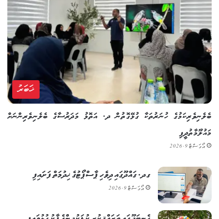
ޚަބަރު
ބެލެނިވެރިކަމުގެ ހުނަރުތަކާ ގުޅޭގޮތުން ދ. އަތޮޅު މަދަރުސާގެ ބެލެނިވެރިންނަށް
މައުލޫމާތުދީފި
އޯގަސްޓް 9, 2026
ގދ. ގައްދޫގައި ދިވެހި ޕާސްޕޯޓުގެ ޚިދުމަތް ފަށައިފި
އޯގަސްޓް 9, 2026
ހެނބަދޫގައި ތަރައްޤީކުރި ކުޑަކުދިންގެ ޕާކު ހުޅުވައިފި