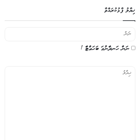
ޚިޔާލު ފާޅުކުރައްވާ
ނަން ހަނދާނުގަ ބަހައްޓާ !
ޚި
ޔާ
ލު