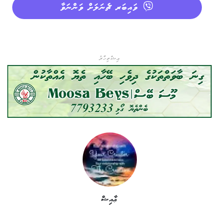
ވައިބަރ ޗެނަލަށް ވަންނަވާ
އިޝްތިހާރު
ޢާއިޝް