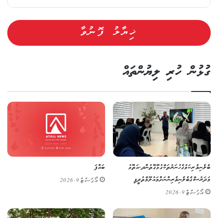
ގުޅުން ހުރި ލިޔުންތައް
ބެލެނިވެރިކަމުގެ ހުނަރުތަކާ ގުޅޭގޮތުން ދ. އަތޮޅު
ބައްފަ
މަދަރުސާގެ ބެލެނިވެރިންނަށް މައުލޫމާތުދީފި
އޯގަސްޓް 9, 2026
އޯގަސްޓް 9, 2026