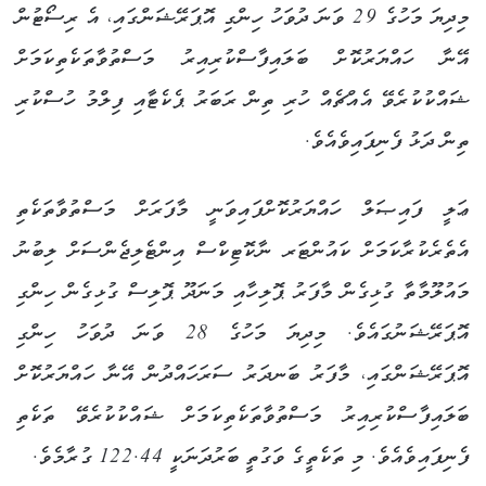
މިދިޔަ މަހުގެ 29 ވަނަ ދުވަހު ހިންގި އޮޕަރޭޝަންގައި، އެ ރިސޯޓުން
އޭނާ ހައްޔަރުކޮށް ބަލައިފާސްކުރިއިރު މަސްތުވާތަކެތިކަމަށް
ޝައްކުކުރެވޭ އެއްޗެއް ހުރި ތިން ރަބަރު ޕެކެޓާއި ފިލްމު ހުސްކުރި
ތިން ދަޅު ފެނިފައިވެއެވެ.
ޢަލީ ފައިޞަލް ހައްޔަރުކޮށްފައިވަނީ މާފަރަށް މަސްތުވާތަކެތި
އެތެރެކުރާކަމަށް ކައުންޓަރ ނާކޮޓިކްސް އިންޓެލިޖެންސަށް ލިބުނު
މައުލޫމާތާ ގުޅިގެން މާފަރު ޕޮލިހާއި މަނަދޫ ޕޮލިސް ގުޅިގެން ހިންގި
އޮޕަރޭޝަނުގައެވެ. މިދިޔަ މަހުގެ 28 ވަނަ ދުވަހު ހިންގި
އޮޕަރޭޝަންގައި، މާފަރު ބަނދަރު ސަރަހައްދުން އޭނާ ހައްޔަރުކޮށް
ބަލައިފާސްކުރިއިރު މަސްތުވާތަކެތިކަމަށް ޝައްކުކުރެވޭ ތަކެތި
ފެނިފައިވެއެވެ. މި ތަކެތީގެ ވަގުތީ ބަރުދަނަކީ 122.44 ގުރާމެވެ.