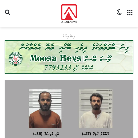
މެނޫ
Switch skin
ހޯދ
އިޝްތިހާރު