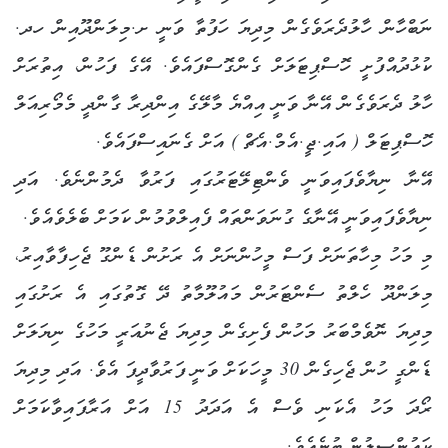
ނަބްހާން ހާލުދެރަވެގެން މިދިޔަ ހަފުތާ ވަނީ ށ.މިލަންދޫއިން ހދ.
ކުޅުދުއްފުށީ ހޮސްޕިޓަލަށް ގެންގޮސްފައެވެ. އޭގެ ފަހުން، އިތުރަށް
ހާލު ދެރަވެގެން އޭނާ ވަނީ އިއްޔެ މާލޭގެ އިންދިރާ ގާންދީ މެމޯރިއަލް
ހޮސްޕިޓަލް ( އައި.ޖީ.އެމް.އެޗް ) އަށް ގެނައިސްފައެވެ.
އޭނާ ނިޔާވެފައިވަނީ ވެންޓިލޭޓަރުގައި ފަރުވާ ދެމުންނެވެ. އަދި
ނިޔާވެފައިވަނީ އޭނާގެ ގުނަވަންތައް ފެއިލްވުމުން ކަމަށް ބެލެވެއެވެ.
މި މަހު މިހާތަނަށް ފަސް މީހުންނަށް އެ ރަށުން ޑެންގޫ ޖެހިފާވާއިރު،
މިލަންދޫ ހެލްތު ސެންޓަރުން މައުލޫމާތު ދޭ ގޮތުގައި އެ ރަށުގައި
މިދިޔަ ނޮވެމްބަރު މަހުން ފެށިގެން މިދިޔަ ޖެނުއަރީ މަހުގެ ނިޔަލަށް
ޑެންގީ ހުން ޖެހިގެން 30 މީހަކަށް ވަނީ ފަރުވާދީފަ އެވެ. އަދި މިދިޔަ
ރޯދަ މަހު އެކަނި ވެސް އެ އަދަދު 15 އަށް އަރާފައިވާކަމަށް
ކައުންސިލުން ބުނެއެވެ.