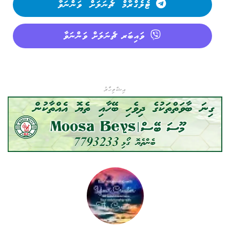
ޓެލެގްރާމް ޗެނަލަށް ވަންނަވާ
ވައިބަރ ޗެނަލަށް ވަންނަވާ
އިޝްތިހާރު