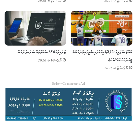
އޯގަސްޓް 7, 2026
އޯގަސްޓް 6, 2026
ރާއްޖެ ސުޕަ ލީގު: 2 މެޗް ބާކީ އޮއްވައި ސެމީގައި ވާދަކުރާނެ
ޖުލައި މަހު 180 ސްކޭމް މައްސަލަ – ފުލުހުން
ޓީމުތައް ކަށަވަރު ވެއްޖެ
އޯގަސްޓް 6, 2026
އޯގަސްޓް 6, 2026
Below Comments Ad