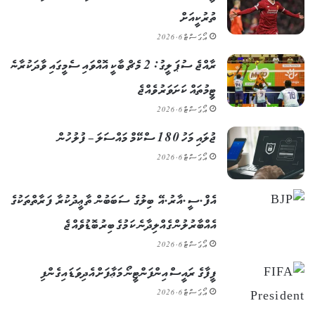
ތުރުކީއަށް
އޯގަސްޓް 6, 2026
ރާއްޖެ ސުޕަ ލީގު: 2 މެޗް ބާކީ އޮއްވައި ސެމީގައި ވާދަކުރާނެ
ޓީމުތައް ކަށަވަރު ވެއްޖެ
އޯގަސްޓް 6, 2026
ޖުލައި މަހު 180 ސްކޭމް މައްސަލަ – ފުލުހުން
އޯގަސްޓް 6, 2026
އެފް.ސީ.އާރު.އޭ ބިލުގެ ސަބަބުން ތާޢީދުކުރާ ފަރާތްތަކުގެ
އެއްބާރުލުން ގެއްލިދާނެ ކަމުގެ ބިރު ބޮޑުވެއްޖެ
އޯގަސްޓް 6, 2026
ފީފާގެ ރައީސް އިންފަންޓީނޯ މަޢާފަށް އެދިވަޑައިގެންފި
އޯގަސްޓް 6, 2026