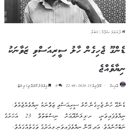
ފުރަތަމަ ޞަފްޙާ
|
ޚަބަރު
ޑެންގޫ ޖެހިގެން ހާލު ސީރިއަސްވި ޒަވާނަކު
ނިޔާވެއްޖެ
ޢާއިޝް
އޭޕްރިލް 13, 2026 - 22:46
0
ކިިޔުމަށް ހޭދަވާނީ 1 މިނެޓު
ޑެންގޫ ހުން ޖެހިގެން ހާލު ސީރިއަސްވި ޒަވާނަކު ނިޔާވެއްޖެއެވެ.
ނިޔާވެފައިވަނީ، ށ.މިލަންދޫއަށް ނިސްބަތްވާ 23 އަހަރުގެ
ނަބްހާންއެވެ. އަދި އޭނާ ނިޔާވެފައިވަނީ މިއަދުގެ ވަގުތެއްގައެވެ.