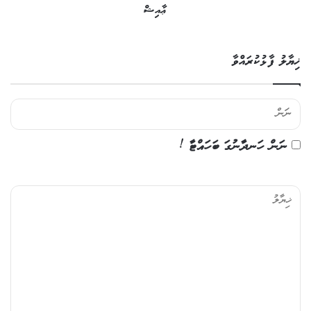
ޢާއިޝް
ޚިޔާލު ފާޅުކުރައްވާ
ނަން ހަނދާނުގަ ބަހައްޓާ !
ޚި
ޔާ
ލު