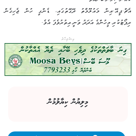
އެޗް.ޕީއޭ.އިން މައުލޫމާތު ދޭގޮތުގައި، ޑެންގީ ހުން ޖެހިގެން
ރިޕޯޓުކުރި މީހުންގެ އަދަދު ވަނީ އިތުރުވެފަ އެވެ.
އިޝްތިހާރު
މިލިޔުން ކިޔާލުމުން