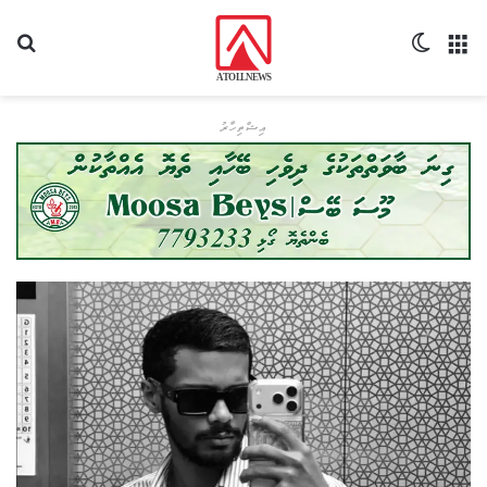
މެނޫ
Switch skin
ހޯދ
އިޝްތިހާރު