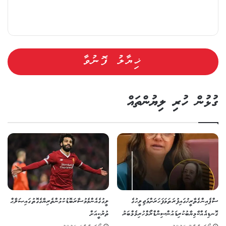
ގުޅުން ހުރި ލިޔުންތައް
ސްޕެއިންގެ ތާރީޚުގައި ފުރަތަމަ ފަހަރަށް މަޖިލީހުގެ
ލީގުގެ އެންމެ މުސާރަބޮޑު ކުޅުންތެރިޔާގެ ގޮތުގައި ޞަލާޙް
ގޮނޑިއެއް ކާމިޔާބުކުރި ޑައުން ސިންޑްރޯމްހުރި މެމްބަރު
ތުރުކީއަށް