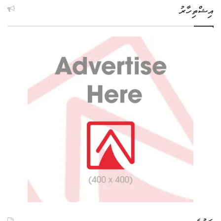
އިޝްތިހާރު