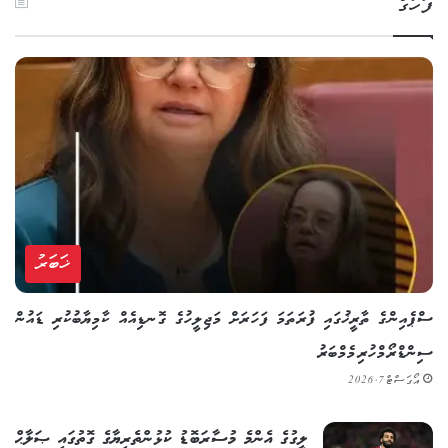
ފަހުގެ
ޚަބަރު
ސްޕެއިންގެ ތާރީޚުގައި ފުރަތަމަ ފަހަރަށް މަޖިލީހުގެ ގޮނޑިއެއް ކާމިޔާބުކުރި ޑައުން
ސިންޑްރޯމްހުރި މެމްބަރު
އޯގަސްޓް 7, 2026
ލީގުގެ އެންމެ މުސާރަބޮޑު ކުޅުންތެރިޔާގެ ގޮތުގައި ޞަލާޙް