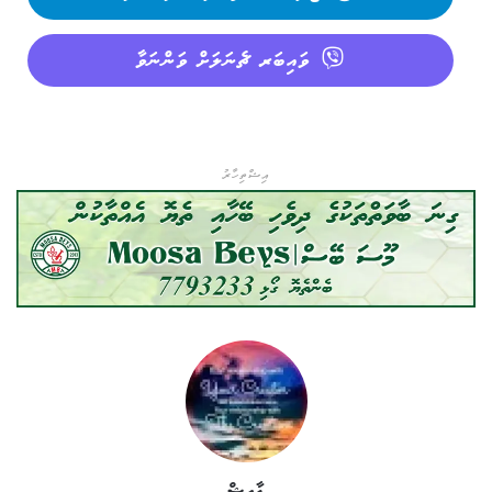
ވައިބަރ ޗެނަލަށް ވަންނަވާ
އިޝްތިހާރު
ޢާއިޝް