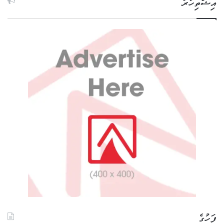
އިޝްތިހާރު
ފަހުގެ