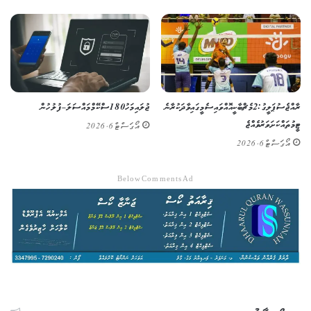
ރާއްޖެ ސުޕަ ލީގު: 2 މެޗް ބާކީ އޮއްވައި ސެމީގައި ވާދަކުރާނެ
ޖުލައި މަހު 180 ސްކޭމް މައްސަލަ – ފުލުހުން
ޓީމުތައް ކަށަވަރު ވެއްޖެ
އޯގަސްޓް 6, 2026
އޯގަސްޓް 6, 2026
Below Comments Ad