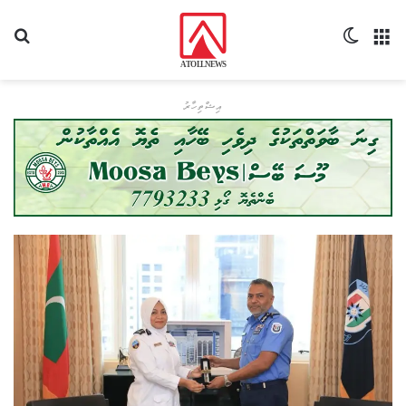
މެނޫ
Switch skin
ހޯދ
އިޝްތިހާރު