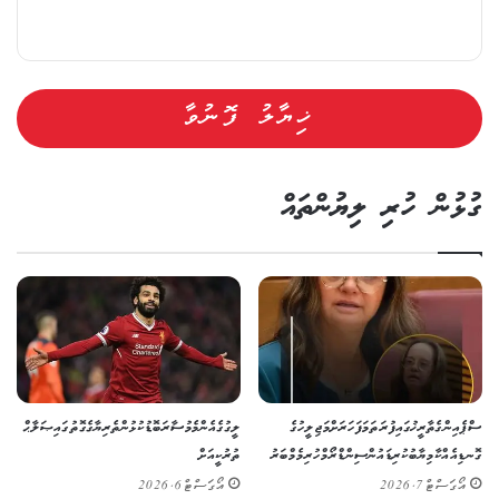
ގުޅުން ހުރި ލިޔުންތައް
ސްޕެއިންގެ ތާރީޚުގައި ފުރަތަމަ ފަހަރަށް މަޖިލީހުގެ
ލީގުގެ އެންމެ މުސާރަބޮޑު ކުޅުންތެރިޔާގެ ގޮތުގައި ޞަލާޙް
ގޮނޑިއެއް ކާމިޔާބުކުރި ޑައުން ސިންޑްރޯމްހުރި މެމްބަރު
ތުރުކީއަށް
އޯގަސްޓް 7, 2026
އޯގަސްޓް 6, 2026