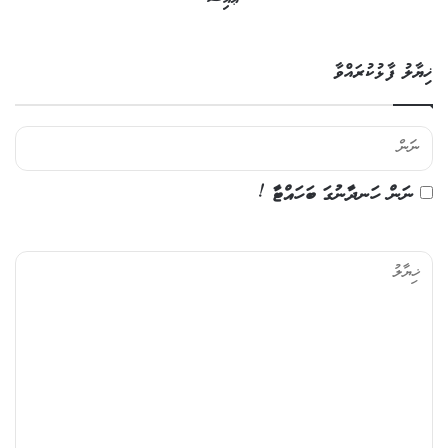
ޚިޔާލު ފާޅުކުރައްވާ
ނަން ހަނދާނުގަ ބަހައްޓާ !
ޚި
ޔާ
ލު