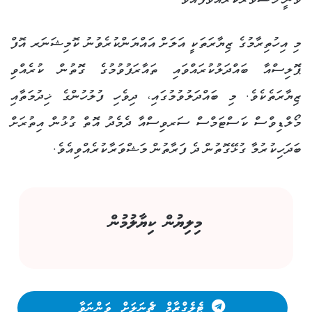
ވަނީ މަޝްވަރާކުރައްވާފައެވެ.
މި އިހުތިރާމުގެ ޒިޔާރަތަކީ އަލަށް އައްޔަންކުރެވުނު ކޮމިޝަނަރ އޮފް
ޕޮލިސްއާ ބައްދަލުކުރައްވައި ތައާރަފުވުމުގެ ގޮތުން ކުރެއްވި
ޒިޔާރަތެކެވެ. މި ބައްދަލުވުމުގައި، ދިވެހި ފުލުހުންގެ ޚިދުމަތާއި
މޯލްޑިވްސް ކަސްޓަމްސް ސަރވިސްއާ ދެމެދު އޮތް ގުޅުން އިތުރަށް
ބަދަހިކުރުމާ ގުޅޭގޮތުން ދެ ފަރާތުން މަޝްވަރާކުރެއްވިއެވެ.
މިލިޔުން ކިޔާލުމުން
ޓެލެގްރާމް ޗެނަލަށް ވަންނަވާ