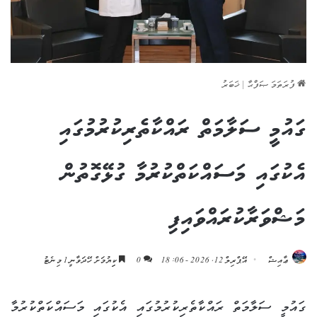
ފުރަތަމަ ޞަފްޙާ
|
ޚަބަރު
ގައުމީ ސަލާމަތް ރައްކާތެރިކުރުމުގައި
އެކުގައި މަސައްކަތްކުރުމާ ގުޅޭގޮތުން
މަޝްވަރާކުރައްވައިފި
ޢާއިޝް
އޭޕްރިލް 12, 2026 - 18:06
0
ކިިޔުމަށް ހޭދަވާނީ 1 މިނެޓު
ގައުމީ ސަލާމަތް ރައްކާތެރިކުރުމުގައި އެކުގައި މަސައްކަތްކުރުމާ