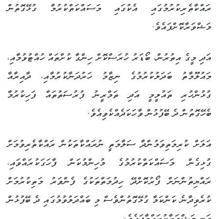
ރައްކާތެރިކުރުމުގައި އެކުގައި މަސައްކަތްކުރުމާ ގުޅޭގޮތުން
މަޝްވަރާކޮށްފައެވެ.
އަދި މީގެ އިތުރުން، ބޯޑަރު ހުރަސްކޮށް ހިންގާ ކުށްތައް ހުއްޓުވުމާއި،
މައުލޫމާތު ބަދަލުކުރުމުގެ ނިޒާމު ހަރުދަނާކުރުމާއި، ދާއިރާއާ
ގުޅުންހުރި ތައުލީމީ އަދި ތަމްރީނު ފުރުސަތުތައް ފަހިކުރުމާ
ބެހޭގޮތުން ދެ ބޭފުޅުން ވާހަކަދެއްކެވިއެވެ.
އަލަށް ކުރިމަތިވަމުންދާ ސަލާމަތީ ނުރައްކާތަކުން ރައްކާތެރިވުމަށް
ގުޅިގެން މަސައްކަތްކުރުމުގެ މުހިންމުކަން ފާހަގަކުރައްވައި،
ރައްޔިތުންނަށް ފޯރުކޮށްދޭ ހިދުމަތްތަކުގެ ފެންވަރު މަތިކުރުމަށް
ކުރެވިދާނެ ކަންކަމާ ގުޅޭގޮތުންވެސް މި ބައްދަލުވުމުގައި ދެ ބޭފުޅުން