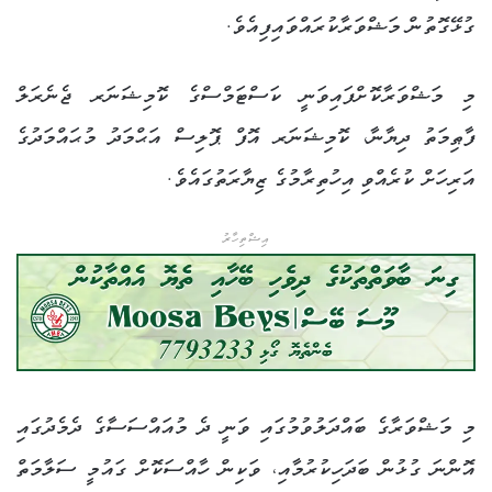
ގުޅޭގޮތުން މަޝްވަރާކުރައްވައިފިއެވެ.
މި މަޝްވަރާކޮށްފައިވަނީ ކަސްޓަމްސްގެ ކޮމިޝަނަރ ޖެނެރަލް
ފާޠިމަތު ދިޔާނާ، ކޮމިޝަނަރ އޮފް ޕޮލިސް އަޙްމަދު މުޙައްމަދުގެ
އަރިހަށް ކުރެއްވި އިހުތިރާމުގެ ޒިޔާރަތުގައެވެ.
އިޝްތިހާރު
މި މަޝްވަރާގެ ބައްދަލުވުމުގައި ވަނީ ދެ މުއައްސަސާގެ ދެމެދުގައި
އޮންނަ ގުޅުން ބަދަހިކުރުމާއި، ވަކިން ހާއްސަކޮށް ގައުމީ ސަލާމަތް