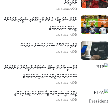
ތުރުކީއަށް
އޯގަސްޓް 6, 2026
ރާއްޖެ ސުޕަ ލީގު: 2 މެޗް ބާކީ އޮއްވައި ސެމީގައި ވާދަކުރާނެ
ޓީމުތައް ކަށަވަރު ވެއްޖެ
އޯގަސްޓް 6, 2026
ޖުލައި މަހު 180 ސްކޭމް މައްސަލަ – ފުލުހުން
އޯގަސްޓް 6, 2026
އެފް.ސީ.އާރު.އޭ ބިލުގެ ސަބަބުން ތާޢީދުކުރާ ފަރާތްތަކުގެ
އެއްބާރުލުން ގެއްލިދާނެ ކަމުގެ ބިރު ބޮޑުވެއްޖެ
އޯގަސްޓް 6, 2026
ފީފާގެ ރައީސް އިންފަންޓީނޯ މަޢާފަށް އެދިވަޑައިގެންފި
އޯގަސްޓް 6, 2026