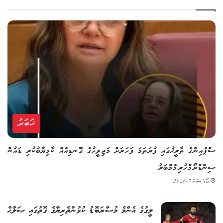
ޚަބަރު
ސްޕެއިންގެ ތާރީޚުގައި ފުރަތަމަ ފަހަރަށް މަޖިލީހުގެ ގޮނޑިއެއް ކާމިޔާބުކުރި ޑައުން
ސިންޑްރޯމްހުރި މެމްބަރު
އޯގަސްޓް 7, 2026
ލީގުގެ އެންމެ މުސާރަބޮޑު ކުޅުންތެރިޔާގެ ގޮތުގައި ޞަލާޙް