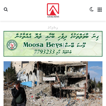
މެނޫ
Switch skin
ހޯދ
އިޝްތިހާރު