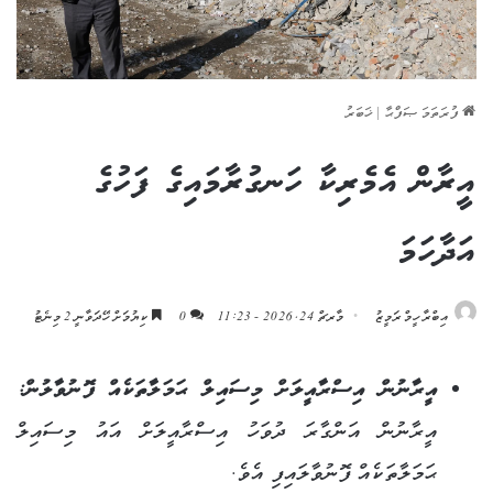
ފުރަތަމަ ޞަފްޙާ
|
ޚަބަރު
އީރާން އެމެރިކާ ހަނގުރާމައިގެ ފަހުގެ
އަދާހަމަ
އިބްރާހީމް ރަމީޒު
މާރޗް 24, 2026 - 11:23
0
ކިޔުމަށް ހޭދަވާނީ 2 މިނެޓު
އީރާނުން އިސްރާއީލަށް މިސައިލް ޙަމަލާތަކެއް ފޮނުވާލުން:
އީރާނުން އަންގާރަ ދުވަހު އިސްރާއީލަށް އައު މިސައިލް
ޙަމަލާތަކެއް ފޮނުވާލައިފި އެވެ.