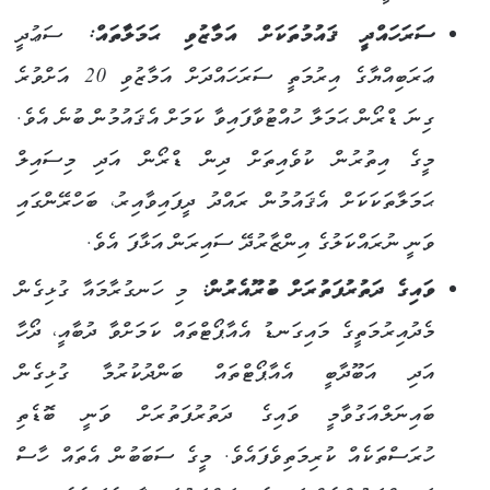
ސަރަހައްދީ ޤައުމުތަކަށް އަމާޒުވި ޙަމަލާތައް:
ސަޢުދީ
ޢަރަބިއްޔާގެ އިރުމަތީ ސަރަހައްދަށް އަމާޒުވި 20 އަށްވުރެ
ގިނަ ޑްރޯން ޙަމަލާ ހުއްޓުވާފައިވާ ކަމަށް އެޤައުމުން ބުނެ އެވެ.
މީގެ އިތުރުން ކުވެއިތަށް ދިން ޑްރޯން އަދި މިސައިލް
ޙަމަލާތަކަކަށް އެޤައުމުން ރައްދު ދީފައިވާއިރު، ބަހްރޭންގައި
ވަނީ ނުރައްކަލުގެ އިންޒާރުދޭ ސައިރަން އަޅާފަ އެވެ.
ވައިގެ ދަތުރުފަތުރަށް ބުރޫއެރުން:
މި ހަނގުރާމައާ ގުޅިގެން
މެދުއިރުމަތީގެ މައިގަނޑު އެއާޕޯޓްތައް ކަމަށްވާ ދުބާއީ، ދޯހާ
އަދި އަބޫދާބީ އެއާޕޯޓްތައް ބަންދުކުރުމާ ގުޅިގެން
ބައިނަލްއަގުވާމީ ވައިގެ ދަތުރުފަތުރަށް ވަނީ ބޮޑެތި
ހުރަސްތަކެއް ކުރިމަތިވެފައެވެ.
މީގެ ސަބަބުން އެތައް ހާސް