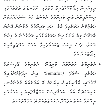
މީޑިއާއިން ރިޕޯޓްކޮށްފައިވާ ގޮތުގައި، ރޭގަނޑުގެ ވަޤުތެއްގައި
އިސްރާއީލުން ވަނީ ބައިރޫތުގެ ދެކުނުގެ ހަތް ސަރަހައްދަކަށް
އަމާޒުކޮށް ޙަމަލާދީފަ އެވެ.
އަދި ބައިރޫތުގެ ދެކުނުން އޮންނަ
ބެޗަމޫން ކިޔާ ރަށަށް ދިން ޙަމަލާތަކުގައި މަދުވެގެން ދެ މީހުން
މަރުވެ، ފަސް މީހުން ޒަހަމްވެފައިވާ ކަމަށް އަލްޖަޒީރާއިން
ރިޕޯޓްކުރެ އެވެ.
އެމެރިކާގެ ހަމަލާތައް ކުރިއަށް:
އެމެރިކާގެ އޮފިޝަލަކާ
ޙަވާލާދީ ސެމަފޯ (Semafor) އިން ރިޕޯޓްކޮށްފައިވާ
ގޮތުގައި، އެމެރިކާއިން އީރާނަށް ދޭ ޙަމަލާތައް މެދުނުކެނޑި
ކުރިއަށްދާނެ އެވެ.
ޙަމަލާދިނުން ހުއްޓާލާފައިވަނީ ހަމައެކަނި
އީރާނުގެ ހަކަތަ އުފައްދާ މަރުކަޒުތަކަށް ދޭ ޙަމަލާތަކަށެވެ.