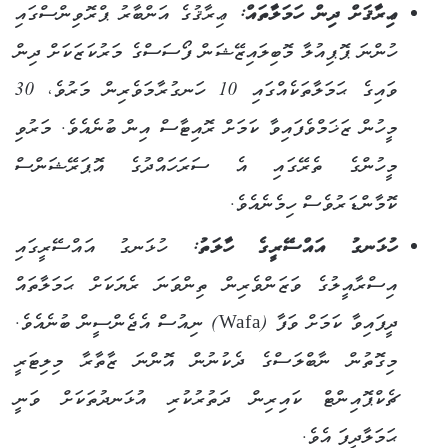
ޢިރާޤަށް ދިން ހަމަލާތައް:
ޢިރާޤުގެ އަންބާރު ޕްރޮވިންސްގައި
ހުންނަ ޕޮޕިއުލާ މޮބިލައިޒޭޝަން ފޯސަސްގެ މަރުކަޒަކަށް ދިން
ވައިގެ ޙަމަލާތަކެއްގައި 10 ހަނގުރާމަވެރިން މަރުވެ، 30
މީހުން ޒަޚަމްވެފައިވާ ކަމަށް ރޮއިޓާސް އިން ބުނެއެވެ.
މަރުވި
މީހުންގެ ތެރޭގައި އެ ސަރަހައްދުގެ އޮޕަރޭޝަންސް
ކޮމާންޑަރުވެސް ހިމެނެއެވެ.
ހުޅަނގު އައްސޭރީގެ ހާލަތު:
ހުޅަނގު އައްސޭރީގައި
އިސްރާއީލުގެ ވަޒަންވެރިން ތިންވަނަ ރެޔަކަށް ޙަމަލާތައް
ދީފައިވާ ކަމަށް ވަފާ (Wafa) ނިއުސް އެޖެންސީން ބުނެއެވެ.
މިގޮތުން ނާބްލަސްގެ ދެކުނުން އޮންނަ ޒާތާރާ މިލިޓަރީ
ޗެކްޕޮއިންޓް ކައިރިން ދަތުރުކުރި އުޅަނދުތަކަށް ވަނީ
ޙަމަލާދީފަ އެވެ.