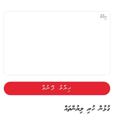
ޚި
ޔާ
ލު
ގުޅުން ހުރި ލިޔުންތައް