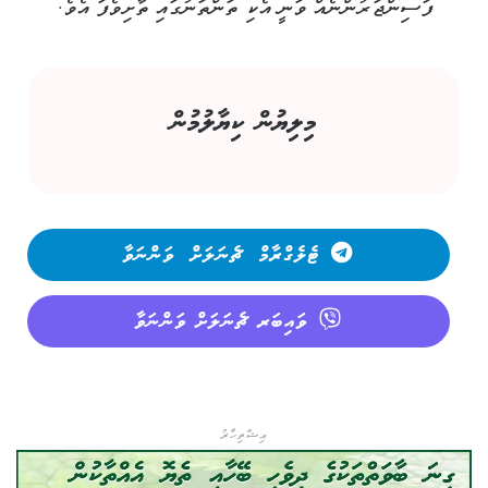
ފަސިންޖަރުންނެއް ވަނީ އެކި ތަންތަނުގައި ތާށިވެފަ އެވެ.
މިލިޔުން ކިޔާލުމުން
ޓެލެގްރާމް ޗެނަލަށް ވަންނަވާ
ވައިބަރ ޗެނަލަށް ވަންނަވާ
އިޝްތިހާރު