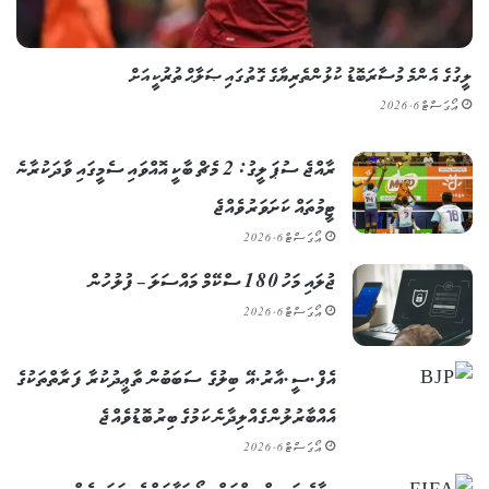
ލީގުގެ އެންމެ މުސާރަބޮޑު ކުޅުންތެރިޔާގެ ގޮތުގައި ޞަލާޙް ތުރުކީއަށް
އޯގަސްޓް 6, 2026
ރާއްޖެ ސުޕަ ލީގު: 2 މެޗް ބާކީ އޮއްވައި ސެމީގައި ވާދަކުރާނެ
ޓީމުތައް ކަށަވަރު ވެއްޖެ
އޯގަސްޓް 6, 2026
ޖުލައި މަހު 180 ސްކޭމް މައްސަލަ – ފުލުހުން
އޯގަސްޓް 6, 2026
އެފް.ސީ.އާރު.އޭ ބިލުގެ ސަބަބުން ތާޢީދުކުރާ ފަރާތްތަކުގެ
އެއްބާރުލުން ގެއްލިދާނެ ކަމުގެ ބިރު ބޮޑުވެއްޖެ
އޯގަސްޓް 6, 2026