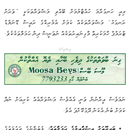
މިއީ ހަނގުރާމަ ހުއްޓާލުމަށް ބޭއްވި މަޝްވަރާތަކަކީ ”ވަރަށް
ރަނގަޅު“ މަޝްވަރާތަކެއް ކަމަށް އެމެރިކާގެ ރައީސް ޑޮނަލްޑް
ޓްރަމްޕް ހާމަކުރިތާ މާގިނައިރުތަކެއް ނުވަނީސް ދިން ޙަމަލާތަކެކެވެ.
އިޝްތިހާރު
ނަމަވެސް އީރާނުން ވަނީ އެއްވެސް މަޝްވަރާއެއް ކުރިއަށް ނުދާ
ކަމަށް ބުނެ އެކަން ދޮގުކޮށްފަ އެވެ.
ބައިރޫތަށް އިސްރާއީލުގެ ޙަމަލާތައް:
ލުބުނާނުގެ ދަޢުލަތުގެ