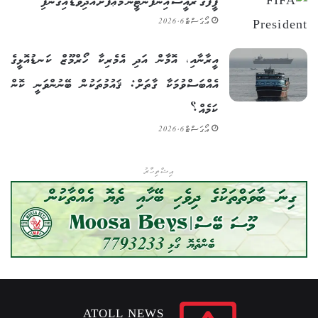
ފީފާގެ ރައީސް އިންފަންޓީނޯ މަޢާފަށް އެދިވަޑައިގެންފި
އޯގަސްޓް 6, 2026
އީރާނާއި، އޮމާން އަދި އެމެރިކާ ހޯރްމޫޒް ކަނޑުއޮޅީގެ
އެއްބަސްވުމަކާ ގާތަށް: ޤައުމުތަކުން ބޭނުންވަނީ ކޮން
ކަމެއް؟
އޯގަސްޓް 6, 2026
އިޝްތިހާރު
ATOLL NEWS