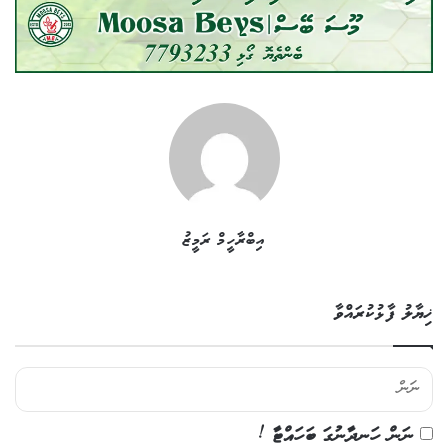
އިބްރާހީމް ރަމީޒު
ޚިޔާލު ފާޅުކުރައްވާ
ނަން ހަނދާނުގަ ބަހައްޓާ !