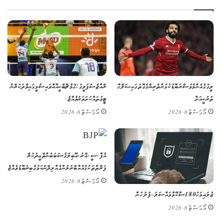
ލީގުގެ އެންމެ މުސާރަބޮޑު ކުޅުންތެރިޔާގެ ގޮތުގައި ޞަލާޙް
ރާއްޖެ ސުޕަ ލީގު: 2 މެޗް ބާކީ އޮއްވައި ސެމީގައި ވާދަކުރާނެ
ތުރުކީއަށް
ޓީމުތައް ކަށަވަރު ވެއްޖެ
އޯގަސްޓް 6, 2026
އޯގަސްޓް 6, 2026
އެފް.ސީ.އާރު.އޭ ބިލުގެ ސަބަބުން ތާޢީދުކުރާ
ފަރާތްތަކުގެ އެއްބާރުލުން ގެއްލިދާނެ ކަމުގެ ބިރު ބޮޑުވެއްޖެ
އޯގަސްޓް 6, 2026
ޖުލައި މަހު 180 ސްކޭމް މައްސަލަ – ފުލުހުން
އޯގަސްޓް 6, 2026