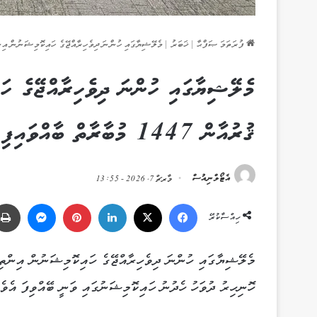
ފުރަތަމަ ޞަފްޙާ
|
ޚަބަރު
|
މެލޭޝިޔާގައި ހުންނަ ދިވެހިރާއްޖޭގެ ހައިކޮމިޝަނުން އިންތިޒާމްކޮށްގެން 
މެލޭޝިޔާގައި ހުންނަ ދިވެހިރާއްޖޭގެ ހައ
ޤުރުއާން 1447 މުބާރާތް ބާއްވައިފި
އެޓޯލްނިއުސް
މާރޗް 7, 2026 - 13:55
Messenger
Pinterest
LinkedIn
X
Facebook
ހިއްސާކުރޭ
ހޮނިހިރު ދުވަހު ހެދުނު ހައިކޮމިޝަނުގައި ވަނީ ބޭއްވިފަ އެވެ