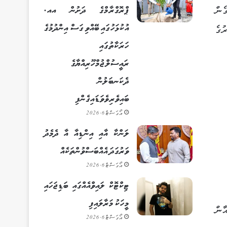
ޕްރޮގްރާމްގެ ދަށުން އއ.
ެން
އުކުޅަހުގައި ބޭއްވި ގަސް އިންދުމުގެ
ުގެ
ހަރަކާތުގައި
ރައީސުލްޖުމްހޫރިއްޔާގެ
ދެކަނބަލުން
ބައިވެރިވެވަޑައިގެންފި
އޯގަސްޓް 6, 2026
ލަންކާ އާއި އިންޑިއާ އާ ދެމެދު
ވަރުގަދަ އެއްބަސްވުންތަކެއް
އޯގަސްޓް 6, 2026
ޓިކްޓޮކް ލައިވްއެއްގައި ބަޑިޖަހައި
މީހަކު މަރާލައިފި
ާން
އޯގަސްޓް 6, 2026