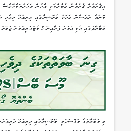
އިޤްރައުލް ޤުރްއާން މުބާރާތަކީ އެހެން އަހަރުތަކެކޭވެސް 
ކޮންމެ ރަމަޟާން މަހަކު މެލޭޝިޔާގައި ދިރިއުޅޭ ދިވެހި ދަރ
މުބާރާތުގައި އެކި އުމުރު ފުރާއިން 5 ކެޓަގަރީއަކުން ޖުމްލަ 42 ކުދީން ބައިވެރިވެފައިވެ އެވެ.
މި މުބާރާތުގެ މަޤްސަދަކީ، މޭލޭޝިޔާގައި ދިރިއުޅޭ ދަރިވަރުން