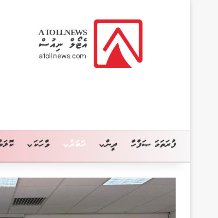
ފުރަތަމަ ޞަފްހާ
ދީން
ޚަބަރު
ވާހަކަ
ކޮލަމް