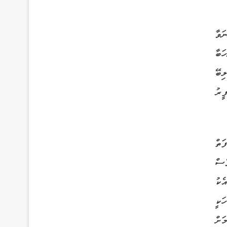
ަވާ
ަބާ
ިބޭ
ީރު
ަތް
ެސް
ެކު
ަކީ
ަށް