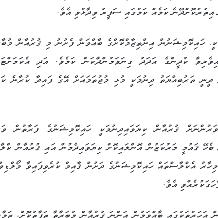
އިތުރުކޮށްދޭނެ ކަމެއް ކަމުގައި ސަފީރު ވިދާޅުވި އެވެ.
ަކީ، ހައިކޮމިޝަނުން އިންތިޒާމްކޮށްގެ ބާއްވަން ފެށުނު މި ޤުރުއާން މުބާރ
އިވެރިވާ ކުދީންގެ އަދަދު ގިނަވަމުންދާކަން ކަމެވެ. އަދި އެކަމަށްޓަކ
ީނީ ތަރުބިއްޔަތު ދިނުމަކީ މުޅި މުޖުތަމައަށް އޭގެ ފައިދާ ކުރާނެ ކަމ
ަރުންނަށް ޤުރުއާން ކިޔަވައިދިނުމަކީ ހައިކޮމިޝަނުގެ ފަރާތުން ވަރ
 ބެހޭ ޤައުމީ މަރުކަޒުން އޮންލައިކޮށް ކިޔަވައިދެމުން އައި ޤުރުއާން ކްލާހ
 މިހާރު އެކްލާސްތައް ހައިކޮމިޝަނުގެ ދަށުން ޤާއިމް ކުރެވިފައިވާ މޯލްޑިވ
ހަގަކުރެއްވި އެވެ.
ން އަހަރުތަކުގައި ބާއްވަމުން އަންނަ ޤުރުއާން މުބަރާތާ ތަފާތުކޮށް، ޒަމާނ