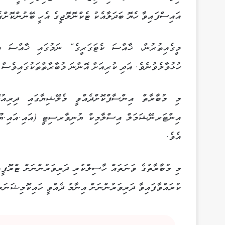
އައިސްފައިވާ ހެޔޮ ބަދަލާއެކު ޓެކްނޮލޮޖީގެ އެހީ ބޭނުންކޮށްގ
މީގެއިތުރުން، ޚާއްސަ ކެޓަގަރީގެ“ ނަމުގައި ޚާއްސަ އެހ
ހުޅުވާލެވުނެވެ. އަދި ކުރިއަށް އޮންނަ މުބާރާތްތަކުގައިވެސް 
އިންޓަރނޭޝަމަލް އިސްލާމިކް ޔުނިވާރސިޓީ (އައި.އައި.ޔޫ.އ
އެވެ.
މި މުބާރާތުގެ ވަނަތައް ހާސިލްކުރި ދަރިވަރުންނަށް ޓްރޮފީ،
ކުރައްވާފައިވާ ދަރިވަރުންނަށް އިނާމު ދެއްވީ ހައިކޮމިޝަނަ