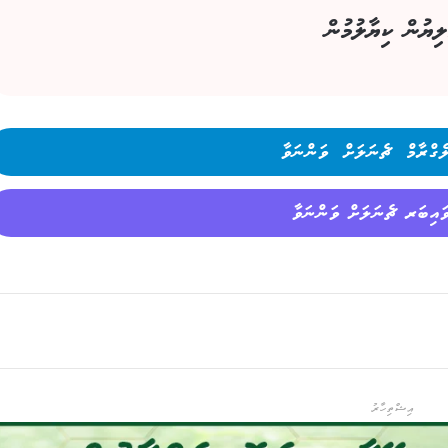
ލިޔުން ކިޔާލުމުން
ެގްރާމް ޗެނަލަށް ވަންނަވާ
ައިބަރ ޗެނަލަށް ވަންނަވާ
އިޝްތިހާރު