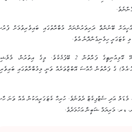
ެންނެވެ.
ީއަށް ބޭނުންވާ ދަރިވަރުންނަށް މުބާރާތުގައި ބައިވެރިވުމަށް ފުރުސ
މި ކެޓަގަރީ ހިމެނިގެންދާނެ އެވެ.
މި މުބާރާތް އިންސާފްކޮށްދެއްވީ މެލޭޝިޔާގައި ދިރިއުޅޭ ކޮމިއުނިޓީގެ ފަރާތުން 2 ބޭފުޅެކެވެ. މީގެ އިތުރުން، މ
ެމް) ގެ ފަރާތުން ޚާއްސަ އޮބްޒާވަރެއް ވަނީ މިމުބާރާތުގައި ބައިވެރިވ
 މެޑަލް އަދި ސެޓްފިކެޓް ދެވުނެވެ. ހުރިހާ ކެޓަގަރީއަކުން އެއް ވަނަ ހާސ
ރ، ޑރ. މަރިޔަމް ޝަބީނާ އަހުމަދެވެ.