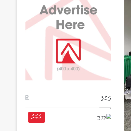
ފަހުގެ
ޚަބަރު