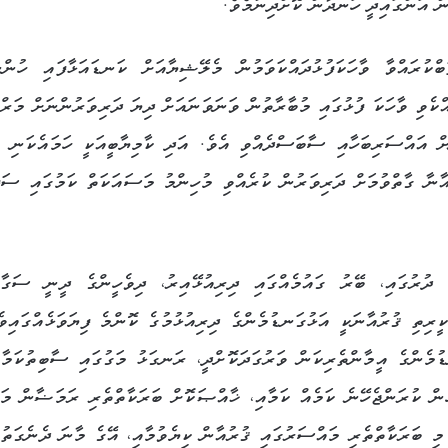
ަން އަންގައިދީ ހަނދާން ކޮށްދިނުމެވެ.
ްކުރައްވާ ވާހަކަފުޅުދައްކަވަމުން މެލޭޝިޔާއަށް ކަނޑައަޅާފައި ހުންނ
ެވި ވާހަކަ ފުޅުގައި މުބާރާތުން ވަނަވަނައަށް ދިޔަ ދަރިވަރުންނަށް މަރްހ
ށް އައްސަރިބަހާއި ސާބަސްދެއްވި އެވެ. އަދި ކާމިޔާބީއަކީ ހަމައެކަނި ލ
ާނާ ގާތްވުމަށް ދަރިވަރުން ކުރެއްވި މުހިންމު މަސައަކަތް ކަމުގައި ސަފ
 ދުރުގައި، ބޭރު ގައުމެއްގައި ދިރިއުޅޭއިރު، ދިވެހީންގެ ދީނީ ސަގާފ
ކީރިތި ޤުރުއާނަކީ އަޅުގަނޑުމެންގެ ދިރިއުޅުމުގެ ކޮންމެ ފިޔަވަޅެއްގައިވ
ޑުމެންގެ އީމާންތެރިކަން ވަރުގަދަކޮށްދީ، ރަނގަޅު މަގުގައި ސާބިތުކަމާއ
ހެން ކުރަންޖެހޭނެ ކަމެއް ކަމާއި، ޚާއްޞަކޮށް ބަރަކާތްތެރި ރަމަޟާން މަހ
ި ބަރަކާތްތެރި މައްސަރުގައި ޤުރުއާން ކިޔެވުމާއި، އޭގެ މާނަ ދެނެގަތުމ