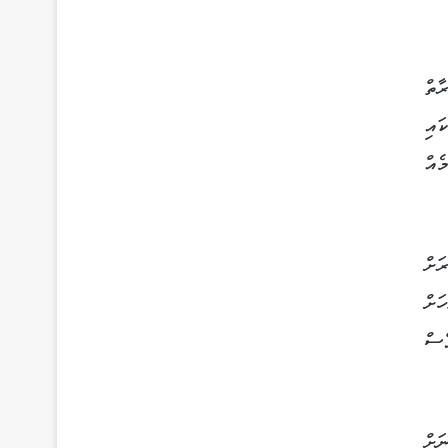
ާތް
ައި
ެއް
ަށް
ަށް
ްސް
ަށް