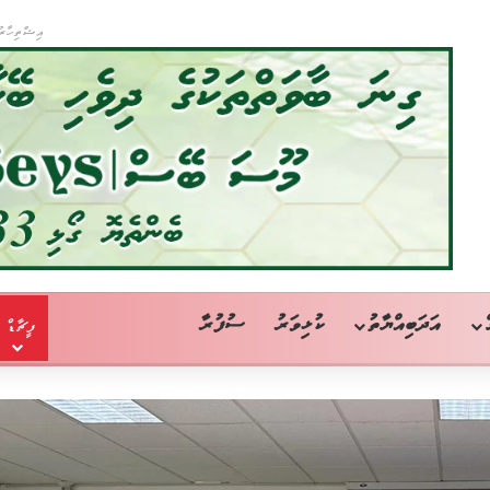
އިޝްތިހާރު
އަދަބިއްޔާތު
ކުޅިވަރު
ސުފުރާ
ފީޗާޑް