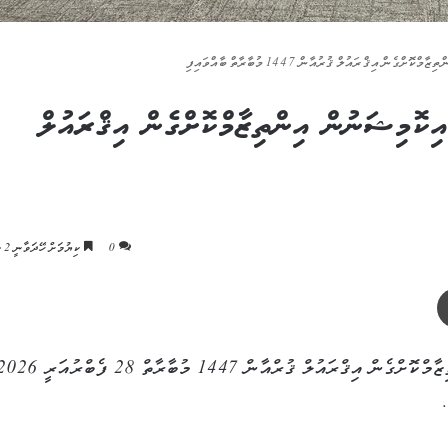
އިޤްރައުލް ޤުރުއާން 1447 މުބާރާތް ބާއްވައިފި
ިކޮމިޝަނުން އިންތިޒާމްކޮށްގެން އިޤްރައުލް
0
ކިޔުމަށް ހޭދަވާނީ 2 މިނެޓު
ޕްރިންޓް
.