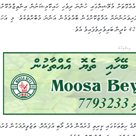
އެއްގޮތަށް މެލޭޝިޔާގައި ހުންނަ ދިވެހި ހައިކޮމިޝަނުން އިންތިޒާމްކޮށްގ
ިވަރުންނަށް އަމާޒުކޮށްގެން ބާއްވަމުން އަންނަ މުބާރާތެކެވެ. މި އަހަރ
އިޝްތިހާރު
ގެ ހިތްތަކުގައި ކީރިތި ޤުރުއާނާ މެދު ލޯބި އުފައްދާ، ތަޖުވީދުމަގުން ޤުރުއ