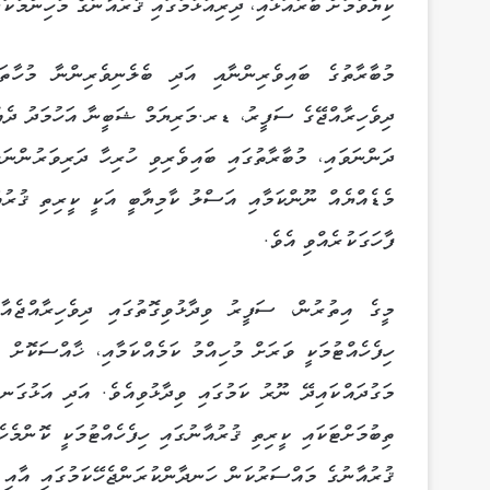
ކިޔެވުމަށް ބާރުއަޅައި، ދިރިއުޅުމުގައި ޤުރުއާނުގެ މުހިންމުކ
މުބާރާތުގެ ބައިވެރިންނާއި އަދި ބެލެނިވެރިންނާ މުހާތަބ
ދިވެހިރާއްޖޭގެ ސަފީރު، ޑރ.މަރިޔަމް ޝަބީނާ އަހުމަދު ދެއްކ
ދަންނަވައި، މުބާރާތުގައި ބައިވެރިވި ހުރިހާ ދަރިވަރުންނަ
މެޑެއްޔެއް ނޫންކަމާއި އަސްލު ކާމިޔާބީ އަކީ ކީރިތި ޤުރުއ
ފާހަގަކުރެއްވި އެވެ.
މީގެ އިތުރުން، ސަފީރު ވިދާޅުވިގޮތުގައި ދިވެހިރާއްޖެއާ
ހިފެހެއްޓުމަކީ ވަރަށް މުހިއްމު ކަމެއްކަމާއި، ޚާއްސަކޮށް 
މަގުދައްކައިދޭ ނޫރު ކަމުގައި ވިދާޅުވިއެވެ. އަދި އަޅުގަނ
ތިބުމަށްޓަކައި ކީރިތި ޤުރުއާނުގައި ހިފެހެއްޓުމަކީ ކޮންމެ
ޤުރުއާނުގެ މައްސަރުކަން ހަނދާންކުރަންޖެހޭކަމުގައި އާއި މ