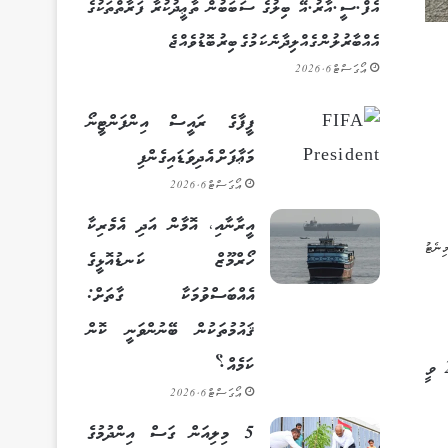
އެފް.ސީ.އާރު.އޭ ބިލުގެ ސަބަބުން ތާޢީދުކުރާ ފަރާތްތަކުގެ
އެއްބާރުލުން ގެއްލިދާނެ ކަމުގެ ބިރު ބޮޑުވެއްޖެ
އޯގަސްޓް 6, 2026
ފީފާގެ ރައީސް އިންފަންޓީނޯ
މަޢާފަށް އެދިވަޑައިގެންފި
އޯގަސްޓް 6, 2026
އީރާނާއި، އޮމާން އަދި އެމެރިކާ
ހޯރްމޫޒް ކަނޑުއޮޅީގެ
އެއްބަސްވުމަކާ ގާތަށް:
ޤައުމުތަކުން ބޭނުންވަނީ ކޮން
ކަމެއް؟
މެލޭޝިޔާގައި ހުންނަ ދިވެހިރާއްޖޭގެ ހައިކޮމިޝަނުން އިންތިޒާމްކޮށްގެން އިޤްރައުލް ޤުރްއާން 1447 މުބާރާތް 28 ފެބްރުއަރީ 2026 ވީ
އޯގަސްޓް 6, 2026
5 މިލިއަން ގަސް އިންދުމުގެ