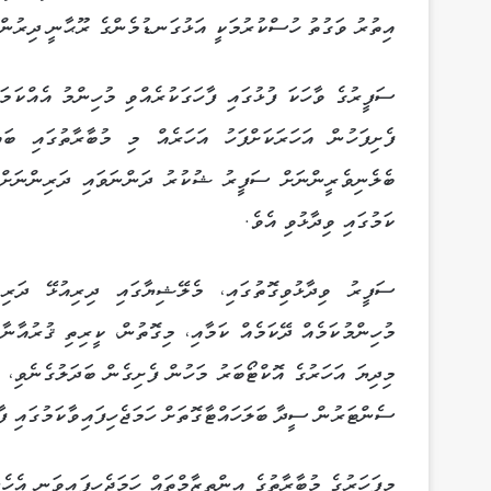
އިތުރު ވަގުތު ހުސްކުރުމަކީ އަޅުގަނޑުމެންގެ ރޫޙާނީ ދިރުން 
ސަފީރުގެ ވާހަކަ ފުޅުގައި ފާހަގަކުރެއްވި މުހިންމު އެއްކަމ
ފެށިފަހުން އަހަރަކަށްފަހު އަހަރެއް މި މުބާރާތުގައި ބަ
ބެލެނިވެރީންނަށް ސަފީރު ޝުކުރު ދަންނަވައި ދަރިންނަށް ދ
ކަމުގައި ވިދާޅުވި އެވެ.
ސަފީރު ވިދާޅުވިގޮތުގައި، މެލޭޝިޔާގައި ދިރިއުޅޭ ދަރިވ
މުހިންމުކަމެއް ދޭކަމެއް ކަމާއި، މިގޮތުން، ކީރިތި ޤުރުއާނާ
މިދިޔަ އަހަރުގެ އޮކްޓޯބަރު މަހުން ފެށިގެން ބަދަލުގެނެވި،
ސެންޓަރުން ސީދާ ބަލަހައްޓާގޮތަށް ހަމަޖެހިފައިވާކަމުގައި ފާ
މިފަހަރުގެ މުބާރާތުގެ އިންތިޒާމްތައް ހަމަޖެހިފައިވަނީ އެހެ