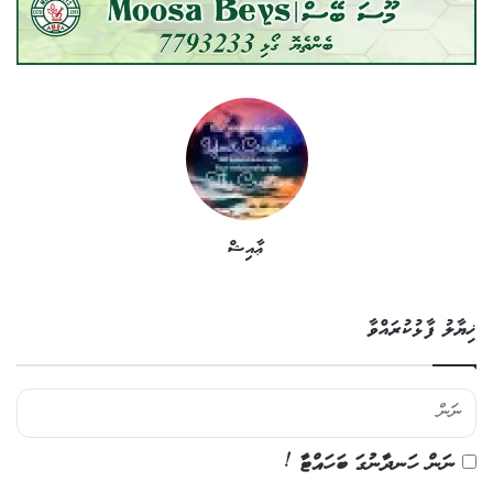
ޢާއިޝް
ޚިޔާލު ފާޅުކުރައްވާ
ނަން ހަނދާނުގަ ބަހައްޓާ !