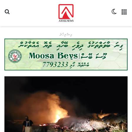
މެނޫ
Switch skin
ހޯދ
އިޝްތިހާރު