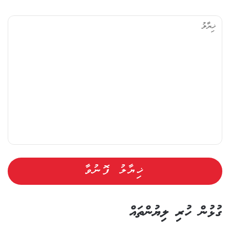
ޚި
ޔާ
ލު
ގުޅުން ހުރި ލިޔުންތައް