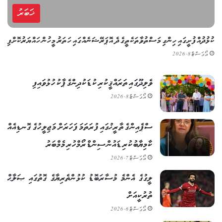
ޚަބަރު
ކުޅުދުއްފުށީގައި ހިންގި މަސްތުވާތަކެތީގެ ދެ އޮޕަރޭޝަނެއްގައި ހަތަރު މީހުން ހައްޔަރުކޮށްފި
އޯގަސްޓް 8, 2026
ވެލިދޫގައި ތަރައްޤީކުރި ކުޑަކުދިންގެ ޕާކު ހުޅުވައިފި
އޯގަސްޓް 8, 2026
ސްޕެއިންގެ ތާރީޚުގައި ފުރަތަމަ ފަހަރަށް މަޖިލީހުގެ ގޮނޑިއެއް
ކާމިޔާބުކުރި ޑައުން ސިންޑްރޯމްހުރި މެމްބަރު
އޯގަސްޓް 7, 2026
ލީގުގެ އެންމެ މުސާރަބޮޑު ކުޅުންތެރިޔާގެ ގޮތުގައި ޞަލާޙް
ތުރުކީއަށް
އޯގަސްޓް 6, 2026