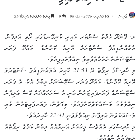
ޢާއިޝް
ފެބްރުއަރީ 5, 2026 - 08:25
0
މިނެޓަކަށްވުރެ ކުޑައިރުކޮޅެއް
ލ. ފޮނަދޫ ހެލްތު ސެންޓަރ ކައިރީ ކުނިގޮނޑުގައި ރޯވި އަލިފާން،
އެމްއެންޑީއެފް ސެންޓްރަލް އޭރިއާ ކޮމާންޑް، ކައްދޫ ފަޔަރ
ސްޓޭޝަނުން ހަރަކާތްތެރިވެ ނިއްވާލައިފިއެވެ.
މި ހާދިސާގެ ރިޕޯޓް ރޭ 21:53 ހާއިރު އެމްއެންޑީއެފް ސެންޓްރަލް
އޭރިއާ ކޮމާންޑް، ކައްދޫ ފަޔަރ ސްޓޭޝަނަށް ލިބުމާ އެކު، އެ ފަޔަރ
ސްޓޭޝަނުގެ ފަޔަރފައިޓަރުން ވަނީ އެ ސަރަހައްދަށް ގޮސް އަލިފާން
ނިއްވުމުގެ މަސައްކަތްކޮށްފައެވެ. މިގޮތުން، ފަޔަރފައިޓަރުން ކުރި
މަސައްކަތުން އަލިފާން ނިއްވާލެވުނީ 23:41 ހާއިރުއެވެ.
މި ހާދިސާގައި އެއްވެސް މީހަކަށް އަނިޔާއެއް ލިބުނު ކަމުގެ ރިޕޯޓެއް
ލިބިފައެއް ނުވެއެވެ.