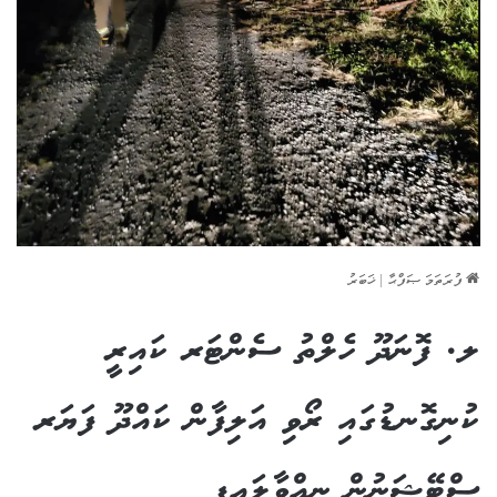
ފުރަތަމަ ޞަފްޙާ
|
ޚަބަރު
ލ. ފޮނަދޫ ހެލްތު ސެންޓަރ ކައިރީ
ކުނިގޮނޑުގައި ރޯވި އަލިފާން ކައްދޫ ފަޔަރ
ސްޓޭޝަނުން ނިއްވާލައިފި