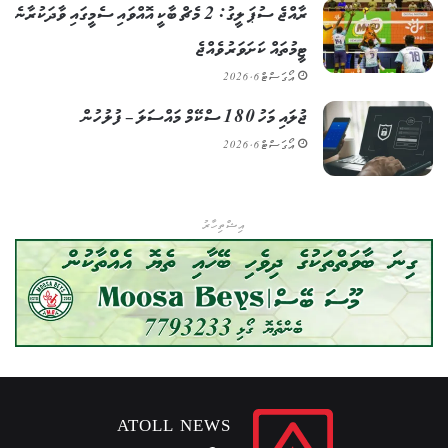
ރާއްޖެ ސުޕަ ލީގު: 2 މެޗް ބާކީ އޮއްވައި ސެމީގައި ވާދަކުރާނެ
ޓީމުތައް ކަށަވަރު ވެއްޖެ
އޯގަސްޓް 6, 2026
ޖުލައި މަހު 180 ސްކޭމް މައްސަލަ – ފުލުހުން
އޯގަސްޓް 6, 2026
އިޝްތިހާރު
ATOLL NEWS