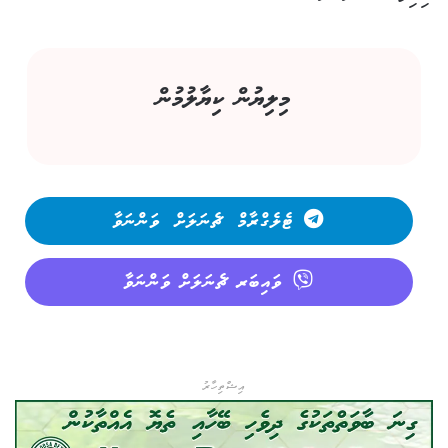
މިލިޔުން ކިޔާލުމުން
ޓެލެގްރާމް ޗެނަލަށް ވަންނަވާ
ވައިބަރ ޗެނަލަށް ވަންނަވާ
އިޝްތިހާރު