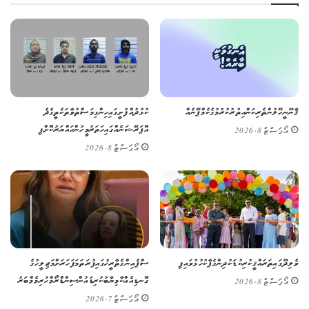
ޤާނޫނީ ހޭލުންތެރިކަން އިތުރުކުރުމުގެ ކެމްޕޭނެއް
ކުޅުދުއްފުށީގައި ހިންގި މަސްތުވާތަކެތީގެ ދެ
އޮޕަރޭޝަނެއްގައި ހަތަރު މީހުން ހައްޔަރުކޮށްފި
އޯގަސްޓް 8, 2026
އޯގަސްޓް 8, 2026
ވެލިދޫގައި ތަރައްޤީކުރި ކުޑަކުދިންގެ ޕާކު ހުޅުވައިފި
ސްޕެއިންގެ ތާރީޚުގައި ފުރަތަމަ ފަހަރަށް މަޖިލީހުގެ
ގޮނޑިއެއް ކާމިޔާބުކުރި ޑައުން ސިންޑްރޯމްހުރި މެމްބަރު
އޯގަސްޓް 8, 2026
އޯގަސްޓް 7, 2026