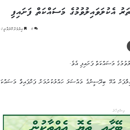
ަރު އެކުލަވައިލުވުމުގެ މަސައްކަތް ފަށައިފި
0
ކިިޔުމަށް ހޭދަވާނީ 1 މިނެޓު
ޕްރިންޓް
ވުމުގެ މަސައްކަތް ފަށައިފި އެވެ.
ާފަށް އުޅޭ ބިދޭސީންގެ މައްސަލަ ހައްލުކުރުމަށް ފަށާފައިވާ މަސައްކަތ
އިޝްތިހާރު