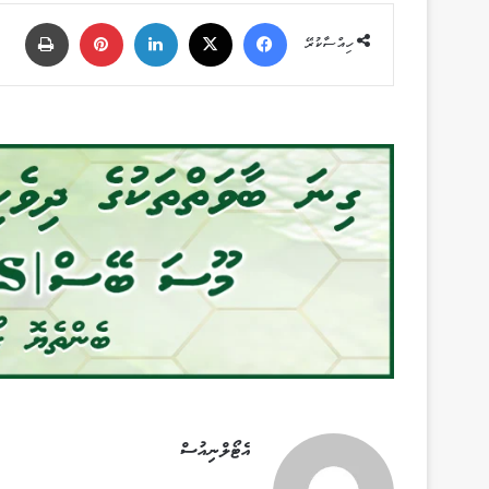
Facebook
X
LinkedIn
Pinterest
ޕްރިންޓް
ހިއްސާކުރޭ
އެޓޯލްނިއުސް