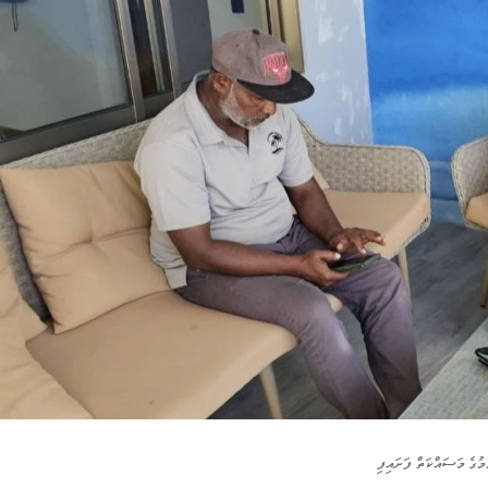
މުގެ މަސައްކަތް ފަށައިފި