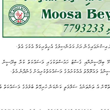
 އިސްނަގައިގެން ރަށު ކައުންސިލުގެ އެހީތެރިކަމާ އެކުގަ އެވެ.
ުޅޭ ބިދޭސީންނާއި ގެސްޓު ހައުސްތަކުގައި މަސައްކަތް ކުރާ ބިދޭސީން އ
ންގެ މައުލޫމާތު އެއްކުރުމުގެ މަސައްކަތްކުރިއަށް ގެންދާނެ އެވެ.
ތްކޮށް އެ ތަންތަނުގެ ސަލާމަތީ ކަންކަން ހުރިގޮތް ބެލުމުގެ މަސައްކަތް ވ