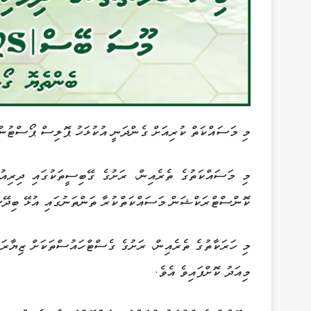
މި މަސައްކަތް ކުރިއަށް ގެންދަނީ އުކުޅަހު ޕޮލިސް ޕޯސްޓުން
މި މަސައްކަތުގެ ތެރެއިން، ރަށުގެ ގޭބިސީތަކުގައި ދިރިއ
ކޮންސްޓްރަކްޝަން މަސައްކަތްކުރާ ތަންތަނުގައި އުޅޭ ބިދޭސީ
މި ހަރަކާތުގެ ތެރެއިން، ރަށުގެ ގެސްޓްހައުސްތަކަށް ޒިޔާރަ
މިއަދު ކޮށްފައިވެ އެވެ.