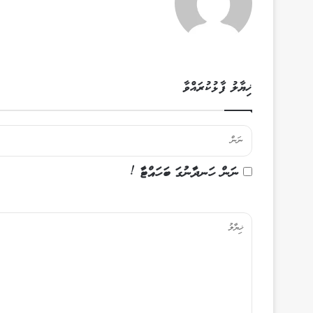
ޚިޔާލު ފާޅުކުރައްވާ
ނަން ހަނދާނުގަ ބަހައްޓާ !
ޚި
ޔާ
ލު