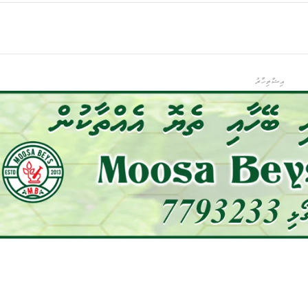
އިޝްތިހާރު