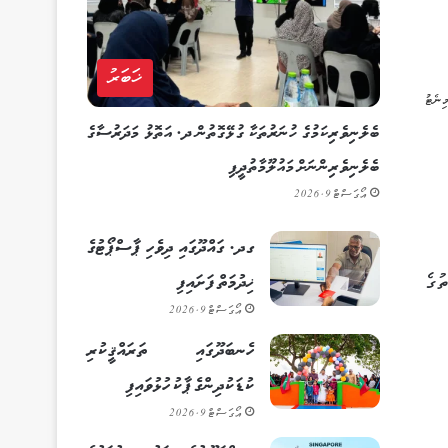
ޚަބަރު
ބެލެނިވެރިކަމުގެ ހުނަރުތަކާ ގުޅޭގޮތުން ދ. އަތޮޅު މަދަރުސާގެ
ބެލެނިވެރިންނަށް މައުލޫމާތުދީފި
އޯގަސްޓް 9, 2026
ގދ. ގައްދޫގައި ދިވެހި ޕާސްޕޯޓުގެ
ުގެ
ޚިދުމަތް ފަށައިފި
އޯގަސްޓް 9, 2026
ހެނބަދޫގައި ތަރައްޤީކުރި
ކުޑަކުދިންގެ ޕާކު ހުޅުވައިފި
އޯގަސްޓް 9, 2026