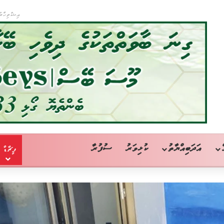
އިޝްތިހާރު
އަދަބިއްޔާތު
ކުޅިވަރު
ސުފުރާ
ފީޗާޑް