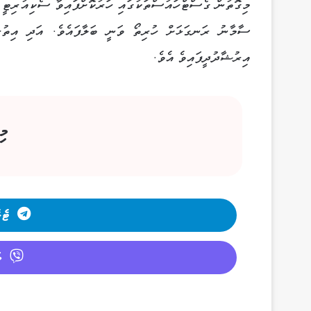
މިގޮތުން ގެސްޓްހައުސްތަކުގައި ހަރުކޮށްފައިވާ ސެކިއުރިޓީ 
ސާމާނު ރަނގަޅަށް ހުރިތޯ ވަނީ ބަލާފައެވެ. އަދި އިތުރަ
އިރުޝާދުދީފައިވެ އެވެ.
މި
ޓެލ
ވ