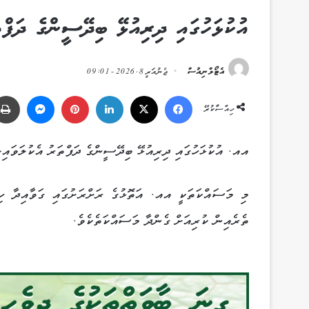
އުކުޅަހުގައި ދިރިއުޅޭ ބިދޭސީންގެ ދަފްތ
އެޓޯލްނިއުސް
ޖެނުއަރީ 8, 2026 - 09:01
Messenger
Pinterest
LinkedIn
X
Facebook
ހިއްސާކުރޭ
އއ. އުކުޅަހުގައި ދިރިއުޅޭ ބިދޭސީންގެ ދަފްތަރު އެކުލަވައިލު
މި މަސައްކަތަކީ އއ. އަތޮޅުގެ ރަށްރަށުގައި ގަވާއިދާ ހިލ
ތެރެއިން ކުރިއަށް ގެންދާ މަސައްކަތެކެވެ.