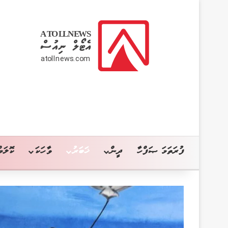
ފުރަތަމަ ޞަފްހާ
ދީން
ޚަބަރު
ވާހަކަ
ކޮލަމް