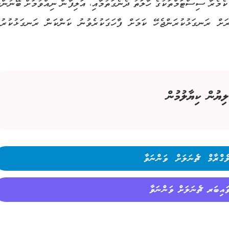
ކެމެރާ ސިސްޓަމްތަކުގެ ހާލަތު ދެނެގަތުމާއި، އަލިފާން ނިއްވުމަށް ބޭނުންކ
ށް ރަނގަޅުކުރަންޖެހޭ ކަމަށް ފާހަގަކުރެވުނު ކަންކަން ރަނގަޅުކުރުމ
ލިޔުން ކިޔާލުމުން
ެގްރާމް ޗެނަލަށް ވަންނަވާ
ައިބަރ ޗެނަލަށް ވަންނަވާ