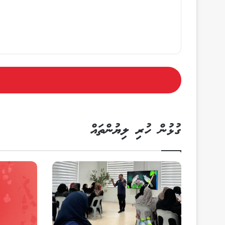
ގުޅުން ހުރި ލިޔުންތައް