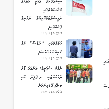
ސިންގަޕޫރުގެ ޤައުމީ ދުވަހުގެ
މުނާސަބަތުގައި
ރައީސުލްޖުމްހޫރިއްޔާ ތަހުނިޔާ
ފޮނުއްވައިފި
އޯގަސްޓް 9, 2026
ހުޅުމާލޭގައި “ރޯޑްޝޯ” އެއް
ކުރިއަށް ގެންގޮސްފި
އޯގަސްޓް 9, 2026
ަދި
ރާއްޖެ ސުޕަލީގު: ވަރުގަދަ ފޯމު
ދަމަހައްޓައި، ވ.ފެލިދޫ އާއި
ބ.ގޮއިދޫ ފައިނަލަށް
ެސް
އޯގަސްޓް 9, 2026