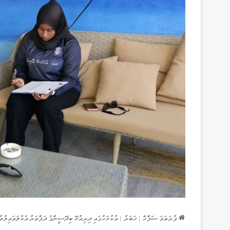
ފުރަތަމަ ޞަފްޙާ
|
ޚަބަރު
|
އުކުޅަހުގައި ދިރިއުޅޭ ބިދޭސީންގެ ދަފްތަރު އެކުލަވައިލުވު