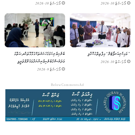
އޯގަސްޓް 10, 2026
އޯގަސްޓް 10, 2026
”މައި ކެރިއަރ ޕޯޓަލް“ އިފްތިތާޙުކޮށްފި
ބެލެނިވެރިކަމުގެ ހުނަރުތަކާ ގުޅޭގޮތުން ދ. އަތޮޅު
މަދަރުސާގެ ބެލެނިވެރިންނަށް މައުލޫމާތުދީފި
އޯގަސްޓް 10, 2026
އޯގަސްޓް 9, 2026
Below Comments Ad