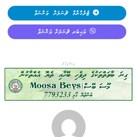
ޓެލެގްރާމް ޗެނަލަށް ވަންނަވާ
ވައިބަރ ޗެނަލަށް ވަންނަވާ
އިޝްތިހާރު