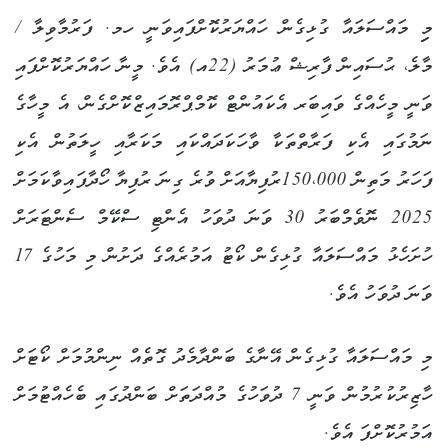
މިި މައްސަލައާ ގުޅިގެން ހައްޔަރުކޮށްފައިވަނީ ހމ. ފަރުމާވިލާ /
މާލެ، ޙުސައިން ފާރިޝް ޢުމަރު (22އ) އެވެ. މީނާ ހައްޔަރުކޮށްފައި
ވަނީ މީހެއްގެ ވައިބަރ އެކައުންޓް ކޮމްޕްރޮމައިޒްކޮށްގެން، އެ މީހާގެ
ނަމުގައި އެކި ފަރާތްތަކާ ވާހަކަދައްކައި މަކަރާއި ހީލަތުން އެކި
ފަހަރު މަތިން 150،000ރުފިޔާއަށް ވުރެ ގިނަ ރުފިޔާ ހޯދާފައިވާކަމަށް
2025 ނޮވެމްބަރު 30 ވަނަ ދުވަހު އެންޓި ސްކޭމް ސެންޓަރަށް
ހުށަހެޅު މައްސަލައާ ގުޅިގެން ކޯޓު އަމުރެއްގެ ދަށުން މި މަހުގެ 17
ވަނަ ދުވަހު އެވެ.
މި މައްސަލައާ ގުޅިގެން އޭނާގެ ބަންދާމެދު ގޮތެއް ނިންމުމަށް ކޯޓަށް
ހާޒިރުކުރުމުން ވަނީ 7 ދުވަހުގެ މުއްދަތަށް ބަންދުގައި ބެހެއްޓުމަށް
އަމުރުކޮށްފަ އެވެ.