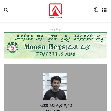
މެނޫ
Switch skin
ހޯދ
އިޝްތިހާރު