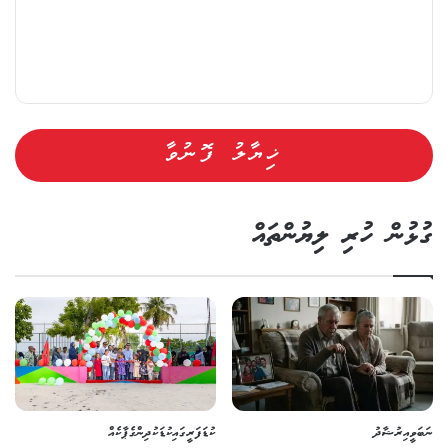
ގުޅުން ހުރި ލިޔުންތައް
ނަބަވީ އިރުޝާދު
ކުޑަފަރީގައި ކުޑަކުދިންގެ ޕާކެއް