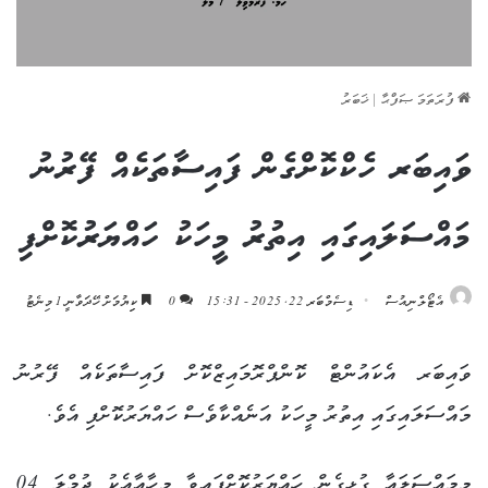
ފުރަތަމަ ޞަފްޙާ
|
ޚަބަރު
ވައިބަރ ހެކްކޮށްގެން ފައިސާތަކެއް ފޭރުނު
މައްސަލައިގައި އިތުރު މީހަކު ހައްޔަރުކޮށްފި
އެޓޯލްނިއުސް
ޑިސެމްބަރ 22, 2025 - 15:31
0
ކިިޔުމަށް ހޭދަވާނީ 1 މިނެޓު
ވައިބަރ އެކައުންޓް ކޮންޕްރޮމައިޒްކޮށް ފައިސާތަކެއް ފޭރުނު
މައްސަލައިގައި އިތުރު މީހަކު އަނެއްކާވެސް ހައްޔަރުކޮށްފި އެވެ.
މިމައްސަލައާ ގުޅިގެން ހައްޔަރުކޮށްފައިވާ މިހާއާއެކު ޖުމްލަ 04