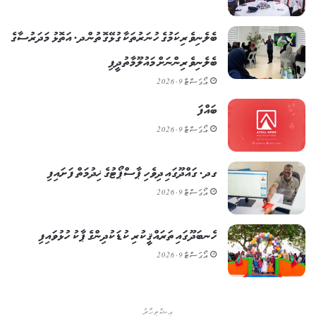
ބެލެނިވެރިކަމުގެ ހުނަރުތަކާ ގުޅޭގޮތުން ދ. އަތޮޅު މަދަރުސާގެ
ބެލެނިވެރިންނަށް މައުލޫމާތުދީފި
އޯގަސްޓް 9, 2026
ބައްފަ
އޯގަސްޓް 9, 2026
ގދ. ގައްދޫގައި ދިވެހި ޕާސްޕޯޓުގެ ޚިދުމަތް ފަށައިފި
އޯގަސްޓް 9, 2026
ހެނބަދޫގައި ތަރައްޤީކުރި ކުޑަކުދިންގެ ޕާކު ހުޅުވައިފި
އޯގަސްޓް 9, 2026
އިޝްތިހާރު