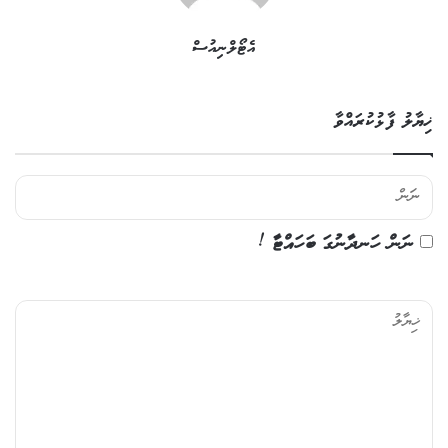
އެޓޯލްނިއުސް
ޚިޔާލު ފާޅުކުރައްވާ
ނަން ހަނދާނުގަ ބަހައްޓާ !
ޚި
ޔާ
ލު