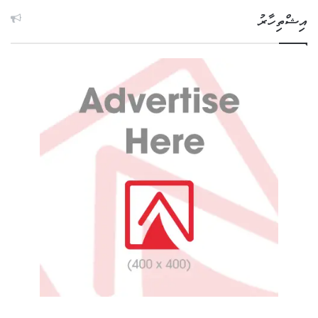
އިޝްތިހާރު