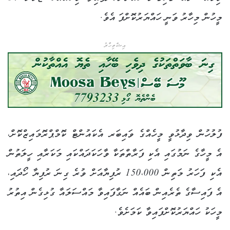
މީހުން މިހާރު ވަނީ ހައްޔަރުކޮށްފަ އެވެ.
އިޝްތިހާރު
ފުލުހުން ވިދާޅުވީ މީހެއްގެ ވައިބަރ އެކައުންޓް ކޮމްޕްރޮމައިޒްކޮށް،
އެ މީހާގެ ނަމުގައި އެކި ފަރާތްތަކާ ވާހަކަދައްކައި މަކަރާއި ހީލަތުން
އެކި ފަހަރު މަތިން 150،000 ރުފިޔާއަށް ވުރެ ގިނަ ރުފިޔާ ހޯދައި،
އެ ފައިސާގެ ތެރެއިން ބައެއް ނަގާފައިވާ މައްސަލައާ ގުޅިގެން އިތުރު
މީހަކު ހައްޔަރުކޮށްފައިވާ ކަމަށެވެ.