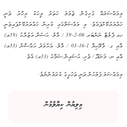
މިމައްސަލައާ ގުޅިގެން ޖުމުލަ ހަތަރު މީހަކު މިހާރު ވަނީ
ހައްޔަރުކޮށްފައެވެ. މި މައްސަލާގައި ކުރިން ހައްޔަރުކޮށްފައިވަނީ
ހމ.ފްލެޓް ނަންބަރ 06-2-39 / މާލެ، ޙަސަން އަޒުރާޙު (39އ)
އާއި ގ. މާލޭހިޔާ 1-16-03 / މާލެ، އަޙްމަދު ޙައްސާން (33އ)
އާއި ނ. މަނަދޫ / ވެށި، ޙުސައިން ސަމާޙު (33އ) އެވެ.
މިމައްސަލަ ފުލުހުން ދަނީ ތަހުގީގު ކުރަމުންނެވެ.
މިލިޔުން ކިޔާލުމުން