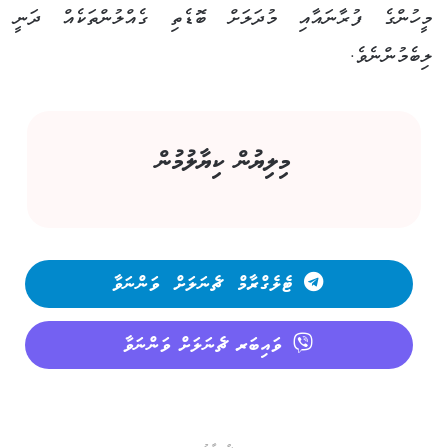
މީހުންގެ ފުރާނައާއި މުދަލަށް ބޮޑެތި ގެއްލުންތަކެއް ދަނީ
ލިބެމުންނެވެ.
މިލިޔުން ކިޔާލުމުން
ޓެލެގްރާމް ޗެނަލަށް ވަންނަވާ
ވައިބަރ ޗެނަލަށް ވަންނަވާ