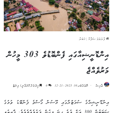
ފުރަތަމަ ޞަފްޙާ
|
ޚަބަރު
އިންޑޮނީޝިއާގައި ފެންބޮޑުވެ 303 މީހުން
މަރުވެއްޖެ
ޢާއިޝް
ނޮވެމްބަރ 30, 2025 - 12:21
0
ކިިޔުމަށް ހޭދަވާނީ 1 މިނެޓު
އިންޑޮނީޝިއާގެ ސުމަޓްރާގައި މޫސުން ގޯސްވެ ފެންބޮޑު ވުމުގެ
ސަބަބުން 300 އަށް ވުރެ ގިނަ މީހުން މަރުވެއްޖެއެވެ. ފާއިތުވި