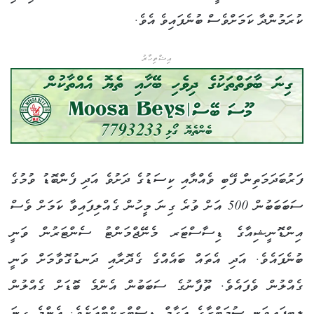
ކުރަމުންދާ ކަމަށްވެސް ބުނެފައިވެ އެވެ.
އިޝްތިހާރު
ފަރުބަދަމަތިން ފޭބި ވެއްޔާއި ކިސަޑުގެ ދަށުވެ އަދި ފެންބޮޑު ވުމުގެ
ސަބަބަބުން 500 އަށް ވުރެ ގިނަ މީހުން ގެއްލިފައިވާ ކަމަށް ވެސް
އިންޑޮނީޝިއާގެ ޑިސާސްޓަރ މެނޭޖްމަންޓު ސެންޓަރުން ވަނީ
ބުނެފައެވެ. އަދި އެތައް ބައެއްގެ ގެދޮރާއި ދަނޑުގޮވާމަށް ވަނީ
ގެއްލުން ވެފައެވެ. ތޫފާނުގެ ސަބަބުން އެންމެ ބޮޑަށް ގެއްލުން
ލިބިފައިވަނީ ސުމަޓްރާގެ އަގާމް ޑިސްޓްރިކްޓްއަށެވެ. އެންމެ ގިނަ