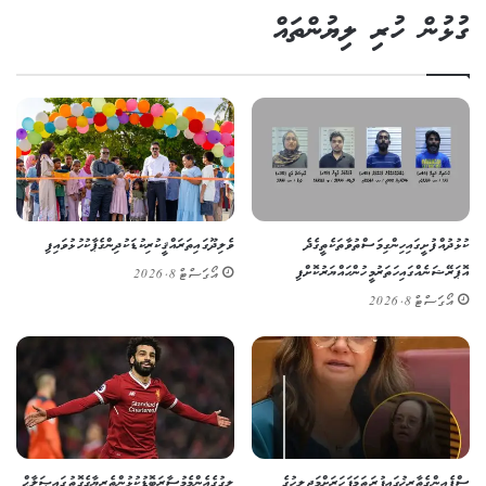
ގުޅުން ހުރި ލިޔުންތައް
ކުޅުދުއްފުށީގައި ހިންގި މަސްތުވާތަކެތީގެ ދެ
ވެލިދޫގައި ތަރައްޤީކުރި ކުޑަކުދިންގެ ޕާކު ހުޅުވައިފި
އޮޕަރޭޝަނެއްގައި ހަތަރު މީހުން ހައްޔަރުކޮށްފި
އޯގަސްޓް 8, 2026
އޯގަސްޓް 8, 2026
ސްޕެއިންގެ ތާރީޚުގައި ފުރަތަމަ ފަހަރަށް މަޖިލީހުގެ
ލީގުގެ އެންމެ މުސާރަބޮޑު ކުޅުންތެރިޔާގެ ގޮތުގައި ޞަލާޙް