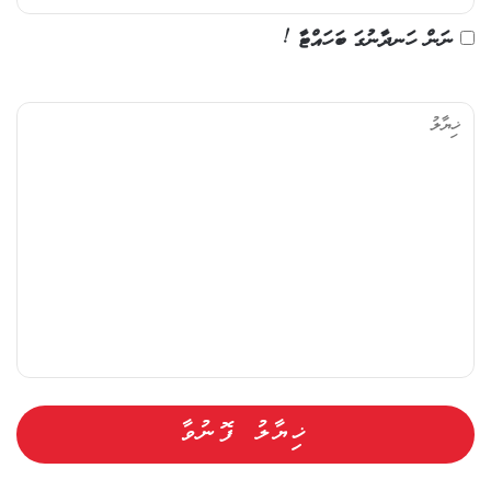
ނަން ހަނދާނުގަ ބަހައްޓާ !
ޚި
ޔާ
ލު