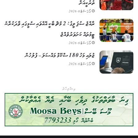
ތުރުކީއަށް
އޯގަސްޓް 6, 2026
ރާއްޖެ ސުޕަ ލީގު: 2 މެޗް ބާކީ އޮއްވައި ސެމީގައި ވާދަކުރާނެ
ޓީމުތައް ކަށަވަރު ވެއްޖެ
އޯގަސްޓް 6, 2026
ޖުލައި މަހު 180 ސްކޭމް މައްސަލަ – ފުލުހުން
އޯގަސްޓް 6, 2026
އިޝްތިހާރު