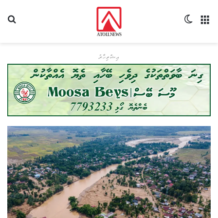
މެނޫ
Switch skin
ހޯދ
އިޝްތިހާރު