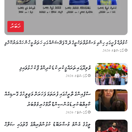
ޚަބަރު
ކުޅުދުއްފުށީގައި ހިންގި މަސްތުވާތަކެތީގެ ދެ އޮޕަރޭޝަނެއްގައި ހަތަރު މީހުން ހައްޔަރުކޮށްފި
އޯގަސްޓް 8, 2026
ވެލިދޫގައި ތަރައްޤީކުރި ކުޑަކުދިންގެ ޕާކު ހުޅުވައިފި
އޯގަސްޓް 8, 2026
ސްޕެއިންގެ ތާރީޚުގައި ފުރަތަމަ ފަހަރަށް މަޖިލީހުގެ ގޮނޑިއެއް
ކާމިޔާބުކުރި ޑައުން ސިންޑްރޯމްހުރި މެމްބަރު
އޯގަސްޓް 7, 2026
ލީގުގެ އެންމެ މުސާރަބޮޑު ކުޅުންތެރިޔާގެ ގޮތުގައި ޞަލާޙް