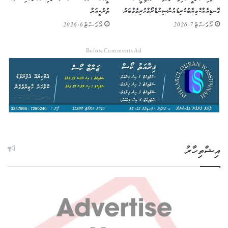
ގޮނޑިއެއް ކާމިޔާބުކުރި ޑައުން ސިންޑްރޯމްހުރި މެމްބަރު
ތުރުކީއަށް
އޯގަސްޓް 7, 2026
އޯގަސްޓް 6, 2026
Below Comments Ad
އިޝްތިހާރު