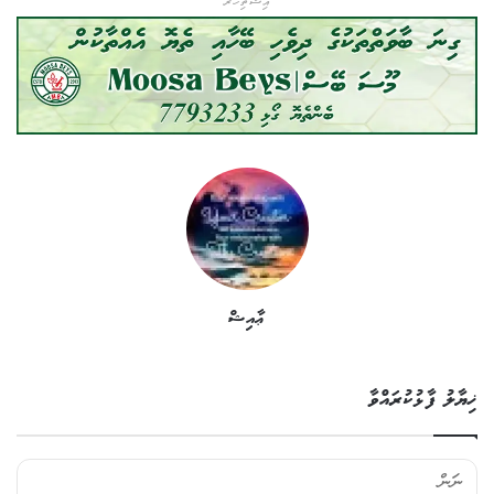
އިޝްތިހާރު
ޢާއިޝް
ޚިޔާލު ފާޅުކުރައްވާ