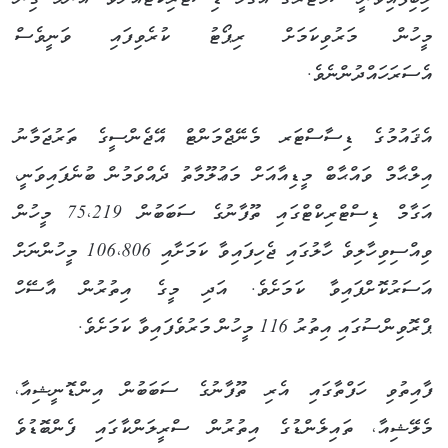
މީހުން މަރުވިކަމަށް ރިޕޯޓު ކުރެވިފައި ވަނީވެސް
އެސަރަހައްދުންނެވެ.
އެޤައުމުގެ ޑިސާސްޓަރ މެނޭޖްމަންޓް އޭޖެންސީގެ ތަރުޖަމާނު
އިލްޙާމް ވައްޙާބް މީޑިއާއަށް މަޢުލޫމާތު ދެއްވަމުން ބުނެފައިވަނީ،
އަގާމް ޑިސްޓްރިކްޓްގައި ތޫފާނުގެ ސަބަބުން 75،219 މީހުން
ވިއްސިވިހާލިވެ ހާލުގައި ޖެހިފައިވާ ކަމަށާއި 106،806 މީހުންނަށް
އަސަރުކޮށްފައިވާ ކަމަށެވެ. އަދި މީގެ އިތުރުން އާސޭހް
ޕްރޮވިންސުގައި އިތުރު 116 މީހުން މަރުވެފައިވާ ކަމަށެވެ.
ފާއިތުވި ހަފްތާގައި އެރި ތޫފާނުގެ ސަބަބުން އިންޑޮނީޝިއާ،
މެލޭޝިއާ، ތައިލެންޑުގެ އިތުރުން ސްރީލަންކާގައި ފެންބޮޑުވެ