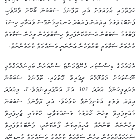
ހަފްތާގައި އެޤައުމަށް އެރި ތޫފާނުގެ ސަބަބުން ބޯކޮށް ވާރޭވެހި،
ފެންބޮޑުވުމުގެ އިތުރުން ފަރުބަދަ ކަނޑައިގެންގޮސް ވެއްޔާއި ކިސަޑު
ފޭބުމުގެ ސަބަބުން އަސަރުކޮށްފައިވާ ހިސާބުތަކުން މީހުން ސަލާމަތް
ކުރުމަށް ސަލާމަތީ ބާރުތަކުން އަންނަނީ މަސައްކަތް ކުރަމުންނެވެ.
އެޤައުމުގެ ޑިސާސްޓަރ މެނޭޖްމަންޓު ސެންތަރުން ބައިނަލްއަޤްވާމީ
ނޫސްތަކަށް މަޢުލޫމާތު ދީފައިވާ ގޮތުގައި، ތޫފާނުގެ ސަބަބުން
މަރުވިމީހުންގެ އަދަދު 303 އަށް އަރާފައިވިނަމަވެސް، މިއަދަދު
އިތުރު ވުމަކީ އެކަށީގެންވާ ކަމެކެވެ. އަދި ތޫފާނުގެ ސަބަބުން
ގެއްލިފައިވާ މީހުން ހޯދުމުގެ މަސައްކަތާއި، ހާލުގައި ޖެހިފައިވާ
މީހުންނަށް ބޭނުންވާ އެހީތެރިކަން ފޯރުކޮށްދީ، ފެންބޮޑުވެފައިވާ
ސަރަހައްދުތަކުން މީހުން ސަލާމަތް ކުރުމުގެ މަސައްކަތް ކެނޑިނޭޅި