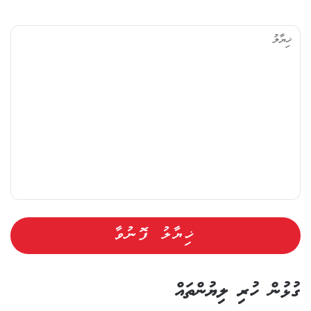
ޚި
ޔާ
ލު
ގުޅުން ހުރި ލިޔުންތައް