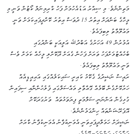
މަތިންނެވެ. މި ސިއްރު އަޑުއެހުމަށް ފަހު ކްރިމިނަލް ކޯޓުން ވަނީ މި
މީހާގެ ބަންދަށް އިތުރު 15 ދުވަސް އިތުރު ކޮށްދީފައިކަމަށް ވަނީ
މައުލޫމާތު ލިބިފައެވެ.
އުމުރުން 49 އަހަރުގެ އަބްދުﷲ އަލީއަކީ ބަންދުގައި
ބެހެއްޓުމަށްފަހު ވަރަށް ފަހުން ގެއަށް ދޫކޮށްލި މީހެއް ކަމަށް ވެސް
ވަނީ މައުލޫމާތު ލިބިފައެވެ.
ރައީސް ނަޝީދުގެ ގެކޮޅު ކައިރީ ސައިކަލެއްގައި އައިއީޑީއެއް
ހަރުކޮށްގެން ބޮމެއް ގޮއްވާލި މައްސަލާގައި ފުލުހުންނާއި ސިފައިން
ގުޅިގެން އަންނަނީ ސަލާމަތީ ފިޔަވަޅުތައް ވަރުގަދަކޮށް
އޮޕަރޭޝަންތައް ހިންގަމުންނެވެ.
ނަޝީދަށް ހަމަލާދީފައިވަނީ އެމަނިކުފާނު އެމަނިކުފާނު ކާރަށް