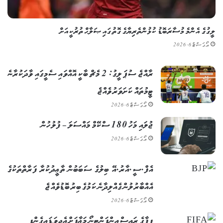
ލީގުގެ އެންމެ މުސާރަބޮޑު ކުޅުންތެރިޔާގެ ގޮތުގައި ޞަލާޙް ތުރުކީއަށް
އޯގަސްޓް 6, 2026
ރާއްޖެ ސުޕަ ލީގު: 2 މެޗް ބާކީ އޮއްވައި ސެމީގައި ވާދަކުރާނެ
ޓީމުތައް ކަށަވަރު ވެއްޖެ
އޯގަސްޓް 6, 2026
ޖުލައި މަހު 180 ސްކޭމް މައްސަލަ – ފުލުހުން
އޯގަސްޓް 6, 2026
އެފް.ސީ.އާރު.އޭ ބިލުގެ ސަބަބުން ތާޢީދުކުރާ ފަރާތްތަކުގެ
އެއްބާރުލުން ގެއްލިދާނެ ކަމުގެ ބިރު ބޮޑުވެއްޖެ
އޯގަސްޓް 6, 2026
ފީފާގެ ރައީސް އިންފަންޓީނޯ މަޢާފަށް އެދިވަޑައިގެންފި