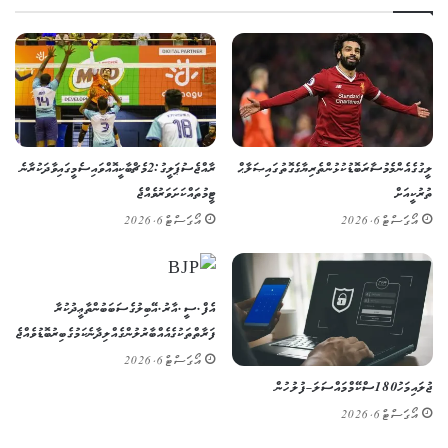
ލީގުގެ އެންމެ މުސާރަބޮޑު ކުޅުންތެރިޔާގެ ގޮތުގައި ޞަލާޙް
ރާއްޖެ ސުޕަ ލީގު: 2 މެޗް ބާކީ އޮއްވައި ސެމީގައި ވާދަކުރާނެ
ތުރުކީއަށް
ޓީމުތައް ކަށަވަރު ވެއްޖެ
އޯގަސްޓް 6, 2026
އޯގަސްޓް 6, 2026
އެފް.ސީ.އާރު.އޭ ބިލުގެ ސަބަބުން ތާޢީދުކުރާ
ފަރާތްތަކުގެ އެއްބާރުލުން ގެއްލިދާނެ ކަމުގެ ބިރު ބޮޑުވެއްޖެ
އޯގަސްޓް 6, 2026
ޖުލައި މަހު 180 ސްކޭމް މައްސަލަ – ފުލުހުން
އޯގަސްޓް 6, 2026