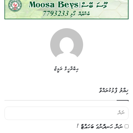
އިބްރާހީމް ރަމީޒު
ޚިޔާލު ފާޅުކުރައްވާ
ނަން ހަނދާނުގަ ބަހައްޓާ !