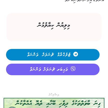
އަރާވަޑައިގަންނަވަނިކޮށެވެ.
މިލިޔުން ކިޔާލުމުން
ޓެލެގްރާމް ޗެނަލަށް ވަންނަވާ
ވައިބަރ ޗެނަލަށް ވަންނަވާ
އިޝްތިހާރު