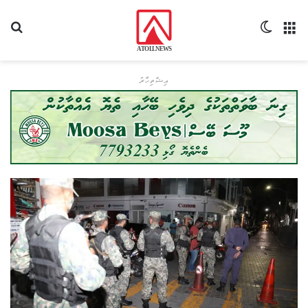
މެނޫ
Switch skin
ހޯދ
އިޝްތިހާރު