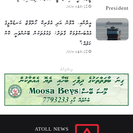
އޯގަސްޓް 6, 2026
އީރާނާއި، އޮމާން އަދި އެމެރިކާ ހޯރްމޫޒް ކަނޑުއޮޅީގެ
އެއްބަސްވުމަކާ ގާތަށް: ޤައުމުތަކުން ބޭނުންވަނީ ކޮން
ކަމެއް؟
އޯގަސްޓް 6, 2026
އިޝްތިހާރު
ATOLL NEWS