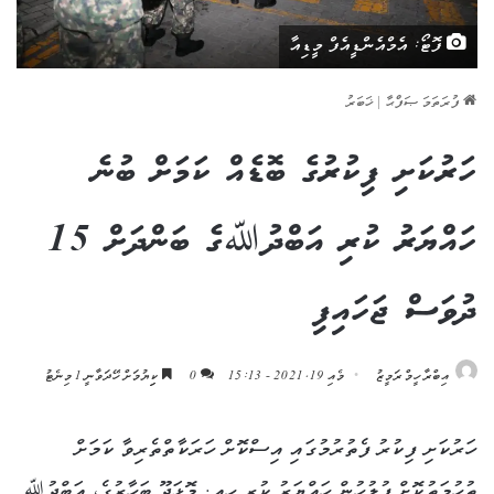
ފޮޓޯ: އެމްއެންޑީއެފް މީޑިއާ
ފުރަތަމަ ޞަފްޙާ
|
ޚަބަރު
ހަރުކަށި ފިކުރުގެ ބޮޑެއް ކަމަށް ބުނެ
ހައްޔަރު ކުރި އަބްދުﷲގެ ބަންދަށް 15
ދުވަސް ޖަހައިފި
އިބްރާހީމް ރަމީޒު
މެއި 19, 2021 - 15:13
0
ކިިޔުމަށް ހޭދަވާނީ 1 މިނެޓު
ހަރުކަށި ފިކުރު ފެތުރުމުގައި އިސްކޮށް ހަރަކާތްތެރިވާ ކަމަށް
ތުހުމަތުކޮށް ފުލުހުން ހައްޔަރު ކުރި ހއ. މޮޅަދޫ ބަހާރުގެ، އަބްދުﷲ