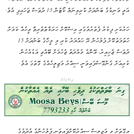
އަލީ މަނިކުގެ ބަންދަށް ކްރިމިނަލް ކޯޓުން 15 ދުވަސް ޖަހައިފި އެވެ.
ހަރުކަށި ފިކުރު ފެތުރުމުގަައި އިސްކޮށް ހަރަކާތްތެރިވާ މީހެއް ކަމަށް
ހުތުމަތުކޮށް ފުލުހުން ރޭ ހައްޔަރު ކުރި މި މީހާގެ ބަންދަށް 15
ދުވަސް ޖެހިއިރު، އޭނާގެ މުއްދަތު ޖެހުމަށް ބޭއްވި އަޑުއެހުން
ކުރިއަށް ގެންގޮސްފައިވަނީ ސިއްރު މަޖިލީހެއްގެ ގޮތުގަ އެވެ.
އިޝްތިހާރު
މިގޮތަށް މި މަޖިލިސް ސިއްރުކޮށްފައިވަނީ ފުލުހުންގެ އެދުމުގެ