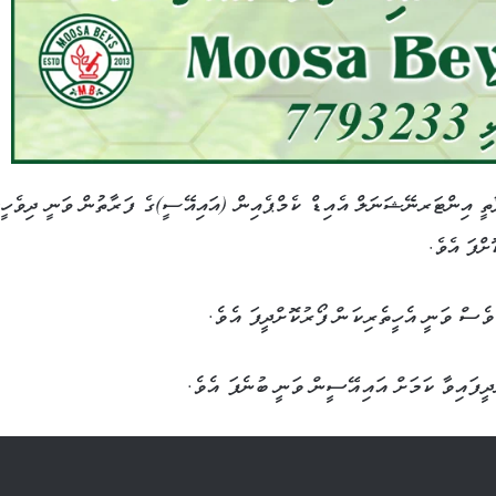
ތީ އިންޓަ
ރނޭޝަނަލް އެއިޑް ކެމްޕެ
އ
ިން (އައިއޭސީ)ގެ ފަރާތުން ވަނީ ދިވެހީނ