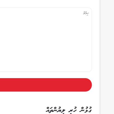
ޚި
ޔާ
ލު
ގުޅުން ހުރި ލިޔުންތައް