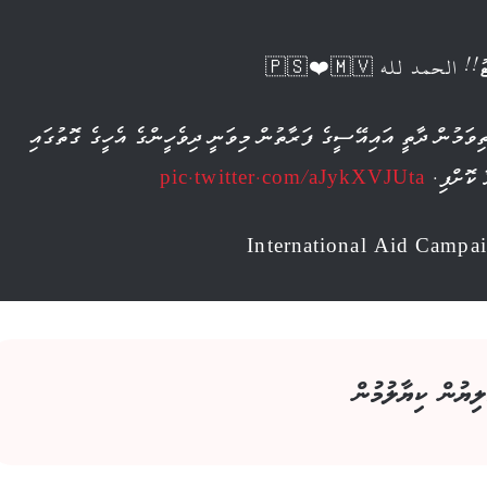
حمد لله 🇵🇸❤️🇲🇻
ިވަމުން ދާތީ އައިއޭސީގެ ފަރާތުން މިވަނީ ދިވެހީންގެ އެހީގެ ގޮތުގައި
pic.twitter.com/aJykXVJUta
ލިޔުން ކިޔާލުމުން