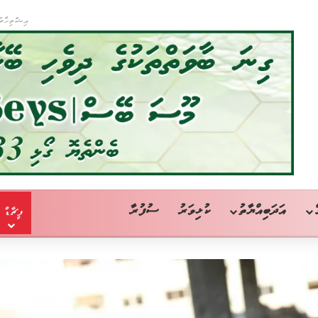
އިޝްތިހާރު
އަދަބިއްޔާތު
ކުޅިވަރު
ސުފުރާ
ފީޗާޑް