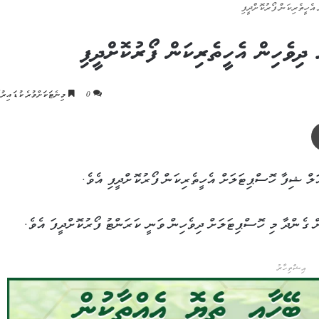
އެހީތެރިކަން ފޯރުކޮށްދީފި
ދިވެހިން އެހީތެރިކަން ފޯރުކޮށްދީފި
0
މިނެޓަކަށްވުރެ ކުޑައިރުކ
ޕްރިންޓް
ލް ޝިފާ ހޮސްޕިޓަލަށް އެހީތެރިކަން ފޯރުކޮށްދީފި އެވެ.
ް ގެންދާ މި ހޮސްޕިޓަލަށް ދިވެހިން ވަނީ ކަރަންޓު ފޯރުކޮށްދީފަ އެވެ.
އިޝްތިހާރު