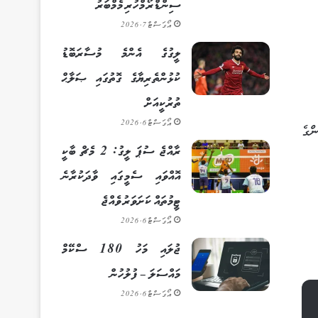
ސިންޑްރޯމްހުރި މެމްބަރު
އޯގަސްޓް 7, 2026
ލީގުގެ އެންމެ މުސާރަބޮޑު
ކުޅުންތެރިޔާގެ ގޮތުގައި ޞަލާޙް
ތުރުކީއަށް
އޯގަސްޓް 6, 2026
ްގެ
ރާއްޖެ ސުޕަ ލީގު: 2 މެޗް ބާކީ
އޮއްވައި ސެމީގައި ވާދަކުރާނެ
ޓީމުތައް ކަށަވަރު ވެއްޖެ
އޯގަސްޓް 6, 2026
ޖުލައި މަހު 180 ސްކޭމް
މައްސަލަ – ފުލުހުން
އޯގަސްޓް 6, 2026