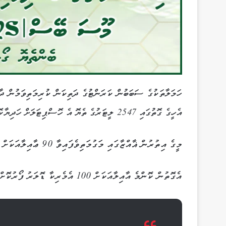
ހަމަލާތަކުގެ ސަބަބުން ކަރަންޓުގެ ދަތިކަން ކުރިމަތިވަމުން ދާ
އެހީގެ ގޮތުގައި 2547 ލީޓަރުގެ ތެޔޮ އެ ހޮސްޕިޓަލަށް ހަދިޔާކޮށްފަ އެވެ.
މީގެ އިތުރުން ޣާއްޒާގައި މަގުމަތިވެފައިވާ 90 ޢާއިލާއަކަށް ވެސް ވަނީ އެހީތެރިކަން ފޯރުކޮށްދީފަ އެވެ.
އެގޮތުން ކޮންމެ އާއިލާއަކަށް 100 އެމެރިކާ ޑޮލަރު ފޯރުކޮށްދީފައިވާ ކަމަށް އައިއޭސީން ވަނީ ބުނެފަ އެވެ.