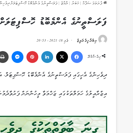
ފުރަތަމަ ޞަފްޙާ
|
ޚަބަރު
|
ރާއްޖެ
|
ފަލަސްތީނުގެ އެންމެބޮޑު ހޮސްޕިޓަލަށް ދިވެހިން 
ފަލަސްތީނުގެ އެންމެބޮޑު ހޮސްޕިޓަލަށް 
އިބްރާހީމް ރަމީޒު
މެއި 18, 2021 - 20:53
Messenger
Pinterest
LinkedIn
X
Facebook
ހިއްސާކުރޭ
ދިވެހިންގެ އެހީގައި ފަލަސްތީނުގެ އެންމެބޮޑު ހޮސްޕިޓަލް، އަ
އިޒްރާއީލުގެ ހަމަލާތަކުގައި ޒަޚްމަވާ މީހުންނަށް ފަރުވާދެމުނ