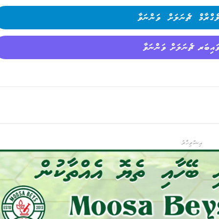
ެގްރާމް ޗެނަލަށް ވަންނަވާ
ައިބަރ ޗެނަލަށް ވަންނަވާ
އިޝްތިހާރު