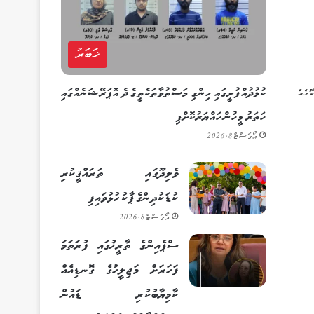
ޚަބަރު
ކުޅުދުއްފުށީގައި ހިންގި މަސްތުވާތަކެތީގެ ދެ އޮޕަރޭޝަނެއްގައި
ޮޅެއް
ހަތަރު މީހުން ހައްޔަރުކޮށްފި
އޯގަސްޓް 8, 2026
ވެލިދޫގައި ތަރައްޤީކުރި
ކުޑަކުދިންގެ ޕާކު ހުޅުވައިފި
އޯގަސްޓް 8, 2026
ސްޕެއިންގެ ތާރީޚުގައި ފުރަތަމަ
ފަހަރަށް މަޖިލީހުގެ ގޮނޑިއެއް
ކާމިޔާބުކުރި ޑައުން