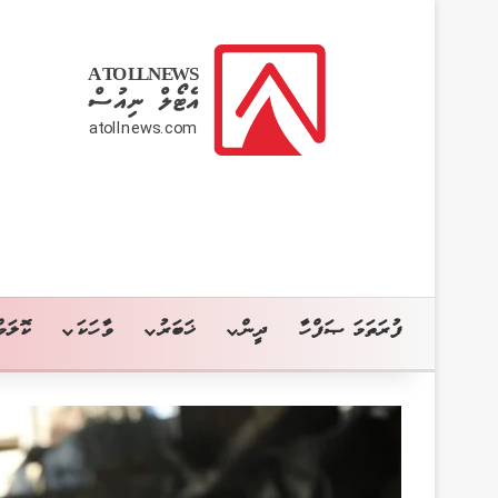
ފުރަތަމަ ޞަފްހާ
ދީން
ޚަބަރު
ވާހަކަ
ކޮލަމް