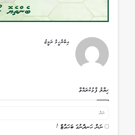
އިބްރާހީމް ރަމީޒު
ޚިޔާލު ފާޅުކުރައްވާ
ނަން ހަނދާނުގަ ބަހައްޓާ !