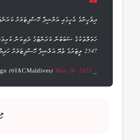
ދިވެހީންގެ އެހީގައި އަލްޝިފާ ހޮސްޕިޓަލަށް ކަރަންޓު!! ال
ހަމަލާތަކުގެ ސަބަބުން ކަރަންޓުގެ ދަތިކަން ކުރިމަތ
2547 ލީޓަރުގެ ތެޔޮ އަލްޝިފާ ހޮސްޕިޓަލަށް ހަދިޔާ ކޮށްފި.
May 18, 2021
— International Aid Campaign (@IACMaldives)
މި