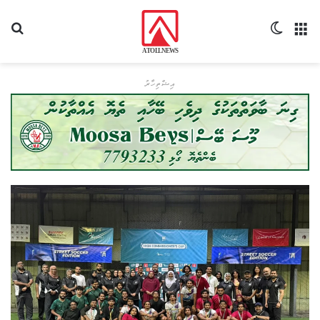
މެނޫ
Switch skin
ހޯދ
އިޝްތިހާރު