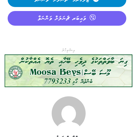
ވައިބަރ ޗެނަލަށް ވަންނަވާ
އިޝްތިހާރު