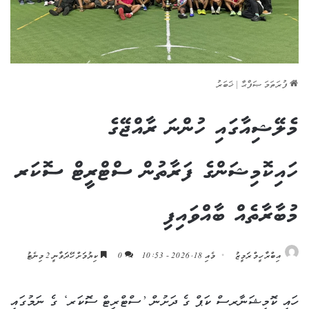
ފުރަތަމަ ޞަފްޙާ
|
ޚަބަރު
މެލޭޝިއާގައި ހުންނަ ރާއްޖޭގެ
ހައިކޮމިޝަންގެ ފަރާތުން ސްޓްރީޓް ސޮކަރ
މުބާރާތެއް ބާއްވައިފި
އިބްރާހީމް ރަމީޒު
މެއި 18, 2026 - 10:53
0
ކިޔުމަށް ހޭދަވާނީ 2 މިނެޓު
ހައި ކޮމިޝަނާރސް ކަޕް ގެ ދަށުން ’ސްޓްރީޓް ސޮކަރ‘ ގެ ނަމުގައި