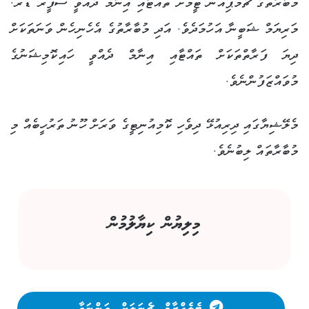
މުބާރާތުގެ ޗެމްޕިއަން ޓީމަށް ތައްޓާއި އިނާމް ދެއްވީ ސަފީރު ޑރ.
މަރިޔަމް ޝަބީނާ އަހުމަދެވެ. އަދި މުބާރާތުގެ އެހެނިހެން ވަނަތަކަށް
ދިޔަ ފަރާތްތަކަށް ތައްޓާއި އިނާމް ދެއްވީ ހައިކޮމިޝަނުގެ
މުވައްޒަފުންނެވެ.
މެލޭޝިޔާގައި ދިރިއުޅޭ ދިވެހި ކޮމިއުނިޓީގެ ވަރަށް ހޫނު ތަރުހީބެއް މި
މުބާރާތައް ލިބުނެވެ.
މިލިޔުން ކިޔާލުމުން
ޓެލެގްރާމް ޗެނަލަށް ވަންނަވާ