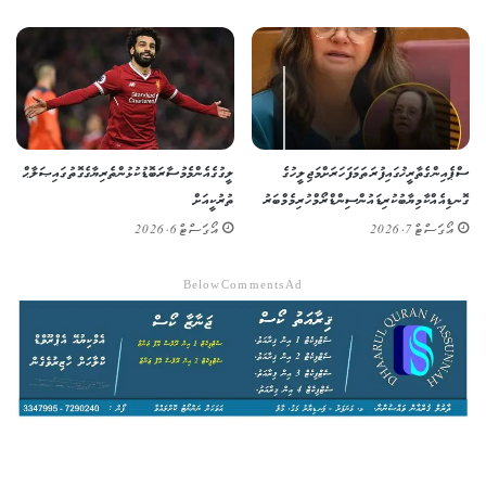
ސްޕެއިންގެ ތާރީޚުގައި ފުރަތަމަ ފަހަރަށް މަޖިލީހުގެ
ލީގުގެ އެންމެ މުސާރަބޮޑު ކުޅުންތެރިޔާގެ ގޮތުގައި ޞަލާޙް
ގޮނޑިއެއް ކާމިޔާބުކުރި ޑައުން ސިންޑްރޯމްހުރި މެމްބަރު
ތުރުކީއަށް
އޯގަސްޓް 7, 2026
އޯގަސްޓް 6, 2026
Below Comments Ad