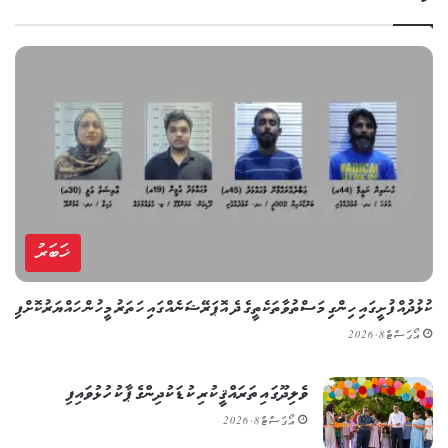
ޚަބަރު
ކުޅުދުއްފުށީގައި ހިންގި މަސްތުވާތަކެތީގެ ދެ އޮޕަރޭޝަނެއްގައި ހަތަރު މީހުން ހައްޔަރުކޮށްފި
އޯގަސްޓް 8, 2026
ވެލިދޫގައި ތަރައްޤީކުރި ކުޑަކުދިންގެ ޕާކު ހުޅުވައިފި
އޯގަސްޓް 8, 2026