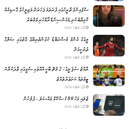
ސްޕެއިންގެ ތާރީޚުގައި ފުރަތަމަ ފަހަރަށް މަޖިލީހުގެ ގޮނޑިއެއް
ކާމިޔާބުކުރި ޑައުން ސިންޑްރޯމްހުރި މެމްބަރު
އޯގަސްޓް 7, 2026
ލީގުގެ އެންމެ މުސާރަބޮޑު ކުޅުންތެރިޔާގެ ގޮތުގައި ޞަލާޙް
ތުރުކީއަށް
އޯގަސްޓް 6, 2026
ރާއްޖެ ސުޕަ ލީގު: 2 މެޗް ބާކީ އޮއްވައި ސެމީގައި ވާދަކުރާނެ
ޓީމުތައް ކަށަވަރު ވެއްޖެ
އޯގަސްޓް 6, 2026
ޖުލައި މަހު 180 ސްކޭމް މައްސަލަ – ފުލުހުން
އޯގަސްޓް 6, 2026