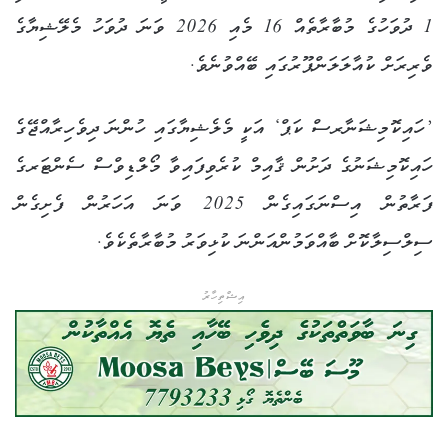
1 ދުވަހުގެ މުބާރާތެއް 16 މެއި 2026 ވަނަ ދުވަހު މެލޭޝިޔާގެ
ވެރިރަށް ކުއާލަލަންޕޫރުގައި ބޭއްވުނެވެ.
’ހައިކޮމިޝަނާރސް ކަޕް‘ އަކީ މެލެޝިޔާގައި ހުންނަ ދިވެހިރާއްޖޭގެ
ހައިކޮމިޝަނުގެ ދަށުން ޤާއިމް ކުރެވިފައިވާ މޯލްޑިވްސް ސެންޓަރގެ
ފަރާތުން އިސްނަގައިގެން 2025 ވަނަ އަހަރުން ފެށިގެން
ސިލްސިލާކޮށް ބާއްވަމުންއަންނަ ކުޅިވަރު މުބާރާތެކެވެ.
އިޝްތިހާރު