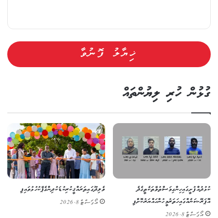
ގުޅުން ހުރި ލިޔުންތައް
ކުޅުދުއްފުށީގައި ހިންގި މަސްތުވާތަކެތީގެ ދެ
ވެލިދޫގައި ތަރައްޤީކުރި ކުޑަކުދިންގެ ޕާކު ހުޅުވައިފި
އޮޕަރޭޝަނެއްގައި ހަތަރު މީހުން ހައްޔަރުކޮށްފި
އޯގަސްޓް 8, 2026
އޯގަސްޓް 8, 2026