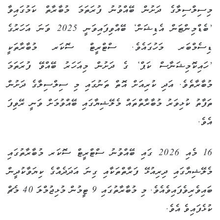
މިސިލްސިލާގެ ދަށުން ބޭއްވުނު ފުރަތަމަ މުބާރާތް ކަމުގައިވާ
’ބެޑްމިންޓަން އެޑިޝަން‘ ބޭއްވިފައިވަނީ 2025 ވަނަ އަހަރުގެ
ޑިސެމްބަރ މަހުގައެވެ. ސްޓްރީޓް ސޮކަރ މުބާރާތަކީ
’ހައިކޮމިޝަނާސް ކަޕް‘ ގެ ދަށުން މިއަހަރު ބޭއްވޭ ފުރަތަމަ
މުބާރާތެވެ. އަދި ކުރިއަށް އޮތް ތަނުގައި މި ސިލްސިލާގެ ދަށުން
ތަފާތު ކުޅިވަރު މުބާރާތްތައް މެލޭޝިޔާގައި ބޭއްވުމަށް ވަނީ ރޭވިފަ
އެވެ.
16 މެއި 2026 ގައި ބޭއްވުނު ސްޓްރީޓް ސޮކަރ މުބާރާތުގައި
މެލޭޝިޔާގައި ދިރިއުޅޭ ފަރާތްތަކާއި ގިނަ އަދަދެއްގެ ކިޔަވާކުދީން
ބައިވެރިވެފައިވެއެވެ. މި މުބާރާތުގައި 9 ޓީމުން މުޅިޖުމްލަ 40 މެޗް
ކުޅެފައިވެ އެވެ.