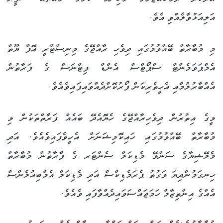
އަލިއަޅުވާލެއްވި އެވެ.
މި މުބާރާތް ބޭއްވުމުގައި ދިވެހި ރާއްޖޭގެ މިނިސްޓްރީ އޮފް ޔޫތް
އެމްޕަވަމެންޓް ސްޕޯޓްސް އެންޑް ފިޓްނަސް ގެ ފަރާތުން
އެއްބާރުލުމާއި އެހީތެރިކަން ފޯރުކޮށްދެއްވައިފައިވެއެވެ.
މީގެ އިތުރުން ދިވެހިރާއްޖޭގެ ހެޔޮއެދޭ ބައެއް ފަރާތްތަކުން މި
މުބާރާތް ބޭއްވުމުގައި ހައިކޮމިޝަނަށް އެހީވެފައިވެއެވެ. އަދި
މެލޭޝިޔާގެ ސަންވޭ މެޑިކަލް ސެންޓަރ ގެ ފާރާތުން މުބާރާތް
ހިނގަމުންދިޔަ ވަގުތު ޕެރަމެޑިކްސް އަދި މެޑިކަލް އެމްބިއުލެންސް
އެއްގެ އިންތިޒާމް ހަމަޖައްސަވައިދެއްވާފައި ވެއެވެ.