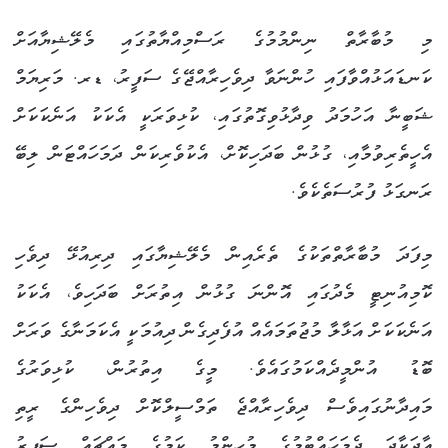
މި މުބާރާތް ނިންމުމުގެ ރަސްމިއްޔާތުގައި މެލޭޝިޔާއަށް
ކަނޑައަޅުއްވާފައި ހުންނަވާ ދިވެހިރާއްޖޭގެ ސަފީރު، ޑރ. މަރިޔަމް
ޝަބީނާ އަހުމަދު ވިދާޅުވިގޮތުގައި، ކުޅިވަރަކީ އެކަކު އަނެކަކަށް
އެހީތެރިވުމާއި، ގުޅުން ބަދަހިކޮށް، އެކުވެރިކަން ދަމަހައްޓަން ލިބޭ
ރަނގަޅު ފުރުސަތެކެވެ.
މިފަދަ މުބާރާތްތަކުގެ ތެރެއިން މެލޭޝިޔާގައި ދިރިއުޅޭ ދިވެހި
ކޮމިއުނިޓީ މެދުގައި އޮންނަ ގުޅުން އިތުރަށް ބަދަހިވެ، އެކަކު
އަނެކަކަށް އަޅާލާ މުޖުތަމައެއް އުފެދިގެން ދިއުމަކީ އެކަމަނާގެ ވަރަށް
ބޮޑު އުންމީދެއްކަމުގައެވެ. މީގެ އިތުރުން، ކުޅިވަރުގެ
މައިދާނުގައިވެސް ދިވެހިރާއްޖެ ތަމްސީލްކޮށް ދިވެހިންގެ ރީތި
އާދަކާދަ ދެމަހައްޓުމުގެ މުހިންމު ކަމުގެ މައްޗައް ސަފީރު