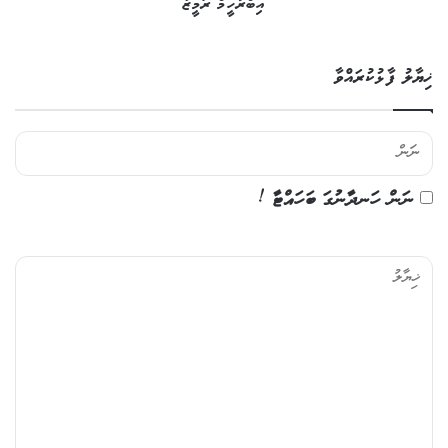
އިބްރާހީމް ރަމީޒު
ޚިޔާލު ފާޅުކުރައްވާ
ނަން ހަނދާނުގަ ބަހައްޓާ !
ޚި
ޔާ
ލު