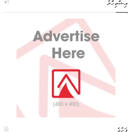
އިޝްތިހާރު
ފަހުގެ