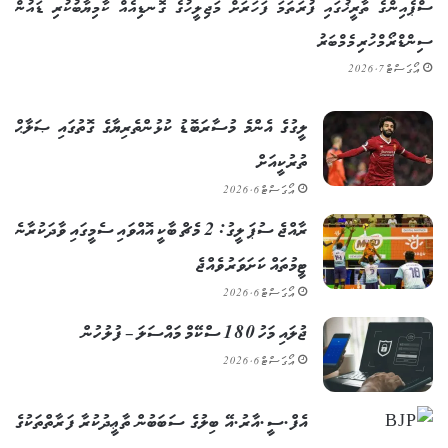
ސްޕެއިންގެ ތާރީޚުގައި ފުރަތަމަ ފަހަރަށް މަޖިލީހުގެ ގޮނޑިއެއް ކާމިޔާބުކުރި ޑައުން
ސިންޑްރޯމްހުރި މެމްބަރު
އޯގަސްޓް 7, 2026
ލީގުގެ އެންމެ މުސާރަބޮޑު ކުޅުންތެރިޔާގެ ގޮތުގައި ޞަލާޙް
ތުރުކީއަށް
އޯގަސްޓް 6, 2026
ރާއްޖެ ސުޕަ ލީގު: 2 މެޗް ބާކީ އޮއްވައި ސެމީގައި ވާދަކުރާނެ
ޓީމުތައް ކަށަވަރު ވެއްޖެ
އޯގަސްޓް 6, 2026
ޖުލައި މަހު 180 ސްކޭމް މައްސަލަ – ފުލުހުން
އޯގަސްޓް 6, 2026
އެފް.ސީ.އާރު.އޭ ބިލުގެ ސަބަބުން ތާޢީދުކުރާ ފަރާތްތަކުގެ