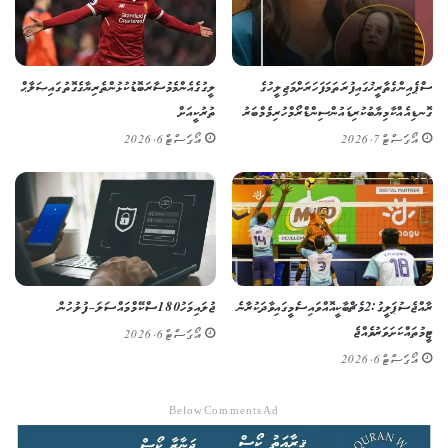
ސްޕެއިންގެ ތާރީޚުގައި ފުރަތަމަ ފަހަރަށް މަޖިލީހުގެ
ލީގުގެ އެންމެ މުސާރަބޮޑު ކުޅުންތެރިޔާގެ ގޮތުގައި ޞަލާޙް
ގޮނޑިއެއް ކާމިޔާބުކުރި ޑައުން ސިންޑްރޯމްހުރި މެމްބަރު
ތުރުކީއަށް
އޯގަސްޓް 7, 2026
އޯގަސްޓް 6, 2026
ރާއްޖެ ސުޕަ ލީގު: 2 މެޗް ބާކީ އޮއްވައި ސެމީގައި ވާދަކުރާނެ
ޖުލައި މަހު 180 ސްކޭމް މައްސަލަ – ފުލުހުން
ޓީމުތައް ކަށަވަރު ވެއްޖެ
އޯގަސްޓް 6, 2026
އޯގަސްޓް 6, 2026
Below Comments Ad