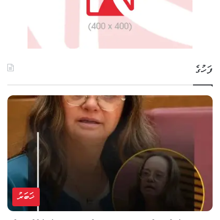
ފަހުގެ
ޚަބަރު