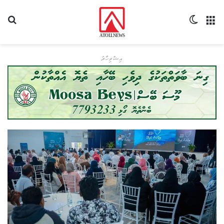
މެނޫ
Switch skin
ހޯދ
އިޝްތިހާރު