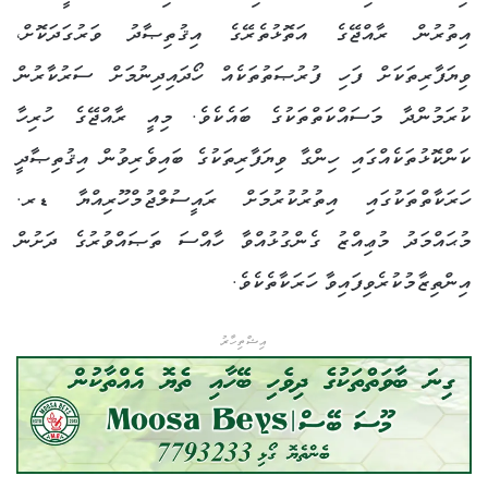
އިތުރުން ރާއްޖޭގެ އަތޮޅުތެރޭގެ އިޤުތިޞާދު ވަރުގަދަކޮށް،
ވިޔަފާރިތަކަށް ފަހި ފުރުޞަތުތަކެއް ހޯދައިދިނުމަށް ސަރުކާރުން
ކުރަމުންދާ މަސައްކަތްތަކުގެ ބައެކެވެ. މިއީ ރާއްޖޭގެ ހުރިހާ
ކަންކޮޅުތަކެއްގައި ހިންގާ ވިޔަފާރިތަކުގެ ބައިވެރިވުން އިޤުތިޞާދީ
ހަރަކާތްތަކުގައި އިތުރުކުރުމަށް ރައީސުލްޖުމްހޫރިއްޔާ ޑރ.
މުޙައްމަދު މުޢިއްޒު ގެންގުޅުއްވާ ހާއްސަ ތަޞައްވުރުގެ ދަށުން
އިންތިޒާމުކުރެވިފައިވާ ހަރަކާތެކެވެ.
އިޝްތިހާރު