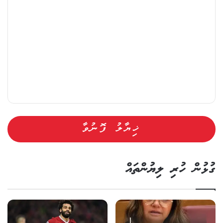
ލު
ގުޅުން ހުރި ލިޔުންތައް