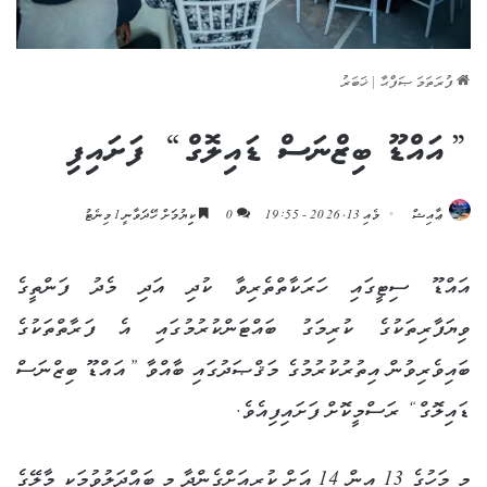
ފުރަތަމަ ޞަފްޙާ
|
ޚަބަރު
”އައްޑޫ ބިޒްނަސް ޑައިލޮގް“ ފަށައިފި
ޢާއިޝް
މެއި 13, 2026 - 19:55
0
ކިިޔުމަށް ހޭދަވާނީ 1 މިނެޓު
އައްޑޫ ސިޓީގައި ހަރަކާތްތެރިވާ ކުދި އަދި މެދު ފަންތީގެ
ވިޔަފާރިތަކުގެ ކުރިމަގު ބައްޓަންކުރުމުގައި އެ ފަރާތްތަކުގެ
ބައިވެރިވުން އިތުރުކުރުމުގެ މަޤްޞަދުގައި ބާއްވާ ”އައްޑޫ ބިޒްނަސް
ޑައިލޮގް“ ރަސްމީކޮށް ފަށައިފިއެވެ.
މި މަހުގެ 13 އިން 14 އަށް ކުރިއަށްގެންދާ މި ބައްދަލުވުމަކީ މާލޭގެ