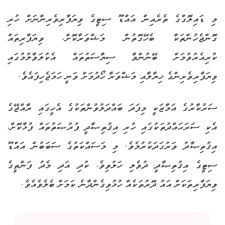
މި ޑައިލޮގްގެ ތެރެއިން އައްޑޫ ސިޓީގެ ވިޔަފާރިވެރިންނަށް ހުރި
ގޮންޖެހުންތަކާ ބެހޭގޮތުން މަޝްވަރާކޮށް، ވިޔަފާރިތައް
ކުރިއެރުވުމަށް ބޭނުންވާ ސިޔާސަތުތައް އެކުލަވާލުމުގައި
ވިޔަފާރިވެރިންގެ ޚިޔާލާއި މަޝްވަރާ ހޯދުމަށް ވަނީ ހަމަޖެހިފައެވެ.
ސަރުކާރުގެ އަމާޒަކީ މިފަދަ ބައްދަލުވުންތަކުގެ އެހީގައި ރާއްޖޭގެ
އެކި ސަރަޙައްދުތަކުގައި ހުރި އިޤުތިޞާދީ ފުރުޞަތުތައް ފުޅާކޮށް،
އިޤުތިޞާދު ވަރުގަދަކުރުމެވެ. މި މަސައްކަތުގެ ސަބަބުން އައްޑޫ
ސިޓީގެ އިޤުތިޞާދީ ދުވެލި ހަލުވިވެ، ކުދި އަދި މެދު ފަންތީގެ
ވިޔަފާރިތަކަށް އައު ދޮރުތަކެއް ހުޅުވިގެންދާނެ ކަމަށް ބެލެވެއެވެ.