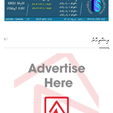
އިޝްތިހާރު