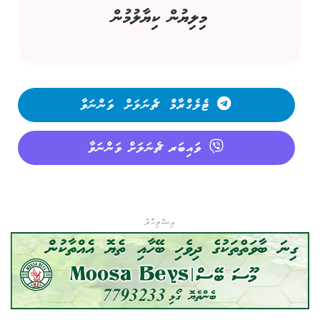
މިލިޔުން ކިޔާލުމުން
ޓެލެގްރާމް ޗެނަލަށް ވަންނަވާ
ވައިބަރ ޗެނަލަށް ވަންނަވާ
އިޝްތިހާރު