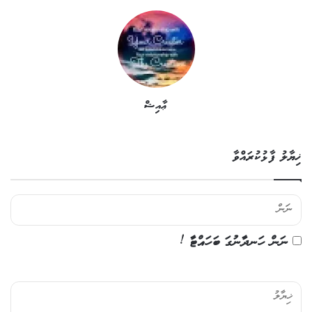
ޢާއިޝް
ޚިޔާލު ފާޅުކުރައްވާ
ނަން ހަނދާނުގަ ބަހައްޓާ !
ޚި
ޔާ