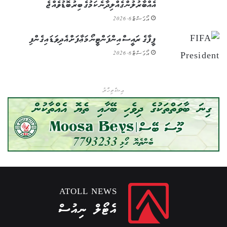
އެއްބާރުލުން ގެއްލިދާނެ ކަމުގެ ބިރު ބޮޑުވެއްޖެ
އޯގަސްޓް 6, 2026
ފީފާގެ ރައީސް އިންފަންޓީނޯ މަޢާފަށް އެދިވަޑައިގެންފި
އޯގަސްޓް 6, 2026
އިޝްތިހާރު
ATOLL NEWS
އެޓޯލް ނިއުސް