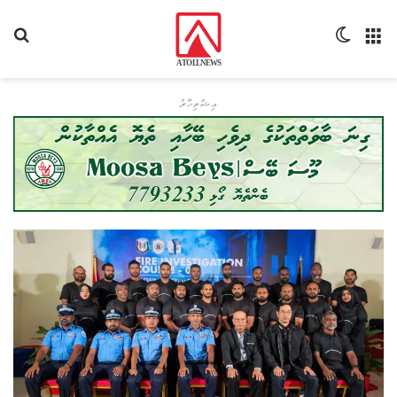
މެނޫ
Switch skin
ހޯދ
އިޝްތިހާރު