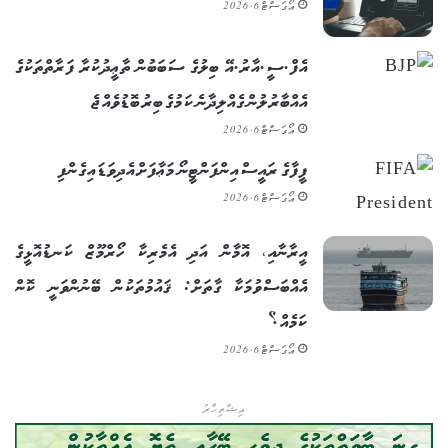
އޯގަސްޓް 6, 2026
އެފް.ސީ.އާރު.އޭ ބިލުގެ ސަބަބުން ތާޢީދުކުރާ ފަރާތްތަކުގެ
އެއްބާރުލުން ގެއްލިދާނެ ކަމުގެ ބިރު ބޮޑުވެއްޖެ
އޯގަސްޓް 6, 2026
ފީފާގެ ރައީސް އިންފަންޓީނޯ މަޢާފަށް އެދިވަޑައިގެންފި
އޯގަސްޓް 6, 2026
އީރާނާއި، އޮމާން އަދި އެމެރިކާ ހޯރްމޫޒް ކަނޑުއޮޅީގެ
އެއްބަސްވުމަކާ ގާތަށް: ޤައުމުތަކުން ބޭނުންވަނީ ކޮން
ކަމެއް؟
އޯގަސްޓް 6, 2026
އިޝްތިހާރު