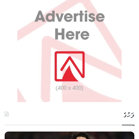
ފަހުގެ