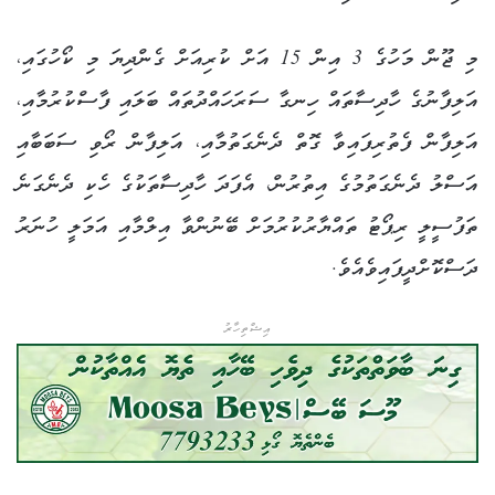
މި ޖޫން މަހުގެ 3 އިން 15 އަށް ކުރިއަށް ގެންދިޔަ މި ކޯހުގައި،
އަލިފާނުގެ ހާދިސާތައް ހިނގާ ސަރަހައްދުތައް ބަލައި ފާސްކުރުމާއި،
އަލިފާން ފެތުރިފައިވާ ގޮތް ދެނެގަތުމާއި، އަލިފާން ރޯވި ސަބަބާއި
އަސްލު ދެނެގަތުމުގެ އިތުރުން، އެފަދަ ހާދިސާތަކުގެ ހެކި ދެނެގަނެ
ތަފުސީލީ ރިޕޯޓު ތައްޔާރުކުރުމަށް ބޭނުންވާ އިލްމާއި އަމަލީ ހުނަރު
ދަސްކޮށްދީފައިވެއެވެ.
އިޝްތިހާރު