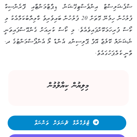
ސްޕެޝަލިސްޓް އިންވެސްޓިގޭޝަން ޑިޕާޓްމަންޓާއި ފޮރެންސިކް
ފުލުހުން ހިމެނޭ ގޮތަށް 20 ފުލުހުން ބައިވެރިވެ ކާމިޔާބުކަމާއެކު މި
ކޯސް ފުރިހަމަކޮށްފައިވެއެވެ. މި ކޯސް ކުރިއަށް ގެންގޮސްފައިވަނީ
ނެޝަނަލް ކޮލެޖް އޮފް ޕޮލިސިންގ އެންޑް ލޯ އެންފޯސްމަންޓުގެ ދ.
ވާނީ ކެމްޕަހުގައެވެ.
މިލިޔުން ކިޔާލުމުން
ޓެލެގްރާމް ޗެނަލަށް ވަންނަވާ