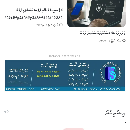
އެފް.ސީ.އާރު.އޭ ބިލުގެ ސަބަބުން ތާޢީދުކުރާ
ފަރާތްތަކުގެ އެއްބާރުލުން ގެއްލިދާނެ ކަމުގެ ބިރު ބޮޑުވެއްޖެ
އޯގަސްޓް 6, 2026
ޖުލައި މަހު 180 ސްކޭމް މައްސަލަ – ފުލުހުން
އޯގަސްޓް 6, 2026
Below Comments Ad
އިޝްތިހާރު