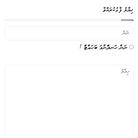
ޚިޔާލު ފާޅުކުރައްވާ
ނަން ހަނދާނުގަ ބަހައްޓާ !
ޚި
ޔާ
ލު