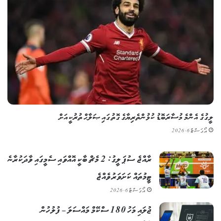
ލީގުގެ އެންމެ މުސާރަބޮޑު ކުޅުންތެރިޔާގެ ގޮތުގައި ޞަލާޙް ތުރުކީއަށް
އޯގަސްޓް 6, 2026
ރާއްޖެ ސުޕަ ލީގު: 2 މެޗް ބާކީ އޮއްވައި ސެމީގައި ވާދަކުރާނެ
ޓީމުތައް ކަށަވަރު ވެއްޖެ
އޯގަސްޓް 6, 2026
ޖުލައި މަހު 180 ސްކޭމް މައްސަލަ – ފުލުހުން