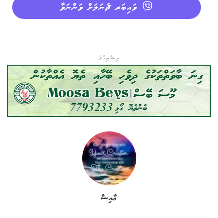
ވައިބަރ ޗެނަލަށް ވަންނަވާ
އިޝްތިހާރު
ޢާއިޝް