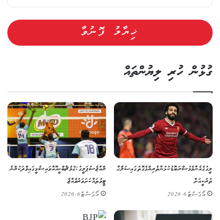
ގުޅުން ހުރި ލިޔުންތައް
ލީގުގެ އެންމެ މުސާރަބޮޑު ކުޅުންތެރިޔާގެ ގޮތުގައި ޞަލާޙް
ރާއްޖެ ސުޕަ ލީގު: 2 މެޗް ބާކީ އޮއްވައި ސެމީގައި ވާދަކުރާނެ
ތުރުކީއަށް
ޓީމުތައް ކަށަވަރު ވެއްޖެ
އޯގަސްޓް 6, 2026
އޯގަސްޓް 6, 2026