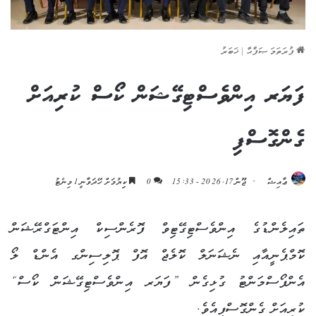
ފުރަތަމަ ޞަފްޙާ
|
ޚަބަރު
ފަޔަރ އިންވެސްޓިގޭޝަން ކޯސް ކުރިއަށް
ގެންގޮސްފި
ޢާއިޝް
ޖޫން 17, 2026 - 15:33
0
ކިިޔުމަށް ހޭދަވާނީ 1 މިނެޓު
ތައިލެންޑުގެ އިންވެސްޓިގޭޓިވް ފޮރެންސިކް އިންޓަގްރޭޝަން
ކޮމްޕެނީއާއި ނެޝަނަލް ކޮލެޖް އޮފް ޕޮލިސިންގ އެންޑް ލޯ
އެންފޯސްމަންޓު ގުޅިގެން ”ފަޔަރ އިންވެސްޓިގޭޝަން ކޯސް“
ކުރިއަށް ގެންގޮސްފިއެވެ.