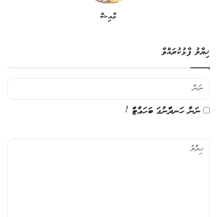
ޢާއިޝް
ޚިޔާލު ފާޅުކުރައްވާ
ނަން ހަނދާނުގަ ބަހައްޓާ !
ޚި
ޔާ
ލު