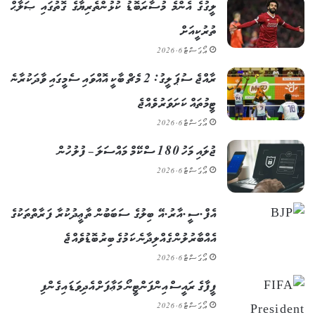
ލީގުގެ އެންމެ މުސާރަބޮޑު ކުޅުންތެރިޔާގެ ގޮތުގައި ޞަލާޙް
ތުރުކީއަށް
އޯގަސްޓް 6, 2026
ރާއްޖެ ސުޕަ ލީގު: 2 މެޗް ބާކީ އޮއްވައި ސެމީގައި ވާދަކުރާނެ
ޓީމުތައް ކަށަވަރު ވެއްޖެ
އޯގަސްޓް 6, 2026
ޖުލައި މަހު 180 ސްކޭމް މައްސަލަ – ފުލުހުން
އޯގަސްޓް 6, 2026
އެފް.ސީ.އާރު.އޭ ބިލުގެ ސަބަބުން ތާޢީދުކުރާ ފަރާތްތަކުގެ
އެއްބާރުލުން ގެއްލިދާނެ ކަމުގެ ބިރު ބޮޑުވެއްޖެ
އޯގަސްޓް 6, 2026
ފީފާގެ ރައީސް އިންފަންޓީނޯ މަޢާފަށް އެދިވަޑައިގެންފި
އޯގަސްޓް 6, 2026