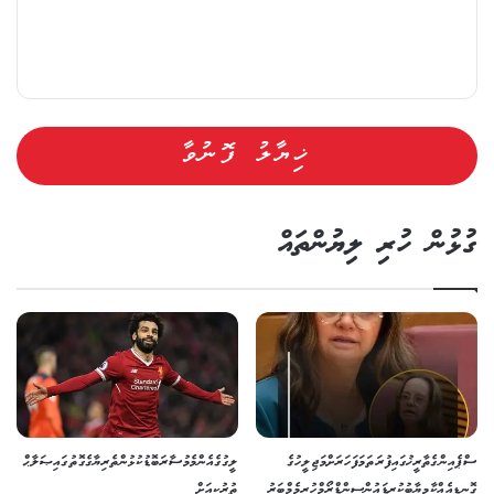
ގުޅުން ހުރި ލިޔުންތައް
ސްޕެއިންގެ ތާރީޚުގައި ފުރަތަމަ ފަހަރަށް މަޖިލީހުގެ
ލީގުގެ އެންމެ މުސާރަބޮޑު ކުޅުންތެރިޔާގެ ގޮތުގައި ޞަލާޙް
ގޮނޑިއެއް ކާމިޔާބުކުރި ޑައުން ސިންޑްރޯމްހުރި މެމްބަރު
ތުރުކީއަށް