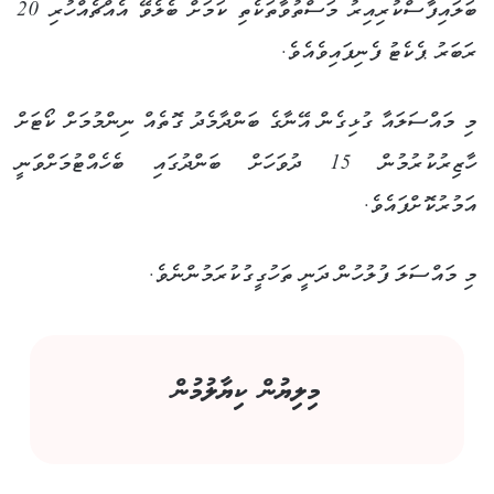
ބަލައިފާސްކުރިއިރު މަސްތުވާތަކެތި ކަމަށް ބެލެވޭ އެއްޗެއްހުރި 20
ރަބަރު ޕެކެޓު ފެނިފައިވެއެވެ.
މި މައްސަލައާ ގުޅިގެން އޭނާގެ ބަންދާމެދު ގޮތެއް ނިންމުމަށް ކޯޓަށް
ހާޒިރުކުރުމުން 15 ދުވަހަށް ބަންދުގައި ބެހެއްޓުމަށްވަނީ
އަމުރުކޮށްފައެވެ.
މި މައްސަލަ ފުލުހުން ދަނީ ތަހުގީގުކުރަމުންނެވެ.
މިލިޔުން ކިޔާލުމުން