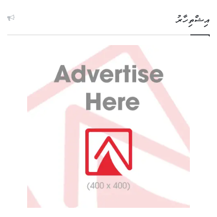
އިޝްތިހާރު