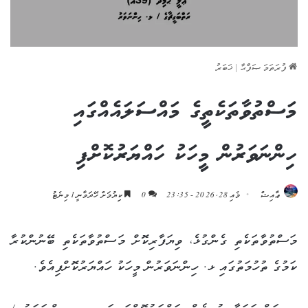
ފުރަތަމަ ޞަފްޙާ
|
ޚަބަރު
މަސްތުވާތަކެތީގެ މައްސަލައެއްގައި
ހިންނަވަރުން މީހަކު ހައްޔަރުކޮށްފި
ޢާއިޝް
މެއި 28, 2026 - 23:35
0
ކިިޔުމަށް ހޭދަވާނީ 1 މިނެޓު
މަސްތުވާތަކެތި ގެންގުޅެ، ވިޔަފާރިކޮށް މަސްތުވާތަކެތި ބޭނުންކުރާ
ކަމުގެ ތުހުމަތުގައި ޅ. ހިންނަވަރުން މީހަކު ހައްޔަރުކޮށްފިއެވެ.