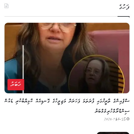
ފަހުގެ
ޚަބަރު
ސްޕެއިންގެ ތާރީޚުގައި ފުރަތަމަ ފަހަރަށް މަޖިލީހުގެ ގޮނޑިއެއް ކާމިޔާބުކުރި ޑައުން
ސިންޑްރޯމްހުރި މެމްބަރު
އޯގަސްޓް 7, 2026