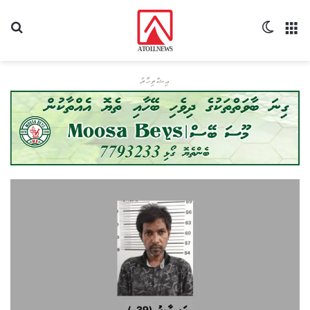
މެނޫ
Switch skin
ހޯދ
އިޝްތިހާރު