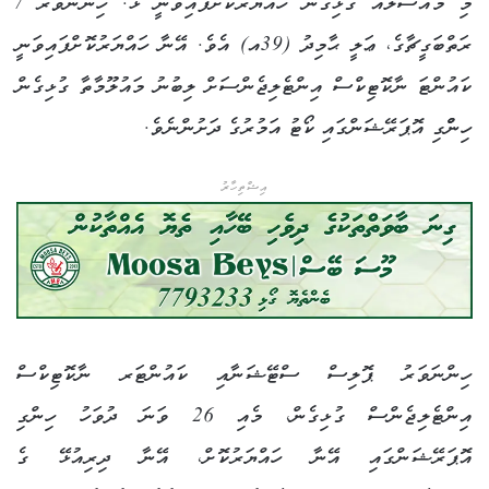
މި މައްސަލައާ ގުޅިގެން ހައްޔަރުކޮށްފައިވަނީ ޅ. ހިންނަވަރު /
ރަތްބަގީޗާގެ، ޢަލީ ޙާމިދު (39އ) އެވެ. އޭނާ ހައްޔަރުކޮށްފައިވަނީ
ކައުންޓަ ނާކޮޓިކްސް އިންޓެލިޖެންސަށް ލިބުނު މައުލޫމާތާ ގުޅިގެން
ހިންްގި އޮޕަރޭޝަންގައި ކޯޓު އަމުރުގެ ދަށުންނެވެ.
އިޝްތިހާރު
ހިންނަވަރު ޕޮލިސް ސްޓޭޝަނާއި ކައުންޓަރ ނާކޮޓިކްސް
އިންޓެލިޖެންސް ގުޅިގެން، މެއި 26 ވަނަ ދުވަހު ހިންގި
އޮޕަރޭޝަންގައި އޭނާ ހައްޔަރުކޮށް، އޭނާ ދިރިއުޅޭ ގެ