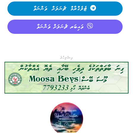
ޓެލެގްރާމް ޗެނަލަށް ވަންނަވާ
ވައިބަރ ޗެނަލަށް ވަންނަވާ
އިޝްތިހާރު