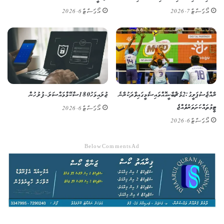
އޯގަސްޓް 7, 2026
އޯގަސްޓް 6, 2026
ރާއްޖެ ސުޕަ ލީގު: 2 މެޗް ބާކީ އޮއްވައި ސެމީގައި ވާދަކުރާނެ
ޖުލައި މަހު 180 ސްކޭމް މައްސަލަ – ފުލުހުން
ޓީމުތައް ކަށަވަރު ވެއްޖެ
އޯގަސްޓް 6, 2026
އޯގަސްޓް 6, 2026
Below Comments Ad