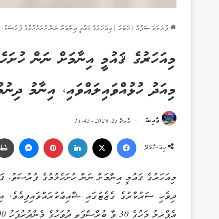
ފުރަތަމަ ޞަފްޙާ
|
ޚަބަރު
|
މިއަހަރުގެ ޤައުމީ އިނާމަށް ނަން ހުށަހެޅުމުގެ ފުރުސަތު، ޤ
މިއަހަރުގެ ޤައުމީ އިނާމަށް ނަން ހުށަހެ
މިއަދު ހުޅުއްވައިލައްވައި، އިނާމު ދިނު
ޢާއިޝް
މާރޗް 25, 2026 - 11:45
Messenger
Pinterest
LinkedIn
X
Facebook
ހިއްސާކުރޭ
މިއަހަރުގެ ޤައުމީ އިނާމަށް ނަން ހުށަހެޅުމުގެ ފުރުސަތު، ޤަ
ދިވެހި ސަރުކާރުގެ ގެޒެޓުގައި ޝާއިޢުކުރައްވައިފިއެވެ. އިނ
އެޕްރީލު މަހުގެ 30 ވާ ބުރާސްފަތި ދުވަހުގެ މެންދުރުފަހު 2.00ގެ ނިޔަލަށެވެ.