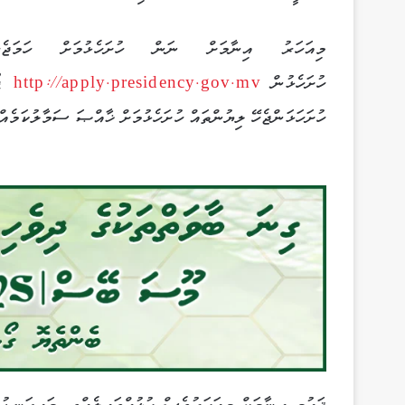
މިއަހަރު އިނާމަށް ނަން ހުށަހެޅުމަށް ހަމަޖެހި
ހުށަހެޅުން
http://apply.presidency.gov.mv
ޕޯޓ
ހުށަހަޅަންޖެހޭ ލިޔުންތައް ހުށަހެޅުމަށް ޚާއްޞަ ސަމާލުކަމެއް 