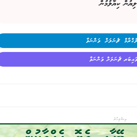
ލިޔުން ކިޔާލުމުން
ެގްރާމް ޗެނަލަށް ވަންނަވާ
ައިބަރ ޗެނަލަށް ވަންނަވާ
އިޝްތިހާރު