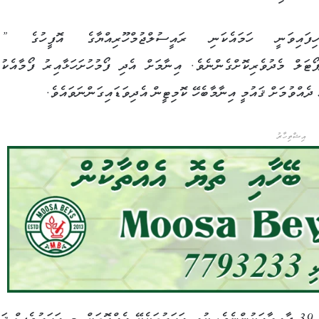
ފައިވަނީ ހަމައެކަނި ރައީސުލްޖުމްހޫރިއްޔާގެ އޮފީހުގެ ”ފޯ
ަލް މެދުވެރިކޮށްގެންނެވެ. އިނާމަށް އެދި ފޯމުހުށަހަޅާއިރު ފޯމާއެކުގ
ދެއްވުމަށް ޤައުމީ އިނާމާބެހޭ ކޮމިޓީން އެދިވަޑައިގަންނަވައެވެ.
އިޝްތިހާރު