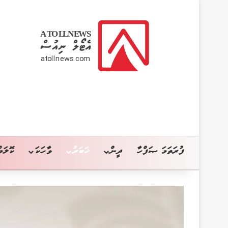
ފުރަތަމަ ޞަފްހާ
ދީން
ޚަބަރު
ވާހަކަ
ކޮލަމް