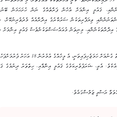
ޤައުމީ އިނާމަށް މިއަހަރުވެސް ހުޅުއްވައިލެއްވީ، މައިގަނޑު 39 ދާއިރާއަކުންނެވެ. ކުރީ އަހަރުތަކެކޭ އެއްގޮތަށް، މި އަހަރުވެސް 
ންނާއި، ޤައުމީ އިނާމަށް އެހެން ފަރާތެއްގެ ނަން ހުށަހަޅަން ބޭނުނ
ންތަނުންނާއި ވިޔަފާރިތަކުން ސަރުކާރުގެ އިދާރާއެއް މެދުވެރިނުކޮށް، ނ
ގެ އިދާރާތަކުންނާއި، މިނިވަން މުއައްސަސާތަކުންވެސް ޤައުމީ އިނާމަށް ނ
ޤައުމީ އިނާމު ދިނުމުގައި ވަކި ފަރުދުންގެ ޚިދުމަތުގެ މުއްދަތު ގުނުމަށް ހަމަޖެހިފައިވަނީ، އެ މީހެއްގެ އުމުރުން 18 އަ
ެކެވެ. އެއީ، ޝަރަފުވެރިކަމުގެ ޤައުމީ އިނާމާއި، ހިތްވަރު ދިނުމުގެ ޤައ
އްވަވާ ރަސްމީ ޖަލްސާގައެވެ.