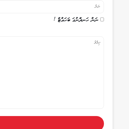
ނަން ހަނދާނުގަ ބަހައްޓާ !
ޚި
ޔާ
ލު