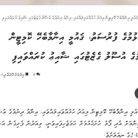
ައުމީ އިނާމާބެހޭ ކޮމިޓީން މިއަދު ހުޅުއްވައިލައްވައި، އިނާމު ދިނުމުގެ އުސޫލު ގެޒެޓުގައި ޝާއިޢު ކުރައްވައިފި
ޅުމުގެ ފުރުސަތު، ޤައުމީ އިނާމާބެހޭ ކޮމިޓީން
މުގެ އުސޫލު ގެޒެޓުގައި ޝާއިޢު ކުރައްވައިފި
0
ކިިޔުމަށް ހޭދަވާނީ 1 މިނެޓު
ޕްރިންޓް
އުމީ އިނާމާބެހޭ ކޮމިޓީން މިއަދު ހުޅުއްވައިލައްވައި، އިނާމު ދިނުމުގެ އުސ
ާމަށް އެދި ފޯމު ހުށަހެޅުމަށް ހަމަޖެހިފައިވަނީ، މިއަދުން ފެށިގެން އަނ