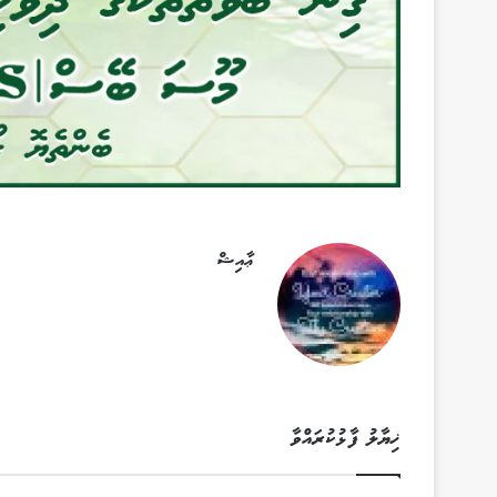
ޢާއިޝް
ޚިޔާލު ފާޅުކުރައްވާ