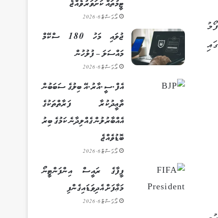
ޓީމުތައް ކަށަވަރު ވެއްޖެ
އޯގަސްޓް 6, 2026
މު
ޖުލައި މަހު 180 ސްކޭމް
ައި
މައްސަލަ – ފުލުހުން
އޯގަސްޓް 6, 2026
އެފް.ސީ.އާރު.އޭ ބިލުގެ ސަބަބުން
ތާޢީދުކުރާ ފަރާތްތަކުގެ
އެއްބާރުލުން ގެއްލިދާނެ ކަމުގެ ބިރު
ބޮޑުވެއްޖެ
އޯގަސްޓް 6, 2026
ފީފާގެ ރައީސް އިންފަންޓީނޯ
މަޢާފަށް އެދިވަޑައިގެންފި
އޯގަސްޓް 6, 2026