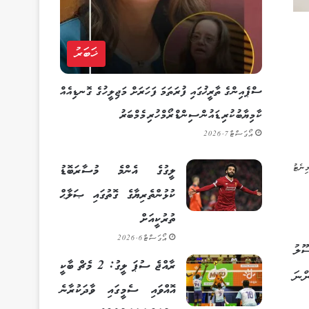
ޚަބަރު
ސްޕެއިންގެ ތާރީޚުގައި ފުރަތަމަ ފަހަރަށް މަޖިލީހުގެ ގޮނޑިއެއް
ކާމިޔާބުކުރި ޑައުން ސިންޑްރޯމްހުރި މެމްބަރު
އޯގަސްޓް 7, 2026
ލީގުގެ އެންމެ މުސާރަބޮޑު
ކުޅުންތެރިޔާގެ ގޮތުގައި ޞަލާޙް
ތުރުކީއަށް
އޯގަސްޓް 6, 2026
ޫލު
ރާއްޖެ ސުޕަ ލީގު: 2 މެޗް ބާކީ
ްނަ
އޮއްވައި ސެމީގައި ވާދަކުރާނެ