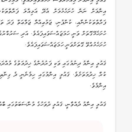
އިނާމަށް ނަން ހުށަހެޅުމަށް އެދޭ އަމިއްލަ ފަރާތްތަކު
ފަރާތްތަކުންނާއި، ކުންފުނި، ޖަމުޢިއްޔާ ޖަމާޢަތް ފަދަ ތަ
ހުށަހެޅޭގޮތަށް ވަނީ ހަމަޖައްސަވައިފައެވެ. އަދި ސަރުކާރު
ހުށަހެޅުއްވޭ ގޮތަށްވަނީ ހަމަޖައްސަވައިފައެވެ.
ކުރާ ޚިދުމަތަށެވެ. ޤައުމީ އިނާމުގައި ހިމެނެނީ ދެ ގިންތިއ
އިނާމެވެ.
ޤައުމީ އިނާމު ދެއްވާނީ، ޤައުމީ ދުވަހުގެ މުނާސަބަތުގައި ބާ