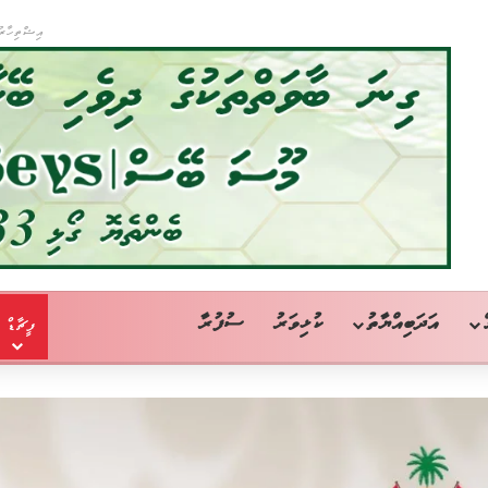
އިޝްތިހާރު
އަދަބިއްޔާތު
ކުޅިވަރު
ސުފުރާ
ފީޗާޑް