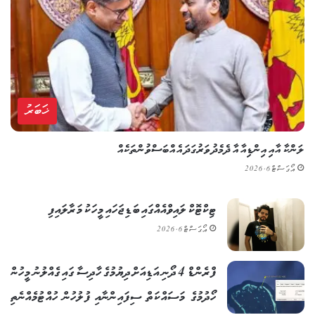
ޚަބަރު
ލަންކާ އާއި އިންޑިއާ އާ ދެމެދު ވަރުގަދަ އެއްބަސްވުންތަކެއް
އޯގަސްޓް 6, 2026
ޓިކްޓޮކް ލައިވްއެއްގައި ބަޑިޖަހައި މީހަކު މަރާލައިފި
އޯގަސްޓް 6, 2026
ފްރެންޑް 4 ދޯނި އަޑިއަށް ދިޔުމުގެ ހާދިސާ ގައި ގެއްލުނު މީހުން
ހޯދުމުގެ މަސައްކަތް ސިފައިންނާއި ފުލުހުން ހުއްޓުމެއްނެތި