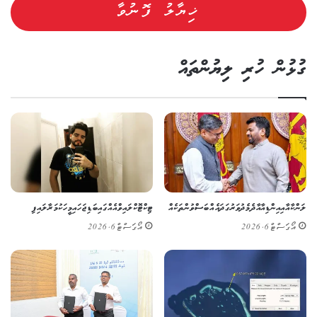
ގުޅުން ހުރި ލިޔުންތައް
ލަންކާ އާއި އިންޑިއާ އާ ދެމެދު ވަރުގަދަ އެއްބަސްވުންތަކެއް
ޓިކްޓޮކް ލައިވްއެއްގައި ބަޑިޖަހައި މީހަކު މަރާލައިފި
އޯގަސްޓް 6, 2026
އޯގަސްޓް 6, 2026