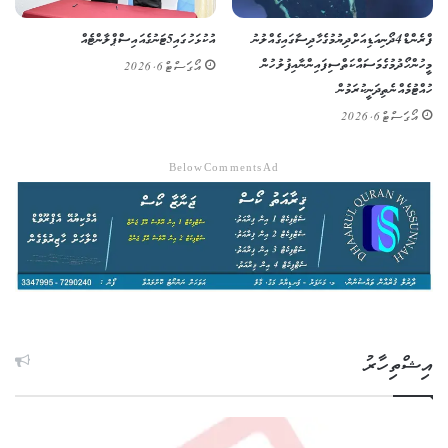
ފްރެންޑް 4 ދޯނި އަޑިއަށް ދިޔުމުގެ ހާދިސާ ގައި ގެއްލުނު
އުކުޅަހުގައި 5 ޓަނުގެ އައިސްޕްލާންޓެއް
މީހުން ހޯދުމުގެ މަސައްކަތް ސިފައިންނާއި ފުލުހުން
އޯގަސްޓް 6, 2026
ހުއްޓުމެއްނެތި ދަނީ ކުރަމުން
އޯގަސްޓް 6, 2026
Below Comments Ad
އިޝްތިހާރު