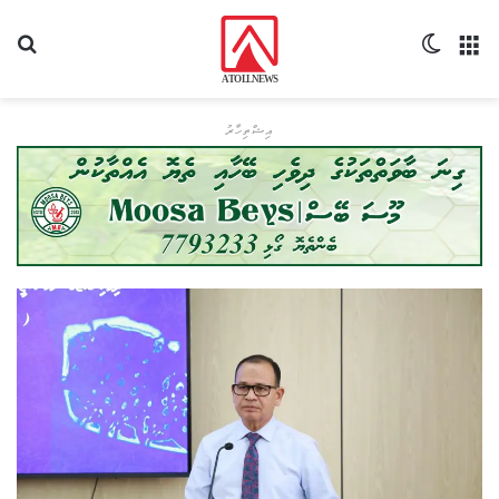
މެނޫ
Switch skin
ހޯދ
އިޝްތިހާރު