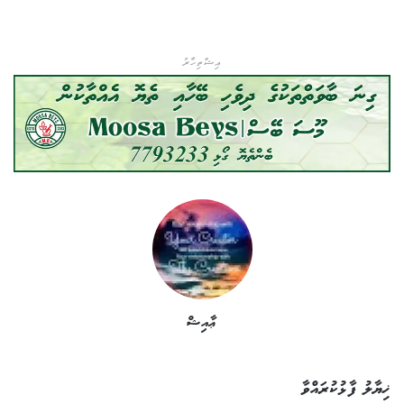
އިޝްތިހާރު
ޢާއިޝް
ޚިޔާލު ފާޅުކުރައްވާ