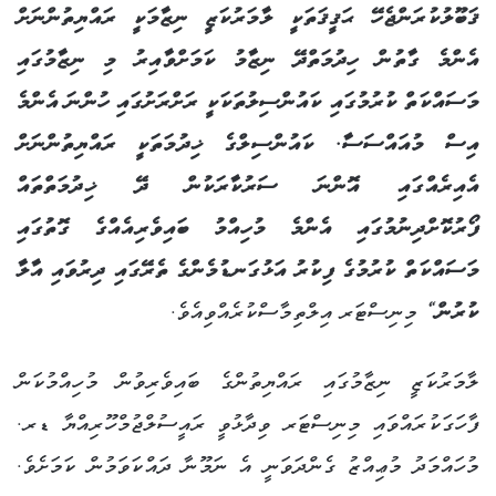
ޤަބޫލުކުރަންޖެހޭ ޙަޤީޤަތަކީ ލާމަރުކަޒީ ނިޒާމަކީ ރައްޔިތުންނަށް
އެންމެ ގާތުން ހިދުމަތްދޭ ނިޒާމު ކަމަށްވާއިރު މި ނިޒާމުގައި
މަސައްކަތް ކުރުމުގައި ކައުންސިލުތަކަކީ ރަށްރަށުގައި ހުންނަ އެންމެ
އިސް މުއައްސަސާ. ކައުންސިލްގެ ޚިދުމަތަކީ ރައްޔިތުންނަށް
އެއިރެއްގައި އޮންނަ ސަރުކާރަކުން ދޭ ޚިދުމަތްތައް
ފޯރުކޮށްދިނުމުގައި އެންމެ މުހިއްމު ބައިވެރިއެއްގެ ގޮތުގައި
މަސައްކަތް ކުރުމުގެ ފިކުރު އަޅުގަނޑުމެންގެ ތެރޭގައި ދިރުވައި އާލާ
ކުރުން“
މިނިސްޓަރ އިލްތިމާސްކުރެއްވިއެވެ.
ލާމަރުކަޒީ ނިޒާމުގައި ރައްޔިތުންގެ ބައިވެރިވުން މުހިއްމުކަން
ފާހަގަކުރައްވައި މިނިސްޓަރ ވިދާޅުވީ ރައީސުލްޖުމްހޫރިއްޔާ ޑރ.
މުހައްމަދު މުޢިއްޒު ގެންދަވަނީ އެ ނަމޫނާ ދައްކަވަމުން ކަމަށެވެ.