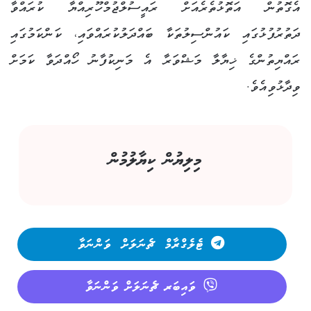
އެގޮތުން އަތޮޅުތެރެއަށް ރައީސުލްޖުމްހޫރިއްޔާ ކުރައްވާ
ދަތުރުފުޅުގައި ކައުންސިލުތަކާ ބައްދަލުކުރައްވައި، ކަންކަމުގައި
ރައްޔިތުންގެ ޚިޔާލާ މަޝްވަރާ އެ މަނިކުފާނު ހޯއްދަވާ ކަމަށް
ވިދާޅުވިއެވެ.
މިލިޔުން ކިޔާލުމުން
ޓެލެގްރާމް ޗެނަލަށް ވަންނަވާ
ވައިބަރ ޗެނަލަށް ވަންނަވާ