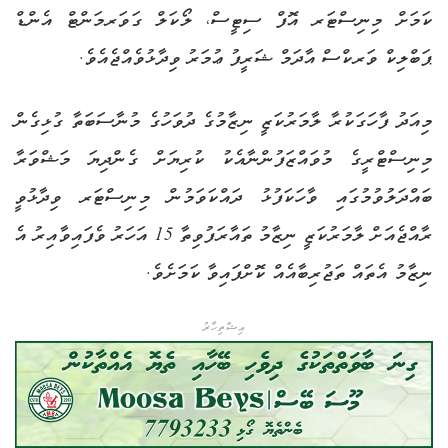
ކަމަށް މިނިސްޓަރ އޮފް ސިޓީސް، ލޯކަލް ގަވަރމަންޓް އެންޑް
ޕަބްލިކް ވަރކްސް އާދަމް ޝަރީފު ޢުމަރު ވިދާޅުވެއްޖެއެވެ.
މިއަދު ފާހަގަކުރާ ލާމަރުކަޒީ ނިޒާމުގެ ދުވަހުގެ މުނާސަބަތާ ގުޅިގެން
މިނިސްޓްރީގެ މުވައްޒަފުންނާއެކު ކުރިޔަށް ގެންދިޔަ މަޝްވަރާ
ބައްދަލުވުމުގައި ވާހަކަފުޅު ދައްކަވަމުން މިނިސްޓަރ ވިދާޅުވީ
ރާއްޖެއަށް ލާމަރުކަޒީ ނިޒާމު ތައާރަފުވިތާ 15 އަހަރު ވެފައިވާއިރު އެ
ނިޒާމު އެތައް ތަޖުރިބާއެއް ކޮށްފައިވާ ކަމަށެވެ.
އިޝްތިހާރު