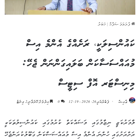
ފުރަތަމަ ޞަފްޙާ
|
ޚަބަރު
ކައުންސިލަކީ، ރަށެއްގެ އެންމެ އިސް
މުއައްސަސާކަން ބަލައިގަންނަން ޖެހޭ:
މިނިސްޓަރ އޮފް ސިޓީސް
ޢާއިޝް
ފެބްރުއަރީ 26, 2026 - 12:19
0
ކިޔުމަށް ހޭދަވާނީ 2 މިނެޓު
ލާމަރުކަޒީ ނިޒާމުގައި މަސައްކަތް ކުރުމުގައި ކައުންސިލުތަކަކީ
ރަށްރަށުގައި ހުންނަ އެންމެ އިސް މުއައްސަސާކަން ގަބޫލުކުރަންޖެހޭ