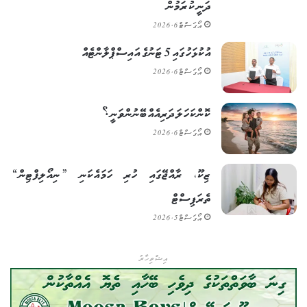
ދަނީ ކުރަމުން
އޯގަސްޓް 6, 2026
އުކުޅަހުގައި 5 ޓަނުގެ އައިސްޕްލާންޓެއް
އޯގަސްޓް 6, 2026
ކޮންކަހަލަ ދަރިއެއް ބޭނުންވަނީ؟
އޯގަސްޓް 6, 2026
ޒިކޫ، ރާއްޖޭގައި ހުރި ހަމައެކަނި ”ނިއޯލިފްޓިން“
ތެރަޕިސްޓް
އޯގަސްޓް 5, 2026
އިޝްތިހާރު