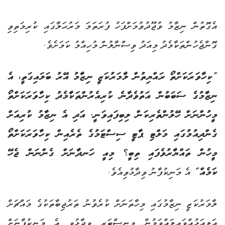
އެގޮތުން ނިޒާމު ވުޖޫދުވުމަށްފަހު ފުރަތަމަ މަރުޙަލާގައި ކުރިމަތިވި
ގޮންޖެހުންތަކާމެދު މިއަދު ވިސްނާލުން މުހިއްމު ކަމަށެވެ.
“ކިހާވަރަކަށްތޯ ރައްޔިތުން ލާމަރުކަޒީ ނިޒާމު އޭރު ބަލައިގަތީ، އެ
ނިޒާމުގެ ސަބަބުން އަތުވެދާނެ ކުރިއެރުންތަކާމެދު ކިހާވަރަކަށްތޯ
މީހުންނަށް ހޭލުންތެރިކަން ލިބިފައިވަނީ. އަދި އެ ނިޒާމު ކުރިއަށް
ގެންދިއުމުގައި މަލްޓި ޕާޓީ ސިސްޓަމުގެ ތެރެއިން ކިހާވަރަކަށްތޯ
މީހުން ތައްޔާރުވެފައި ތިބީ؟ މިއީ ހަނދާނަށް ގެންނަން ޖެހޭ
ކަމެއް“
އެ މަނިކުފާނު ވިދާޅުވިއެވެ.
ލާމަރުކަޒީ ނިޒާމުގައި މިހާތަނަށް ކުރެވުނު ތަރުޖިބާތަކުގެ މައްޗަށް
އަލިއަޅުއްވައިލައްވަމުން މިނިސްޓަރ ވިދާޅުވީ އެ މަނިކުފާނަށް