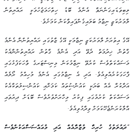
ލިބިވަޑައިގަންނަވާ އެންމެ ބޮޑު ހިތްހަމަޖެހުމަކީ ރައްޔިތުން
ލާމަރުކަޒީ ނިޒާމު ބަލައިގެންފައިވާކަން ކަމަށެވެ.
އޭގެ އިތުރަށް ލާމަރުކަޒީ ނިޒާމަކީ އޭގެ ޒާތުގައި ރައްޔިތުންނާ އެންމެ
ގާތުން ޚިދުމަތް ދެވޭ އަދި އެންމެ ގާތުން ރައްޔިތުންނާއެކު
މަސައްކަތްވެސް ކުރެވޭ ނިޒާމުކަން މިނިސްޓަރގެ ވާހަކަފުޅުގައި
ފާހަގަކުރެއްވިއެވެ. އަދި އެ ނިޒާމުގައި އެންމެ މުހިއްމު ރޯލެއް
އަދާކުރާ އެއް ބަޔަކީ ކައުންސިުތައް ކަމަށާއި ކައުންސިލުތަކާއެކު
މަސައްކަތް ކުރުމުގައި ފިކުރު މިހާރަށްވުރެވެސް ބޮޑަށް ދިރުވައި
އާލާކުރަންޖެހޭކަމަށް ވިދާޅުވިއެވެ.
“ދައުލަތުގެ ހުރިހާ ވުޒާރާއެއް އަދި މުއައްސަސާއަކުންވެސް