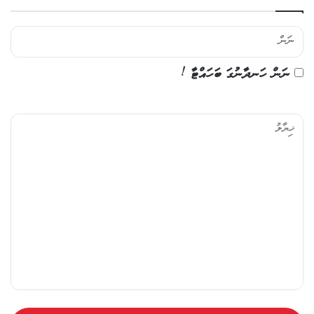
ނަން ހަނދާނުގަ ބަހައްޓާ !
ޚި
ޔާ
ލު