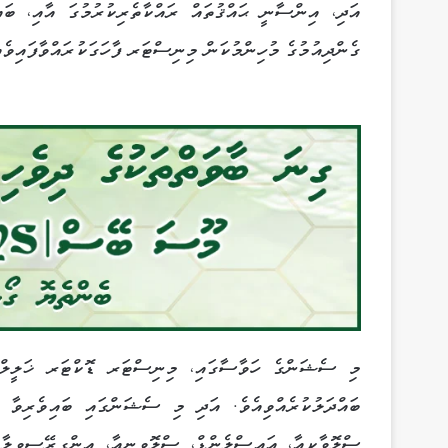
އަދި، އިންސާނީ ޙައްޤުތައް ރައްކާތެރިކުރުމުގަ އާއި، ބައި
ގެންދިއުމުގެ މުހިންމުކަން މިނިސްޓަރ ފާހަގަކުރައްވާފައިވެއ
މި ސެޝަންގެ ހަވާސާގައި، މިނިސްޓަރ ޑޮކްޓަރ ޚަލީލް
ބައްދަލުކުރެއްވިއެވެ. އަދި މި ސެޝަންގައި ބައިވެރިވާ ޤ
ސްލޮވާކިއާ، އައިސްލެންޑް، ސްލޮވީނިއާ، އިންގިރޭސިވިލާތ