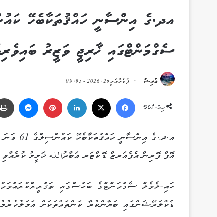
ސެގްމަންޓްގައި ޚާރިޖީ ވަޒީރު ބައިވެރިވެ
ޢާއިޝް
ފެބްރުއަރީ 26, 2026 - 09:05
Messenger
Pinterest
LinkedIn
X
Facebook
ހިއްސާކުރޭ
އ.ދ.ގެ އިނ
އޮފް ފޮރިން އެފެއަރޒް ޑޮކްޓަރ ޢަބްދުالله ޚަލީލު ކުރެއްވި ދ
ހައި-ލެވެލް ސެގްމަންޓްގެ ބަހުސްގައި ތަޤްރީރްކުރައްވ
ޑެކްލަރޭޝަންގައި ބަޔާންކުރާ ކަންތައްތަކަށް އަމަލުކުރުމުގ