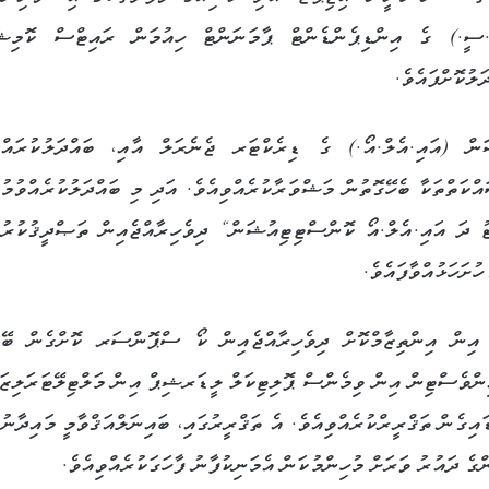
.ސީ.) ގެ އިންޑިޕެންޑެންޓް ޕާމަނަންޓް ހިއުމަން ރައިޓްސް ކޮމިޝ
ލުކޮށްފައެވެ.
 (އައި.އެލް.އޯ.) ގެ ޑިރެކްޓަރ ޖެނެރަލް އާއި، ބައްދަލުކުރައްވ
އްކަތްތަކާ ބެހޭގޮތުން މަޝްވަރާކުރެއްވިއެވެ. އަދި މި ބައްދަލުކުރެއްވުމުގ
ީ ”1986 އެމެންޑްމަނަޓް ޓު ދަ އައި.އެލް.އޯ ކޮންސްޓިޓިއުޝަން“ ދިވެހިރާއްޖެއިން ތަޞްދީޤުކުރު
ށަހަޅުއްވާފައެވެ.
އިން އިންތިޒާމްކޮށް ދިވެހިރާއްޖެއިން ކޯ ސްޕޮންސަރ ކޮށްގެން ބޭއ
ންވެސްޓިން އިން ވިމެންސް ޕޮލިޓިކަލް ލީޑަރޝިޕް އިން މަލްޓިލޭޓަރަލިޒަ
ގެން ތަޤްރީރްކުރެއްވިއެވެ. އެ ތަޤްރީރުގައި، ބައިނަލްއަޤްވާމީ މައިދާނުގ
ެ ދައުރު ވަރަށް މުހިންމުކަން އެމަނިކުފާނު ފާހަގަކުރެއްވިއެވެ.