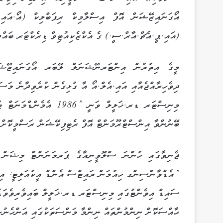
އޯގަނައިޒޭޝަން އޮފް އިސްލާމިކް ރިޕަބްލިކް (އޯ.އައި
(އައި.ޕީ.އެޗް.އާރް.ސީ.) ގެ އެކްޒެކިއުޓިވް ޑިރެކްޓަރ ބައްދަ
މީގެ އިތުރުން އިންޓަރނޭޝަނަލް ލޭބަރ އޯގަނައިޒޭޝަން
ދިވެހިރާއްޖެއާއި އައި.އެލް.އޯ އާ ގުޅިގެން ކުރެވިދާނެ މަސަ
މިނިސްޓަރ ޑރ.ޚަލީލް ވަނ
ބޭނުންވާ އިންސްޓްރޫމަންޓް އޮފް ރެޓިފިކޭޝަން ރަސްމީކޮށް ހު
ޖެނިވާގައި ހުންނަ ސްލޮވީނިއާގެ ޕަރމަނަންޓް މިޝަން 
”އެޑްވާންސިންގ ހިއުމަން ރައިޓްސް އެންޑް އީކުއަލިޓީ: އި
ސައިޑް އިވެންޓުގައި މިނިސްޓަރ ޑރ.ޚަލީލް ބައިވެރިވެވަޑައި
ޙާއްސަކޮށް ނިންމުންތައް ނިންމާ މަންސަތަކުގައި އަންހެނުންގ