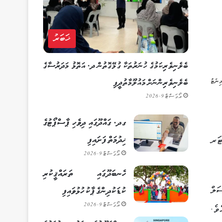
ޚަބަރު
ބެލެނިވެރިކަމުގެ ހުނަރުތަކާ ގުޅޭގޮތުން ދ. އަތޮޅު މަދަރުސާގެ
ބެލެނިވެރިންނަށް މައުލޫމާތުދީފި
އޯގަސްޓް 9, 2026
ގދ. ގައްދޫގައި ދިވެހި ޕާސްޕޯޓުގެ
ޚިދުމަތް ފަށައިފި
ސްޓަރ
އޯގަސްޓް 9, 2026
ހެނބަދޫގައި ތަރައްޤީކުރި
ަލް
ކުޑަކުދިންގެ ޕާކު ހުޅުވައިފި
އޯގަސްޓް 9, 2026
ވެ.