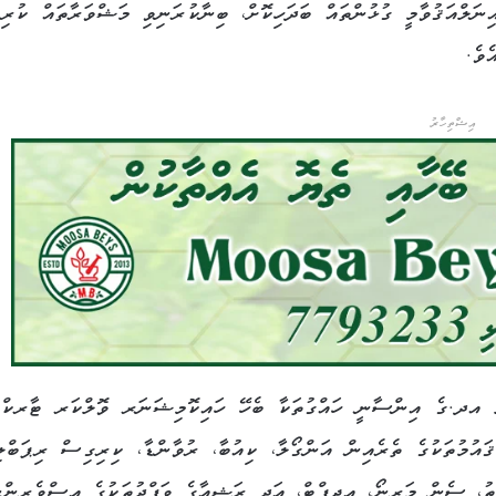
ނަލްއަޤުވާމީ ގުޅުންތައް ބަދަހިކޮށް، ބިނާކުރަނިވި މަޝްވަރާތައް ކުރިއ
ެވެ.
އިޝްތިހާރު
 އދ.ގެ އިންސާނީ ހައްގުތަކާ ބެހޭ ހައިކޮމިޝަނަރ ވޮލްކަރ ޓާރކް
ައުމުތަކުގެ ތެރެއިން އަންގޯލާ، ކިއުބާ، ރުވާންޑާ، ކިރިގިސް ރިޕަބްލި
ު، ސެން މަރީނޯ، އިޖިޕްޓް، އަދި ރަޝިއާގެ ވަފްދުތަކުގެ އިސްވެރިންނ