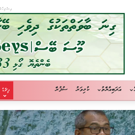
އިޝްތިހާރު
އަދަބިއްޔާތު
ކުޅިވަރު
ސުފުރާ
ފީޗާޑް