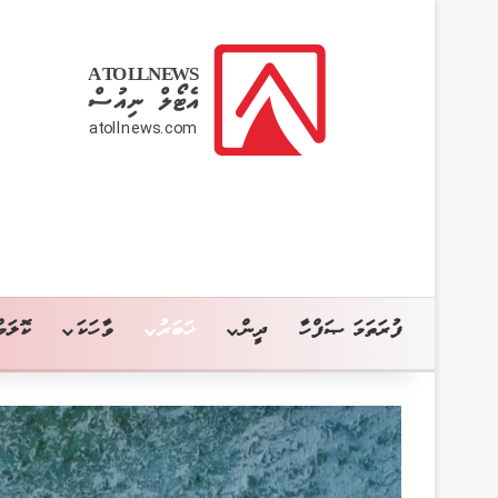
ފުރަތަމަ ޞަފްހާ
ދީން
ޚަބަރު
ވާހަކަ
ކޮލަމް