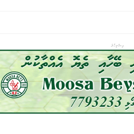
އިޝްތިހާރު