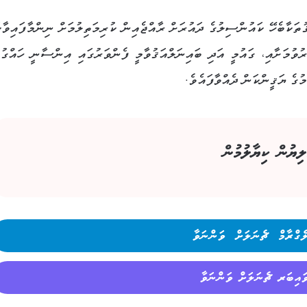
ީ ހައްޤުތަކާބެހޭ ކައުންސިލުގެ ދައުރަށް ރާއްޖެއިން ކުރިމަތިލުމަށް ނިންމާފައިވާކ
ވުމަށާއި، ގައުމީ އަދި ބައިނަލްއަޤުވާމީ ފެންވަރުގައި އިންސާނީ ހައްގުތ
ުގެ ޔަޤީންކަން ދެއްވާފައެވެ.
ލިޔުން ކިޔާލުމުން
ެގްރާމް ޗެނަލަށް ވަންނަވާ
ައިބަރ ޗެނަލަށް ވަންނަވާ