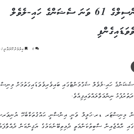
އދ.ގެ އިންސާނީ ހައްޤުތަކާބެހޭ ކައުންސިލްގެ 61 ވަނަ ސެޝަންގެ ހައި-ލެވެލް
ވަޑައިގެންފި
0
ކިިޔުމަށް ހޭދަވާނީ 1 މިނެޓު
ޕްރިންޓް
ްސާނީ ހައްޤުތަކާބެހޭ ކައުންސިލްގެ 61 ވަނަ ސެޝަންގެ ހައި-ލެވެލް ސެގްމަންޓްގައި ބައިވެރިވެވަޑައިގަތުމަށް މިނި
ަތުރުފުޅު ނިންމަވާލައްވައިފިއެވެ.
ަމުން މިނިސްޓަރ ޑރ.ޚަލީލް ވަނީ އިންސާނީ ޙައްޤުތަކާބެހޭ ޔުނިވަރސ
ައި ރާއްޖެއިން ސާބިތުކަންމަތީ ދެމިތިބޭނެކަމުގެ ޔަޤީންކަން ދެއްވާފައެ