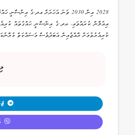
2028 އިން 2030 ވަނަ އަހަރަށް އދ.ގެ އިންސާނ
އިއުލާން ކުރައްވައި، އދ.ގެ އިންސާނީ ހައްގުތައް ކުރިއެރު
ކުރިއެރުވުމަށް ރާއްޖެއިން އަބަދުވެސް މަސައްކަތް ކުރާނެކަމ
މި
ޓެލ
ވ