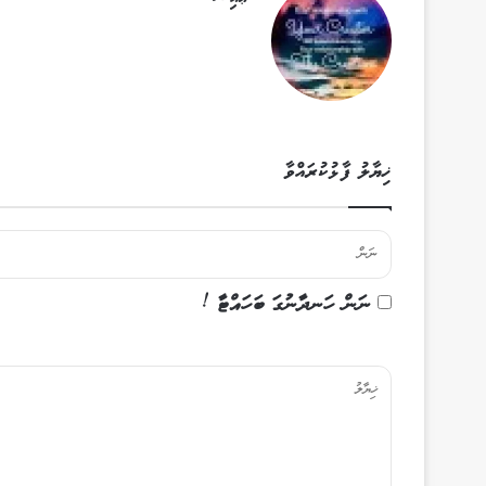
ޚިޔާލު ފާޅުކުރައްވާ
ނަން ހަނދާނުގަ ބަހައްޓާ !
ޚި
ޔާ
ލު