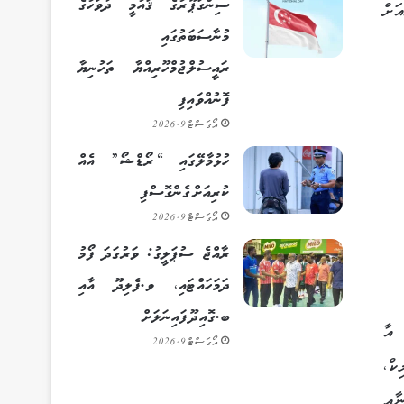
ސިންގަޕޫރުގެ ޤައުމީ ދުވަހުގެ
ަށް
މުނާސަބަތުގައި
ރައީސުލްޖުމްހޫރިއްޔާ ތަހުނިޔާ
ފޮނުއްވައިފި
އޯގަސްޓް 9, 2026
ހުޅުމާލޭގައި “ރޯޑްޝޯ” އެއް
ކުރިއަށް ގެންގޮސްފި
އޯގަސްޓް 9, 2026
ރާއްޖެ ސުޕަލީގު: ވަރުގަދަ ފޯމު
ދަމަހައްޓައި، ވ.ފެލިދޫ އާއި
ބ.ގޮއިދޫ ފައިނަލަށް
 އާ
އޯގަސްޓް 9, 2026
ކް،
ާއި