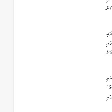
ަން
ައި
ައި
މަށް
ްވި
މް“
ައި