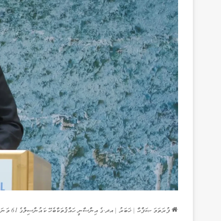
ފުރަތަމަ ޞަފްޙާ
|
ޚަބަރު
|
އދ.ގެ އިންސާނީ ހައްޤުތަކާބެހޭ ކައުންސިލްގެ 61 ވަނަ ސެޝަންގެ ހައި-ލެވެލް ސެގްމަންޓްގައި ޚާރިޖީ ވަޒީރު ބައިވެރިވެވަޑައިގެންފި