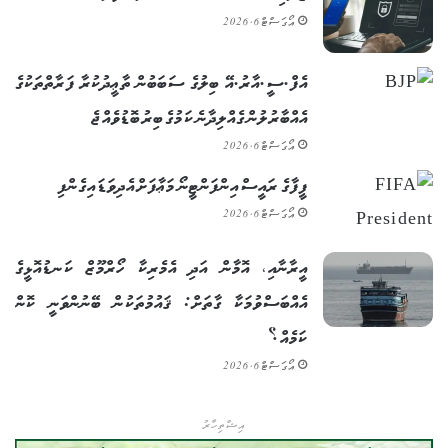
އޯގަސްޓް 6, 2026
އެފް.ސީ.އާރު.އޭ ބިލުގެ ސަބަބުން ތާޢީދުކުރާ ފަރާތްތަކުގެ
އެއްބާރުލުން ގެއްލިދާނެ ކަމުގެ ބިރު ބޮޑުވެއްޖެ
އޯގަސްޓް 6, 2026
ފީފާގެ ރައީސް އިންފަންޓީނޯ މަޢާފަށް އެދިވަޑައިގެންފި
އޯގަސްޓް 6, 2026
އީރާނާއި، އޮމާން އަދި އެމެރިކާ ހޯރްމޫޒް ކަނޑުއޮޅީގެ
އެއްބަސްވުމަކާ ގާތަށް: ޤައުމުތަކުން ބޭނުންވަނީ ކޮން
ކަމެއް؟
އޯގަސްޓް 6, 2026
އިޝްތިހާރު