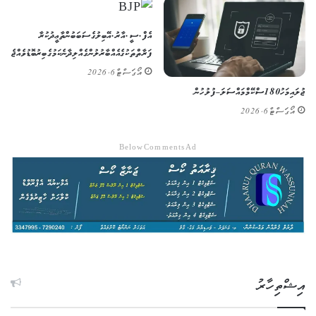
އެފް.ސީ.އާރު.އޭ ބިލުގެ ސަބަބުން ތާޢީދުކުރާ
ފަރާތްތަކުގެ އެއްބާރުލުން ގެއްލިދާނެ ކަމުގެ ބިރު ބޮޑުވެއްޖެ
އޯގަސްޓް 6, 2026
ޖުލައި މަހު 180 ސްކޭމް މައްސަލަ – ފުލުހުން
އޯގަސްޓް 6, 2026
Below Comments Ad
އިޝްތިހާރު