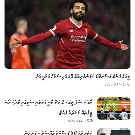
ލީގުގެ އެންމެ މުސާރަބޮޑު ކުޅުންތެރިޔާގެ ގޮތުގައި ޞަލާޙް ތުރުކީއަށް
އޯގަސްޓް 6, 2026
ރާއްޖެ ސުޕަ ލީގު: 2 މެޗް ބާކީ އޮއްވައި ސެމީގައި ވާދަކުރާނެ
ޓީމުތައް ކަށަވަރު ވެއްޖެ
އޯގަސްޓް 6, 2026
ޖުލައި މަހު 180 ސްކޭމް މައްސަލަ – ފުލުހުން