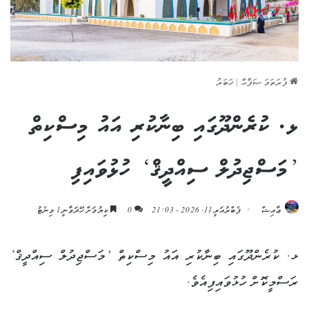
ފުރަތަމަ ޞަފްޙާ
|
ޚަބަރު
ޅ. ކުރެންދޫގައި ބިނާކުރި އައު މިސްކިތް
’މަސްޖިދުލް ސިއްދީޤް‘ ހުޅުވައިފި
ޢާއިޝް
ފެބްރުއަރީ 11, 2026 - 21:03
0
ކިިޔުމަށް ހޭދަވާނީ 1 މިނެޓު
ޅ. ކުރެންދޫގައި ބިނާކުރި އައު މިސްކިތް ’މަސްޖިދުލް ސިއްދީޤް‘
ރަސްމީކޮށް ހުޅުވައިފިއެވެ.