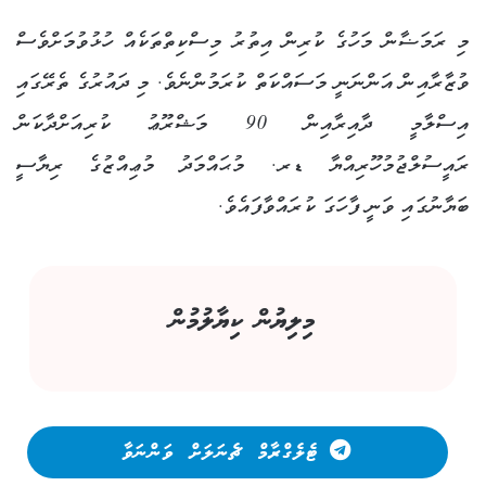
މި ރަމަޟާން މަހުގެ ކުރިން އިތުރު މިސްކިތްތަކެއް ހުޅުވުމަށްވެސް
ވުޒާރާއިން އަންނަނީ މަސައްކަތް ކުރަމުންނެވެ. މި ދައުރުގެ ތެރޭގައި
އިސްލާމީ ދާއިރާއިން 90 މަޝްރޫޢު ކުރިއަށްދާކަން
ރައީސުލްޖުމުހޫރިއްޔާ ޑރ. މުޙައްމަދު މުޢިއްޒުގެ ރިޔާސީ
ބަޔާނުގައި ވަނީ ފާހަގަ ކުރައްވާފައެވެ.
މިލިޔުން ކިޔާލުމުން
ޓެލެގްރާމް ޗެނަލަށް ވަންނަވާ