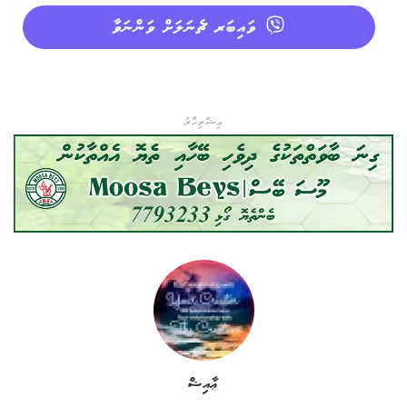
ވައިބަރ ޗެނަލަށް ވަންނަވާ
އިޝްތިހާރު
ޢާއިޝް