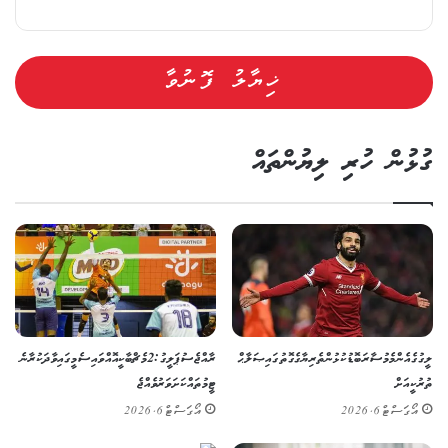
ގުޅުން ހުރި ލިޔުންތައް
ލީގުގެ އެންމެ މުސާރަބޮޑު ކުޅުންތެރިޔާގެ ގޮތުގައި ޞަލާޙް
ރާއްޖެ ސުޕަ ލީގު: 2 މެޗް ބާކީ އޮއްވައި ސެމީގައި ވާދަކުރާނެ
ތުރުކީއަށް
ޓީމުތައް ކަށަވަރު ވެއްޖެ
އޯގަސްޓް 6, 2026
އޯގަސްޓް 6, 2026