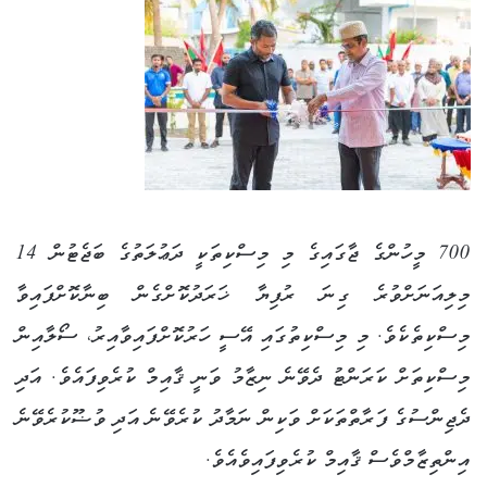
700 މީހުންގެ ޖާގައިގެ މި މިސްކިތަކީ ދަޢުލަތުގެ ބަޖެޓުން 14
މިލިއަނަށްވުރެ ގިނަ ރުފިޔާ ޚަރަދުކޮށްގެން ބިނާކޮށްފައިވާ
މިސްކިތެކެވެ. މި މިސްކިތުގައި އޭސީ ހަރުކޮށްފައިވާއިރު، ސޯލާއިން
މިސްކިތަށް ކަރަންޓު ދެވޭނެ ނިޒާމު ވަނީ ޤާއިމް ކުރެވިފައެވެ. އަދި
ދެޖިންސުގެ ފަރާތްތަކަށް ވަކިން ނަމާދު ކުރެވޭނެ އަދި ވުޟޫކުރެވޭނެ
އިންތިޒާމްވެސް ޤާއިމް ކުރެވިފައިވެއެވެ.