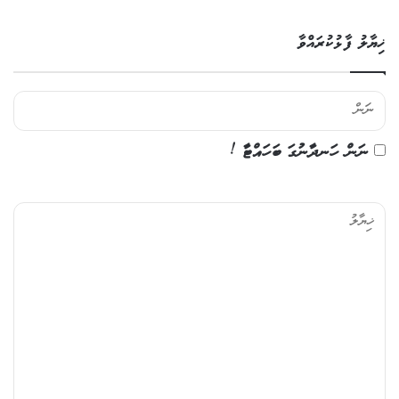
ޚިޔާލު ފާޅުކުރައްވާ
ނަން ހަނދާނުގަ ބަހައްޓާ !
ޚި
ޔާ
ލު