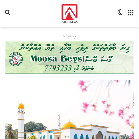
މެނޫ
Switch skin
ހޯދ
އިޝްތިހާރު