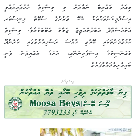
މިއަދު މަޢްރިބް ނަމާދަށް މި މިސްކިތް ހުޅުވައިދެއްވީ
އިސްލާމީކަންތައްތަކާ ބެހޭ ވުޒާރާގެ ސްޓޭޓް މިނިސްޓަރ
އަލްއުސްތާޛް ޢަބްދުލްޢަޒީޒް ޖަމާލް އަބޫބަކުރެވެ. މިސްކިތް
ހުޅުވުމަށްޓަކައި ބޭއްވި ޚާއްސަ ރަސްމިއްޔާތުގައި ކުރެންދޫ
ކައުންސިލްގެ އިސްވެރިންނާއި، ރަށުގެ ރައްޔިތުން ވަނީ
ބައިވެރިވެލައްވާފައެވެ.
އިޝްތިހާރު