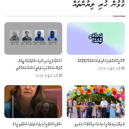
ގުޅުން ހުރި ލިޔުންތައް
ޤާނޫނީ ހޭލުންތެރިކަން އިތުރުކުރުމުގެ ކެމްޕޭނެއް
ކުޅުދުއްފުށީގައި ހިންގި މަސްތުވާތަކެތީގެ ދެ
އޮޕަރޭޝަނެއްގައި ހަތަރު މީހުން ހައްޔަރުކޮށްފި
އޯގަސްޓް 8, 2026
އޯގަސްޓް 8, 2026
ވެލިދޫގައި ތަރައްޤީކުރި ކުޑަކުދިންގެ ޕާކު ހުޅުވައިފި
ސްޕެއިންގެ ތާރީޚުގައި ފުރަތަމަ ފަހަރަށް މަޖިލީހުގެ