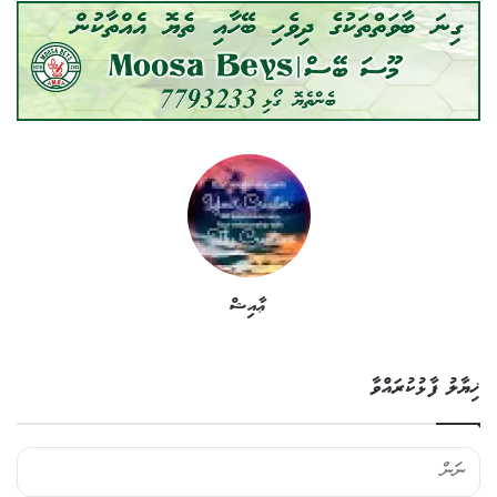
ޢާއިޝް
ޚިޔާލު ފާޅުކުރައްވާ