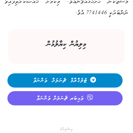
މެސެޖަކުން ހުށަހެޅުއްވޭނެއެވެ. މިކަމަށް ޚާއްޞަކުރެވިފައިވާ
ނަންބަރަކީ 7741446 އެވެ.
މިލިޔުން ކިޔާލުމުން
ޓެލެގްރާމް ޗެނަލަށް ވަންނަވާ
ވައިބަރ ޗެނަލަށް ވަންނަވާ
އިޝްތިހާރު