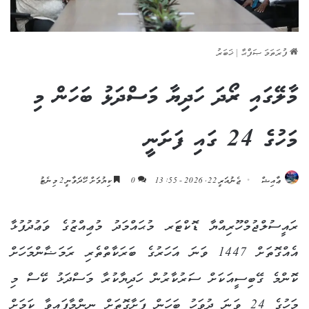
ފުރަތަމަ ޞަފްޙާ
|
ޚަބަރު
މާލޭގައި ރޯދަ ހަދިޔާ މަސްދަޅު ބަހަން މި
މަހުގެ 24 ގައި ފަށަނީ
ޢާއިޝް
ޖެނުއަރީ 22, 2026 - 13:55
0
ކިޔުމަށް ހޭދަވާނީ 2 މިނެޓު
ރައީސުލްޖުމްހޫރިއްޔާ ޑޮކްޓަރ މުޙައްމަދު މުޢިއްޒުގެ ވަޢުދުފުޅާ
އެއްގޮތަށް 1447 ވަނަ އަހަރުގެ ބަރަކާތްތެރި ރަމަޟާންމަހަށް
ކޮންމެ ގޭބިސީއަކަށް ސަރުކާރުން ހަދިޔާކުރާ މަސްދަޅު ކޭސް މި
މަހުގެ 24 ވަނަ ދުވަހު ބަހަން ފަށާގޮތަށް ނިންމާފައިވާ ކަމަށް