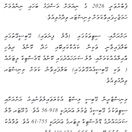
ފެބްރުވަރީ 2026 ގެ ނިޔަލަށް މަސްދަޅު ބަހައި ނިންމުމަށް
ހަމަޖެހިފައިވާކަމަށް މިނިސްޓަރ ވިދާޅުވިއެވެ.
ރަށްރަށާއި، ސިޓީތަކުގައި (މާލެ ފިޔަވައި) ގޭބިސީގޮތުގައި
ބަލާފައިވާނީ ވަކިން ކައްކާކައިބޮއި ހަދާ ކޮންމެ ދިވެހި
ޢާއިލާއެއްކަމަށާއި، މާލެ ސަރަހައްދުގައި ކޮންމެ ޑޮމެސްޓިކް މީޓަރެއް
( ވަކި ގޭބިސީއެއްގޮތުގައި) ބަލާފައިވާނެ ކަމަށް މިނިސްޓަރ
ވިދާޅުވިއެވެ.
މިނިސްޓްރީން ގޭބިސީ ލިސްޓް އެކުލަވައިލެވުނުއިރު ރަށްރަށާއި
ސިޓީތަކުގެ ގޭބިސީގެ ޖުމުލަ ޢަދަދަކީ 56,918 އެވެ. ގްރޭޓަރ މާލެ
ސަރަޙައްދުގެ ޑޮމެސްޓިކް މީޓަރގެ ޢަދަދަކީ 61,755 އެވެ. ވުމާއެކު