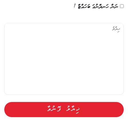
ނަން ހަނދާނުގަ ބަހައްޓާ !
ޚި
ޔާ
ލު