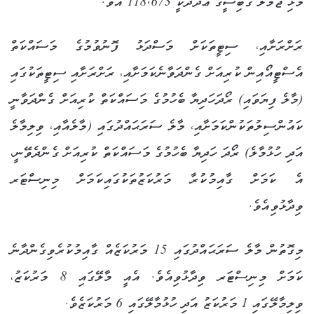
މުޅި ޖުމުލަ ގޭބިސީގެ ޢަދަދަކީ 118,673 އެވެ.
ރަށްރަށާއި، ސިޓީތަކަށް މަސްދަޅު ފޮނުވުމުގެ މަސައްކަތް
އެސްޓީއޯއިން ކުރިއަށް ގެންދަވާނެކަމަށާއި، ރަށްރަށާއި ސިޓީތަކުގައި
(މާލެ ފިޔަވައި) ރޯދަހަދިޔާ ބެހުމުގެ މަސައްކަތް ކުރިއަށް ގެންދަވާނީ
ކައުންސިލުތަކުންކަމަށާއި، މާލެ ސަރަޙައްދުގައި (މާލެއާއި، ވިލިމާލެ
އަދި ހުޅުމާލެ) ރޯދަ ހަދިޔާ ބެހުމުގެ މަސައްކަތް ކުރިއަށް ގެންދެވޭނީ،
އެ ކަމަށް ގާއިމުކުރާ މަރުކަޒުތަކުގައިކަމަށް މިނިސްޓަރ
ވިދާޅުވިއެވެ.
މިގޮތުން މާލެ ސަރަޙައްދުގައި 15 މަރުކަޒެއް ގާއިމުކުރެވިގެންދާނެ
ކަމަށް މިނިސްޓަރ ވިދާޅުވިއެވެ. އެއީ މާލޭގައި 8 މަރުކަޒު،
ވިލިމާލޭގައި 1 މަރުކަޒު އަދި ހުޅުމާލޭގައި 6 މަރުކަޒެވެ.