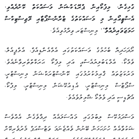
ގުޅިގެން. މިފުކޯއިން ޕްރޮޑަކްޝަން މަސައްކަތް ކޮށްދެއްވި.
އެސްޓީއޯއިން މި މަސައްކަތުގެ ޓްރާންސްޕޯޓާއި ލޮޖިސްޓިކްސް
ހަމަޖަވައިދެއްވާ‘
’ މިނިސްޓަރ ވިދާޅުވިއެވެ.
ރޯދަހަދިޔާ ބެހުމުގެ މަސައްކަތުގައި އެމްއެންޑީއެފް، އެމްޕީއެލް،
ވެމްކޯ، އެމްޑަބުލިޔުއެސްއީ އަދި މިފްކޯ ޙަރަކާތްތެރިވާނެއެވެ.
މަރުކަޒުތައް ޤާއިމުކުރުމުގައި ކޮންސްޓްރަކްޝަން މިނިސްޓްރީ،
ސްޕޯޓްސް މިނިސްޓްރީ، އެޑިއުކޭޝަން މިނިސްޓްރީ، މިފްކޯ،
އެޗްޑީސީ އަދި ވެމްކޯ ޝާމިލުވެއެވެ.
މަސްދަޅުކޭސް ލިބުމުގައި މައްސަލައެއް ދިމާވެގެން އެއްވެސް
ޝަކުވާއެއް ހުށަހަޅަން ބޭނުން ވެއްޖެނަމަ ވަޓްސްއަޕް މެދުވެރިކޮށް