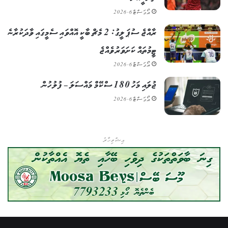
އޯގަސްޓް 6, 2026
ރާއްޖެ ސުޕަ ލީގު: 2 މެޗް ބާކީ އޮއްވައި ސެމީގައި ވާދަކުރާނެ
ޓީމުތައް ކަށަވަރު ވެއްޖެ
އޯގަސްޓް 6, 2026
ޖުލައި މަހު 180 ސްކޭމް މައްސަލަ – ފުލުހުން
އޯގަސްޓް 6, 2026
އިޝްތިހާރު