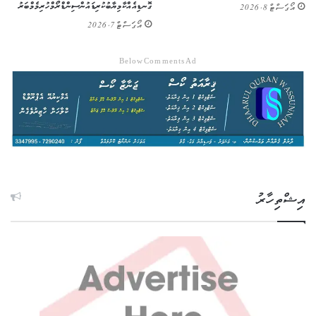
ގޮނޑިއެއް ކާމިޔާބުކުރި ޑައުން ސިންޑްރޯމްހުރި މެމްބަރު
އޯގަސްޓް 8, 2026
އޯގަސްޓް 7, 2026
Below Comments Ad
އިޝްތިހާރު