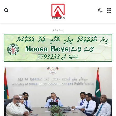
މެނޫ
Switch skin
ހޯދ
އިޝްތިހާރު