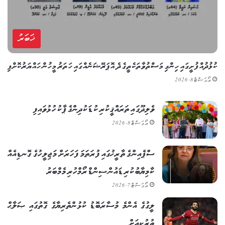
ޚަބަރު
ކުޅުދުއްފުށީގައި ހިންގި މަސްތުވާތަކެތީގެ ދެ އޮޕަރޭޝަނެއްގައި ހަތަރު މީހުން ހައްޔަރުކޮށްފި
އޯގަސްޓް 8, 2026
ވެލިދޫގައި ތަރައްޤީކުރި ކުޑަކުދިންގެ ޕާކު ހުޅުވައިފި
އޯގަސްޓް 8, 2026
ސްޕެއިންގެ ތާރީޚުގައި ފުރަތަމަ ފަހަރަށް މަޖިލީހުގެ ގޮނޑިއެއް
ކާމިޔާބުކުރި ޑައުން ސިންޑްރޯމްހުރި މެމްބަރު
އޯގަސްޓް 7, 2026
ލީގުގެ އެންމެ މުސާރަބޮޑު ކުޅުންތެރިޔާގެ ގޮތުގައި ޞަލާޙް
ތުރުކީއަށް