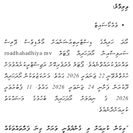
ވިލިމާލެ؛
ވެމްކޯސައިޓް
ރޯދަ ހަދިޔާގެ ޑިސްޓްރިބިއުޝަންއަށް މޯލްޑިވްސް ޕޮލިސް
ސަރވިސްއިން ރޯދަހަދިޔާ ޕޯޓަލް roadhahadhiya.mv
ތައާރަފުކުރައްވާނެއެވެ. ޕޯޓަލް މެދުވެރިކޮށް ރަޖިސްޓްރީކުރެއްވުމަށް
ހުޅުވާލެވޭނީ 22 ޖަނަވަރީ 2026 ގައެވެ. މަރުކަޒުތަކުން ރޯދަހަދިޔާ
ދޫކުރަން ފަށާނީ 24 ޖަނަވަރީ 2026 ގައެވެ. 11 ފެބުރުވަރީ
2026 ގެ ނިޔަލަށް ރޯދަހަދިޔާ ބެހުމުގެ މަސައްކަތް
ކުރިއަށްދާނެއެވެ.
“މިކަން ކުރިއަށް މި ގެންދެވެނީ ވަރަށް ގިނަ ފަރާތައްތަކެއް