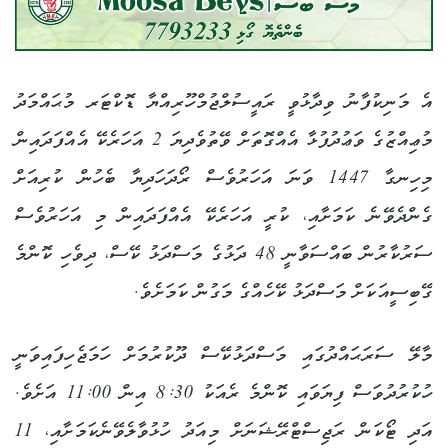
އެ މަނިކުފާނު ވިދާޅުވީ ރައީސުލްޖުމްހޫރިއްޔާ ޑޮކްޓަރ މުޙައްމަދު
މުޢިއްޒުގެ ވަޢުދުފުޅާ އެއްގޮތަށް ވޭތުވެދިޔަ 2 އަހަރެކޭ އެއްފަދައިން
މިހިނގާ 1447 ވަނަ އަހަރުވެސް ރޯދަހަދިޔާ ބެހުން ކުރިއަށް
ގެންދެވޭނެ ކަމަށާއި، ކުރީ އަހަރެކޭ އެއްފަދައިން މި އަހަރުވެސް
ސަރުކާރުން ބައްސަވާނީ 48 ދަޅުގެ މަސްދަޅު ކޭސް، ދިވެހި ކޮންމެ
ގޭބިސީއަކަށް މަސްދަޅު ކޭހެއްގެ މަގުން ކަމަށެވެ.
މާލޭ ސަރަޙައްދުގައި މަސްދަޅުކޭސް ދޫކުރުމަށް ހަމަޖެހިފައިވަނީ
ހުކުރުދުވަސް ފިޔަވައި ކޮންމެ ރެއަކު 8:30 އިން 11:00 އަށެވެ.
އަދި ޓޯކަން ރަޖިސްޓްރޭޝަނަށް މިއަދު ހުޅުވާލެވޭނެކަމަށާއި، 11