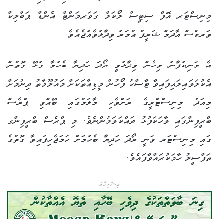
މިނިސްޓަރ އޮފް ސިޓީސް ލޯކަލް ގަވަރމަންޓް އެންޑް ޕަބްލިކް
ވަރކްސް އާދަމް ޝަރީފު ޢުމަރު ވިދާޅުވެއްޖެއެވެ.
އެ މަނިކުފާނު މިހެން ވިދާޅުވީ ރޯދަ ހަދިޔާ ބެހުމާ ގުޅޭ ގޮތުން
އެކުލަވައިލައިފައިވާ ޓާސްކު ފޯހުން މީޑިއާތަކަށް މައުލޫމާތު ދިނުމަށް
މިއަދު މިނިސްޓްރީގެ ރަށްވެހި މާލަމުގައި ބޭއްވި ޕްރެސް
ބްރީފިންގައި ވާހަކަފުޅު ދައްކަވަމުންނެވެ. މި ޕްރެސް ބްރީފިންގ
ގައި މިނިސްޓަރ ވަނީ ރޯދަ ހަދިޔާ ބެހުމަށް ހަމަޖެހިފައިވާ ގޮތުގެ
ތަފްސީލު ހާމަކުރައްވާފައެވެ.
އިޝްތިހާރު