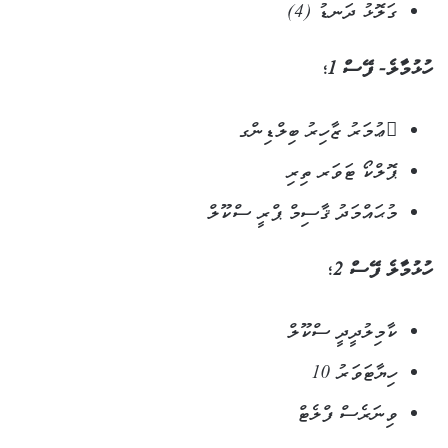
ގަލޮޅު ދަނޑު (4)
ހުޅުމާލެ- ފޭސް 1؛
ޢުމަރު ޒާހިރު ބިލްޑިންގ
ޕޮލްކޯ ޓަވަރ ތިރި
މުޙައްމަދު ޤާސިމް ޕްރީ ސްކޫލް
ހުޅުމާލެ ފޭސް 2؛
ކާމިލުދީދީ ސްކޫލް
ހިޔާޓަވަރު 10
ވިނަރެސް ފްލެޓް