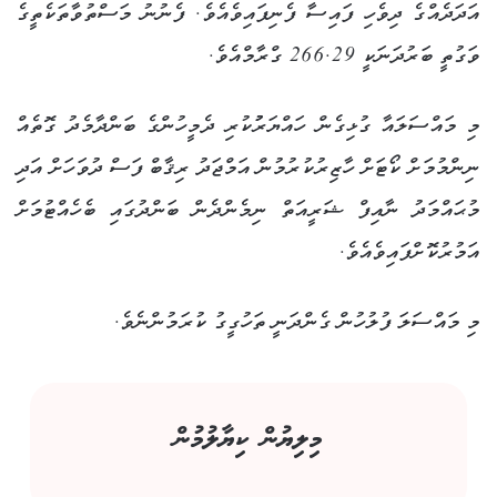
އަދަދެއްގެ ދިވެހި ފައިސާ ފެނިފައިވެއެވެ. ފެނުނު މަސްތުވާތަކެތީގެ
ވަގުތީ ބަރުދަނަކީ 266.29 ގްރާމްއެވެ.
މި މައްސަލައާ ގުޅިގެން ހައްޔަރުުކުރި ދެމީހުންގެ ބަންދާމެދު ގޮތެއް
ނިންމުމަށް ކޯޓަށް ހާޒިރުކުރުމުން އަމްޖަދު ރިޤާބް ފަސް ދުވަހަށް އަދި
މުޙައްމަދު ނާއިފް ޝަރީއަތް ނިމެންދެން ބަންދުގައި ބެހެއްޓުމަށް
އަމުރުކޮށްފައިވެއެވެ.
މި މައްސަލަ ފުލުހުން ގެންދަނީ ތަހުގީގު ކުރަމުންނެވެ.
މިލިޔުން ކިޔާލުމުން