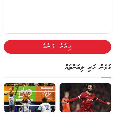
ގުޅުން ހުރި ލިޔުންތައް