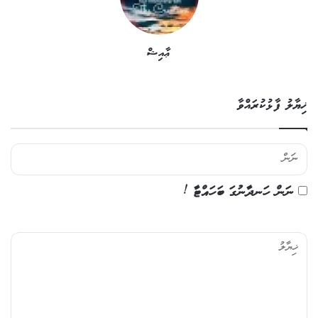
ޢާއިޝް
ޚިޔާލު ފާޅުކުރައްވާ
ނަން ހަނދާނުގަ ބަހައްޓާ !
ޚި
ޔާ
ލު