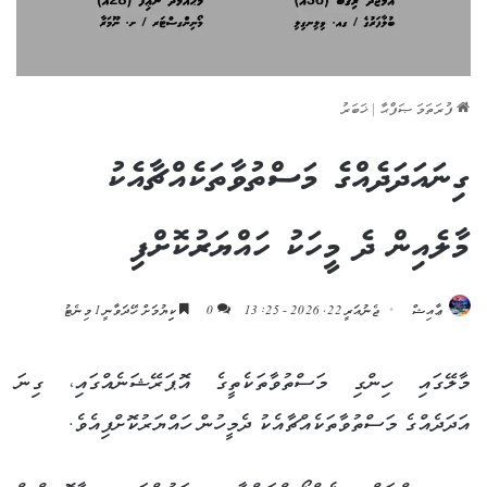
ފުރަތަމަ ޞަފްޙާ
|
ޚަބަރު
ގިނައަދަދެއްގެ މަސްތުވާތަކެއްޗާއެކު
މާލެއިން ދެ މީހަކު ހައްޔަރުކޮށްފި
ޢާއިޝް
ޖެނުއަރީ 22, 2026 - 13:25
0
ކިިޔުމަށް ހޭދަވާނީ 1 މިނެޓު
މާލޭގައި ހިންގި މަސްތުވާތަކެތީގެ އޮޕަރޭޝަނެއްގައި، ގިނަ
އަދަދެއްގެ މަސްތުވާތަކެއްޗާއެކު ދެމީހުން ހައްޔަރުކޮށްފިއެވެ.