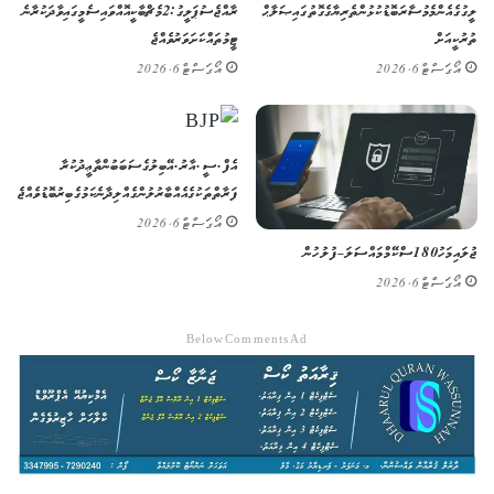
ލީގުގެ އެންމެ މުސާރަބޮޑު ކުޅުންތެރިޔާގެ ގޮތުގައި ޞަލާޙް
ރާއްޖެ ސުޕަ ލީގު: 2 މެޗް ބާކީ އޮއްވައި ސެމީގައި ވާދަކުރާނެ
ތުރުކީއަށް
ޓީމުތައް ކަށަވަރު ވެއްޖެ
އޯގަސްޓް 6, 2026
އޯގަސްޓް 6, 2026
އެފް.ސީ.އާރު.އޭ ބިލުގެ ސަބަބުން ތާޢީދުކުރާ
ފަރާތްތަކުގެ އެއްބާރުލުން ގެއްލިދާނެ ކަމުގެ ބިރު ބޮޑުވެއްޖެ
އޯގަސްޓް 6, 2026
ޖުލައި މަހު 180 ސްކޭމް މައްސަލަ – ފުލުހުން
އޯގަސްޓް 6, 2026
Below Comments Ad