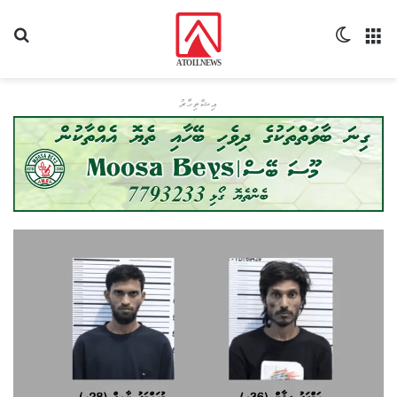
މެނޫ
Switch skin
ހޯދ
އިޝްތިހާރު