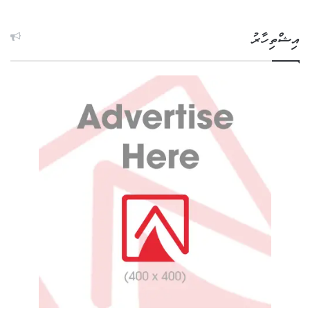
އިޝްތިހާރު