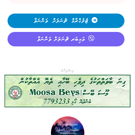
ޓެލެގްރާމް ޗެނަލަށް ވަންނަވާ
ވައިބަރ ޗެނަލަށް ވަންނަވާ
އިޝްތިހާރު