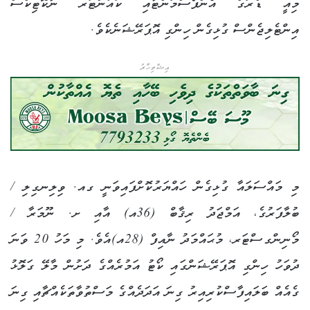
މިއީ ޑްރަގް އެންފޯސްމަންޓާއި ކައުންޓަރ ނާކޮޓިކްސް
އިންޓެލިޖެންސް ގުޅިގެން ހިންގި އޮޕަރޭޝަނެކެވެ.
އިޝްތިހާރު
މި މައްސަލައާ ގުޅިގެން ހައްޔަރުކޮށްފައިވަނީ ގއ. ވިލިނގިލި /
ބުލާފަރުގެ، އަމްޖަދު ރިޤާބް (36އ) އާއި ށ. ނޫމަރާ /
މޯނިންގސްޓަރ، މުޙައްމަދު ނާއިފް (28އ)އެވެ. މި މަހު 20 ވަނަ
ދުވަހު ހިންގި އޮޕަރޭޝަންގައި ކޯޓު އަމުރެއްގެ ދަށުން މާލޭ ގަލޮޅު
ގެއެއް ބަލައިފާސްކުރިއިރު ގިނަ އަދަދެއްގެ މަސްތުވާތަކެއްޗާއި ގިނަ