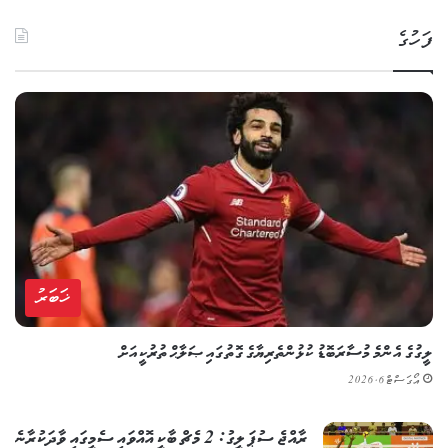
ފަހުގެ
ޚަބަރު
ލީގުގެ އެންމެ މުސާރަބޮޑު ކުޅުންތެރިޔާގެ ގޮތުގައި ޞަލާޙް ތުރުކީއަށް
އޯގަސްޓް 6, 2026
ރާއްޖެ ސުޕަ ލީގު: 2 މެޗް ބާކީ އޮއްވައި ސެމީގައި ވާދަކުރާނެ