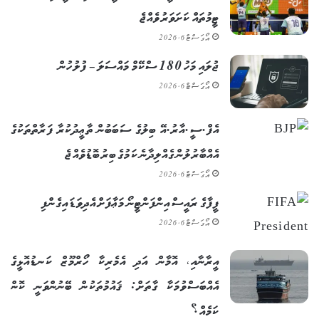
ޓީމުތައް ކަށަވަރު ވެއްޖެ
އޯގަސްޓް 6, 2026
ޖުލައި މަހު 180 ސްކޭމް މައްސަލަ – ފުލުހުން
އޯގަސްޓް 6, 2026
އެފް.ސީ.އާރު.އޭ ބިލުގެ ސަބަބުން ތާޢީދުކުރާ ފަރާތްތަކުގެ
އެއްބާރުލުން ގެއްލިދާނެ ކަމުގެ ބިރު ބޮޑުވެއްޖެ
އޯގަސްޓް 6, 2026
ފީފާގެ ރައީސް އިންފަންޓީނޯ މަޢާފަށް އެދިވަޑައިގެންފި
އޯގަސްޓް 6, 2026
އީރާނާއި، އޮމާން އަދި އެމެރިކާ ހޯރްމޫޒް ކަނޑުއޮޅީގެ
އެއްބަސްވުމަކާ ގާތަށް: ޤައުމުތަކުން ބޭނުންވަނީ ކޮން
ކަމެއް؟