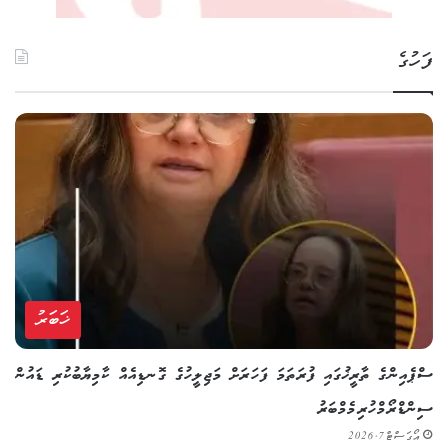
ފަހުގެ
ޚަބަރު
ސްޕެއިންގެ ތާރީޚުގައި ފުރަތަމަ ފަހަރަށް މަޖިލީހުގެ ގޮނޑިއެއް ކާމިޔާބުކުރި ޑައުން
ސިންޑްރޯމްހުރި މެމްބަރު
އޯގަސްޓް 7, 2026