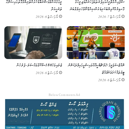
ސްޕެއިންގެ ތާރީޚުގައި ފުރަތަމަ ފަހަރަށް މަޖިލީހުގެ
ލީގުގެ އެންމެ މުސާރަބޮޑު ކުޅުންތެރިޔާގެ ގޮތުގައި ޞަލާޙް
ގޮނޑިއެއް ކާމިޔާބުކުރި ޑައުން ސިންޑްރޯމްހުރި މެމްބަރު
ތުރުކީއަށް
އޯގަސްޓް 7, 2026
އޯގަސްޓް 6, 2026
ރާއްޖެ ސުޕަ ލީގު: 2 މެޗް ބާކީ އޮއްވައި ސެމީގައި ވާދަކުރާނެ
ޖުލައި މަހު 180 ސްކޭމް މައްސަލަ – ފުލުހުން
ޓީމުތައް ކަށަވަރު ވެއްޖެ
އޯގަސްޓް 6, 2026
އޯގަސްޓް 6, 2026
Below Comments Ad