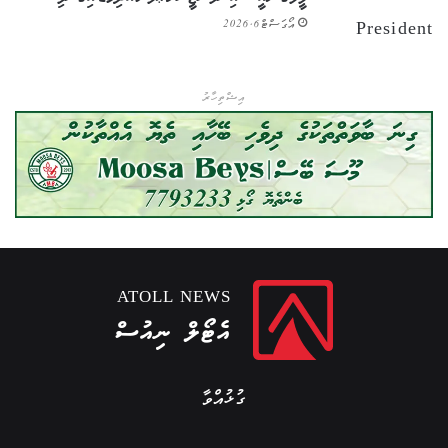
އޯގަސްޓް 6, 2026
އިޝްތިހާރު
ATOLL NEWS
އެޓޯލް ނިއުސް
ގުޅުއްވާ