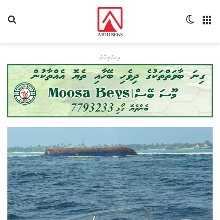
މެނޫ
Switch skin
ހޯދ
އިޝްތިހާރު