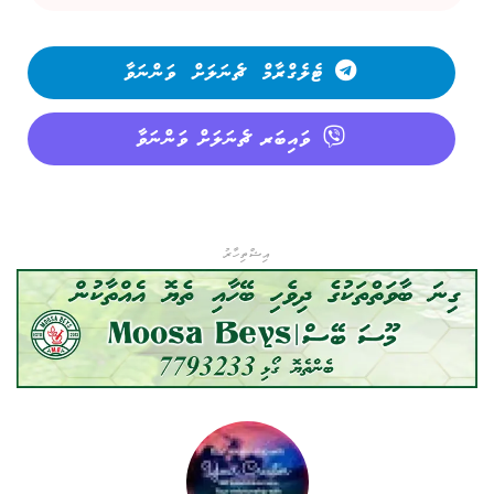
ޓެލެގްރާމް ޗެނަލަށް ވަންނަވާ
ވައިބަރ ޗެނަލަށް ވަންނަވާ
އިޝްތިހާރު