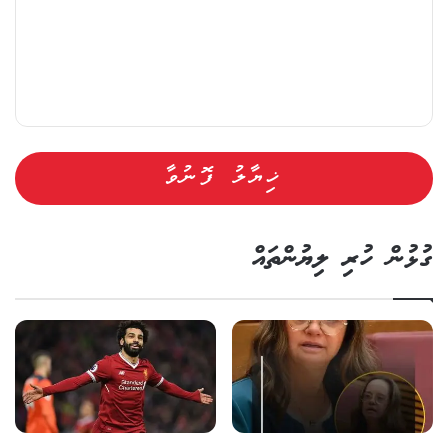
ގުޅުން ހުރި ލިޔުންތައް