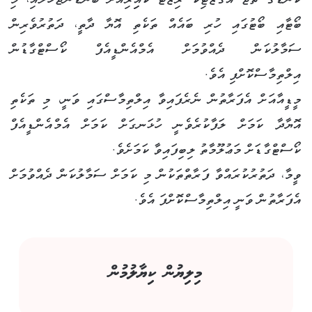
ކަނޑުގެ ތާޖް އެގްޒޯޓިކާ ރިޒޯޓު ކައިިރިއަށް ބަންޑުންޖަހާލައި، މި
ބޯޓާއި ބޯޓުގައި ހުރި ބައެއް ތަކެތި އޮޔާ ދާތީ، ދަތުރުވެރިން
ސަމާލުކަން ދެއްވުމަށް އެމްއެންޑީއެފް ކޯސްޓްގާޑުން
އިލްތިމާސްކޮށްފި އެވެ.
މީޑީއާއަށް އެފަރާތުން ނެރެފައިވާ އިލްތިމާސްގައި ވަނީ، މި ތަކެތި
އޮޔާދާ ކަމަށް ލަފާކުރެވެނީ ހުޅަނގަށް ކަމަށް އެމްއެންޑީއެފް
ކޯސްޓްގާޑަށް މަޢުލޫމާތު ލިބިފައިވާ ކަމަށެވެ.
ވީމާ، ދަތުރުކުރައްވާ ފަރާތްތަކުން މި ކަމަށް ސަމާލުކަން ދެއްވުމަށް
އެފަރާތުން ވަނީ އިލްތިމާސްކޮށްފަ އެވެ.
މިލިޔުން ކިޔާލުމުން