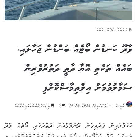
ފުރަތަމަ ޞަފްޙާ
|
ޚަބަރު
ވާދޫ ކަނޑުން ބޯޓެއް ބަންޑުން ޖަހާލައި،
ބައެއް ތަކެތި އޮޔާ ދާތީ ދަތުރުވެރިން
ސަމާލުވުމަށް އިލްތިމާސްކޮށްފި
ޢާއިޝް
ޖެނުއަރީ 18, 2026 - 10:56
0
މިނެޓަކަށްވުރެ ކުޑައިރުކޮޅެއް
ހުޅުމާލެއިން ފުރައިގެން ދޮންމާގާއަށް ދަތުރުކުރި ބޯޓެއް ވާދޫ