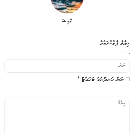
ޢާއިޝް
ޚިޔާލު ފާޅުކުރައްވާ
ނަން ހަނދާނުގަ ބަހައްޓާ !
ޚި
ޔާ
ލު