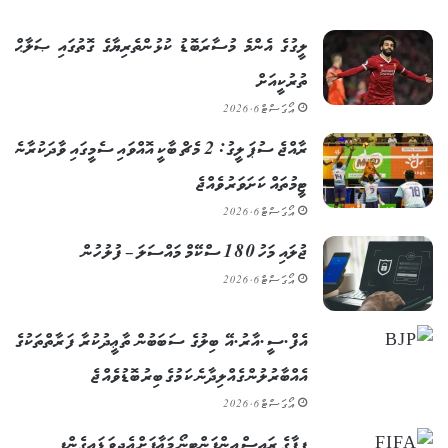
ލީގުގެ އެންމެ މުސާރަބޮޑު ކުޅުންތެރިޔާގެ ގޮތުގައި ޞަލާޙް
ތުރުކީއަށް
އޯގަސްޓް 6, 2026
ރާއްޖެ ސުޕަ ލީގު: 2 މެޗް ބާކީ އޮއްވައި ސެމީގައި ވާދަކުރާނެ
ޓީމުތައް ކަށަވަރު ވެއްޖެ
އޯގަސްޓް 6, 2026
ޖުލައި މަހު 180 ސްކޭމް މައްސަލަ – ފުލުހުން
އޯގަސްޓް 6, 2026
އެފް.ސީ.އާރު.އޭ ބިލުގެ ސަބަބުން ތާޢީދުކުރާ ފަރާތްތަކުގެ
އެއްބާރުލުން ގެއްލިދާނެ ކަމުގެ ބިރު ބޮޑުވެއްޖެ
އޯގަސްޓް 6, 2026
ފީފާގެ ރައީސް އިންފަންޓީނޯ މަޢާފަށް އެދިވަޑައިގެންފި