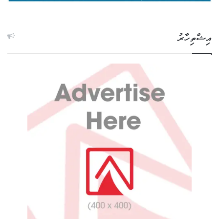
އިޝްތިހާރު