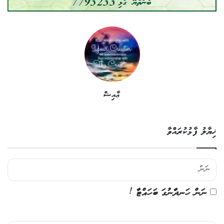
ޢާއިޝް
ޚިޔާލު ފާޅުކުރައްވާ
ނަން ހަނދާނުގަ ބަހައްޓާ !
ޚި