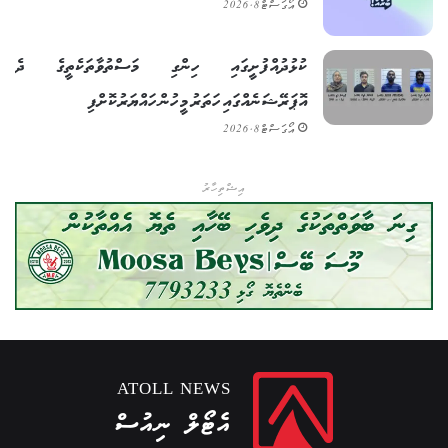
އޯގަސްޓް 8, 2026
ކުޅުދުއްފުށީގައި ހިންގި މަސްތުވާތަކެތީގެ ދެ
އޮޕަރޭޝަނެއްގައި ހަތަރު މީހުން ހައްޔަރުކޮށްފި
އޯގަސްޓް 8, 2026
އިޝްތިހާރު
ATOLL NEWS
އެޓޯލް ނިއުސް