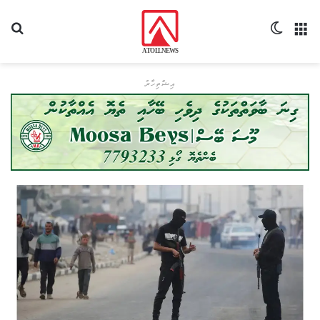
މެނޫ
Switch skin
ހޯދ
އިޝްތިހާރު