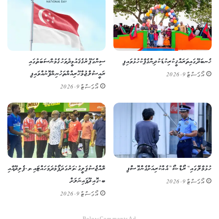
ހެނބަދޫގައި ތަރައްޤީކުރި ކުޑަކުދިންގެ ޕާކު ހުޅުވައިފި
ސިންގަޕޫރުގެ ޤައުމީ ދުވަހުގެ މުނާސަބަތުގައި
ރައީސުލްޖުމްހޫރިއްޔާ ތަހުނިޔާ ފޮނުއްވައިފި
އޯގަސްޓް 9, 2026
އޯގަސްޓް 9, 2026
ހުޅުމާލޭގައި “ރޯޑްޝޯ” އެއް ކުރިއަށް ގެންގޮސްފި
ރާއްޖެ ސުޕަލީގު: ވަރުގަދަ ފޯމު ދަމަހައްޓައި، ވ.ފެލިދޫ އާއި
ބ.ގޮއިދޫ ފައިނަލަށް
އޯގަސްޓް 9, 2026
އޯގަސްޓް 9, 2026