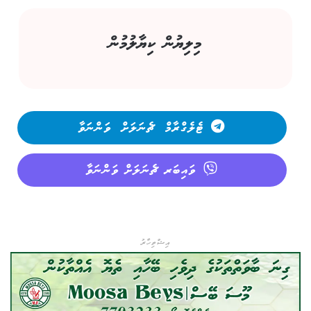
މިލިޔުން ކިޔާލުމުން
ޓެލެގްރާމް ޗެނަލަށް ވަންނަވާ
ވައިބަރ ޗެނަލަށް ވަންނަވާ
އިޝްތިހާރު