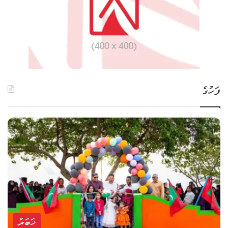
ފަހުގެ
ޚަބަރު