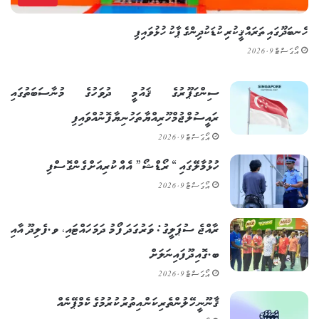
ހެނބަދޫގައި ތަރައްޤީކުރި ކުޑަކުދިންގެ ޕާކު ހުޅުވައިފި
އޯގަސްޓް 9, 2026
ސިންގަޕޫރުގެ ޤައުމީ ދުވަހުގެ މުނާސަބަތުގައި
ރައީސުލްޖުމްހޫރިއްޔާ ތަހުނިޔާ ފޮނުއްވައިފި
އޯގަސްޓް 9, 2026
ހުޅުމާލޭގައި “ރޯޑްޝޯ” އެއް ކުރިއަށް ގެންގޮސްފި
އޯގަސްޓް 9, 2026
ރާއްޖެ ސުޕަލީގު: ވަރުގަދަ ފޯމު ދަމަހައްޓައި، ވ.ފެލިދޫ އާއި
ބ.ގޮއިދޫ ފައިނަލަށް
އޯގަސްޓް 9, 2026
ޤާނޫނީ ހޭލުންތެރިކަން އިތުރުކުރުމުގެ ކެމްޕޭނެއް