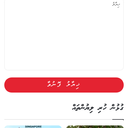
ޔާ
ލު
ގުޅުން ހުރި ލިޔުންތައް