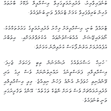
ބުނެފައިވާއިރު، މެދުއިރުމަތީގައިވާ އިސްރާއީލާ ދެކޮޅު ބާރުތައް
މުޅިން ބަލިވެފައިވާ ކަމަށް ޓްރަމްޕް ވަނީ ބުނެފައެވެ.
ޓްރަމްޕް ބުނީ، އިސްރާއީލަށް މިހާރު މެދުއިރުމަތީގެ ގައުމުތަކާއެކު،
ނޯމަލައިޒޭޝަން އެއްބަސްވުންތައް އެކުލަވާލުމަށާއި، އިތުބާރު
އުފެއްދުމަށް އަލުން ފޯކަސް ކުރެވިދާނެ ކަމަށެވެ.
”ހުރިހާ ޙަޟާރަތެއްގެ ދުޝްމަނުން ތިބީ ފަހަތަށް ޖެހިފަ.
އިސްރާއީލާއި ފަލަސްތީނުގެ ރައްޔިތުންނަށް ވެސް ދިގު އަދި
ވޭންދެނިވި ހުވަފެން އެންމެ ފަހުން ނިމިއްޖެ. މިއީ އިސްރާއީލާއި
މެދުއިރުމައްޗަށް ވެސް ވަރަށް ނާޒުކް ވަގުތެއް“ އޭނާގެ ތަޤްރީރުގައި
ވަނީ ބުނެފައެވެ.