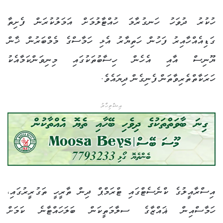
ހުކުރު ދުވަހު ހަނގުރާމަ ހުއްޓާލުމަށް އަމަލުކުރަން ފެށިތާ
ގަޑިއެއްހާއިރު ފަހުން ހަތިޔާރު އެޅި ހަމާސްގެ މެމްބަރުން ޚާން
ޔޫނިސް އާއި އެހެން ހިސާބުތަކުގައި މިނިވަންކަމާއެކު
ހަރަކާތްތެރިވާތަން ފެނިގެން ދިޔައެވެ.
އިޝްތިހާރު
އިސްރާއީލުގެ ކްނެސެޓްގައި ޓްރަމްޕް ދިން ތާރީހީ ތަގުރީރުގައި،
ހަމާސްއިން ޣައްޒާގެ ސލާމަތީކަން ބަލަހައްޓާނެ ކަމަށް