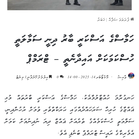
ފުރަތަމަ ޞަފްޙާ
|
ޚަބަރު
ހަމާސްގެ އަސްކަރީ ބާރު ދިނީ ސަމާލަތީ
ހުސްކަމަކަށް އައިދާނެތީ – ޓްރަމްޕް
ޢާއިޝް
އޮކްޓޯބަރ 14, 2025 - 14:00
0
ކިިޔުމަށް ހޭދަވާނީ 1 މިނެޓު
ހަނގުރާމަ ހުއްޓާލުމާއެކު، ހަމާސްގެ އަސްކަރީ ބާރުތައް މުޅި
ޣައްޒާގެ ހުރިހާ ސަރަހައްދެއްގައި ޙަރަކާތްތެރި ވުމަށް ރުހުންދިނީ،
ސަލާމަތީ ހުސްކަމެއްގެ ތެރެއަށް ޣައްޒާ ދިޔަ ނުދިނުމަށް ކަމަށް
އެމެރިކާގެ ރައީސް ޓްރަމްޕް ބުނެފި އެވެ.