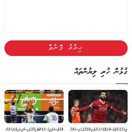
ގުޅުން ހުރި ލިޔުންތައް
ލީގުގެ އެންމެ މުސާރަބޮޑު ކުޅުންތެރިޔާގެ ގޮތުގައި ޞަލާޙް
ރާއްޖެ ސުޕަ ލީގު: 2 މެޗް ބާކީ އޮއްވައި ސެމީގައި ވާދަކުރާނެ