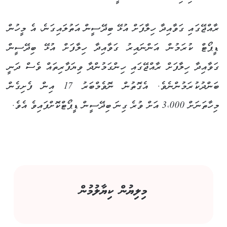
ރާއްޖޭގައި ގަވާއިދާ ހިލާފަށް އުޅޭ ބިދޭސީން އަތުލައިގަނެ، އެ މީހުން
ޑީޕޯޓް ކުރަމުން އަންނައިރު ގަވާއިދާ ހިލާފަށް އުޅޭ ބިދޭސީން
ގަވާއިދާ ހިލާފަށް ރާއްޖޭގައި ހިންގަމުންދާ ވިޔަފާރިތައް ވެސް ދަނީ
ބަންދުކުރަމުންނެވެ. އެގޮތުން ނޮވެމްބަރު 17 އިން ފެށިގެން
މިހާތަނަށް 3،000 އަށް ވުރެ ގިނަ ބިދޭސީން ޑީޕޯޓްކޮށްފައިވެ އެވެ.
މިލިޔުން ކިޔާލުމުން