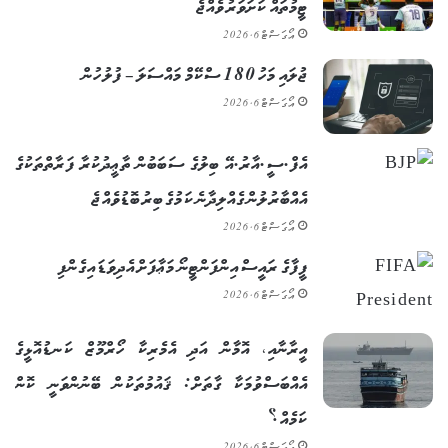
ޓީމުތައް ކަށަވަރު ވެއްޖެ
އޯގަސްޓް 6, 2026
ޖުލައި މަހު 180 ސްކޭމް މައްސަލަ – ފުލުހުން
އޯގަސްޓް 6, 2026
އެފް.ސީ.އާރު.އޭ ބިލުގެ ސަބަބުން ތާޢީދުކުރާ ފަރާތްތަކުގެ
އެއްބާރުލުން ގެއްލިދާނެ ކަމުގެ ބިރު ބޮޑުވެއްޖެ
އޯގަސްޓް 6, 2026
ފީފާގެ ރައީސް އިންފަންޓީނޯ މަޢާފަށް އެދިވަޑައިގެންފި
އޯގަސްޓް 6, 2026
އީރާނާއި، އޮމާން އަދި އެމެރިކާ ހޯރްމޫޒް ކަނޑުއޮޅީގެ
އެއްބަސްވުމަކާ ގާތަށް: ޤައުމުތަކުން ބޭނުންވަނީ ކޮން
ކަމެއް؟
އޯގަސްޓް 6, 2026