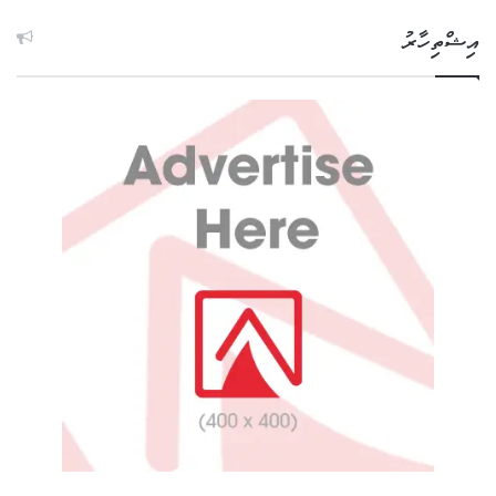
އިޝްތިހާރު