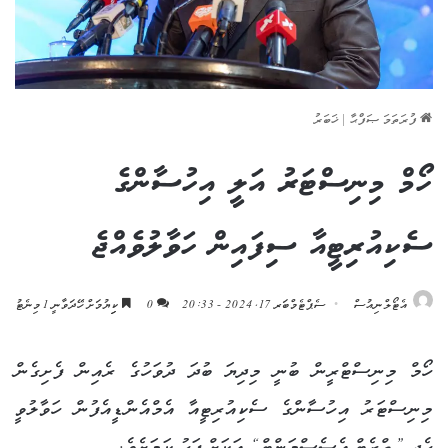
ފުރަތަމަ ޞަފްޙާ
|
ޚަބަރު
ހޯމް މިނިސްޓަރު އަލީ އިހުސާންގެ
ސެކިއުރިޓީއާ ސިފައިން ހަވާލުވެއްޖެ
އެޓޯލްނިއުސް
ސެޕްޓެމްބަރ 17, 2024 - 20:33
0
ކިިޔުމަށް ހޭދަވާނީ 1 މިނެޓު
ހޯމް މިނިސްޓްރީން ބުނީ މިދިޔަ ބުދަ ދުވަހުގެ ރެއިން ފެށިގެން
މިނިސްޓަރު އިހުސާންގެ ސެކިއުރިޓީއާ އެމްއެންޑީއެފުން ހަވާލުވީ