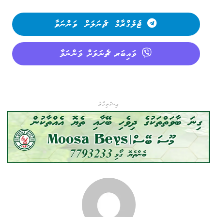
ޓެލެގްރާމް ޗެނަލަށް ވަންނަވާ
ވައިބަރ ޗެނަލަށް ވަންނަވާ
އިޝްތިހާރު