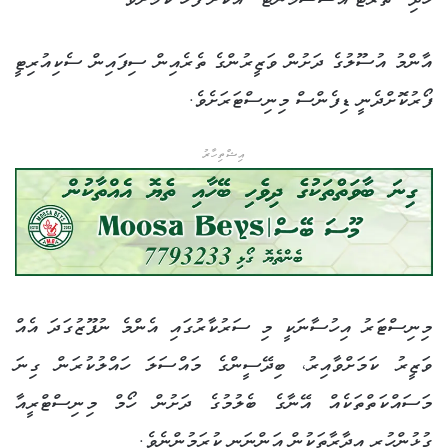
ހެދި ”ތްރެޓް އެސެސްމަންޓް“ އަކަށް ފަހު ކަމަށެވެ.
އާންމު އުސޫލުގެ ދަށުން ވަޒީރުންގެ ތެރެއިން ސިފައިން ސެކިއުރިޓީ
ފޯރުކޮށްދެނީ ޑިފެންސް މިނިސްޓަރަށެވެ.
އިޝްތިހާރު
މިނިސްޓަރު އިހުސާނަކީ މި ސަރުކާރުގައި އެންމެ ނުފޫޒުގަދަ އެއް
ވަޒީރު ކަމަށްވާއިރު، ބިދޭސީންގެ މައްސަލަ ހައްލުކުރަން ގިނަ
މަސައްކަތްތަކެއް އޭނާގެ ބެލުމުގެ ދަށުން ހޯމް މިނިސްޓްރީއާ
ގުޅުންހުރި އިދާރާތަކުން އަންނަނީ ކުރަމުންނެވެ.