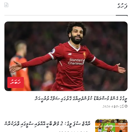
ފަހުގެ
ޚަބަރު
ލީގުގެ އެންމެ މުސާރަބޮޑު ކުޅުންތެރިޔާގެ ގޮތުގައި ޞަލާޙް ތުރުކީއަށް
އޯގަސްޓް 6, 2026
ރާއްޖެ ސުޕަ ލީގު: 2 މެޗް ބާކީ އޮއްވައި ސެމީގައި ވާދަކުރާނެ