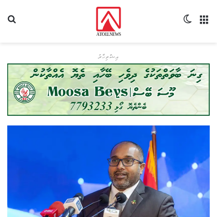
މެނޫ
Switch skin
ހޯދ
އިޝްތިހާރު