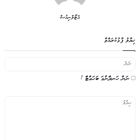
އެޓޯލްނިއުސް
ޚިޔާލު ފާޅުކުރައްވާ
ނަން ހަނދާނުގަ ބަހައްޓާ !
ޚި
ޔާ
ލު