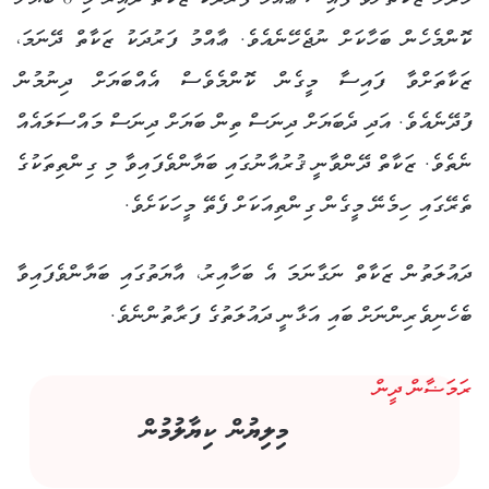
ކޮންމެހެން ބަހާކަށް ނުޖެހޭނެއެވެ. ޢާއްމު ފަރުދަކު ޒަކާތް ދޭނަމަ،
ޒަކާތަށްވާ ފައިސާ މީގެން ކޮންމެވެސް އެއްބަޔަށް ދިނުމުން
ފުދޭނެއެވެ. އަދި ދެބަޔަށް ދިނަސް ތިން ބަޔަށް ދިނަސް މައްސަލައެއް
ނެތެވެ. ޒަކާތް ދޭންވާނީ ޤުރުއާނުގައި ބަޔާންވެފައިވާ މި ގިންތިތަކުގެ
ތެރޭގައި ހިމެނޭ މީގެން ގިންތިއަކަށް ފެތޭ މީހަކަށެވެ.
ދައުލަތުން ޒަކާތް ނަގާނަމަ އެ ބަހާއިރު، އާޔަތުގައި ބަޔާންވެފައިވާ
ބެހެނިވެރިންނަށް ބައި އަޅާނީ ދައުލަތުގެ ފަރާތުންނެވެ.
ރަމަޟާން
ދީން
މިލިޔުން ކިޔާލުމުން