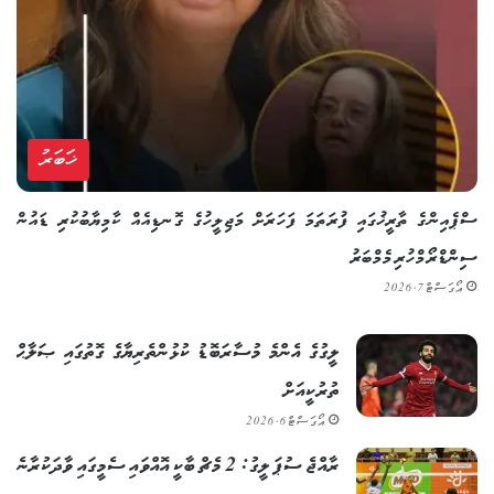
ޚަބަރު
ސްޕެއިންގެ ތާރީޚުގައި ފުރަތަމަ ފަހަރަށް މަޖިލީހުގެ ގޮނޑިއެއް ކާމިޔާބުކުރި ޑައުން
ސިންޑްރޯމްހުރި މެމްބަރު
އޯގަސްޓް 7, 2026
ލީގުގެ އެންމެ މުސާރަބޮޑު ކުޅުންތެރިޔާގެ ގޮތުގައި ޞަލާޙް
ތުރުކީއަށް
އޯގަސްޓް 6, 2026
ރާއްޖެ ސުޕަ ލީގު: 2 މެޗް ބާކީ އޮއްވައި ސެމީގައި ވާދަކުރާނެ