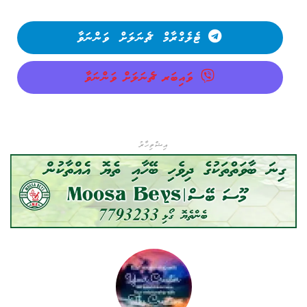
ޓެލެގްރާމް ޗެނަލަށް ވަންނަވާ
ވައިބަރ ޗެނަލަށް ވަންނަވާ
އިޝްތިހާރު