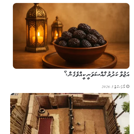
އަޖުވާ ކަދުރު ޚާއްސަވަނީ ކީއްވެގެން؟
އޯގަސްޓް 5, 2026