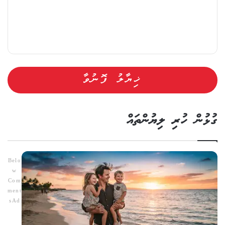
ގުޅުން ހުރި ލިޔުންތައް
Belo
w
Com
ment
s Ad