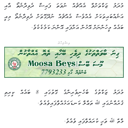
މުދަލު ޒަކާތަށްވާ އެއްޗެއް ނުވަތަ ފައިސާ ދެވިދާނެތޯ އާއި
އަނެއްބައިތަކަށް އެއްވެސް އެއްޗެއް ނުދޭގޮތަށް ދެވިދާނެތޯ މިއީ
ބައެއް މީހުންނަށް އޮޅުން އަރާފައި އޮންނަ ކަމެކެކެވެ.
އިޝްތިހާރު
މުދަލު ޒަކާތުގެ ބެހެނިވެރިންގެ ގޮތުގައި 8 ބައެއް ކީރިތި
ޤުރުއާނުގައި ﷲ ތަޢާލާ ކަނޑައަޅުއްވާފައިވެއެވެ.
މާތް ﷲ ވަޙީ ކުރައްވާފައި ވެއެވެ.