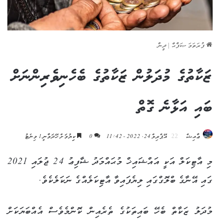
ފުރަތަމަ ޞަފްޙާ
|
ދީން
ޒަކާތުގެ މުދަލުން ޒަކާތުގެ ބެހެނިވެރިންނަށް
ބައި އަޅާނެ ގޮތް
ޢާއިޝް
އޭޕްރިލް 24, 2022 - 11:42
0
ކިިޔުމަށް ހޭދަވާނީ 1 މިނެޓު
މި އާޓިކަލް އަކީ އައްޝައިޚް މުޙައްމަދު ޝާފިޢު 24 ޖުލައި 2021
ގައި އޭނާގެ ބްލޮގްގައި ލިޔެފައިވާ އާޓިކަލެއްގެ ނަކަލެކެވެ.
މުދަލު ޒަކާތް ބެހޭ ބައިތަކުގެ ތެރެއިން ކޮންމެވެސް އެއްބަޔަކަށް