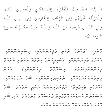
﴿ إِنَّمَا الصَّدَقَاتُ لِلْفُقَرَاءِ وَالْمَسَاكِينِ وَالْعَامِلِينَ عَلَيْهَا
وَالْمُؤَلَّفَةِ قُلُوبُهُمْ وَفِي الرِّقَابِ وَالْغَارِمِينَ وَفِي سَبِيلِ اللَّـهِ
وَابْنِ السَّبِيلِ فَرِيضَةً مِّنَ اللَّـهِ وَاللَّـهُ عَلِيمٌ حَكِيمٌ ﴾ -سورة
التوية ٦٠-
މާނައީ: ‘ޒަކާތުގެ ތަކެތި ފަޤީރުންނަށާއި، މިސްކީނުންނަށާއި،
އެކަމުގެ ޢާމިލުންނަށާއި، އެބައިމީހުންގެ ހިތްތައް އެކުވެރި ކުރައްވާ
މީހުންނަށާއި(އަލަށް އިސްލާމްވާ މީހުންނަށާއި)، އަޅުން
މިނިވަންކުރުމުގައްޔާއި، ދަރަނިވެރިންނަށާއި، ﷲގެ މަގުގައްޔާއި،
(ޙާލުގައި ޖެހިފައިވާ) ދަތުރުވެރިންނަށް މެނުވީ ނުވެއެވެ. ﷲގެ
ޙަޟްރަތުން ކަނޑައަޅުއްވާފައިވާ ފަރުޟެއްގެ ގޮތުގައެވެ. އަދި ﷲއީ
މޮޅަށް ދެނެވޮޑިގެންވާ ޙަކީމްވަންތަ އިލާހެވެ.”