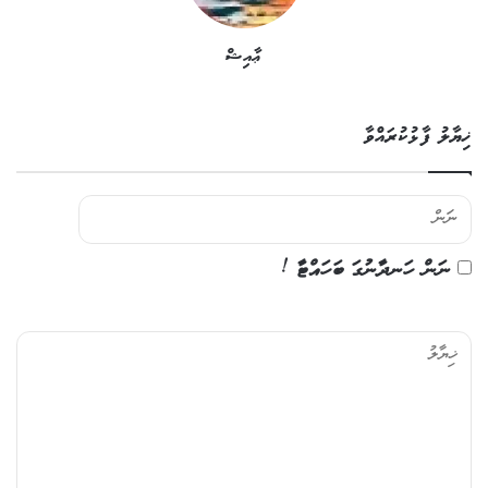
ޢާއިޝް
ޚިޔާލު ފާޅުކުރައްވާ
ނަން ހަނދާނުގަ ބަހައްޓާ !
ޚި
ޔާ
ލު