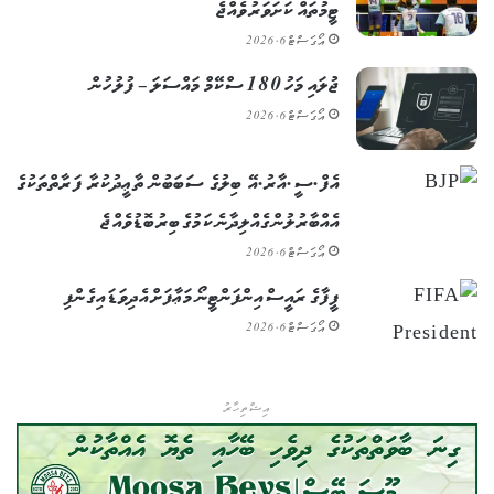
ޓީމުތައް ކަށަވަރު ވެއްޖެ
އޯގަސްޓް 6, 2026
ޖުލައި މަހު 180 ސްކޭމް މައްސަލަ – ފުލުހުން
އޯގަސްޓް 6, 2026
އެފް.ސީ.އާރު.އޭ ބިލުގެ ސަބަބުން ތާޢީދުކުރާ ފަރާތްތަކުގެ
އެއްބާރުލުން ގެއްލިދާނެ ކަމުގެ ބިރު ބޮޑުވެއްޖެ
އޯގަސްޓް 6, 2026
ފީފާގެ ރައީސް އިންފަންޓީނޯ މަޢާފަށް އެދިވަޑައިގެންފި
އޯގަސްޓް 6, 2026
އިޝްތިހާރު