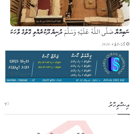
ނަބިއްޔާ صَلَّى اللَّهُ عَلَيْهِ وَسَلَّمَ ދުނިޔެ ދޫކުރެއްވި ގޮތުގެ ވާހަކަ
އޯގަސްޓް 4, 2026
އިޝްތިހާރު