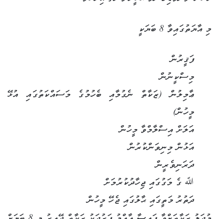
މި އާޔަތުގައިވާ 8 ބަޔަކީ
ފަޤީރުން
މިސްކީނުން
ޢާމިލުން (ޒަކާތް ނެގުމާއި ބެހުމުގެ މަސައްކަތުގައި އުޅޭ
މީހުން)
އަލަށް އިސްލާމްވާ މީހުން
އަޅުން މިނިވަންކުރުން
ދަރަނިވެރީން
ﷲ ގެ މަގުގައި ޖިހާދުކުރުމަށް
ދަތުރު މަތީގައި ޙާލުގައި ޖެހޭ މީހުން
މުދަލު ޒަކާތަށްވާ ފައިސާ ޢާއްމު ފަރުދަކު ޒަކާތް ދޭއިރު މި 8 ބަޔަށް