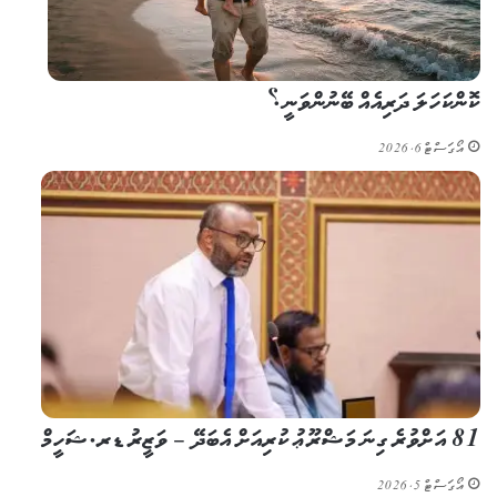
ކޮންކަހަލަ ދަރިއެއް ބޭނުންވަނީ؟
އޯގަސްޓް 6, 2026
81 އަށްވުރެ ގިނަ މަޝްރޫޢު ކުރިއަށް އެބަދޭ – ވަޒީރު ޑރ.ޝަހީމް
އޯގަސްޓް 5, 2026