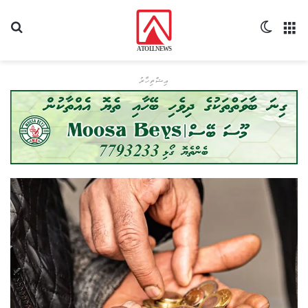
މެނޫ
Switch skin
ހޯދ
އިޝްތިހާރު