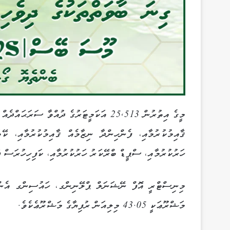
ޤާއިމުކުރުމާއި، ފެންހިންދާ ނިޒާމެއް ޤާއިމުކުރުމާއި، ކ
ހަރުކުރުމާއި، ސްޕީޑް ބްރޭކަރު ހަރުކުރުމާއި، ކަފިހިހުރަސް ފ
މިނިސްޓްރީ އޮފް ނޭޝަނަލް ޕްލޭނިންގ، ހައުސިންގ އެންޑް
މަޝްރޫޢަކީ 43.05 މިލިއަން ރުފިޔާގެ މަޝްރޫޢެކެވެ.