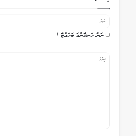
ނަން ހަނދާނުގަ ބަހައްޓާ !
ޚި
ޔާ
ލު