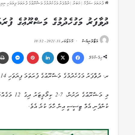
ފުރަތަމަ ޞަފްޙާ
|
ޚަބަރު
|
ދުވާފަރު މަގުހެދުމުގެ މަޝްރޫޢުގެ ފުރަތަމަ ފިޔަވަހި ނިމިއ
ދުވާފަރު މަގުހެދުމުގެ މަޝްރޫޢުގެ ފުރަތަ
އެޓޯލްނިއުސް
އޮކްޓޯބަރ 31, 2021 - 10:32
Messenger
Pinterest
LinkedIn
X
Facebook
ހިއްސާކުރޭ
ރ. ދުވާފަރު މަގުހެދުމުގެ މަޝްރޫޢުގެ ފުރަތަމަ ފިޔަވަހި 14 ފެބްރުއަރީ 2021 ވަނަ ދުވަހު ނިމިއްޖެ އެވެ.
މި މަޝްރޫޢުގ
ކުންފުނި އެމް ޓީސީސީ އިން ހާމަ ކުރެ އެވެ.