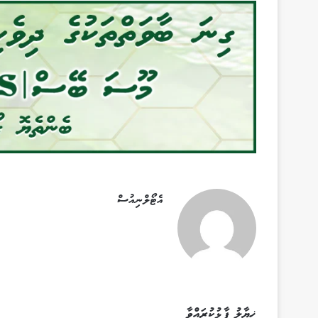
އެޓޯލްނިއުސް
ޚިޔާލު ފާޅުކުރައްވާ