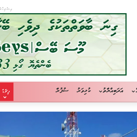
އިޝްތިހާރު
އަދަބިއްޔާތު
ކުޅިވަރު
ސުފުރާ
ފީޗާޑް