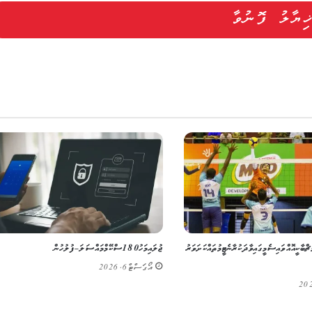
އްޖެ ސުޕަ ލީގު: 2 މެޗް ބާކީ އޮއްވައި ސެމީގައި ވާދަކުރާނެ ޓީމުތައް ކަށަވަރު
ޖުލައި މަހު 180 ސްކޭމް މައްސަލަ – ފުލުހުން
އޯގަސްޓް 6, 2026