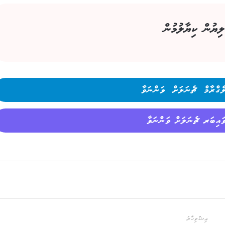
ލިޔުން ކިޔާލުމުން
ެގްރާމް ޗެނަލަށް ވަންނަވާ
ައިބަރ ޗެނަލަށް ވަންނަވާ
އިޝްތިހާރު