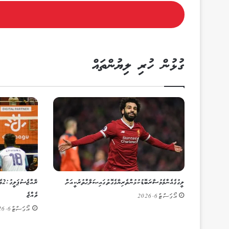
ގުޅުން ހުރި ލިޔުންތައް
ލީގުގެ އެންމެ މުސާރަބޮޑު ކުޅުންތެރިޔާގެ ގޮތުގައި ޞަލާޙް ތުރުކީއަށް
ރާ
ވެއްޖެ
އޯގަސްޓް 6, 2026
އޯގަސްޓް 6, 2026