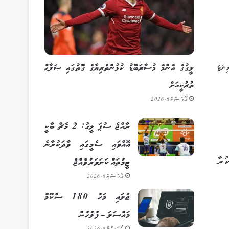
ލީގުގެ އެންމެ މުސާރަބޮޑު ކުޅުންތެރިޔާގެ ގޮތުގައި ޞަލާޙް
ތުރުކީއަށް
އޯގަސްޓް 6, 2026
ރާއްޖެ ސުޕަ ލީގު: 2 މެޗް ބާކީ
އޮއްވައި ސެމީގައި ވާދަކުރާނެ
 ކުރާ
ޓީމުތައް ކަށަވަރު ވެއްޖެ
އޯގަސްޓް 6, 2026
ޖުލައި މަހު 180 ސްކޭމް
މައްސަލަ – ފުލުހުން