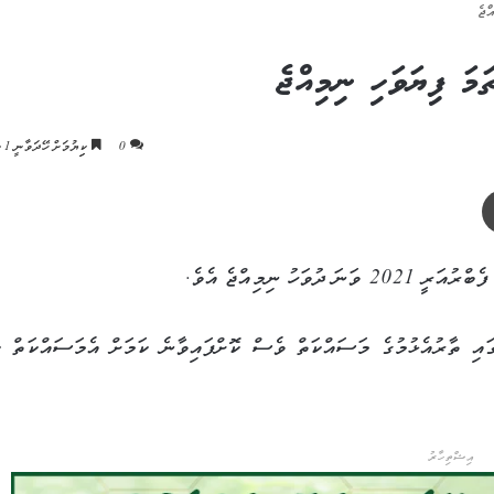
ްޖެ
މަ ފިޔަވަހި ނިމިއްޖެ
0
ކިިޔުމަށް ހޭދަވާނީ 1 މިނެޓު
ޕްރިންޓް
ެ ދަށުން، 2.7 ކިލޯމީޓަރު ދިގު 12 މަގެއްގައި ތާރުއެޅުމުގެ މަސައްކަތް ވެސް ކޮށްފައިވާނެ ކަމަށް އެމަސައްކަތް
އިޝްތިހާރު