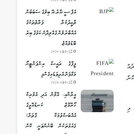
އޯގަސްޓް 6, 2026
އެފް.ސީ.އާރު.އޭ ބިލުގެ ސަބަބުން
ތާޢީދުކުރާ ފަރާތްތަކުގެ
އެއްބާރުލުން ގެއްލިދާނެ ކަމުގެ ބިރު
ބޮޑުވެއްޖެ
އޯގަސްޓް 6, 2026
ފީފާގެ ރައީސް އިންފަންޓީނޯ
ޙައްދެއް
މަޢާފަށް އެދިވަޑައިގެންފި
ާން
އޯގަސްޓް 6, 2026
އީރާނާއި، އޮމާން އަދި އެމެރިކާ
ހޯރްމޫޒް ކަނޑުއޮޅީގެ
 މި
އެއްބަސްވުމަކާ ގާތަށް:
ޤައުމުތަކުން ބޭނުންވަނީ ކޮން