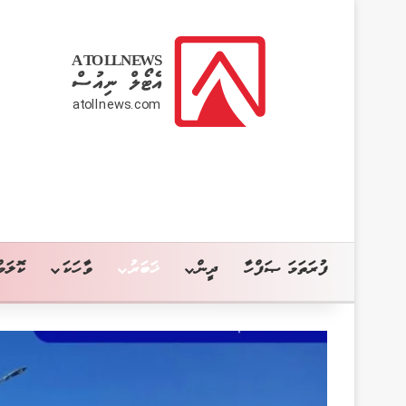
ފުރަތަމަ ޞަފްހާ
ދީން
ޚަބަރު
ވާހަކަ
ކޮލަމް