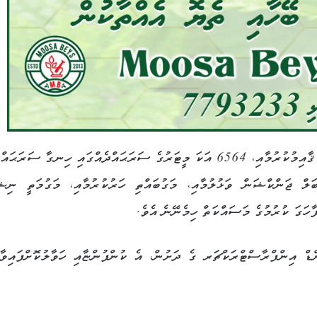
މީގެ އިތުރުން 25,513 އަކަމީޓަރުގެ ދުއްވާ ސަރަޙައްދެއް ޤާއިމުކުރުމާއި، 6564 އަކަ މީޓަރުގެ ސަރަޙައްދެއްގައި ހިނގާ ސަރަ
ޭބަލް ޖަންކްޝަން ވަޅުލުމާއި، މަގުބައްތި ހަރުކުރުމާއި، މަގުމަތީ ނިޝ
ާހަގަ ކުރުމުގެ މަސައްކަތް ހިމެނޭނެ އެވެ.
 އިންފްރާސްޓްރަކްޗަރ ގެ ދަށުން، އެ ކުންފުންޏާއި ހަވާލުކޮށްފައިވާ