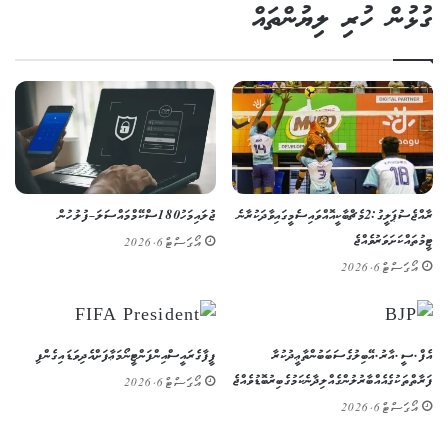
ގުޅުން ހުރި ލިޔުންތައް
ރާއްޖެ ސުޕަ ލީގު: 2 މެޗް ބާކީ އޮއްވައި ސެމީގައި ވާދަކުރާނެ
ޖުލައި މަހު 180 ސްކޭމް މައްސަލަ – ފުލުހުން
ޓީމުތައް ކަށަވަރު ވެއްޖެ
އޯގަސްޓް 6, 2026
އޯގަސްޓް 6, 2026
އެފް.ސީ.އާރު.އޭ ބިލުގެ ސަބަބުން ތާޢީދުކުރާ
ފީފާގެ ރައީސް އިންފަންޓީނޯ މަޢާފަށް އެދިވަޑައިގެންފި
ފަރާތްތަކުގެ އެއްބާރުލުން ގެއްލިދާނެ ކަމުގެ ބިރު ބޮޑުވެއްޖެ
އޯގަސްޓް 6, 2026
އޯގަސްޓް 6, 2026