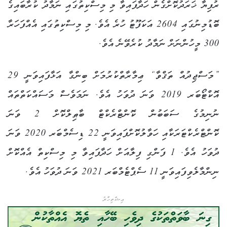
ރުފިޔާ ޚަރަދުކޮށްގެން ހަދާފައިވާ މި މިސްކިތުގައި ނަމާދު ކުރާބައިގެ
ބޮޑުމިނުގައި 2604 އަކަފޫޓު ހުރެ އެވެ. މި މިސްކިތުގައި އެއްފަހަރާ
300 މީހުންނަށް ނަމާދު ކުރެވޭނެ އެވެ.
”މަސްޖިދުއް ތަޤްވާ“ ޢިމާރާތްކުރުމަށް ބިންގާ އަޅާފައިވަނީ 29
އޮކްޓޯބަރ 2019 ވަނަ ދުވަހު އެވެ. ނަމަވެސް މަސައްކަތްތައް
ނުނިމުގެ ސަބަބުން ކޮންޓްރެކްޓް ބާޠިލްކޮށް 2 ވަނަ
ކޮންޓްރެކްޓަރަކާއި ހަވާލުކޮށްފައިވަނީ 22 ޑިސެމްބަރ 2020 ވަނަ
ދުވަހު އެވެ. 1 ފަންގި ފިލާއަށް ހަދާފައިވާ މި މިސްކިތް އެއްކޮށް
ނިންމާލެވިފައިވަނީ 11 ސެޕްޓެމްބަރ 2021 ވަނަ ދުވަހު އެވެ.
އިޝްތިހާރު