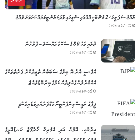
ޚަބަރު
ރާއްޖެ ސުޕަ ލީގު: 2 މެޗް ބާކީ އޮއްވައި ސެމީގައި ވާދަކުރާނެ ޓީމުތައް ކަށަވަރު ވެއްޖެ
އޯގަސްޓް 6, 2026
ޖުލައި މަހު 180 ސްކޭމް މައްސަލަ – ފުލުހުން
އޯގަސްޓް 6, 2026
އެފް.ސީ.އާރު.އޭ ބިލުގެ ސަބަބުން ތާޢީދުކުރާ ފަރާތްތަކުގެ
އެއްބާރުލުން ގެއްލިދާނެ ކަމުގެ ބިރު ބޮޑުވެއްޖެ
އޯގަސްޓް 6, 2026
ފީފާގެ ރައީސް އިންފަންޓީނޯ މަޢާފަށް އެދިވަޑައިގެންފި
އޯގަސްޓް 6, 2026
އީރާނާއި، އޮމާން އަދި އެމެރިކާ ހޯރްމޫޒް ކަނޑުއޮޅީގެ