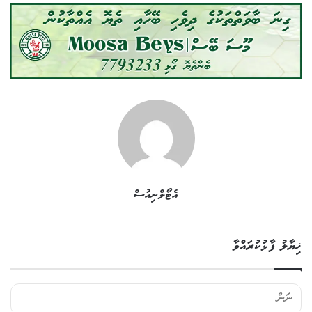
އެޓޯލްނިއުސް
ޚިޔާލު ފާޅުކުރައްވާ