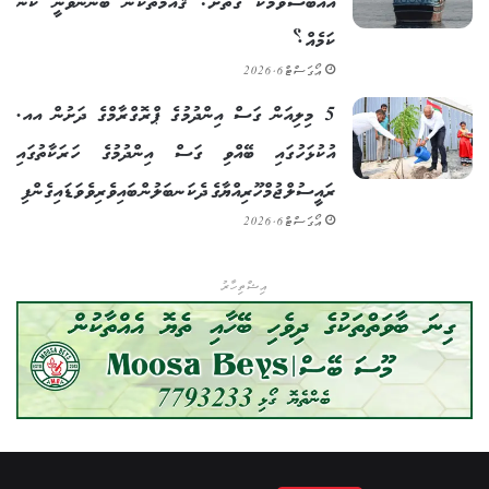
އެއްބަސްވުމަކާ ގާތަށް: ޤައުމުތަކުން ބޭނުންވަނީ ކޮން
ކަމެއް؟
އޯގަސްޓް 6, 2026
5 މިލިއަން ގަސް އިންދުމުގެ ޕްރޮގްރާމްގެ ދަށުން އއ.
އުކުޅަހުގައި ބޭއްވި ގަސް އިންދުމުގެ ހަރަކާތުގައި
ރައީސުލްޖުމްހޫރިއްޔާގެ ދެކަނބަލުން ބައިވެރިވެވަޑައިގެންފި
އޯގަސްޓް 6, 2026
އިޝްތިހާރު