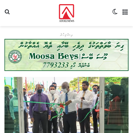
މެނޫ
Switch skin
ހޯދ
އިޝްތިހާރު