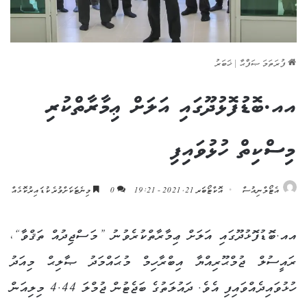
ފުރަތަމަ ޞަފްޙާ
|
ޚަބަރު
އއ.ބޮޑުފޮޅުދޫގައި އަލަށް ޢިމާރާތްކުރި
މިސްކިތް ހުޅުވައިފި
އެޓޯލްނިއުސް
އޮކްޓޯބަރ 21, 2021 - 19:21
0
މިނެޓަކަށްވުރެ ކުޑައިރުކޮޅެއް
އއ.ބޮޑުފޮޅުދޫގައި އަލަށް ޢިމާރާތްކުރެވުނު ”މަސްޖިދުއް ތަޤްވާ“،
ރައީސުލް ޖުމްޙޫރިއްޔާ އިބްރާހިމް މުޙައްމަދު ޞާލިޙް މިއަދު
ހުޅުވައިދެއްވައިފި އެވެ. ދައުލަތުގެ ބަޖެޓުން ޖުމްލަ 4.44 މިލިއަން