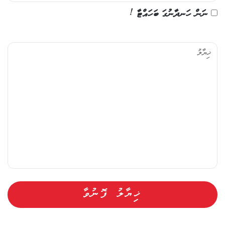
ނަން ހަނދާނުގަ ބަހައްޓާ !
ޚި
ޔާ
ލު