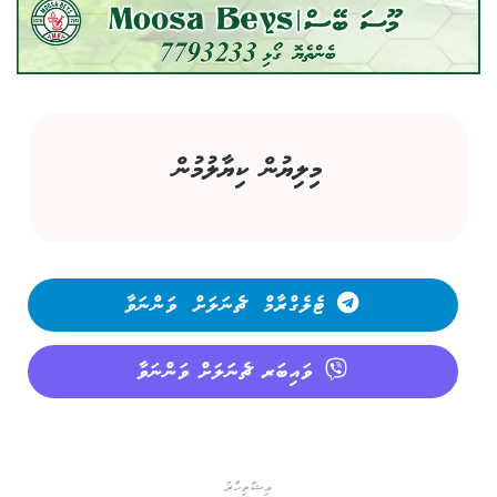
މިލިޔުން ކިޔާލުމުން
ޓެލެގްރާމް ޗެނަލަށް ވަންނަވާ
ވައިބަރ ޗެނަލަށް ވަންނަވާ
އިޝްތިހާރު