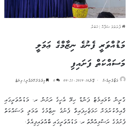
ފުރަތަމަ ޞަފްޙާ
|
ޚަބަރު
މަޑުއްވަރީ ފެނުގެ ނިޒާމްގެ ޢަމަލީ
މަސައްކަތް ފަށައިފި
އެޓޯލްނިއުސް
ޖޫން 16, 2019 - 09:21
0
ކިިޔުމަށް ހޭދަވާނީ 1 މިނެޓު
ގްރީން ކްލައިމެޓް ފަންޑް ހިލޭ އެހީގެ ދަށުން ރ. މަޑުއްވަރީގައި
ޤާއިމްކުރުމަށް ހަމަޖެހިފައިވާ ފެނުގެ ނިޒާމުގެ ޢަމަލީ މަސައްކަތް
ފެށުމުގެ ރަސްމިއްޔާތު ރ. މަޑުއްވަރީގައި ބާއްވައިފިއެވެ.