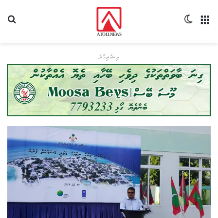
މެނޫ
Switch skin
ހޯދ
އިޝްތިހާރު