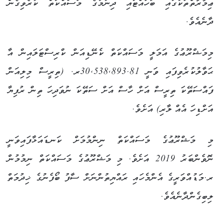
ޢިމާރާތްތަކުގައި ބަހައްޓައި ދިނުމުގެ މަސައްކަތް ކުރެވިގެން
ދާނެއެވެ.
މިމަޝްރޫޢުގެ އަމަލީ މަސައްކަތް ކެނޭޑިއަން ކްރިސްޓަލައިން އާ
ޙަވާލުކުރެވިފައި ވަނީ 30,538,893.81ރ. (ތިރީސް މިލިއަން
ފައްސަތޭކަ ތިރީސް އަށް ހާސް އަށް ސަތޭކަ ނުވަދިހަ ތިން ރުފިޔާ
އަށްޑިހަ އެއް ލާރި) އަށެވެ.
މި މަޝްރޫޢުގެ މަސައްކަތް ނިންމުމަށް ކަނޑައަޅާފައިވަނީ
ނޮވެންބަރު 2019 އަށެވެ. މި މަޝްރޫޢުގެ މަސައްކަތް ނިމުމުން
ރ.މަޑުއްވަރީގެ އެންމެހައި ރައްޔިތުންނަށް ސާފު ބޯފެނުގެ ޚިދުމަތް
ލިބިގެންދާނެއެވެ.