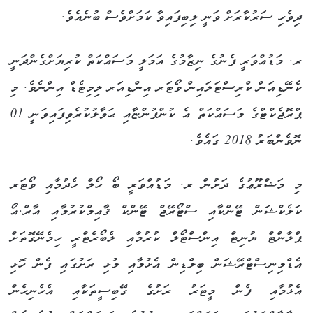
ދިވެހި ސަރުކާރަށް ވަނީ ލިބިފައިވާ ކަމަށްވެސް ބުނެއެވެ.
ރ. މަޑުއްވަރީ ފެނުގެ ނިޒާމުގެ އަމަލީ މަސައްކަތް ކުރިޔަށްގެންދަނީ
ކެނޭޑިއަން ކްރިސްޓަލައިން ވޯޓަރ އިންޑިއަރ ލިމިޓެޑް އިންނެވެ. މި
ޕްރޮޖެކްޓްގެ މަސައްކަތް އެ ކުންފުންޏާއި ޙަވާލުކުރެވިފައިވަނީ 01
ނޮވެންބަރު 2018 ގައެވެ.
މި މަޝްރޫޢުގެ ދަށުން ރ. މަޑުއްވަރީ ބޯ ހޯލް ހެދުމާއި ވޯޓަރ
ކަލެކްޝަން ޓޭންކާއި ސްޓޯރޭޖް ޓޭންކް ޤާއިމްކުރުމާއި އާރް.އޯ
ޕްލާންޓް ޔުނިޓް އިންސްޓޯލް ކުރުމާއި ލެބޯރެޓްރީ ހިމެނޭގޮތަށް
އެޑްމިނިސްޓްރޭޝަން ބިލްޑިން އެޅުމާއި މުޅި ރަށުގައި ފެން ހޮޅި
އެޅުމާއި ފެން މީޓަރު ރަށުގެ ގޭބިސީތަކާއި އެހެނިހެން