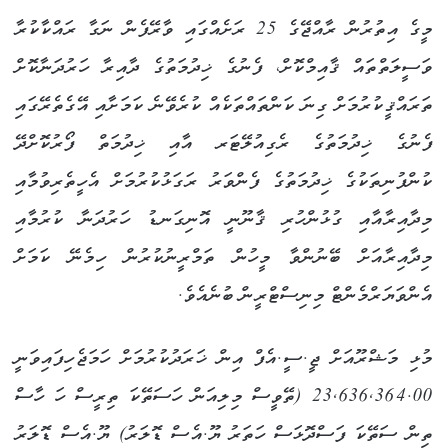
މީގެ އިތުރުން ރާއްޖޭގެ 25 ރަށެއްގައި ވާރޭފެން ނަގާ ރައްކާކުރާ
ވަސީލަތްތައް ޤާއިމްކޮށް، ފެނުގެ ޚިދުމަތުގެ ދާއިރާ ހަރުދަނާކޮށް
ތަރައްޤީކުރުމަށް ގިނަ ކަންތައްތަކެއް ކުރެވޭނެ ކަމަށާއި އޭގެތެރޭގައި
ފެނުގެ ޚިދުމަތުގެ ރެގިއުލޭޓަރ އާއި ޚިދުމަތް ފޯރުކޮށްދޭ
ކުންފުނިތަކުގެ ޚިދުމަތުގެ ފެންވަރު ރަގަޅުކުރުމަށް އެހީތެރިވުމާއި
މިދާއިރާއާއި ގުޅުންހުރި ޤާނޫނީ އޮނިގަނޑު ހަރުދަނާ ކުރުމާއި
މިދާއިރާއަށް ބޭނުންވާ މީހުން ތަމްރީނުކުރުން ހިމެނޭ ކަމަށް
އެންވަޔަރްމެންޓް މިނިސްޓްރީން ބުނެއެވެ.
މުޅި މަޝްރޫއަށް ޖީ.ސީ.އެފް އިން ޚަރަދުކުރުމަށް ހަމަޖެހިފައިވަނީ
23,636,364.00 (ތޭވީސް މިލިއަން ހަސަތޭކަ ތިރީސް ހަ ހާސް
ތިން ސަތޭކަ ފަސްދޮޅަސް ހަތަރު ޔޫ.އެސް ޑޮލަރު) ޔޫ.އެސް ޑޮލަރު