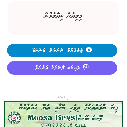
މިލިޔުން ކިޔާލުމުން
ޓެލެގްރާމް ޗެނަލަށް ވަންނަވާ
ވައިބަރ ޗެނަލަށް ވަންނަވާ
އިޝްތިހާރު