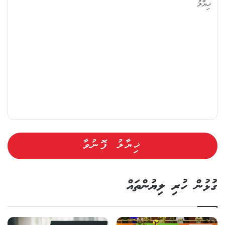
ޔާ
ލު
ގުޅުން ހުރި ލިޔުންތައް