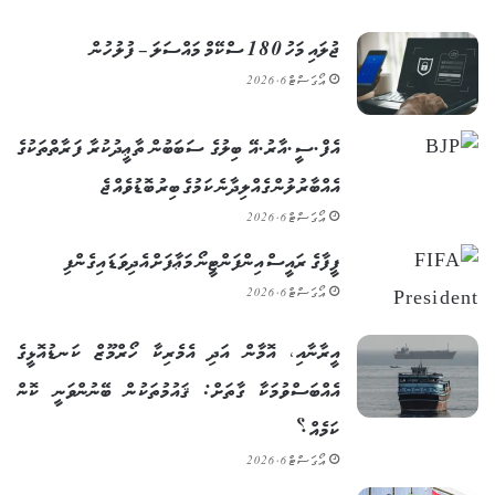
ޖުލައި މަހު 180 ސްކޭމް މައްސަލަ – ފުލުހުން
އޯގަސްޓް 6, 2026
އެފް.ސީ.އާރު.އޭ ބިލުގެ ސަބަބުން ތާޢީދުކުރާ ފަރާތްތަކުގެ
އެއްބާރުލުން ގެއްލިދާނެ ކަމުގެ ބިރު ބޮޑުވެއްޖެ
އޯގަސްޓް 6, 2026
ފީފާގެ ރައީސް އިންފަންޓީނޯ މަޢާފަށް އެދިވަޑައިގެންފި
އޯގަސްޓް 6, 2026
އީރާނާއި، އޮމާން އަދި އެމެރިކާ ހޯރްމޫޒް ކަނޑުއޮޅީގެ
އެއްބަސްވުމަކާ ގާތަށް: ޤައުމުތަކުން ބޭނުންވަނީ ކޮން
ކަމެއް؟
އޯގަސްޓް 6, 2026