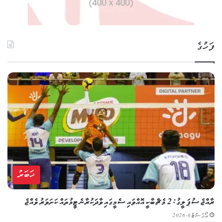
ފަހުގެ
ޚަބަރު
ރާއްޖެ ސުޕަ ލީގު: 2 މެޗް ބާކީ އޮއްވައި ސެމީގައި ވާދަކުރާނެ ޓީމުތައް ކަށަވަރު ވެއްޖެ
އޯގަސްޓް 6, 2026