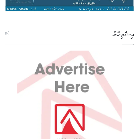
އިޝްތިހާރު