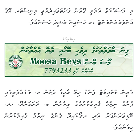
މި މަސައްކަތް އަމަލީ ގޮތުން ފަށްޓަވައިދެއްވީ މިނިސްޓަރ އޮފް
އެންވަޔަރަންމަންޓް ޑރ.ހުސައިން ރަޝީދު ހަސަންއެވެ.
އިޝްތިހާރު
ގްރީން ކްލައިމެޓް ފަންޑު ހިލޭ އެހީގެ ދަށުން ރ. މަޑުއްވަރީގައި
ފެނުގެ ނިޒާމް ޤާއިމްކުރުމުގެ އިތުރުން ބ. ދަރަވަންދޫ، ހދ.
ނޮޅިވަރަންފަރު އަދި ށ.ފޯކައިދޫ ފެނުގެ ނިޒާމް ޤާއިމްކުރުން
ހިމެނެއެވެ.