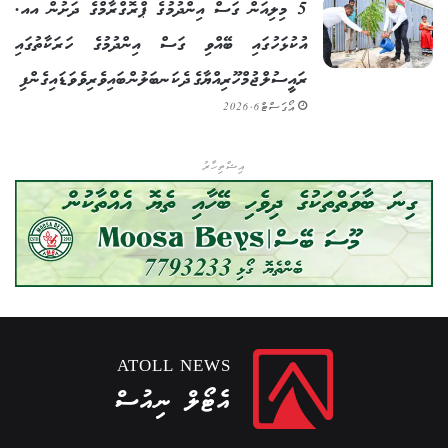
5 މިލިއަން ގަސް އިންދުމުގެ ޕްރޮގްރާމްގެ ދަށުން އއ.
އުކުޅަހުގައި ބޭއްވި ގަސް އިންދުމުގެ ހަރަކާތުގައި
ރައީސުލްޖުމްހޫރިއްޔާގެ ދެކަނބަލުން ބައިވެރިވެވަޑައިގެންފި
އޯގަސްޓް 6, 2026
އިޝްތިހާރު
ATOLL NEWS
އެޓޯލް ނިއުސް