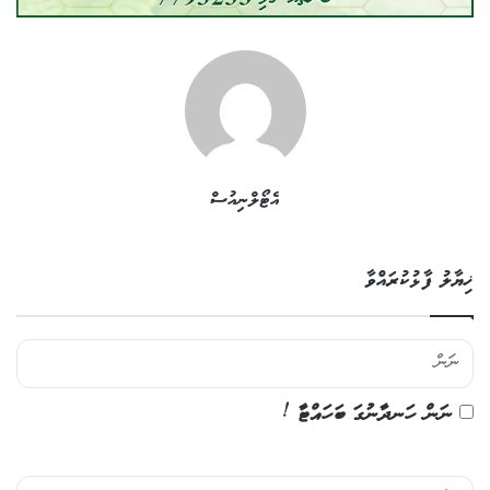
އެޓޯލްނިއުސް
ޚިޔާލު ފާޅުކުރައްވާ
ނަން ހަނދާނުގަ ބަހައްޓާ !
ޚި