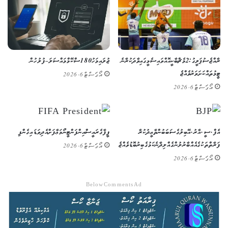
ރާއްޖެ ސުޕަ ލީގު: 2 މެޗް ބާކީ އޮއްވައި ސެމީގައި ވާދަކުރާނެ
ޖުލައި މަހު 180 ސްކޭމް މައްސަލަ – ފުލުހުން
ޓީމުތައް ކަށަވަރު ވެއްޖެ
އޯގަސްޓް 6, 2026
އޯގަސްޓް 6, 2026
އެފް.ސީ.އާރު.އޭ ބިލުގެ ސަބަބުން ތާޢީދުކުރާ
ފީފާގެ ރައީސް އިންފަންޓީނޯ މަޢާފަށް އެދިވަޑައިގެންފި
ފަރާތްތަކުގެ އެއްބާރުލުން ގެއްލިދާނެ ކަމުގެ ބިރު ބޮޑުވެއްޖެ
އޯގަސްޓް 6, 2026
އޯގަސްޓް 6, 2026
Below Comments Ad