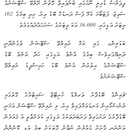
ޕީޕަލްސް ޑެއިލީ ނޫހުގައި ބުނެފައިވާ ގޮތުން ރޭލްވޭ ސްޓޭޝަނުގެ
ސައިޒު، ފުޓުބޯޅަ ކުޅޭ ފަސް ދަނޑުހާ ބޮޑު އިރު، މިއީ ބިމުގެ 102
މީޓަރު އަޑީގައި، 36،000 އަކަ މީޓަރުގެ ސަރަހައްދެއްގައެވެ.
ބަޑަލިންގ ގައި އަޅާ ރެއިލްވޭ ސްޓޭޝަން ވެގެންދާނީ
ދުނިޔޭގައިވެސް ބިމުގެ އެންމެ އަޑީގައި ހަދާ އެންމެ ބޮޑު
ސްޓޭޝަންގެ އިތުރުން އެންމެ ބޮޑު ހައިސްޕީޑު ރެއިލްވޭ
ސްޓޭޝަނަށެވެ.
ޗައިނާގެ ބޮޑުފާރު ވަރލްޑް ހެރިޓޭޖް ސައިޓެއްގެ ގޮތުގައި
ޔުނެސްކޯއިން ކަނޑައަޅާފައިވާ އިރު، މި ރެއިލްވޭ ސްޓޭޝަން އަޅަނީ
ބޮޑުފާރުގެ ދަށުގައިވާ ފަރުބަދަތަކުގެ އަޑީގައި ކަމަށްވާތީ އެ ޤައުމުން
އަންނަނީ ފާރަށް ގެއްލުން ނުވާނެ ގޮތަކަށް ބިމު އަޑި ކޮންނާނެ