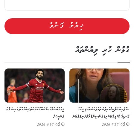
ގުޅުން ހުރި ލިޔުންތައް
ސްޕެއިންގެ ތާރީޚުގައި ފުރަތަމަ ފަހަރަށް މަޖިލީހުގެ
ލީގުގެ އެންމެ މުސާރަބޮޑު ކުޅުންތެރިޔާގެ ގޮތުގައި ޞަލާޙް
ގޮނޑިއެއް ކާމިޔާބުކުރި ޑައުން ސިންޑްރޯމްހުރި މެމްބަރު
ތުރުކީއަށް
އޯގަސްޓް 7, 2026
އޯގަސްޓް 6, 2026