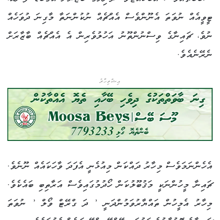
ޓީވީއެއް ނުވަތަ އެނޫންވެސް އެއްޗެއް ނުކުންނަތާ މާގިނަ ދުވަހެއް
ނުވެ، ޗައިނާގެ ވިސްނުންތޫނު އަހުލުވެރިން އެ އެއްޗެއް ބާޒާރަށް
ނެރޭނެއެވެ.
އިޝްތިހާރު
އެހެންނަމަވެސް މިހާރު ދައްކަން މިއުޅެނީ އެފަދަ ވާހަކައެއް ނޫނެވެ.
ޗައިނާ މީހުންނަކީ މަޤުބޫލުކަން ހޯދުމުގައިވެސް އަރާތިބި ބައެކެވެ.
މިހާރު އެމީހުން ތައްޔާރުވަމުންދަނީ ’ ދަ ގްރޭޓް ވޯލް ’ ނުވަތަ