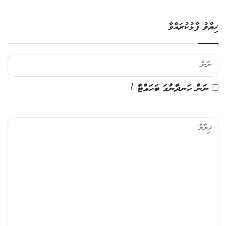
ޚިޔާލު ފާޅުކުރައްވާ
ނަން ހަނދާނުގަ ބަހައްޓާ !
ޚި
ޔާ
ލު