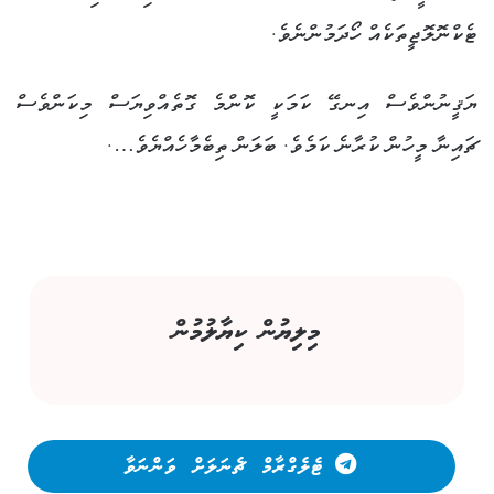
ޓެކްނޮލޮޖީތަކެއް ހޯދަމުންނެވެ.
ޔަޤީނުންވެސް އިނގޭ ކަމަކީ ކޮންމެ ގޮތެއްވިޔަސް މިކަންވެސް
ޗައިނާ މީހުން ކުރާނެ ކަމެވެ. ބަލަން ތިބެމާހެއްޔެވެ….
މިލިޔުން ކިޔާލުމުން
ޓެލެގްރާމް ޗެނަލަށް ވަންނަވާ