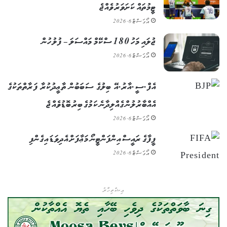
ޓީމުތައް ކަށަވަރު ވެއްޖެ
އޯގަސްޓް 6, 2026
ޖުލައި މަހު 180 ސްކޭމް މައްސަލަ – ފުލުހުން
އޯގަސްޓް 6, 2026
އެފް.ސީ.އާރު.އޭ ބިލުގެ ސަބަބުން ތާޢީދުކުރާ ފަރާތްތަކުގެ
އެއްބާރުލުން ގެއްލިދާނެ ކަމުގެ ބިރު ބޮޑުވެއްޖެ
އޯގަސްޓް 6, 2026
ފީފާގެ ރައީސް އިންފަންޓީނޯ މަޢާފަށް އެދިވަޑައިގެންފި
އޯގަސްޓް 6, 2026
އިޝްތިހާރު