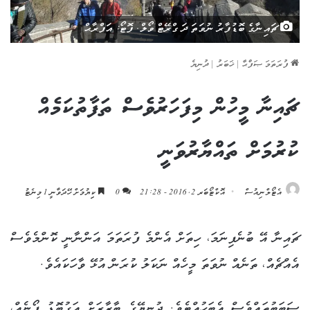
ޗައިނާގެ ބޮޑުފާރު ނުވަތަ ދަ ގްރޭޓް ވޯލް. ފޮޓޯ: އަފްރާޙް
ފުރަތަމަ ޞަފްޙާ
|
ޚަބަރު
|
ދުނިޔެ
ޗައިނާ މީހުން މިފަހަރުވެސް ތަފާތުކަމެއް
ކުރުމަށް ތައްޔާރުވަނީ
އެޓޯލްނިއުސް
އޮކްޓޯބަރ 2, 2016 - 21:28
0
ކިިޔުމަށް ހޭދަވާނީ 1 މިނެޓު
ޗައިނާ އޭ ބުނެފިނަމަ، ހިތަށް އެންމެ ފުރަތަމަ އަންނާނީ ކޮންމެވެސް
އެއްޗެއް، ތަނެއް ނުވަތަ މީހެއް ނަކަލު ކުރަން އުޅޭ ވާހަކައެވެ.
ސަބަބުތައްވެސް އެބަހުއްޓެވެ. ދުނިޔޭގެ ބާޒާރަށް އަގުބޮޑު ފޯނެއް،