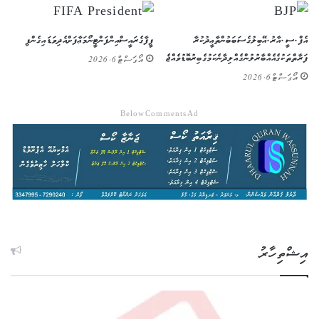
އެފް.ސީ.އާރު.އޭ ބިލުގެ ސަބަބުން ތާޢީދުކުރާ
ފީފާގެ ރައީސް އިންފަންޓީނޯ މަޢާފަށް އެދިވަޑައިގެންފި
ފަރާތްތަކުގެ އެއްބާރުލުން ގެއްލިދާނެ ކަމުގެ ބިރު ބޮޑުވެއްޖެ
އޯގަސްޓް 6, 2026
އޯގަސްޓް 6, 2026
Below Comments Ad
އިޝްތިހާރު