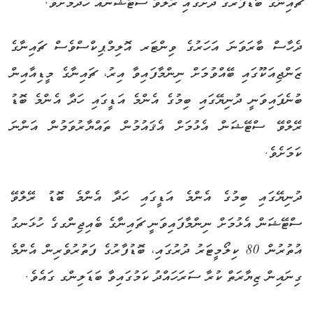
ޗައިނާގެ ބޮޑުފާރުގެ ދަށުގައި ރޭލްވޭ ސްޓޭޝަނެއް ހެދުމަށެވެ.
ދެހާސް ބާރަވަނަ އަހަރުގެ ވިންޓަރ އޮލިމްޕިކްސްވެސް ޗައިނާގެ
ޒަންޖިއަކޫގައި ބޭއްވުމަށް ނިންމާފައިވާ އިރު، ޗައިނާގެ މީޑިއާއިން
ބުނެފައިވަނީ ދުނިޔޭގައި ބިމުގެ އެންމެ އަޑީގައި ހަދާ އެންމެ ބޮޑު
ރޭލްވޭ ސްޓޭޝަން އެޅުމަށް އެޤައުމުން ތައްޔާރުވަމުން އަންނަ
ކަމަށެވެ.
ދުނިޔޭގައި ބިމުގެ އެންމެ އަޑީގައި ހަދާ އެންމެ ބޮޑު ރޭލްވޭ
ސްޓޭޝަން އެޅުމަށް ނިންމާފައިވަނީ ޗައިނާގެ ބެއިޖިންގގެ ހުޅަނގު
އުތުރުން 80 ކިލޯމީޓަރު ދުރުގައި، ބޮޑުފާރުގެ ފަތުރުވެރިން އެންމެ
ގިނައިން ޒިޔާރަތް ކުރާ ސަރަހައްދު ކަމުގައިވާ ބަޑަލިންގ ގައެވެ.