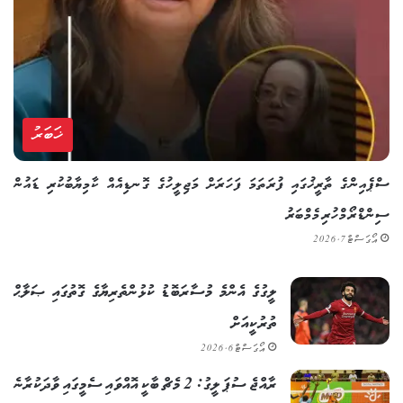
ޚަބަރު
ސްޕެއިންގެ ތާރީޚުގައި ފުރަތަމަ ފަހަރަށް މަޖިލީހުގެ ގޮނޑިއެއް ކާމިޔާބުކުރި ޑައުން
ސިންޑްރޯމްހުރި މެމްބަރު
އޯގަސްޓް 7, 2026
ލީގުގެ އެންމެ މުސާރަބޮޑު ކުޅުންތެރިޔާގެ ގޮތުގައި ޞަލާޙް
ތުރުކީއަށް
އޯގަސްޓް 6, 2026
ރާއްޖެ ސުޕަ ލީގު: 2 މެޗް ބާކީ އޮއްވައި ސެމީގައި ވާދަކުރާނެ