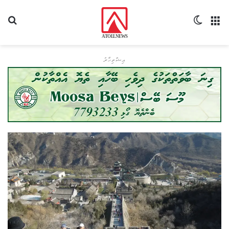
މެނޫ
Switch skin
ހޯދ
އިޝްތިހާރު