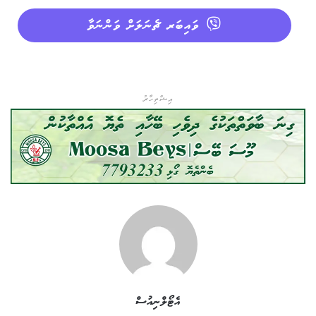
ވައިބަރ ޗެނަލަށް ވަންނަވާ
އިޝްތިހާރު
އެޓޯލްނިއުސް