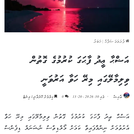
ފުރަތަމަ ޞަފްޙާ
|
ޚަބަރު
އަޟްޙާ ޢީދު ފާޙަގަ ކުރުމުގެ ގޮތުން
ވިލިމާލޭގައި މިރޭ ހަވާ އަރުވަނީ
ޢާއިޝް
މެއި 30, 2026 - 13:20
0
ކިިޔުމަށް ހޭދަވާނީ 1 މިނެޓު
އަޟްޙާ ޢީދު ފާހަގަ ކުރުމުގެ ގޮތުން ވިލިމާލޭގައި މިރޭ ހަވާ
އެރުވުމަށް ނިންމާފައިވާ ކަމަށް މޯލްޑިވްސް ނެޝަނަލް ޑިފެންސް