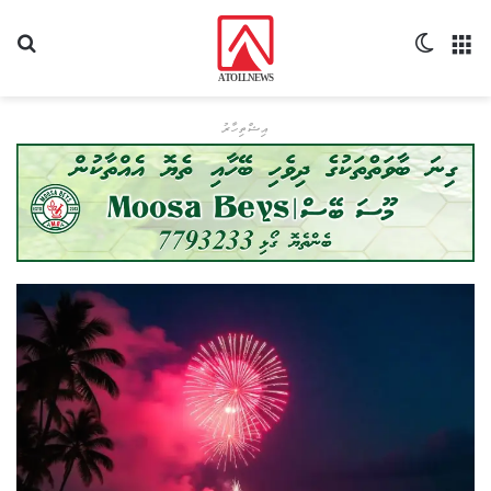
މެނޫ
Switch skin
ހޯދ
އިޝްތިހާރު