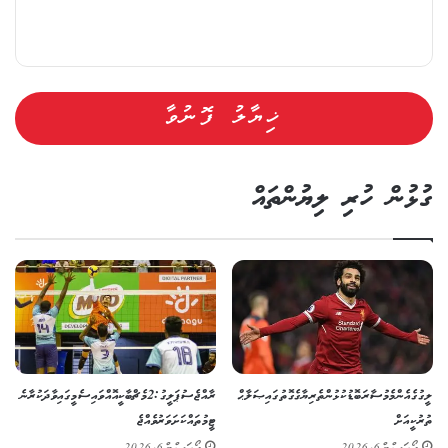
ގުޅުން ހުރި ލިޔުންތައް
ލީގުގެ އެންމެ މުސާރަބޮޑު ކުޅުންތެރިޔާގެ ގޮތުގައި ޞަލާޙް
ރާއްޖެ ސުޕަ ލީގު: 2 މެޗް ބާކީ އޮއްވައި ސެމީގައި ވާދަކުރާނެ
ތުރުކީއަށް
ޓީމުތައް ކަށަވަރު ވެއްޖެ