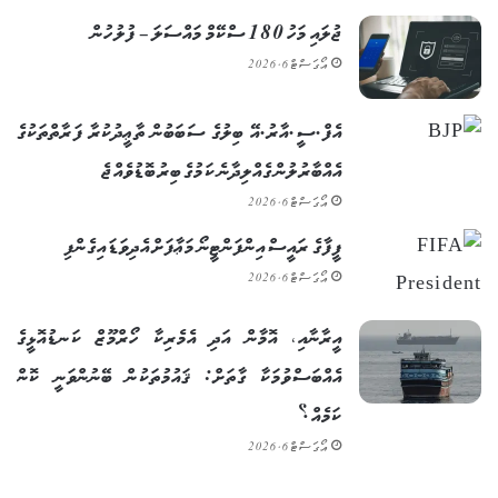
ޖުލައި މަހު 180 ސްކޭމް މައްސަލަ – ފުލުހުން
އޯގަސްޓް 6, 2026
އެފް.ސީ.އާރު.އޭ ބިލުގެ ސަބަބުން ތާޢީދުކުރާ ފަރާތްތަކުގެ
އެއްބާރުލުން ގެއްލިދާނެ ކަމުގެ ބިރު ބޮޑުވެއްޖެ
އޯގަސްޓް 6, 2026
ފީފާގެ ރައީސް އިންފަންޓީނޯ މަޢާފަށް އެދިވަޑައިގެންފި
އޯގަސްޓް 6, 2026
އީރާނާއި، އޮމާން އަދި އެމެރިކާ ހޯރްމޫޒް ކަނޑުއޮޅީގެ
އެއްބަސްވުމަކާ ގާތަށް: ޤައުމުތަކުން ބޭނުންވަނީ ކޮން
ކަމެއް؟
އޯގަސްޓް 6, 2026