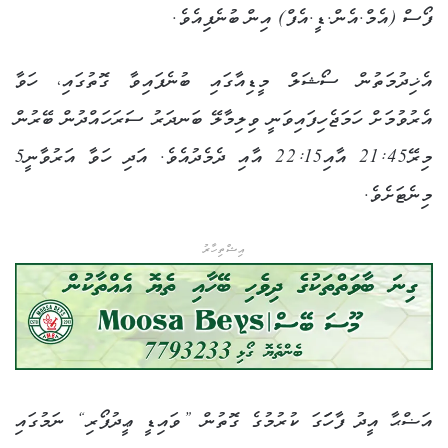
ފޯސް (އެމް.އެން.ޑީ.އެފް) އިން ބުނެފިއެވެ.
އެޚިދުމަތުން ސޯޝަލް މީޑިއާގައި ބުނެފައިވާ ގޮތުގައި، ހަވާ
އެރުވުމަށް ހަމަޖެހިފައިވަނީ ވިލިމާލޭ ބަނދަރު ސަރަހައްދުން ބޭރުން
މިރޭ21:45 އާއި22:15 އާއި ދެމެދުއެވެ. އަދި ހަވާ އަރުވާނީ5
މިނެޓަށެވެ.
އިޝްތިހާރު
އަޟްޙާ އީދު ފާހަަގަ ކުރުމުގެ ގޮތުން ”ވައިޑީ ޢީދުފޯރި“ ނަމުގައި