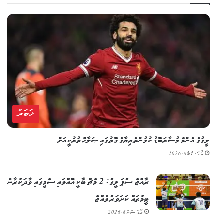
ޚަބަރު
ލީގުގެ އެންމެ މުސާރަބޮޑު ކުޅުންތެރިޔާގެ ގޮތުގައި ޞަލާޙް ތުރުކީއަށް
އޯގަސްޓް 6, 2026
ރާއްޖެ ސުޕަ ލީގު: 2 މެޗް ބާކީ އޮއްވައި ސެމީގައި ވާދަކުރާނެ
ޓީމުތައް ކަށަވަރު ވެއްޖެ
އޯގަސްޓް 6, 2026