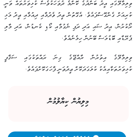
ވިލިމާލޭގައި އީދު ބަންދުގެ ކޮންމެ ދުވަހަކުވެސް ކުޅިވަރުތައް ވަނީ
ކުރިއަށް ގެންގޮސްފައެވެ. އެގޮތުން ޢީދު ވެދުމާއި ދިއުމާއި ޢީދު މަޅި
ރޯކުރުން، އީދު ސައި އަދި ދަފި ނެގުމާއި ކޯޑި ކެނޑުން، އަދި މާލި
ޕެރޭޑާއި ބޮޑުމަސް ބޭނުން ހިމެނެއެވެ.
ވިލިމާލޭގެ އިތުރުން ރާއްޖޭގެ ގިނަ ރައްތަކުގައި ސަޤާފީ
ކުޅިވަރުތަކާއިއެކު ކުލަގަދަކޮށް ޢީދުވަނީ ފާހަގަކޮށްފައެވެ.
މިލިޔުން ކިޔާލުމުން