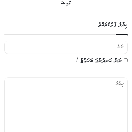
ޢާއިޝް
ޚިޔާލު ފާޅުކުރައްވާ
ނަން ހަނދާނުގަ ބަހައްޓާ !
ޚި
ޔާ
ލު