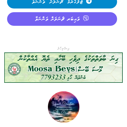
ޓެލެގްރާމް ޗެނަލަށް ވަންނަވާ
ވައިބަރ ޗެނަލަށް ވަންނަވާ
އިޝްތިހާރު