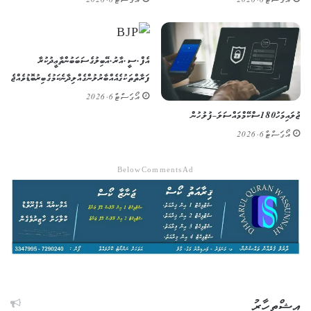
އޯގަސްޓް 6, 2026
އޯގަސްޓް 6, 2026
އެފް.ސީ.އާރު.އޭ ބިލުގެ ސަބަބުން ތާޢީދުކުރާ
ފަރާތްތަކުގެ އެއްބާރުލުން ގެއްލިދާނެ ކަމުގެ ބިރު ބޮޑުވެއްޖެ
އޯގަސްޓް 6, 2026
ޖުލައި މަހު 180 ސްކޭމް މައްސަލަ – ފުލުހުން
އޯގަސްޓް 6, 2026
Below Comments Ad
އިޝްތިހާރު