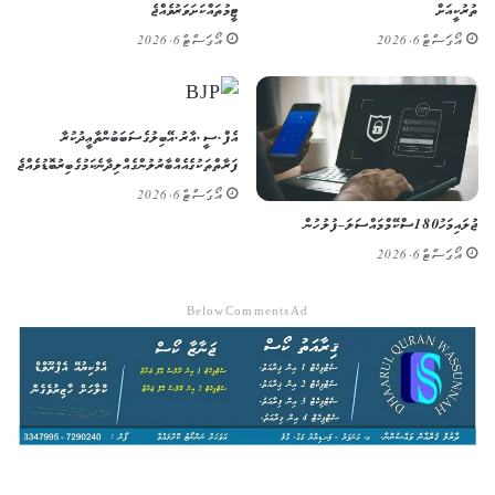
ތުރުކީއަށް
ޓީމުތައް ކަށަވަރު ވެއްޖެ
އޯގަސްޓް 6, 2026
އޯގަސްޓް 6, 2026
އެފް.ސީ.އާރު.އޭ ބިލުގެ ސަބަބުން ތާޢީދުކުރާ
ފަރާތްތަކުގެ އެއްބާރުލުން ގެއްލިދާނެ ކަމުގެ ބިރު ބޮޑުވެއްޖެ
އޯގަސްޓް 6, 2026
ޖުލައި މަހު 180 ސްކޭމް މައްސަލަ – ފުލުހުން
އޯގަސްޓް 6, 2026
Below Comments Ad