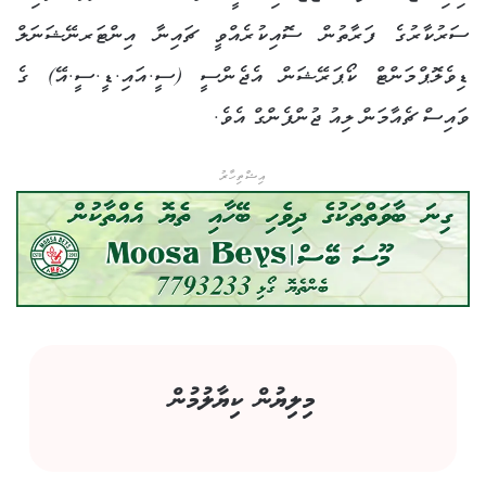
ސަރުކާރުގެ ފަރާތުން ސޮއިކުރެއްވީ ޗައިނާ އިންޓަރނޭޝަނަލް
ޑިވެލޮޕްމަންޓް ކޯޕަރޭޝަން އެޖެންސީ (ސީ.އައި.ޑީ.ސީ.އޭ) ގެ
ވައިސް ޗެއާމަން ލިއު ޖުންފެންގް އެވެ.
އިޝްތިހާރު
މިލިޔުން ކިޔާލުމުން