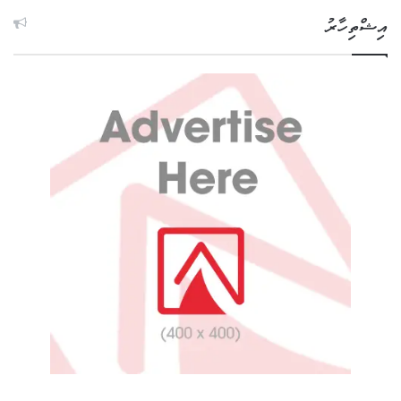
އިޝްތިހާރު