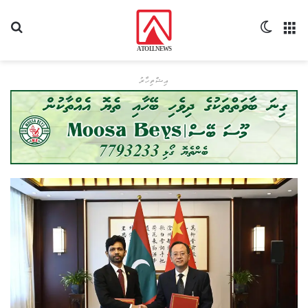
މެނޫ
Switch skin
ހޯދ
އިޝްތިހާރު