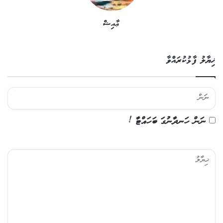
ޢާއިޝް
ޚިޔާލު ފާޅުކުރައްވާ
ނަން ހަނދާނުގަ ބަހައްޓާ !
ޚި
ޔާ
ލު