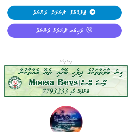
ޓެލެގްރާމް ޗެނަލަށް ވަންނަވާ
ވައިބަރ ޗެނަލަށް ވަންނަވާ
އިޝްތިހާރު