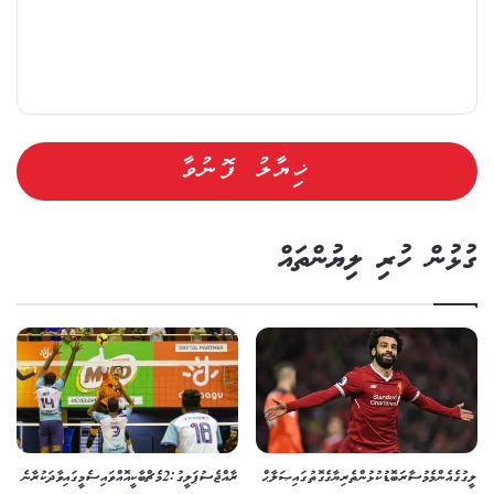
ގުޅުން ހުރި ލިޔުންތައް
ލީގުގެ އެންމެ މުސާރަބޮޑު ކުޅުންތެރިޔާގެ ގޮތުގައި ޞަލާޙް
ރާއްޖެ ސުޕަ ލީގު: 2 މެޗް ބާކީ އޮއްވައި ސެމީގައި ވާދަކުރާނެ