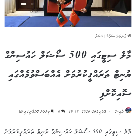
ފުރަތަމަ ޞަފްޙާ
|
ޚަބަރު
މާލެ ސިޓީގައި 500 ސޯޝަލް ހައުސިންގް
ޔުނިޓް ތަރައްޤީކުރުމަށް އެއްބަސްވުމެއްގައި
ސޮއިކޮށްފި
ޢާއިޝް
އޭޕްރިލް 26, 2026 - 19:38
0
ކިިޔުމަށް ހޭދަވާނީ 1 މިނެޓު
މާލެ ސިޓީގައި 500 ސޯޝަލް ހައުސިންގް ޔުނިޓް ތަރައްޤީކުރުމަށް