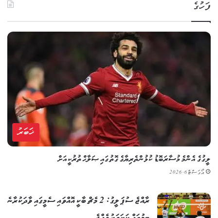
ފަހުގެ
ޚަބަރު
ލީގުގެ އެންމެ މުސާރަބޮޑު ކުޅުންތެރިޔާގެ ގޮތުގައި ޞަލާޙް ތުރުކީއަށް
އޯގަސްޓް 6, 2026
ރާއްޖެ ސުޕަ ލީގު: 2 މެޗް ބާކީ އޮއްވައި ސެމީގައި ވާދަކުރާނެ
ޓީމުތައް ކަށަވަރު ވެއްޖެ