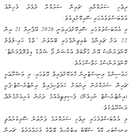
ދިވެހި ސަރުކާރާއި ޗައިނާ ސަރުކާރާ ދެމެދު މުހިންމު
އެއްބަސްވުމެއްގައި ސޮއިކޮށްފިއެވެ.
މި އެއްބަސްވުމުގައި ސޮއިކޮށްފައިވަނީ 2026 އޭޕްރިލް 21 އިން
22 އަށް ޗައިނާގެ ބެއިޖިންގްގައި ބޭއްވުނު ”ތާޑް ހައި-ލެވެލް
ކޮންފަރެންސް އޮން ގްލޯބަލް އެކްޝަން ފޯ ޝެއާޑް ޑިވެލޮޕްމަންޓް“
ކޮންފަރެންސްގެ ހަވާސާގައެވެ.
ހައުސިންގް މިނިސްޓްރީން ހާމަކޮށްފައިވާ ގޮތުގައި، މި މަޝްރޫޢަކީ
ޗައިނާ ސަރުކާރުން ދިނުމަށް ހަމަޖެހިފައިވާ އިންޓްރެސްޓް-ފްރީ
(އިންޓްރެސްޓް ނުހިމެނޭ) ފެސިލިޓީއެއްގެ ދަށުން ކުރިއަށްގެންދާ
މަޝްރޫޢެކެވެ.
މި އެއްބަސްވުމުގައި ދިވެހި ސަރުކާރުގެ ފަރާތުން ސޮއިކުރެއްވީ
މިނިސްޓަރ އޮފް ސްޓޭޓް އިބްރާހީމް ތޮޢާމް މުޙައްމަދެވެ. ޗައިނާ