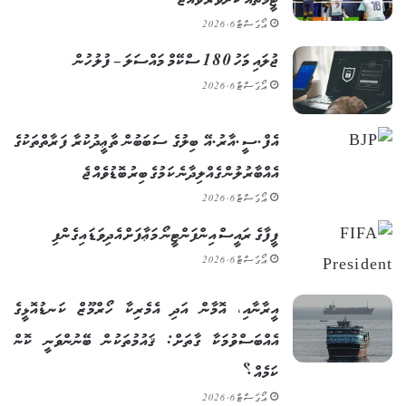
އޯގަސްޓް 6, 2026
ޖުލައި މަހު 180 ސްކޭމް މައްސަލަ – ފުލުހުން
އޯގަސްޓް 6, 2026
އެފް.ސީ.އާރު.އޭ ބިލުގެ ސަބަބުން ތާޢީދުކުރާ ފަރާތްތަކުގެ
އެއްބާރުލުން ގެއްލިދާނެ ކަމުގެ ބިރު ބޮޑުވެއްޖެ
އޯގަސްޓް 6, 2026
ފީފާގެ ރައީސް އިންފަންޓީނޯ މަޢާފަށް އެދިވަޑައިގެންފި
އޯގަސްޓް 6, 2026
އީރާނާއި، އޮމާން އަދި އެމެރިކާ ހޯރްމޫޒް ކަނޑުއޮޅީގެ
އެއްބަސްވުމަކާ ގާތަށް: ޤައުމުތަކުން ބޭނުންވަނީ ކޮން
ކަމެއް؟
އޯގަސްޓް 6, 2026