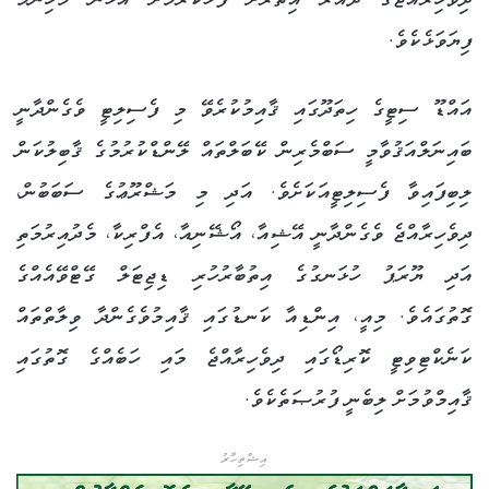
ދިވެހިރާއްޖޭގެ ދައުރު އިތުރަށް ފުޅާކުރުމަށް އެޅުނު މުހިންމު
ފިޔަވަޅެކެވެ.
އައްޑޫ ސިޓީގެ ހިތަދޫގައި ޤާއިމުކުރެވޭ މި ފެސިލިޓީ ވެގެންދާނީ
ބައިނަލްއަޤުވާމީ ސަބްމެރިން ކޭބަލްތައް ލޭންޑްކުރުމުގެ ޤާބިލުކަން
ލިބިފައިވާ ފެސިލިޓީއަކަށެވެ. އަދި މި މަޝްރޫޢުގެ ސަބަބުން،
ދިވެހިރާއްޖެ ވެގެންދާނީ އޭޝިއާ، އޯޝޭނިއާ، އެފްރިކާ، މެދުއިރުމަތި
އަދި ޔޫރަޕު ހުޅަނގުގެ އިތުބާރުހުރި ޑިޖިޓަލް ގޭޓްވޭއެއްގެ
ގޮތުގައެވެ. މިއީ، އިންޑިއާ ކަނޑުގައި ޤާއިމުވެގެންދާ ވިލާތްތައް
ކަނެކްޓިވިޓީ ކޮރިޑޯގައި ދިވެހިރާއްޖެ މައި ހަބެއްގެ ގޮތުގައި
ޤާއިމްވުމަށް ލިބެނީ ފުރުޞަތެކެވެ.
އިޝްތިހާރު