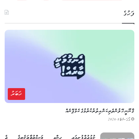
ފަހުގެ
ޚަބަރު
ޤާނޫނީ ހޭލުންތެރިކަން އިތުރުކުރުމުގެ ކެމްޕޭނެއް
އޯގަސްޓް 8, 2026
ކުޅުދުއްފުށީގައި ހިންގި މަސްތުވާތަކެތީގެ ދެ