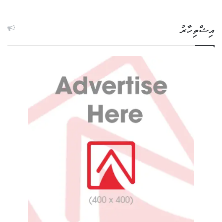
އިޝްތިހާރު