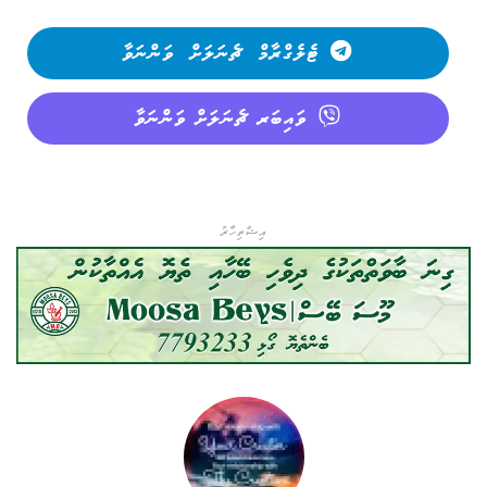
ޓެލެގްރާމް ޗެނަލަށް ވަންނަވާ
ވައިބަރ ޗެނަލަށް ވަންނަވާ
އިޝްތިހާރު