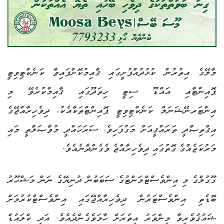
މާލޭގެ އިތުރުން ކުޅުދުއްފުށީގައި ޤާއިމުކޮށްފައިވާ ކަނެކްޓިވިޓީ
ޕޮއިންޓާއި އައްޑޫ ސިޓީ ހިތަދޫގައި ޤާއިމްކުރެވޭ މި
އިންޓަރނޭޝަނަލް ކަނެކްޓިވިޓީ ޕޮއިންޓްތަކާއެކު، ދިވެހިރާއްޖޭގެ
އިޤްތިޞާދީ ތަރައްޤީއަށް މަގުފަހިވެ، ސަރަހައްދީ މުވާޞަލާތީ މައި
މަރުކަޒެއްގެ ގޮތުގައި ދިވެހިރާއްޖެ ވެގެންދާނެއެވެ.
ގޫގުލްގެ މި އިންވެސްޓްމަންޓުގެ ސަބަބުން ދުނިޔޭގެ ނަން މަޝްހޫރު
ބޮޑެތި އިންވެސްޓަރުން ދިވެހިރާއްޖޭގައި އިންވެސްޓްކުރުމަށް
ޝައުޤުވެރިވާ މިންވަރު އިތުރަށް ހާމަވެގެންދެއެވެ. އަދި ކްލައުޑް