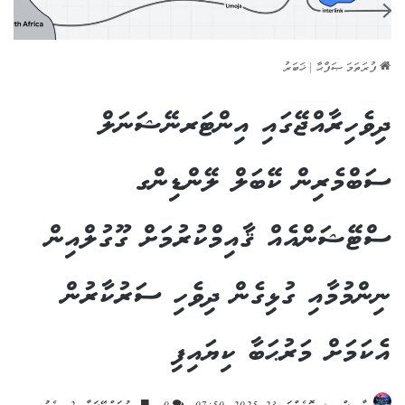
ފުރަތަމަ ޞަފްޙާ
|
ޚަބަރު
ދިވެހިރާއްޖޭގައި އިންޓަރނޭޝަނަލް
ސަބްމެރިން ކޭބަލް ލޭންޑިންގ
ސްޓޭޝަންއެއް ޤާއިމްކުރުމަށް ގޫގުލްއިން
ނިންމުމާއި ގުޅިގެން ދިވެހި ސަރުކާރުން
އެކަމަށް މަރުޙަބާ ކިޔައިފި