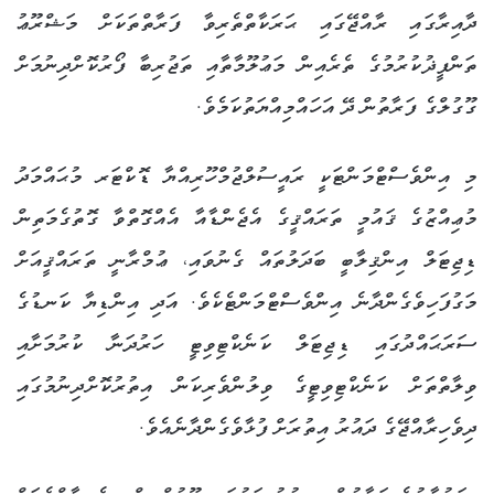
ދާއިރާގައި ރާއްޖޭގައި ޙަރަކާތްތެރިވާ ފަރާތްތަކަށް މަޝްރޫޢު
ތަންފީޛުކުރުމުގެ ތެރެއިން މަޢުލޫމާތާއި ތަޖުރިބާ ފޯރުކޮށްދިނުމަށް
ގޫގުލްގެ ފަރާތުން ދޭ އަހައްމިއްޔަތުކަމެވެ.
މި އިންވެސްޓްމަންޓަކީ ރައީސުލްޖުމްހޫރިއްޔާ ޑޮކްޓަރ މުޙައްމަދު
މުޢިއްޒުގެ ޤައުމީ ތަރައްޤީގެ އެޖެންޑާއާ އެއްގޮތްވާ ގޮތުގެމަތިން
ޑިޖިޓަލް އިންޤިލާބީ ބަދަލުތައް ގެނުވައި، ޢުމްރާނީ ތަރައްޤީއަށް
މަގުފަހިވެގެންދާނެ އިންވެސްޓްމަންޓެކެވެ. އަދި އިންޑިޔާ ކަނޑުގެ
ސަރަޙައްދުގައި ޑިޖިޓަލް ކަނެކްޓިވިޓީ ހަރުދަނާ ކުރުމަށާއި
ވިލާތްތަށް ކަނެކްޓިވިޓީގެ ވިލުންވެރިކަން އިތުރުކޮށްދިނުމުގައި
ދިވެހިރާއްޖޭގެ ދައުރު އިތުރަށް ފުޅާވެގެންދާނެއެވެ.