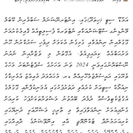
ޢާއިޝް
ނޮވެމްބަރ 23, 2025 - 07:50
0
ކިޔުމަށް ހޭދަވާނީ 2 މިނެޓު
އައްޑޫ ސިޓީ (ހިތަދޫ)ގައި، އިންޓަރނޭޝަނަލް ސަބްމެރިން ކޭބަލް
ލޭންޑިންގ ސްޓޭޝަންއަކާއި ނެޓްވަރކް ފެސިލިޓީއެއް ޤާއިމުކުރުމަށް
ގޫގުލްއިން ނިންމުމާއި ގުޅިގެން އެކަމަށް ދިވެހި ސަރުކާރުން ހޫނު
މަރުޙަބާއެއް ކިޔައިފިއެވެ. އެގޮތުން މި ވުޒާރާއިން ނެރުނު
ނޫސްބަޔާނުގައިވަނީ 2024 ވަނަ އަހަރުގެ ސެޕްޓެންބަރު މަހުގެ
ތެރޭގައި ރައީސުލްޖުމްހޫރިއްޔާ ޑރ. މުޙައްމަދު މުޢިއްޒު އެމެރިކާގެ
ނިއުޔޯކް ސިޓީއަށް ކުރެއްވި ދަތުރުފުޅުގައި އެމަނިކުފާނާއި ގޫގުލްގެ
އެގްޒެކެޓިވްސްއާ ދެމެދު ބޭއްވުނު މަޝްވަރާތަކަށްފަހު ކުރިއަށް
ގެންދިއުމަށް ނިންމަވާފައިވާ މި ތާރީޚީ މަޝްރޫޢަކީ ދުނިޔޭގައި
ކުރިއަރަމުންދާ ޓެކްނޮލޮޖީ އާއި އިނޮވޭޝަންގެ ދާއިރާގައި