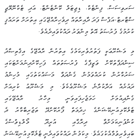
ސަރވިސަސް، ފިންޓެކް، ޑިޖިޓަލް ކޮންޓެންޓް، އަދި ޓެކްނޮލޮޖީ
ސްޓާރޓް-އަޕްސް ފަދަ ދާއިރާތައް ދިވެހިރާއްޖޭގައި އިތުރަށް ތަރައްޤީ
ކުރުމުގެ ފުރުޞަތު އޮތް މިންވަރު ދައްކުވައިދެއެވެ.
މި މަޝްރޫޢަކީ ފަތުރުވެރިކަމުގެ އިތުރުން ރާއްޖޭގެ އިޤްތިޞާދު
ސިންދަފާތުކޮށް ވަޒީފާގެ ފުރުޞަތުތައް ފަހިކޮށްދިނުމަށްޓަކައި
ސަރުކާރުން ކުރައްވަމުން ގެންދަވާ މަސައްކަތުގައި މުހިންމު
ދައުރެއް އަދާކުރާނެ މަޝްރޫޢެކެވެ. މި މަޝްރޫޢު ކުރިއަށް
ގެންދިއުމަށް ހަމަޖެހިފައިވަނީ މިހާރު ރާއްޖޭގައި
ޓެލެކޮމިއުނިކޭޝަންގެ ޚިދުމަތް ފޯރުކޮށްދޭ ތަޖުރިބާކާރު ދެ
ކުންފުނިކަމަށްވާ ދިރާގާއި އުރީދޫ މޯލްޑިވްސްގެ
ބައިވެރިވުމާއެކުގައެވެ. މިކަމުން ދައްކުވައިދެނީ ޓެލެކޮމިއުނިކޭޝަން