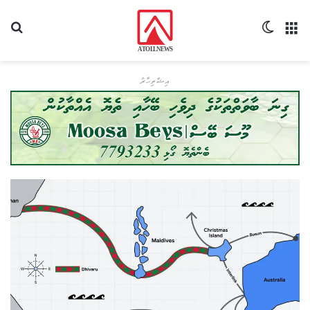
މެނޫ
Switch skin
ހޯދ
އިޝްތިހާރު