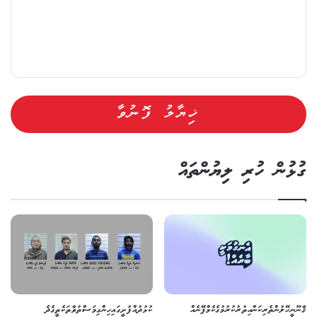
ގުޅުން ހުރި ލިޔުންތައް
ޤާނޫނީ ހޭލުންތެރިކަން އިތުރުކުރުމުގެ ކެމްޕޭނެއް
ކުޅުދުއްފުށީގައި ހިންގި މަސްތުވާތަކެތީގެ ދެ