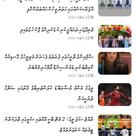
އޮޕަރޭޝަނެއްގައި ހަތަރު މީހުން ހައްޔަރުކޮށްފި
އޯގަސްޓް 8, 2026
ވެލިދޫގައި ތަރައްޤީކުރި ކުޑަކުދިންގެ ޕާކު ހުޅުވައިފި
އޯގަސްޓް 8, 2026
ސްޕެއިންގެ ތާރީޚުގައި ފުރަތަމަ ފަހަރަށް މަޖިލީހުގެ ގޮނޑިއެއް
ކާމިޔާބުކުރި ޑައުން ސިންޑްރޯމްހުރި މެމްބަރު
އޯގަސްޓް 7, 2026
ލީގުގެ އެންމެ މުސާރަބޮޑު ކުޅުންތެރިޔާގެ ގޮތުގައި ޞަލާޙް
ތުރުކީއަށް
އޯގަސްޓް 6, 2026
ރާއްޖެ ސުޕަ ލީގު: 2 މެޗް ބާކީ އޮއްވައި ސެމީގައި ވާދަކުރާނެ
ޓީމުތައް ކަށަވަރު ވެއްޖެ