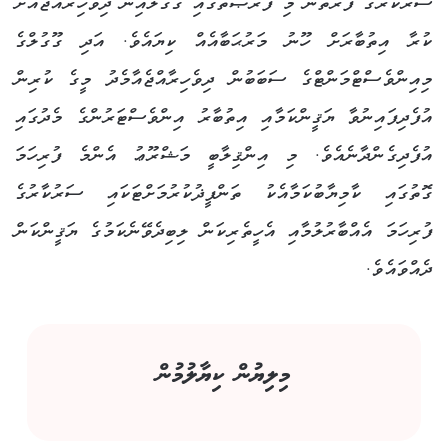
ސަރުކާރުގެ ފަރާތުން މި ފުރުޞަތުގައި ގޫގުލްއިން ދިވެހިރާއްޖެއަށް
ކުރާ އިތުބާރަށް ހޫނު މަރުޙަބާއެއް ކިޔައެވެ. އަދި ގޫގުލްގެ
މިއިންވެސްޓްމަންޓްގެ ސަބަބުން ދިވެހިރާއްޖެއާމެދު މީގެ ކުރިން
އުފެދިފައިނުވާ ޔަޤީންކަމާއި އިތުބާރު އިންވެސްޓަރުންގެ މެދުގައި
އުފެދިގެންދާނެއެވެ. މި އިންޤިލާބީ މަޝްރޫޢު އެންމެ ފުރިހަމަ
ގޮތުގައި ކާމިޔާބުކަމާއެކު ތަންފީޛުކުރުމަށްޓަކައި ސަރުކާރުގެ
ފުރިހަމަ އެއްބާރުލުމާއި އެހީތެރިކަން ލިބިދެވޭނެކަމުގެ ޔަޤީންކަން
ދެއްވައެވެ.
މިލިޔުން ކިޔާލުމުން