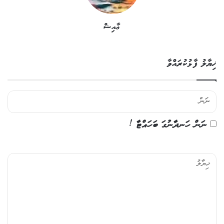
ޢާއިޝް
ޚިޔާލު ފާޅުކުރައްވާ
ނަން ހަނދާނުގަ ބަހައްޓާ !
ޚި
ޔާ
ލު