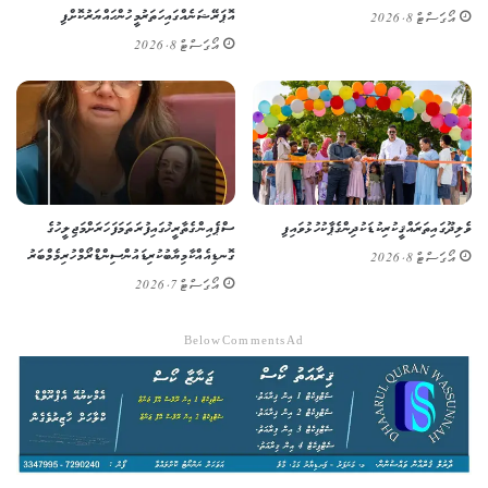
އޮޕަރޭޝަނެއްގައި ހަތަރު މީހުން ހައްޔަރުކޮށްފި
އޯގަސްޓް 8, 2026
އޯގަސްޓް 8, 2026
ވެލިދޫގައި ތަރައްޤީކުރި ކުޑަކުދިންގެ ޕާކު ހުޅުވައިފި
ސްޕެއިންގެ ތާރީޚުގައި ފުރަތަމަ ފަހަރަށް މަޖިލީހުގެ
ގޮނޑިއެއް ކާމިޔާބުކުރި ޑައުން ސިންޑްރޯމްހުރި މެމްބަރު
އޯގަސްޓް 8, 2026
އޯގަސްޓް 7, 2026
Below Comments Ad