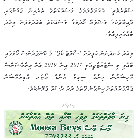
ސްޓްރެޓެޖީ‘ އެކުލަވާލުމުގެ މަސައްކަތުގެ ތެރެއިން ގުޅުންހުރި
ދާއިރާތަކުގެ މަޝްވަރާ ހޯދުމުގެ މަސައްކަތު ބައްދަލުވުން މިއަދު
ބާއްވައިފިއެވެ.
މިއަދު ހެނދުނުން ހަވީރަށް ’ސޯލްޓް ކެފޭ‘ ގެ ކޮންފަރެންސް ހޯލްގައި
ބޭއްވި މި ސްޓްރެޓެޖީއަކީ 2017 އިން 2019 އަށް އިލެކްޝަންސް
ކޮމިޝަނުން ހިންގާ ސިވިކް އެންޑް ވޯޓަރ އެޑިއުކޭޝަން
ޕްރޮގްރާމްތަށް ހިންގާނެ ގޮތުގެ ދުރު ރާސްތާ ޕްލޭނެކެވެ.
އިޝްތިހާރު