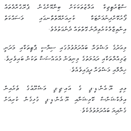
ސްޓްރެޓީޖިކް އަމާޒުތަކަކަށް ބިނާކޮށްގެން ޕްރޮގްރާމްތައް
ފޯރުކޮށްދިނުމަށްޓަކާ ކުރިއަށްއޮތްތާނގައި މަސައްކަތް
އިންތިޒާމްކުރެވިދާނެ ގޮތްތައް ދެނެގަތުމެވެ.
މިއަދުގެ މަޝްވަރާ ބައްދަލުވުމުގައި ސިޔާސީ ޕާޓީތަކާއި މަދަނީ
ޖަމިއްޔާތަކާއި ދައުލަތުގެ މިނިވަން މުއައްސަސާ ތަކުން ބައިވެރިވެ،
ޚިޔާލާއި މަޝްވަރާ ދީފައިވެއެވެ.
މިއީ ޔޫ.އެން.ޑީ.ޕީ ގެ އައި.ޖީ.ޕީ މަޝްރޫޢުގެ ތެރެއިން
އިލެކްޝަންސް ކޮމިޝަނާއި ޔޫ.އެން.ޑީ.ޕީ ގުޅިގެން ކުރިއަށް
ގެންދިޔަ ބައްދަލުވުމެކެވެ.