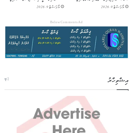
އޯގަސްޓް 9, 2026
އޯގަސްޓް 9, 2026
Below Comments Ad
އިޝްތިހާރު