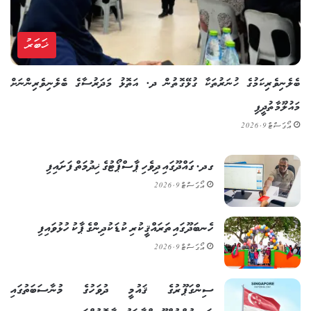
ޚަބަރު
ބެލެނިވެރިކަމުގެ ހުނަރުތަކާ ގުޅޭގޮތުން ދ. އަތޮޅު މަދަރުސާގެ ބެލެނިވެރިންނަށް
މައުލޫމާތުދީފި
އޯގަސްޓް 9, 2026
ގދ. ގައްދޫގައި ދިވެހި ޕާސްޕޯޓުގެ ޚިދުމަތް ފަށައިފި
އޯގަސްޓް 9, 2026
ހެނބަދޫގައި ތަރައްޤީކުރި ކުޑަކުދިންގެ ޕާކު ހުޅުވައިފި
އޯގަސްޓް 9, 2026
ސިންގަޕޫރުގެ ޤައުމީ ދުވަހުގެ މުނާސަބަތުގައި