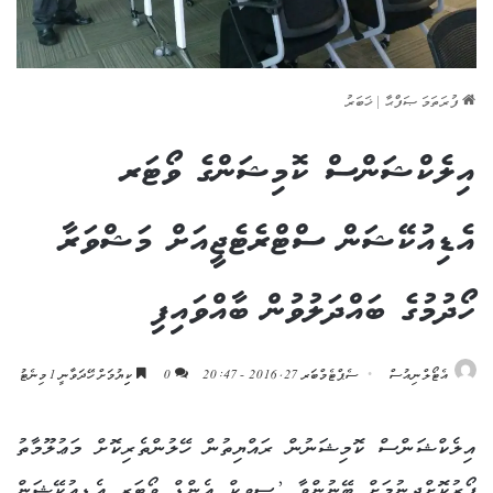
ފުރަތަމަ ޞަފްޙާ
|
ޚަބަރު
އިލެކްޝަންސް ކޮމިޝަންގެ ވޯޓަރ
އެޑިއުކޭޝަން ސްޓްރެޓެޖީއަށް މަޝްވަރާ
ހޯދުމުގެ ބައްދަލުވުން ބާއްވައިފި
އެޓޯލްނިއުސް
ސެޕްޓެމްބަރ 27, 2016 - 20:47
0
ކިިޔުމަށް ހޭދަވާނީ 1 މިނެޓު
އިލެކްޝަންސް ކޮމިޝަނުން ރައްޔިތުން ހޭލުންތެރިކޮށް މަޢުލޫމާތު
ފޯރުކޮށްދިނުމަށް ބޭނުންވާ ’ސިވިކް އެންޑް ވޯޓަރ އެޑިއުކޭޝަން