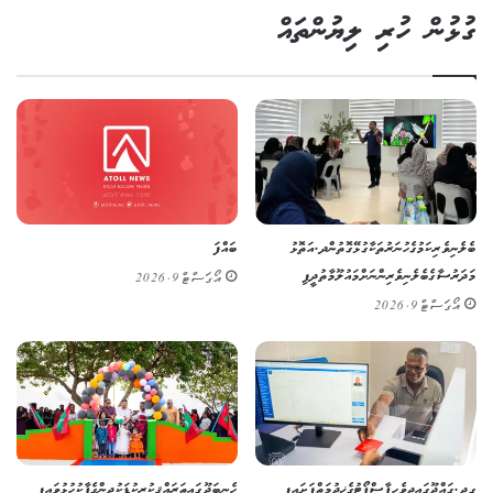
ގުޅުން ހުރި ލިޔުންތައް
ބެލެނިވެރިކަމުގެ ހުނަރުތަކާ ގުޅޭގޮތުން ދ. އަތޮޅު
ބައްފަ
މަދަރުސާގެ ބެލެނިވެރިންނަށް މައުލޫމާތުދީފި
އޯގަސްޓް 9, 2026
އޯގަސްޓް 9, 2026
ގދ. ގައްދޫގައި ދިވެހި ޕާސްޕޯޓުގެ ޚިދުމަތް ފަށައިފި
ހެނބަދޫގައި ތަރައްޤީކުރި ކުޑަކުދިންގެ ޕާކު ހުޅުވައިފި