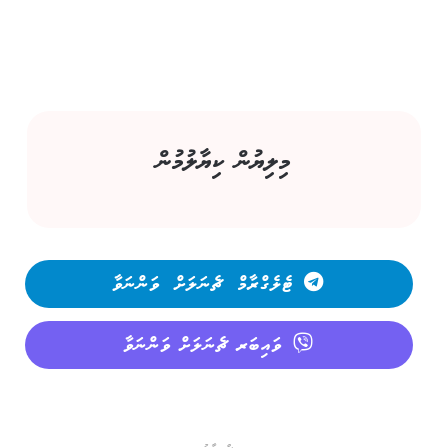
މިލިޔުން ކިޔާލުމުން
ޓެލެގްރާމް ޗެނަލަށް ވަންނަވާ
ވައިބަރ ޗެނަލަށް ވަންނަވާ