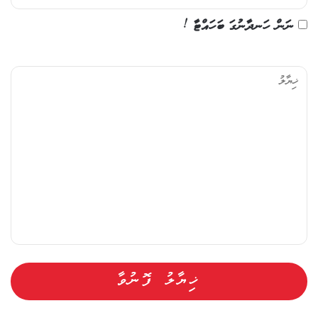
ނަން ހަނދާނުގަ ބަހައްޓާ !
ޚި
ޔާ
ލު