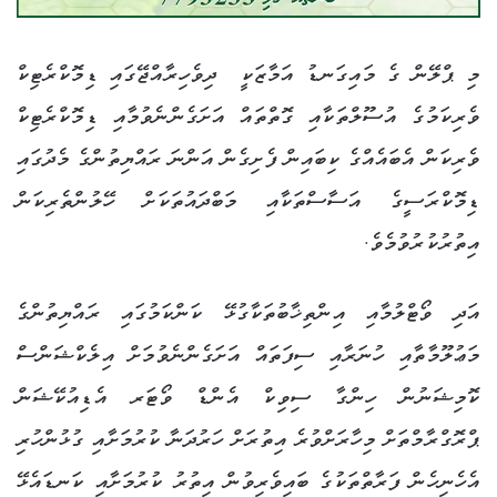
މި ޕްލޭން ގެ މައިގަނޑު އަމާޒަކީ ދިވެހިރާއްޖޭގައި ޑިމޮކްރެޓިކް
ވެރިކަމުގެ އުސޫލްތަކާއި ގޮތްތައް އަށަގެންނެވުމާއި ޑިމޮކްރެޓިކް
ވެރިކަން އެބައެއްގެ ކިބައިން ފެށިގެން އަންނަ ރައްޔިތުންގެ މެދުގައި
ޑިމޮކްރަސީގެ އަސާސްތަކާއި މަބްދައުތަކަށް ހޭލުންތެރިކަން
އިތުރުކުރުވުމެވެ.
އަދި ވޯޓްލުމާއި އިންތިޚާބުތަކާގުޅޭ ކަންކަމުގައި ރައްޔިތުންގެ
މަޢުލޫމާތާއި ހުނަރާއި ސިފަތައް އަށަގެންނެވުމަށް އިލެކްޝަންސް
ކޮމިޝަނުން ހިންގާ ސިވިކް އެންޑް ވޯޓަރ އެޑިއުކޭޝަން
ޕްރޮގްރާމްތަށް މިހާރަށްވުރެ އިތުރަށް ހަރުދަނާ ކުރުމަށާއި ގުޅުންހުރި
އެހެނިހެން ފަރާތްތަކުގެ ބައިވެރިވުން އިތުރު ކުރުމަށާއި ކަނޑައެޅޭ