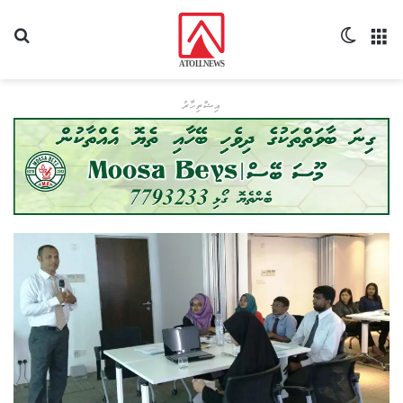
މެނޫ
Switch skin
ހޯދ
އިޝްތިހާރު