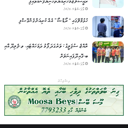
ރައީސުލްޖުމްހޫރިއްޔާ ތަހުނިޔާ ފޮނުއްވައިފި
އޯގަސްޓް 9, 2026
ހުޅުމާލޭގައި “ރޯޑްޝޯ” އެއް ކުރިއަށް ގެންގޮސްފި
އޯގަސްޓް 9, 2026
ރާއްޖެ ސުޕަލީގު: ވަރުގަދަ ފޯމު ދަމަހައްޓައި، ވ.ފެލިދޫ އާއި
ބ.ގޮއިދޫ ފައިނަލަށް
އޯގަސްޓް 9, 2026
އިޝްތިހާރު