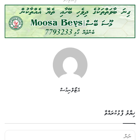
އިޝްތިހާރު
އެޓޯލްނިއުސް
ޚިޔާލު ފާޅުކުރައްވާ