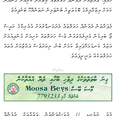
ހަދައި، ޣައްޒާއަށް ދެމުންދާ ޙަމަލާތައް އިތުރަށް ކުރިއަށް ގެންދާނެ
ކަމަށް އިޒްރާއީލްގެ ބޮޑުވަޒީރު ބެންޖަމިން ނަތަންޔާހޫ ބުނެފިއެވެ.
ދެފަރާތުން ދެމުންދާ ޙަމަލާތައް މެދުކަނޑާލުމަށް އެމެރިކާގެ ރައީސް
ޖޯ ބައިޑެން އެދިލެއްވުމުން ވެސް ޙަމަލާތައް ކުރިއަށް ގެންދިއުމަށް
އަޒުމް ކަނޑައަޅާފައިވާ ކަމަށް ބުނެ، މިއަދުވެސް ޣައްޒާއަށް އެތައް
ޙަމަލާތަކެއް ވަނީ ދީފައެވެ.
އިޝްތިހާރު
މެދު ނުކެނޑި 11 ދުވަސްވަންދެން ޣައްޒާއަށް ދެމުންދާ