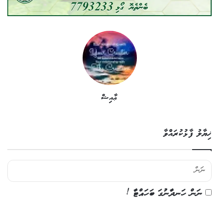
ޢާއިޝް
ޚިޔާލު ފާޅުކުރައްވާ
ނަން ހަނދާނުގަ ބަހައްޓާ !
ޚި