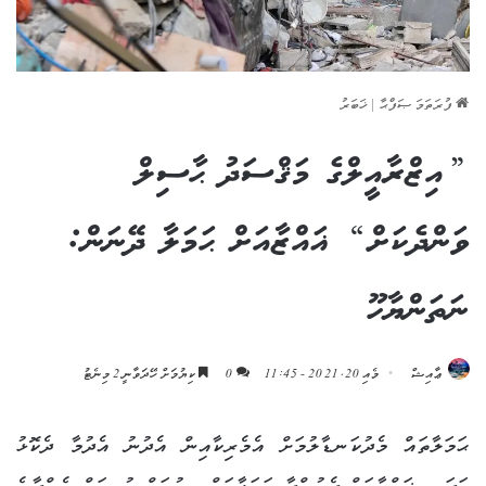
ފުރަތަމަ ޞަފްޙާ
|
ޚަބަރު
”އިޒްރާއީލްގެ މަޤްސަދު ޙާސިލް
ވަންދެކަށް“ ޣައްޒާއަށް ޙަމަލާ ދޭނަން:
ނަތަންޔާހޫ
ޢާއިޝް
މެއި 20, 2021 - 11:45
0
ކިޔުމަށް ހޭދަވާނީ 2 މިނެޓު
ޙަމަލާތައް މެދުކަނޑާލުމަށް އެމެރިކާއިން އެދުނު އެދުމާ ދެކޮޅު