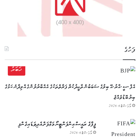
ފަހުގެ
ޚަބަރު
އެފް.ސީ.އާރު.އޭ ބިލުގެ ސަބަބުން ތާޢީދުކުރާ ފަރާތްތަކުގެ އެއްބާރުލުން ގެއްލިދާނެ ކަމުގެ
ބިރު ބޮޑުވެއްޖެ
އޯގަސްޓް 6, 2026
ފީފާގެ ރައީސް އިންފަންޓީނޯ މަޢާފަށް އެދިވަޑައިގެންފި
އޯގަސްޓް 6, 2026