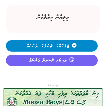
މިލިޔުން ކިޔާލުމުން
ޓެލެގްރާމް ޗެނަލަށް ވަންނަވާ
ވައިބަރ ޗެނަލަށް ވަންނަވާ
އިޝްތިހާރު