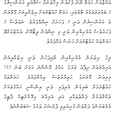
ޣައްޒާއަށް ހަމަލާ ދޭން ފެށުމުން މިހާތަނަށް ސަލާމަތީ ކައުންސިލްގެ
3 ބައްދަލުވުމެއް ބާއްވައި، ޙަމަލާ ހުއްޓާލުމަށް އިޒްރާއީލަށް ގޮވާލަން
އެ ކައުންސިލުން ވަނީ 3 ފަހަރަށް ނިންމާފައެވެ. ނަމަވެސް 3
ފަހަރުވެސް އެމެރިކާއިން ވަނީ މި ނިންމުން ވީޓޯކޮށް، ޣައްޒާއަށްދޭ
ހަމަލާތައް ހުއްޓާލުމަށް ހުރަސް އަޅާފައެވެ.
މީގެ އިތުރުން އެމެރިކާއިން ދާދިފަހުން ވަނީ އިޒްރާއީލަން
އަމިއްލައަށް ދިފާއު ވުމުގެ ޙައްޤު އޮންނާނެ ކަމަށް ބުނެ 735
މިލިއަން ޑޮލަރުގެ ހަތިޔާރުވެސް ވިއްކާފައެވެ. ޙަމަލާތައް
ހުއްޓާލުމަށް ބައިޑަން އެދިފައި ވަނީ އިންސާނީ ހައްޤުތަކަށް
ވަކާލާތުކުރާ ފަރާތްތަކާއި އަދި އަމިއްލަ ޑިމޮކްރެޓިކް ޕާޓީގެ
މެމްބަރުންގެ ފަރާތުން ކުރިމަތިވި ޕްރެޝަރު ތަކުގެ ސަބަބުންނެވެ.