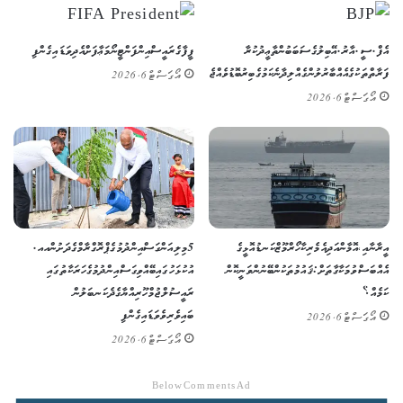
އެފް.ސީ.އާރު.އޭ ބިލުގެ ސަބަބުން ތާޢީދުކުރާ
ފީފާގެ ރައީސް އިންފަންޓީނޯ މަޢާފަށް އެދިވަޑައިގެންފި
ފަރާތްތަކުގެ އެއްބާރުލުން ގެއްލިދާނެ ކަމުގެ ބިރު ބޮޑުވެއްޖެ
އޯގަސްޓް 6, 2026
އޯގަސްޓް 6, 2026
އީރާނާއި، އޮމާން އަދި އެމެރިކާ ހޯރްމޫޒް ކަނޑުއޮޅީގެ
5 މިލިއަން ގަސް އިންދުމުގެ ޕްރޮގްރާމްގެ ދަށުން އއ.
އެއްބަސްވުމަކާ ގާތަށް: ޤައުމުތަކުން ބޭނުންވަނީ ކޮން
އުކުޅަހުގައި ބޭއްވި ގަސް އިންދުމުގެ ހަރަކާތުގައި
ކަމެއް؟
ރައީސުލްޖުމްހޫރިއްޔާގެ ދެކަނބަލުން
ބައިވެރިވެވަޑައިގެންފި
އޯގަސްޓް 6, 2026
އޯގަސްޓް 6, 2026
Below Comments Ad