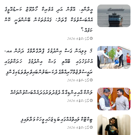
އީރާނާއި، އޮމާން އަދި އެމެރިކާ ހޯރްމޫޒް ކަނޑުއޮޅީގެ
އެއްބަސްވުމަކާ ގާތަށް: ޤައުމުތަކުން ބޭނުންވަނީ ކޮން
ކަމެއް؟
އޯގަސްޓް 6, 2026
5 މިލިއަން ގަސް އިންދުމުގެ ޕްރޮގްރާމްގެ ދަށުން އއ.
އުކުޅަހުގައި ބޭއްވި ގަސް އިންދުމުގެ ހަރަކާތުގައި
ރައީސުލްޖުމްހޫރިއްޔާގެ ދެކަނބަލުން ބައިވެރިވެވަޑައިގެންފި
އޯގަސްޓް 6, 2026
ލަންކާ އާއި އިންޑިއާ އާ ދެމެދު ވަރުގަދަ އެއްބަސްވުންތަކެއް
އޯގަސްޓް 6, 2026
ޓިކްޓޮކް ލައިވްއެއްގައި ބަޑިޖަހައި މީހަކު މަރާލައިފި
އޯގަސްޓް 6, 2026