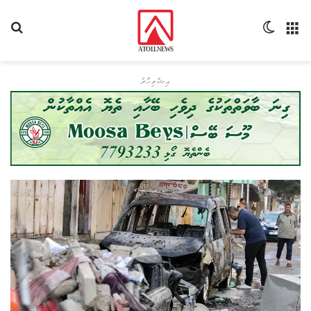
މެނޫ
Switch skin
ހޯދ
އިޝްތިހާރު