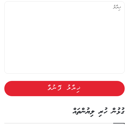
ޔާ
ލު
ގުޅުން ހުރި ލިޔުންތައް