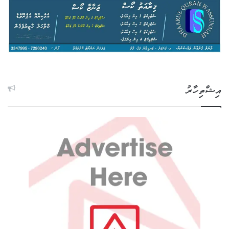
އިޝްތިހާރު