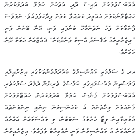
އެއްބަސްވުމަކަށް އައިސް ދާދި އަވަހަށް ޙަމަލާ ބަދަލުކުރުން
ހުއްޓާލާނެކަމަށް އުއްމީދު ކުރައްވާ ކަމަށް ވިދާޅުވެފައެވެ. ނަމަވެސް
ފޯންކޯލަށް ފަހު ނަތަންޔާހޫ ބުނެފައި ވަނީ، އޭނާ ބޭނުން ވަނީ
”އިޒްރާއީލްގެ މަޤްސަދު ޙާސިލް ވަންދެކަށް“ ޣައްޒާއަށް ޙަމަލާ ދޭން
ކަމަށެވެ.
އދ ގެ ސަލާމަތީ ކައުންސިލްގެ ބައްދަލުވުންތަކުގައި އިޒްރާއީލާއި
ފަލަސްތީން މައްސަލައިގައި ޙަމާސްގެ ވެރިންނާ ދެމެދު ސުލްޙަވެރި
އެއްބަސްވުމަކަށް ގެނެސް، ޙަމަލާ ބަދަލުކުރުން ހުއްޓާލުމަކަށް
ގެނައުމަށް މިހާތަަނަށް އެ ކައުންސިލުން ނިންމި ނިންމުނަތައް
އެމެރިކާއިން ވީޓޯ ކުރުމުގެ ސަބަބުން، މި މައްސަލައަށް ޙައްލެއް
ގެނައުމަށް އެ ކައުންސިލުން ވަނީ ނާކާމިޔާބު ވެފައެވެ. އިޒްރާއީލުން