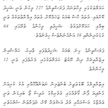
ޙަމަލާތަކުގައި މިހާތަނަށް ފަލަސްތީންގެ 227 މީހުން ވަނީ ޝަހީދު
ކޮށްލައި، އެތައް ހާސް ބަޔަކު ޒަޚަމްކޮށް، އެތައް އިމާރާތްތަކެއް ވަނީ
ބިމާއި ހަމަކޮށްފައެވެ. ޝަހީދުވި މީހުންގެ ތެރޭގައި 64
ކުޑަކުދިންނާއި 38 އަންހެނުންވެސް ހިމެނެއެވެ.
ފަލަސްތީންގެ ގިނަ ބަޔަކު ޝަހީދުވެފައި ވާއިރު، ޙަމާސްއިން
އިޒްރާއީލަށް ދިން ރޮކެޓު ޙަމަލާތަކުގައި މަރުވެފައި ވަނީ 12
މީހުންނެވެ.
އިޒްރާއީލްގެ ބޮޑުވަޒީރު ބެންޖަމިން ނަތަންޔާހޫއާއި އެކު ކުރިއަށް
ގެންދިޔަ ފޯން ކޯލެއްގައި އެމެރިކާގެ ރައީސް ޖޯ ބައިޑަން ވަނީ
ޣައްޒާގެ މަސްރަޙާއި މެދު މަޝްވަރާ ކޮށް، ދެފަރާތުން ސުލްޙަވެރި