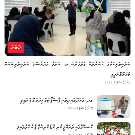
ޚަބަރު
ބެލެނިވެރިކަމުގެ ހުނަރުތަކާ ގުޅޭގޮތުން ދ. އަތޮޅު މަދަރުސާގެ ބެލެނިވެރިންނަށް
މައުލޫމާތުދީފި
އޯގަސްޓް 9, 2026
ގދ. ގައްދޫގައި ދިވެހި ޕާސްޕޯޓުގެ ޚިދުމަތް ފަށައިފި
އޯގަސްޓް 9, 2026
ހެނބަދޫގައި ތަރައްޤީކުރި ކުޑަކުދިންގެ ޕާކު ހުޅުވައިފި