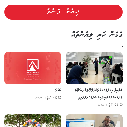
ގުޅުން ހުރި ލިޔުންތައް
ބެލެނިވެރިކަމުގެ ހުނަރުތަކާ ގުޅޭގޮތުން ދ. އަތޮޅު
ބައްފަ
މަދަރުސާގެ ބެލެނިވެރިންނަށް މައުލޫމާތުދީފި
އޯގަސްޓް 9, 2026
އޯގަސްޓް 9, 2026