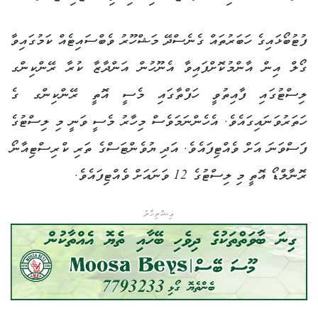
ފުޓުބޯޅައިގެ ހަބަރުތައް ގެނެސްދޭ މަޝްހޫރު ވެބްސައިޓެއް ކަމުގައިވާ
ގޯލް އިން އާންމުކޮށްފައިވާ އެނޫހުން އަންދާޒާ ކުރާ ރޭންކިންގ
ލިސްޓުގައި ފާއިތުވީ ހަފްތާގައި މެސީ އޮތީ ރޭންކިންގ ގެ
ހަތަރުވަނައިގައެވެ. އެހެންނަމަވެސް މިހާރު މެސީ ވަނީ މި ލިސްޓުގެ
ފަސްވަނަ އަށް ވެއްޓިފައެވެ. އަދި ޔުވެންޓަސްގެ ތަރި ކްރިސްޓިއާނޯ
ރޮނާލްޑޯ އޮތީ މި ލިސްޓުގެ 12 ވަނައަށް ވެއްޓިފައެވެ.
އިޝްތިހާރު