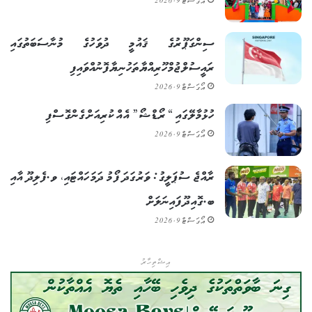
އޯގަސްޓް 9, 2026
ސިންގަޕޫރުގެ ޤައުމީ ދުވަހުގެ މުނާސަބަތުގައި
ރައީސުލްޖުމްހޫރިއްޔާ ތަހުނިޔާ ފޮނުއްވައިފި
އޯގަސްޓް 9, 2026
ހުޅުމާލޭގައި “ރޯޑްޝޯ” އެއް ކުރިއަށް ގެންގޮސްފި
އޯގަސްޓް 9, 2026
ރާއްޖެ ސުޕަލީގު: ވަރުގަދަ ފޯމު ދަމަހައްޓައި، ވ.ފެލިދޫ އާއި
ބ.ގޮއިދޫ ފައިނަލަށް
އޯގަސްޓް 9, 2026
އިޝްތިހާރު