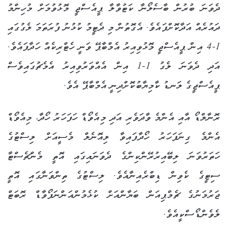
ދެވަނަ ބުރުން ބާސެލޯނާ ކަޓުވާލާ ޕީއެސްޖީ މޮޅުވުމަށް މުހިންމު
ދައުރެއް އަދާކޮށްފައެވެ. އެގޮތުން މި ދެޓީމު ކުޅުނު ފުރަތަމަ ލެގުގައި
1-4 އިން ޕީއެސްޖީ މޮޅުވިއިރު އެމްބާޕޭ ވަނީ ހެޓްރިކެއް ހަދާފައެވެ.
އަދި ދެވަނަ ލެގު 1-1 އިން އެއްވަރުވިއިރު އެމެޗުގައިވެސް
ޕީއެސްޖީގެ ލަނޑު ކާމިޔާބުކޮށްދިނީ އެމްބާޕޭ އެވެ.
ރޮނާލްޑޯ އާއި އެންމެ ވާދަވެރި އަދި މިއެވޯޑް ހަފަހަރު ހޯދާ، މިއެވޯޑް
އެންމެ ގިނަފަހަރު ހޯދާފައިވާ ލިއޮނެލް މެސީއަށް ލިސްޓުގެ
ހަތަރުވަނަ ލިބޭއިރުރޭންކިންގެ ދެވަނައިގައި އޮތީ މެންޗެސްޓާ
ސިޓީގެ ކެވިން ޑިބްރެއިނާއެވެ. ލިސްޓުގެ ތިންވަނާގައި އޮތީ
ޖަރުމަނުގެ ޗެމްޕިއަން ބަޔާންއަށް ކުޅެމުންއަންނަފޯވާޑް ރޮބަޓް
ލެވެންޑޯސްކީއެވެ.