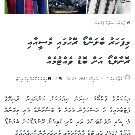
ފުރަތަމަ ޞަފްޙާ
|
ޚަބަރު
މިފަހަރު ބެލަންޑޯ ރޭހުގައި މެސީއާއި
ރޮނާލްޑޯ އަށް ބޮޑު ވެއްޓުމެއް
އެޓޯލްނިއުސް
މެއި 17, 2021 - 18:24
0
ކިޔުމަށް ހޭދަވާނީ 2 މިނެޓު
މިއަހަރުގެ ފުޓްބޯޅަ ސީޒަން ނިމުމަކަށް އަންނައިރު، ދުނިޔޭގެ
ފުޓްބޯޅައިގެ ދެ ރަސްގެފާނު ކަމަށް ވާ ބާސެލޯނާގެ ތަރި ލިއޮނެލް
މެސީއާއި ޔުވެންޓަސްގެ ތަރި ކްރިސްޓިއާނޯ ރޮނާލްޑޯއަށް ބެލަންޑޯ
އެވޯޑް 2021 ގައި ބޮޑު ވެއްޓުމަކާއި ކުރިމަތިލާން ޖެހިއްޖެއެވެ.