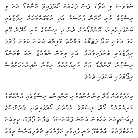
ނަމަވެސް މި އެވޯޑް ފަސް ފަހަރަށް ހޯދާފައިވާ ރޮނާލްޑޯ އަށް މި
ލިސްޓުގެ ކުރި ހޯދޭނެ ފުރުސަތު އަދި އެބައޮތްކަމަށް ރިޕޯޓުގައި
ބުނެފައިވާއިރު، ރޮނާލްޑޯއަށް ދެން މި ލިސްޓުގެ ކުރި ހޯދޭނެ އޮތީ
ހަމަ އެކަނި ޔޫރޯ ފުޓްބޯޅަ މުބާރާތް ކާމިޔާބު ކުރުން ކަމަށް ގޯލްގެ
ރިޕޯޓުގައި ބުނެފައިވެއެވެ. އަދި މިކަން ނުވެއްޖެ ނަމަ ބެލަންޑޯ
ލިސްޓުން ރޮނާލްޑޯ އަށް ކުރިއެރުމެއް ލިބުން ނާދިރުކަމަށްވެސް
ރިޕޯޓުގައި ބުނެފައި ވެއެވެ.
މިހަފްތާއަށް ގޯލް އިން އާންމުކުރި ރޭންކިންގ ލިސްޓުގައި އެންމެބޮޑު
ކުރިއެރުމެއް ހޯދާ ލިސްޓުގެ އެއްވަނަ ހޯދާފައިވަނީ ފްރާންސްގެ
ޕީއެސްޖީއަށް ކުޅެމުން އަންނަ ފްރާންސްގެ ޒުވާން ފޯވާޑް، ކީލިއަން
އެމްބާޕޭއެވެ. އެމްބާޕޭ ވަނީ ފާއިތުވީ ހަފްތާގައި ޗެމްޕިއަންސް ލީގުގެ