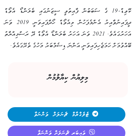
ކޮވިޑް-19 ގެ ސަބަބުން ފާއިތުވީ ސީޒަނުގައި ބެލަންޑޯ އެވޯޑް
ދީފައިނުވާއިރު އެންމެފަހުން މިއެވޯޑް ހޯދާފައިވަނީ 2019 ވަނަ
އަހަރުގައެވެ. 2021 ވަނަ އަހަރު ބެލަންޑޯ އެވޯޑް ދޭ ރަސްމިއްޔާތު
ބޭއްވުމަށް ހަމަޖެހިފައިވަނީ އަންނަ ޑިސެމްބަރު މަހުގެ ތެރޭގައެވެ.
މިލިޔުން ކިޔާލުމުން
ޓެލެގްރާމް ޗެނަލަށް ވަންނަވާ
ވައިބަރ ޗެނަލަށް ވަންނަވާ