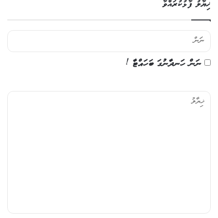
ޚިޔާލު ފާޅުކުރައްވާ
ނަން ހަނދާނުގަ ބަހައްޓާ !
ޚި
ޔާ
ލު