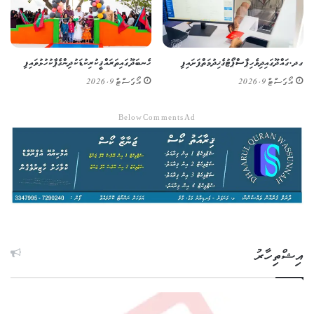
ގދ. ގައްދޫގައި ދިވެހި ޕާސްޕޯޓުގެ ޚިދުމަތް ފަށައިފި
ހެނބަދޫގައި ތަރައްޤީކުރި ކުޑަކުދިންގެ ޕާކު ހުޅުވައިފި
އޯގަސްޓް 9, 2026
އޯގަސްޓް 9, 2026
Below Comments Ad
އިޝްތިހާރު