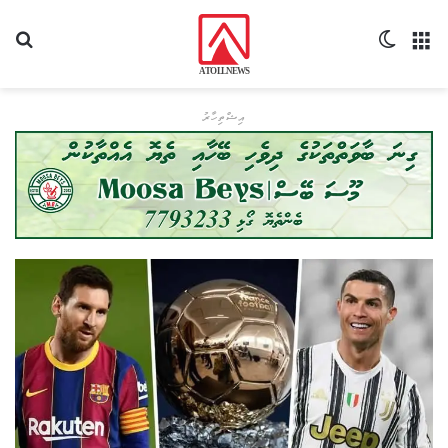
މެނޫ
Switch skin
ހޯދ
އިޝްތިހާރު