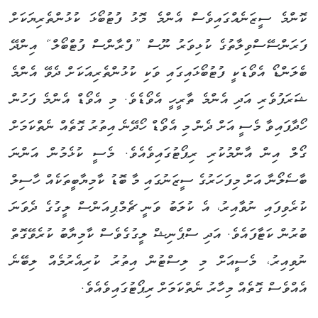
ކޮންމެ ސީޒަނެއްގައިވެސް އެންމެ މޮޅު ފުޓުބޯޅަ ކުޅުންތެރިޔަކަށް
ފަރަންސޭސްވިލާތުގެ ކުޅިވަރު ނޫސް ”ފްރާންސް ފުޓްބޯލް“ އިންދޭ
ބެލަންޑޯ އެވޯޑަކީ ފުޓުބޯޅައިގައި ވަކި ކުޅުންތެރިއަކަށް ދެވޭ އެންމެ
ޝަރަފުވެރި އަދި އެންމެ ތާރީހީ އެވޯޑެވެ. މި އެވޯޑް އެންމެ ފަހުން
ހޯދާފައިވާ މެސީ އަށް ދެން މި އެވޯޑް ހޯދޭނެ އިތުރު ގޮތެއް ނެތްކަމަށް
ގޯލް އިން އާންމުކުރި ރިޕޯޓުގައިވެއެވެ. މެސީ ކުޅެމުން އަންނަ
ބާސެލޯނާ އަށް މިފަހަރުގެ ސީޒަނުގައި މާ ބޮޑު ކާމިޔާބީތަކެއް ހާސިލް
ކުރެވިފައި ނުވާއިރު، އެ ކުލަބު ވަނީ ޗެމްޕިއަންސް ލީގުގެ ދެވަނަ
ބުރުން ކަޓާފައެވެ. އަދި ސްޕެނިޝް ލީގުގެވެސް ކާމިޔާބު ކުރެވޭގޮތް
ނުވިއިރު، މެސީއަށް މި ލިސްޓުން އިތުރު ކުރިއެރުމެއް ލިބޭނެ
އެއްވެސް ގޮތެއް މިހާރު ނެތްކަމަށް ރިޕޯޓުގައިވެއެވެ.