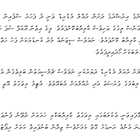
 ހަމައަށް ޒިދާންގެ އިރުޝާދުގެ ދަށުން ރެއާލް މެޑްރިޑް ވަނީ ދެ ފަހަރު ސްޕެއިން ލ
އަންސް ލީގުގެ ތަށިވެސް ކާމިޔާބުކޮށްފައެވެ. މީގެ އިތުުން ޔޫއެފާ ސުޕަ ކަ
ކާމިޔާބު ކޮށްފައެވެ. ނަމަވެސް ސީޒަނެއް މެދު ކެނޑުމަކަށް ފަހު ހަވާލ
ަށް ރެއަލް މެޑްރިޑް ދަތުރުކުރި ނަމަވެސް ޗެލްސީއަތުން ބަލިވެގެން އެޓ
ައިވަނީ އެކުލަބުގައި މިވަގުތު ކާމިޔާބަކާއި ހަމައަށް ދެވޭނެ ފެންވަރ
ްނަ އެންމެ ރަނގަޅު ގޮތް ކަމަށްވެސް ޒިދާން ބުނެފައިވާ ކަމަށް ރިޕޯޓުގ