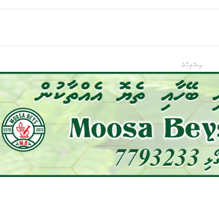
އިޝްތިހާރު