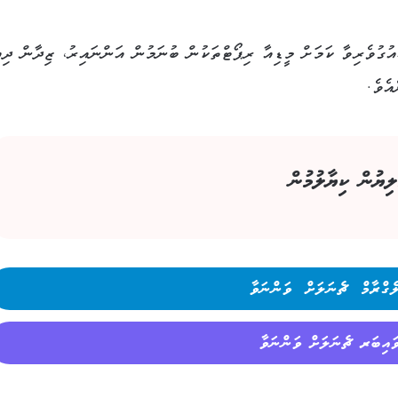
ުގުވެރިވާ ކަމަށް މީޑިއާ ރިޕޯޓްތަކުން ބުނަމުން އަންނައިރު، ޒިދާން ދިއ
އެވެ.
ލިޔުން ކިޔާލުމުން
ެގްރާމް ޗެނަލަށް ވަންނަވާ
ައިބަރ ޗެނަލަށް ވަންނަވާ