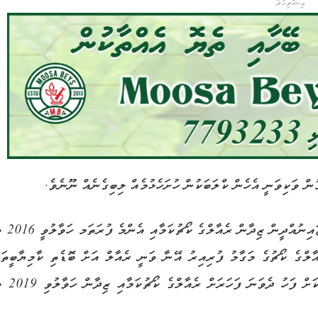
އިޝްތިހާރު
ން ވަކިވަނީ އެހެން ކްލަބަކުން ހުށަހެޅުމެއް ލިބިގެނެއް ނޫނެވެ.
މި ވަގުތު ޔޫރަޕްގައި ހުރި އެންމެ މޮޅު އެ
ަހަރާއި ހަމައަށް ރެއާލްގެ ކޯޗުގެ މަގާމު ފުރިއިރު އޭނާ ވަނީ ރެއާލް އަށް ބޮޑެތި ކާމިޔާބީތަ
ހޯދައިދީފައެވެ. އޭގެ ފަހުން އެއް ސީޒަނުގެ މ