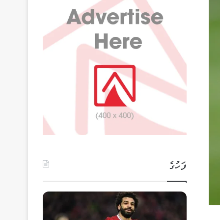
ފަހުގެ