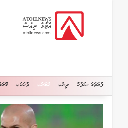
ފުރަތަމަ ޞަފްހާ
ދީން
ޚަބަރު
ވާހަކަ
ކޮލަމް