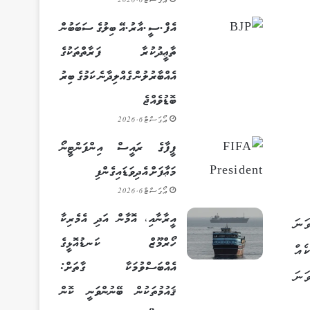
އޯގަސްޓް 6, 2026
އެފް.ސީ.އާރު.އޭ ބިލުގެ ސަބަބުން
ތާޢީދުކުރާ ފަރާތްތަކުގެ
އެއްބާރުލުން ގެއްލިދާނެ ކަމުގެ ބިރު
ބޮޑުވެއްޖެ
އޯގަސްޓް 6, 2026
ފީފާގެ ރައީސް އިންފަންޓީނޯ
މަޢާފަށް އެދިވަޑައިގެންފި
އޯގަސްޓް 6, 2026
އީރާނާއި، އޮމާން އަދި އެމެރިކާ
އް ކޯޗު ކަމަށްވާ ޒައިނުއްދީން ޒިދާން ރެއާލްގެ ކޯޗުކަމާއި އެންމެ ފުރަތަމ ހަވާލުވީ 2016 ވަނަ
ހޯރްމޫޒް ކަނޑުއޮޅީގެ
ކެއް
އެއްބަސްވުމަކާ ގާތަށް:
ެދު ކެނޑުމަކަށް ފަހު ދެވަނަ ފަހަރަށް ރެއާލްގެ ކޯޗުކަމާއި ޒިދާން ހަވާލުވި 2019 ވަނަ
ޤައުމުތަކުން ބޭނުންވަނީ ކޮން