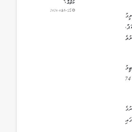
ކަމެއް؟
އޯގަސްޓް 6, 2026
ީގު
ޕް،
ުވެ
ީމު
ވަނީ މުބާރާތުން ކަޓާފައެވެ. ނަމަވެސް ސަޕްެނިޝް ލީގު ލިބުމުގެ ފުރުސަތު އަދި ރެއާލްއަށް އެބައޮތެވެ. އެޓީމު މިވަގުތު އޮތީ 74
ުގެ
ައި