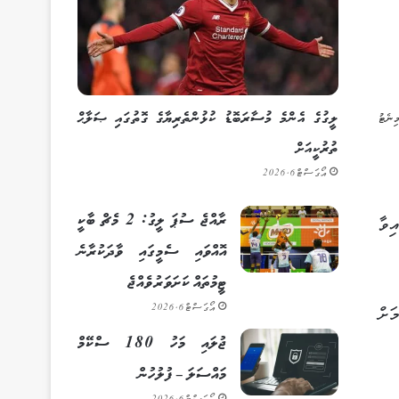
ލީގުގެ އެންމެ މުސާރަބޮޑު ކުޅުންތެރިޔާގެ ގޮތުގައި ޞަލާޙް
ތުރުކީއަށް
އޯގަސްޓް 6, 2026
ރާއްޖެ ސުޕަ ލީގު: 2 މެޗް ބާކީ
ިވާ
އޮއްވައި ސެމީގައި ވާދަކުރާނެ
ޓީމުތައް ކަށަވަރު ވެއްޖެ
އޯގަސްޓް 6, 2026
ާލުމަށް
ޖުލައި މަހު 180 ސްކޭމް
މައްސަލަ – ފުލުހުން