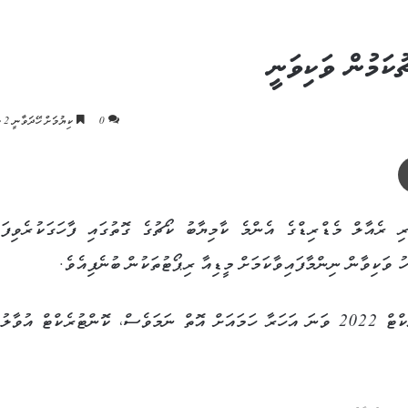
ކަމުން ވަކިވަނީ
0
ކިޔުމަށް ހޭދަވާނީ 2 މިނެޓު
ޕްރިންޓް
ި ރެއާލް މެޑްރިޑްގެ އެންމެ ކާމިޔާބު ކޯޗުގެ ގޮތުގައި ފާހަގަކުރެވިފައ
ު ވަކިވާން ނިންމާފައިވާކަމަށް މީޑިއާ ރިޕޯޓުތަކުން ބުނެފިއެވެ.
ރެއާލް މެޑްރިޑާއި އެކު މިހާރު ޒިދާން ހަދާފައިވާ ކޮންޓުރެކްޓް 2022 ވަނަ އަހަރާ ހަމައަށް އޮތް ނަމަވެސް، ކޮންޓުރެކްޓް އުވ