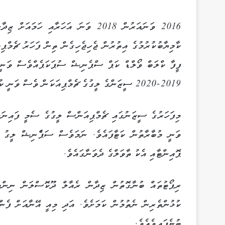
2016 ވަނައަރުން 2018 ވަނަ އަހަރާއި
ކާމިޔާބުކުރުމުގެ އިތުރުން ޖެހިޖެހިގެން ތިން ފަހަރު ޗެމްޕި
ފީފާ ކްލަބް ވޯލްޑް ކަޕް ސްޕެނިޝް ސުޕަކަޕެއްވެސް ވަނީ 
2019-2020 ސީޒަންގެ ލީގުގެ ޗެމްޕިއަކަން ވެސް ވަނީ ކުލަބަކަށް ހޯދައިދީފައެވެ.
މިފަހަރުގެ ސީޒަނުގައި ޗެމްޕިއަންސް ލީގުގެ ސެމީ ފައިނަލ
ޕޮއިންޓާއި އެކު ތާވަލްގެ ދެވަނާގައެވެ.
ރިޕޯޓުތައް ބުނާގޮތުން ޒިދާން ރެއާލް ދޫކޮސްލަން ނިންމާފ
ކުޅުންތެރިން ނެތުމުން ކަމަށެވެ. އަދި މިއީ އޭނާއަށް ފެނ
ބުނެފައިވެއެވެ.