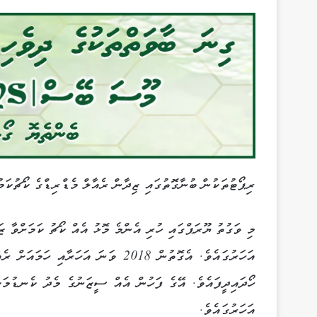
ރިޕޯޓުތަކުން ބުނާގޮތުގައި ޒިދާން ރެއާލް މެޑްރިޑްގެ ކޯޗުކަމު
އަހަރުގައެވެ. އެގޮތުން 2018 ވަނަ އ
އަހަރުގައެވެ.