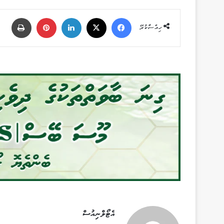
Facebook
X
LinkedIn
Pinterest
ޕްރިންޓް
ހިއްސާކުރޭ
އެޓޯލްނިއުސް