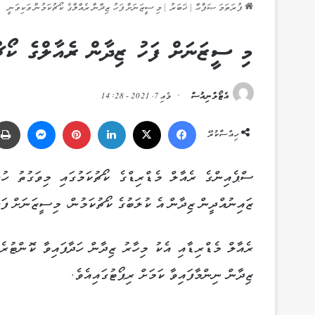
ފުރަތަމަ ޞަފްޙާ
|
ޚަބަރު
|
މި ސީޒަނަށް ފަހު ޒިދާން ރެއާލްގެ ކޯޗުކަމުން ވަކިވަނީ
މި ސީޒަނަށް ފަހު ޒިދާން ރެއާލްގެ ކޯޗު
އެޓޯލްނިއުސް
މެއި 7, 2021 - 14:28
Messenger
Pinterest
LinkedIn
X
Facebook
ހިއްސާކުރޭ
ސްޕެއިންގެ ރެއާލް މެޑްރިޑްގެ ކޯޗުކަމުގައި މިވަގުތު ހުރ
ޒައިނުއްދީން ޒިދާން އެ ކުލަބުގެ ކޯޗުކަމުން، މިސީޒަނަށް ފަހ
ޒިދާން ނިންމާފައިވާ ކަމަށް ރިޕޯޓުގައިއެވެ.