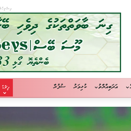
އިޝްތިހާރު
އަދަބިއްޔާތު
ކުޅިވަރު
ސުފުރާ
ފީޗާޑް