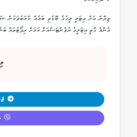
ޒިދާން އަށް އިޓަލީ ލީގުގެ ބޮޑެތި ބައެއް ކްލަބުތަކުން ޝައ
އެންމެ ގާތީ އިޓަލީގެ ޔުވެންޓަސްއަށް ކަމަށް ރިޕޯޓުތައް ބުނެ
މި
ޓެލ
ވ