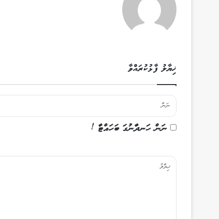
ޚިޔާލު ފާޅުކުރައްވާ
ނަން ހަނދާނުގަ ބަހައްޓާ !
ޚި
ޔާ
ލު