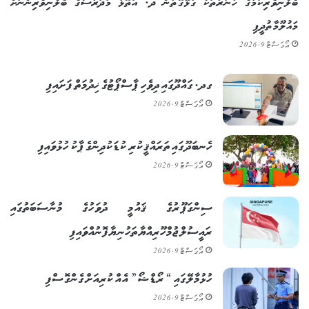
ބެލެނިވެރިކަމުގެ ހުނަރުތަކާ ގުޅޭގޮތުން ދ. އަތޮޅު މަދަރުސާގެ ބެލެނިވެރިންނަށް
މައުލޫމާތުދީފި
އޯގަސްޓް 9, 2026
ގދ. ގައްދޫގައި ދިވެހި ޕާސްޕޯޓުގެ ޚިދުމަތް ފަށައިފި
އޯގަސްޓް 9, 2026
ހެނބަދޫގައި ތަރައްޤީކުރި ކުޑަކުދިންގެ ޕާކު ހުޅުވައިފި
އޯގަސްޓް 9, 2026
ސިންގަޕޫރުގެ ޤައުމީ ދުވަހުގެ މުނާސަބަތުގައި
ރައީސުލްޖުމްހޫރިއްޔާ ތަހުނިޔާ ފޮނުއްވައިފި
އޯގަސްޓް 9, 2026
ހުޅުމާލޭގައި “ރޯޑްޝޯ” އެއް ކުރިއަށް ގެންގޮސްފި
އޯގަސްޓް 9, 2026