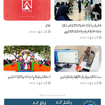
ބެލެނިވެރިކަމުގެ ހުނަރުތަކާ ގުޅޭގޮތުން ދ. އަތޮޅު
ބައްފަ
މަދަރުސާގެ ބެލެނިވެރިންނަށް މައުލޫމާތުދީފި
އޯގަސްޓް 9, 2026
އޯގަސްޓް 9, 2026
ގދ. ގައްދޫގައި ދިވެހި ޕާސްޕޯޓުގެ ޚިދުމަތް ފަށައިފި
ހެނބަދޫގައި ތަރައްޤީކުރި ކުޑަކުދިންގެ ޕާކު ހުޅުވައިފި
އޯގަސްޓް 9, 2026
އޯގަސްޓް 9, 2026
Below Comments Ad