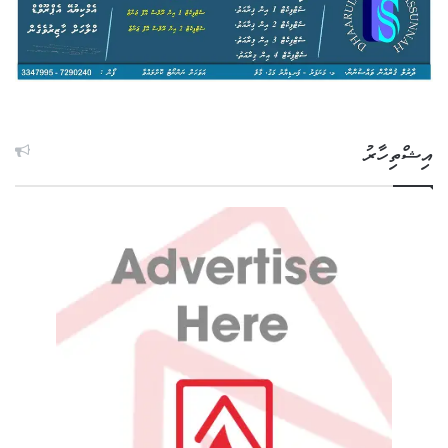
އިޝްތިހާރު