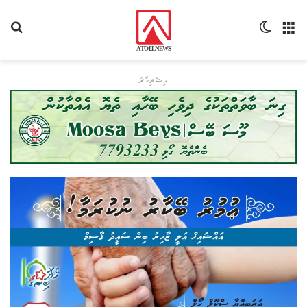
މެނޫ
Switch skin
ހޯދ
އިޝްތިހާރު