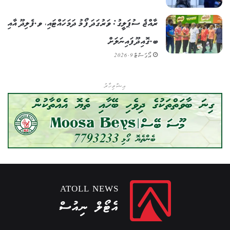
ރާއްޖެ ސުޕަލީގު: ވަރުގަދަ ފޯމު ދަމަހައްޓައި، ވ.ފެލިދޫ އާއި
ބ.ގޮއިދޫ ފައިނަލަށް
އޯގަސްޓް 9, 2026
އިޝްތިހާރު
ATOLL NEWS
އެޓޯލް ނިއުސް