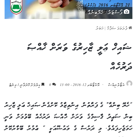
ޕޯސްޓަރު : ހެޔޮބިންގާ
ފުރަތަމަ ޞަފްޙާ
|
ޚަބަރު
ޝައިޚް ޢަލީ ޒާހިރުގެ ވަރަށް ޚާއްޞަ
ދަރުހެއް
އެޓޯލްނިއުސް
އޮކްޓޯބަރ 12, 2016 - 13:00
0
ކިިޔުމަށް ހޭދަވާނީ 1 މިނެޓު
“ހެޔޮ ބިންގާ” ގެ ފަރާތުން އިންތިޒާމު ކޮށްގެން ޞައިޚް ޢަލީ ޒާހިރު
ބިން ސަޢީދު ޤާސިމްގެ ވަރަށް ޚާއްޞަ ދަރުހެއް ބޭވުމަށް ވަނީ
ހަމަޖެހިފައެވެ. މި ދަރުސް ގެ މައުޟޫއަކީ “ ޢުމުރު ބޭކާރުކޮށް