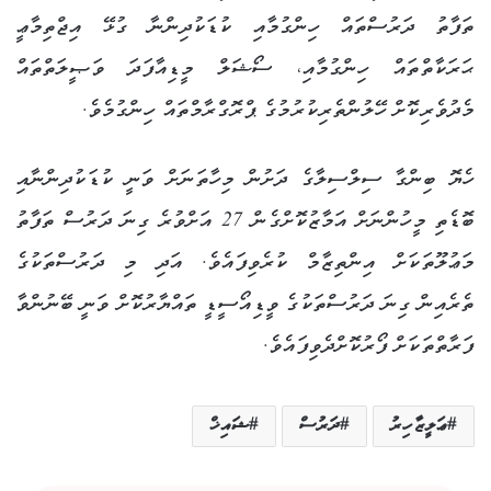
ތަފާތު ދަރުސްތައް ހިންގުމާއި ކުޑަކުދިންނާ ގުޅޭ އިޖްތިމާޢީ
ޙަރަކާތްތައް ހިންގުމާއި، ސޯޝަލް މީޑިއާފަދަ ވަޞީލަތްތައް
މެދުވެރިކޮށް ހޭލުންތެރިކުރުމުގެ ޕްރޮގްރާމްތައް ހިންގުމެވެ.
ހެޔޮ ބިންގާ ސިލްސިލާގެ ދަށުން މިހާތަނަށް ވަނީ ކުޑަކުދިންނާއި
ބޮޑެތި މީހުންނަށް އަމާޒުކޮށްގެން 27 އަށްވުރެ ގިނަ ދަރުސް ތަފާތު
މަޢުލޫތަކަށް އިންތިޒާމް ކުރެވިފައެވެ. އަދި މި ދަރުސްތަކުގެ
ތެރެއިން ގިނަ ދަރުސްތަކުގެ ވީޑިއޯސީޑީ ތައްޔާރުކޮށް ވަނީ ބޭނުންވާ
ފަރާތްތަކަށް ފޯރުކޮށްދެވިފައެވެ.
ޢަލީޒާހިރު
ދަރުސް
ޝައިޚް