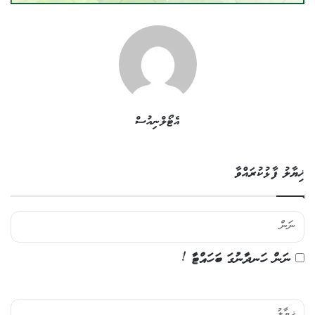
އެޓޯލްނިއުސް
ޚިޔާލު ފާޅުކުރައްވާ
ނަން ހަނދާނުގަ ބަހައްޓާ !
ޚި
ޔާ