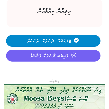
މިލިޔުން ކިޔާލުމުން
ޓެލެގްރާމް ޗެނަލަށް ވަންނަވާ
ވައިބަރ ޗެނަލަށް ވަންނަވާ
އިޝްތިހާރު