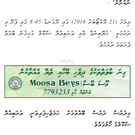
ނުކުރާށެ“ .
މިމަހު (21 އޮކްޓޯބަރު 2016) ގައި ރޭގަނޑު 8:45 ގައި ފެށޭ މި
ދަރުހަކީ ”ހެޔޮބިންގާ އާއި ޢަރަބިއްޔާ ސްކޫލާ ގުޅިގެން ބާއްވާ
ފުރަތަމަ ދަރުހެވެ.
އިޝްތިހާރު
މިދަރުސް ދަރުސް ބޭއްވުމަށް ހަމަޖެހިފައިވަނީ ޢަރަބިއްޔާ
ސްކޫލްގެ ހޯލުގައެވެ.