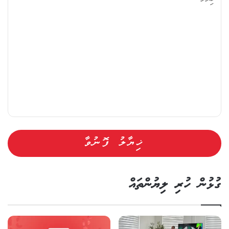
ލު
ގުޅުން ހުރި ލިޔުންތައް