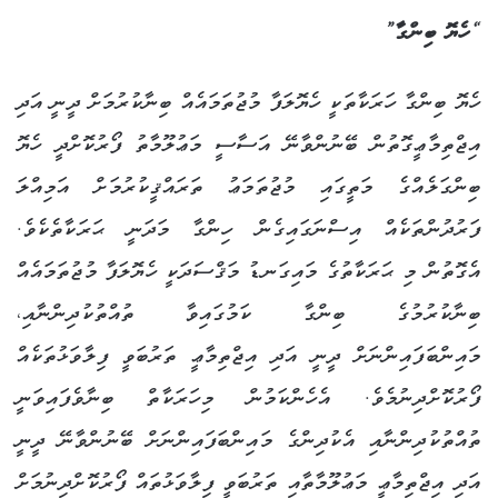
“ހެޔޮ ބިންގާ”
ހެޔޮ ބިންގާ ހަރަކާތަކީ ހެޔޮލަފާ މުޖުތަމައެއް ބިނާކުރުމަށް ދީނީ އަދި
އިޖްތިމާޢީގޮތުން ބޭނުންވާނޭ އަސާސީ މަޢުލޫމާތު ފޯރުކޮށްދީ ހެޔޮ
ބިންގަލެއްގެ މަތީގައި މުޖުތަމަޢު ތަރައްޤީކުރުމަށް އަމިއްލަ
ފަރުދުންތަކެއް އިސްނަގައިގެން ހިންގާ މަދަނީ ޙަރަކާތެކެވެ.
އެގޮތުން މި ޙަރަކާތުގެ މައިގަނޑު މަޤްސަދަކީ ހެޔޮލަފާ މުޖުތަމައެއް
ބިނާކުރުމުގެ ބިންގާ ކަމުގައިވާ ތުއްތުކުދިންނާއި،
މައިންބަފައިންނަށް ދީނީ އަދި އިޖްތިމާޢީ ތަރުބަވީ ފިލާވަޅުތަކެއް
ފޯރުކޮށްދިނުމެވެ. އެހެންކަމުން މިހަރަކާތް ބިނާވެފައިވަނީ
ތުއްތުކުދިންނާއި އެކުދިންގެ މައިންބަފައިންނަށް ބޭނުންވާނޭ ދީނީ
އަދި އިޖްތިމާޢީ މަޢުލޫމާތާއި ތަރުބަވީ ފިލާވަޅުތައް ފޯރުކޮށްދިނުމަށް