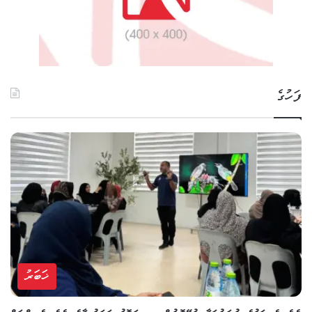
ފަހުގެ
ޚަބަރު