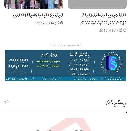
ކުޅުދުއްފުށީގައި ހިންގި މަސްތުވާތަކެތީގެ ދެ
ވެލިދޫގައި ތަރައްޤީކުރި ކުޑަކުދިންގެ ޕާކު ހުޅުވައިފި
އޮޕަރޭޝަނެއްގައި ހަތަރު މީހުން ހައްޔަރުކޮށްފި
އޯގަސްޓް 8, 2026
އޯގަސްޓް 8, 2026
Below Comments Ad
އިޝްތިހާރު