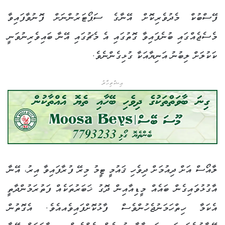
ފޭސްބުކް މެދުވެރިކޮށް އޭނާގެ ސަޕޯޓަރުންނަށް ފޮނުވާފައިވާ
މެސެޖެއްގައި ބުނެފައިވާ ގޮތުގައި އެ މެޗުގައި އޭނާ ބައިވެރިނުވަނީ
ކަކުލަށް ލިބުނު އަނިޔާއަކާ ގުޅިގެންނެވެ.
އިޝްތިހާރު
ލާއޯސް އަށް ދިއުމަށް ދިވެހި ޤައުމީ ޓީމު މިރޭ ފުރާފައިވާ އިރު، އޭނާ
އާގުޅުވައިގެން ބައެއް މީޑިއާއިން ދޮގު ޚަބަރުތަކެއް ފަތުރަމުންދާތީ
އެކަމާ ހިތްހަމަނުޖެހުންވެސް ފާޅުކޮށްފައިވެއއެވެ. އެގޮތުން