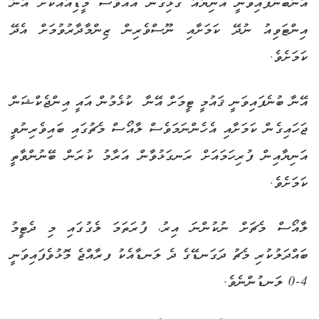
އޭނާބުނެފައިވަނީ އަނިޔާއާ ގުޅިގެން އެއްވެސް މީޑިއާއަކަށް އޭނާ
އިންޓަވިއު ނުދޭ ކަމަށާއި ނޫސްވެރިން ޒިންމާދާރުވުމަށް އެދޭ
ކަމަށެވެ.
އޭނާ ބުނެފައިވަނީ ޤައުމީ ޓީމަށް އޭނާ ކުޅެމުން އައީ އިންޖެކްޝަން
ޖަހައިގެން ކަމަށާއި އެހެންނަމަވެސް ލާއޯސް މެޗުގައި ބައިވެރިނުވީ
އަނިޔާއިން ފުރިހަމައަށް ރަނގަޅުވާން އަރާމު ކުރަން ބޭނުންވާތީ
ކަމަށެވެ.
ލާއޯސް މެޗަށް ނުކުންނަ އިރު، ފުރަތަމަ ލެގުގައި މި ދެޓީމު
ބައްދަލުކުރި މެޗު ދަގަނޑޭގެ ދެ ލަނޑާއެކު ފރާއްޖެ މޮޅުވެފައިވަނީ
4-0 ލަނޑުންނެވެ.