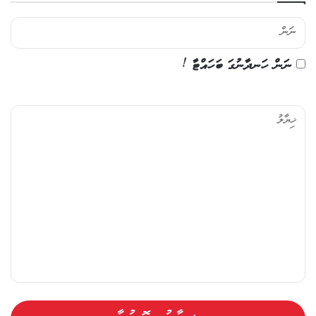
ނަން ހަނދާނުގަ ބަހައްޓާ !
ޚި
ޔާ
ލު