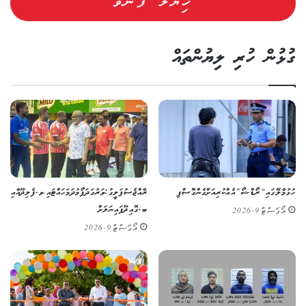
ގުޅުން ހުރި ލިޔުންތައް
ހުޅުމާލޭގައި “ރޯޑްޝޯ” އެއް ކުރިއަށް ގެންގޮސްފި
ރާއްޖެ ސުޕަލީގު: ވަރުގަދަ ފޯމު ދަމަހައްޓައި، ވ.ފެލިދޫ އާއި
ބ.ގޮއިދޫ ފައިނަލަށް
އޯގަސްޓް 9, 2026
އޯގަސްޓް 9, 2026