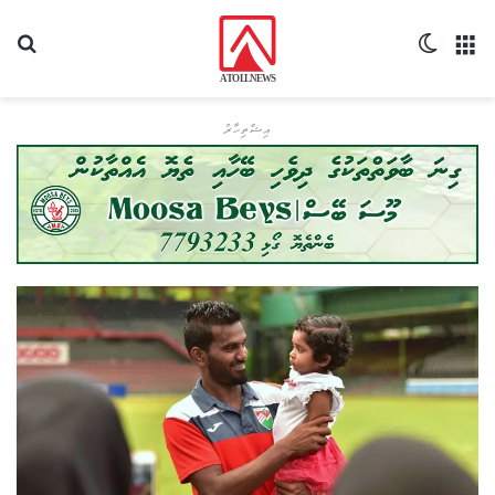
މެނޫ
Switch skin
ހޯދ
އިޝްތިހާރު