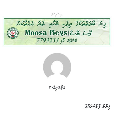
އިޝްތިހާރު
އެޓޯލްނިއުސް
ޚިޔާލު ފާޅުކުރައްވާ