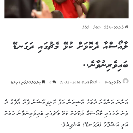
ފުރަތަމަ ޞަފްޙާ
|
ޚަބަރު
|
ރާއްޖެ
ލާއޯސްއާ ދެކޮޅަށް ކުޅޭ މެޗުގައި ދަގަނޑޭ
ބައިވެރިނުވާނެ..
އެޓޯލްނިއުސް
އޮކްޓޯބަރ 8, 2016 - 21:32
0
ކިިޔުމަށް ހޭދަވާނީ 1 މިނެޓު
އަންނަ އަންގާރަ ދުވަހު އޭޝިއަން ކަޕް ކޮލިފިކޭޝަން ޕްލޭ އޯފްގެ ދެ
ވަނަ ލެގުގައި ލާއޯސްއާ ދެކޮޅަށް ކުޅޭ މެޗުގައި ބައިވެރިނުވާނެ ކަމަށް
އަލީ އަޝްފާގު (ދަގަނޑޭ) ބުނެފިއެވެ.