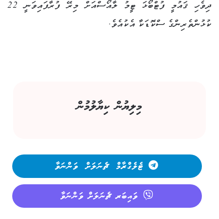
ދިވެހި ޤައުމީ ފުޓްބޯޅަ ޓީމު ލާއޯސްއަށް މިރޭ ފުރާފައިވަނީ 22
ކުޅުންތެރިންގެ ސްކޮޑަކާ އެކުއެވެ.
މިލިޔުން ކިޔާލުމުން
ޓެލެގްރާމް ޗެނަލަށް ވަންނަވާ
ވައިބަރ ޗެނަލަށް ވަންނަވާ