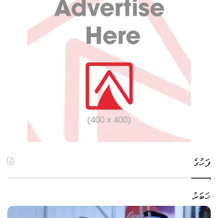
ފަހުގެ
ޚަބަރު