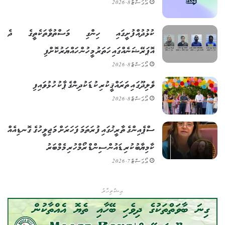
އޯގަސްޓް 8, 2026
ކުޅުދުއްފުށީގައި ހިންގި މަސްތުވާތަކެތީގެ ދެ
އޮޕަރޭޝަނެއްގައި ހަތަރު މީހުން ހައްޔަރުކޮށްފި
އޯގަސްޓް 8, 2026
ވެލިދޫގައި ތަރައްޤީކުރި ކުޑަކުދިންގެ ޕާކު ހުޅުވައިފި
އޯގަސްޓް 8, 2026
ސްޕެއިންގެ ތާރީޚުގައި ފުރަތަމަ ފަހަރަށް މަޖިލީހުގެ ގޮނޑިއެއް
ކާމިޔާބުކުރި ޑައުން ސިންޑްރޯމްހުރި މެމްބަރު
އޯގަސްޓް 7, 2026
އިޝްތިހާރު