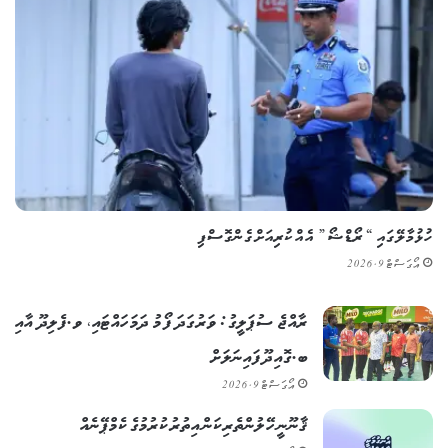
ހުޅުމާލޭގައި “ރޯޑްޝޯ” އެއް ކުރިއަށް ގެންގޮސްފި
އޯގަސްޓް 9, 2026
ރާއްޖެ ސުޕަލީގު: ވަރުގަދަ ފޯމު ދަމަހައްޓައި، ވ.ފެލިދޫ އާއި
ބ.ގޮއިދޫ ފައިނަލަށް
އޯގަސްޓް 9, 2026
ޤާނޫނީ ހޭލުންތެރިކަން އިތުރުކުރުމުގެ ކެމްޕޭނެއް