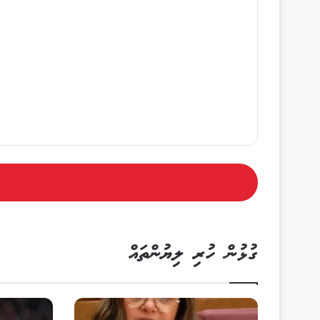
ގުޅުން ހުރި ލިޔުންތައް