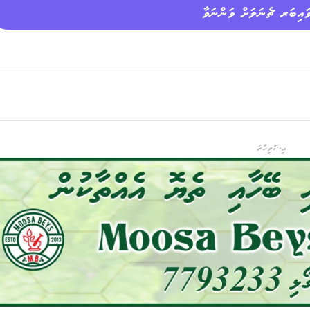
ައިބަރ ޗެނަލަށް ވަންނަވާ
އިޝްތިހާރު