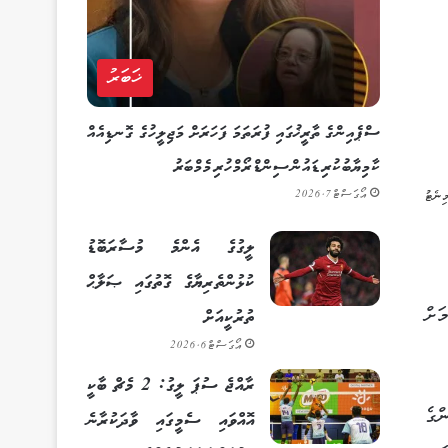
ޚަބަރު
ސްޕެއިންގެ ތާރީޚުގައި ފުރަތަމަ ފަހަރަށް މަޖިލީހުގެ ގޮނޑިއެއް
ކާމިޔާބުކުރި ޑައުން ސިންޑްރޯމްހުރި މެމްބަރު
އޯގަސްޓް 7, 2026
ލީގުގެ އެންމެ މުސާރަބޮޑު
ކުޅުންތެރިޔާގެ ގޮތުގައި ޞަލާޙް
ަށް
ތުރުކީއަށް
އޯގަސްޓް 6, 2026
ރާއްޖެ ސުޕަ ލީގު: 2 މެޗް ބާކީ
ްގެ
އޮއްވައި ސެމީގައި ވާދަކުރާނެ