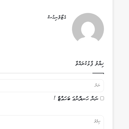
އެޓޯލްނިއުސް
ޚިޔާލު ފާޅުކުރައްވާ
ނަން ހަނދާނުގަ ބަހައްޓާ !
ޚި
ޔާ
ލު