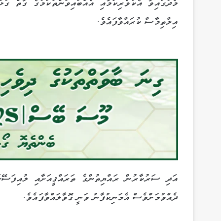
މެދުގައިވާ އެކުވެރިކަމާއި އެއްބައިވަންތަކަމުގެ ގާތް ގުޅ
އިލްތިމާސް ކުރައްވާފައެވެ.
އަދި ސަރުކާރުން ރައްޔިތުންގެ ތަރައްޤީއަށާއި ލުއިފަސޭހަ
ދެއްވުމަށްވެސް އެމަނިކުފާނު ވަނީ ގޮވާލައްވާފައެވެ.