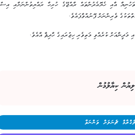
ހުނިޔާ އާއި ހެޔޮއެދުންތައް ރާއްޖޭގެ ހުރިހާ ރައްޔިތުންނަށާއި އިސްލ
ތްތަކުގެ ވެރިންނަށް ފޮނުއްވާފައެވެ.
ި މަދީނާއަށް ކުރެއްވި މަތިވެރި ހިޖުރައިގެ ހާދިޘާ އާއެވެ.
ލިޔުން ކިޔާލުމުން
ެގްރާމް ޗެނަލަށް ވަންނަވާ