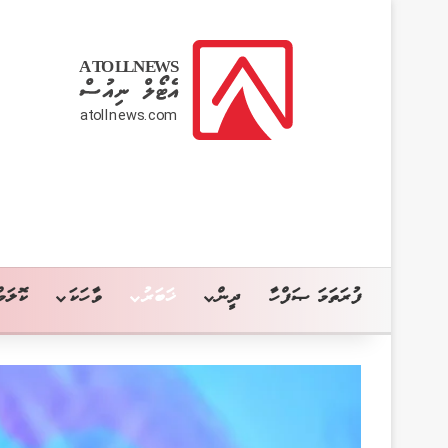
ފުރަތަމަ ޞަފްހާ
ދީން
ޚަބަރު
ވާހަކަ
ކޮލަމް