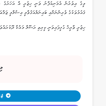
މީގެ އިތުރުން އެމަނިކުފާނު ވަނީ ހިޖުރީ އާ އަހަރުގެ ތަ
ޤައުމުތަކުގެ ވެރިންނަށާއި ބައިނަލްއަޤުވާމީ އިސްލާމީ ޖަމާޢަ
ހިޖުރީ ތާރީޚް ގުޅީފައިވަނީ ކީރިތި ރަސޫލާ މައްކާ ދޫކުރައްވައ
މި
ޓެލ