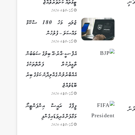
ަނީ
ޓީމުތައް ކަށަވަރު ވެއްޖެ
އޯގަސްޓް 6, 2026
ޖުލައި މަހު 180 ސްކޭމް
މައްސަލަ – ފުލުހުން
އޯގަސްޓް 6, 2026
އެފް.ސީ.އާރު.އޭ ބިލުގެ ސަބަބުން
ތާޢީދުކުރާ ފަރާތްތަކުގެ
އެއްބާރުލުން ގެއްލިދާނެ ކަމުގެ ބިރު
ބޮޑުވެއްޖެ
އޯގަސްޓް 6, 2026
ފީފާގެ ރައީސް އިންފަންޓީނޯ
ުން
މަޢާފަށް އެދިވަޑައިގެންފި
އޯގަސްޓް 6, 2026