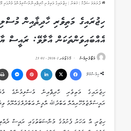
ފުރަތަމަ ޞަފްޙާ
|
ޚަބަރު
|
ހިޖުރައިގެ މަތިވެރި ހާދިޘާއިން މުސްލިމުންގެ މެދުގައި އޮ
ހިޖުރައިގެ މަތިވެރި ހާދިޘާއިން މުސްލިމ
އެއްބައިވަންތަކަން އާލާވޭ: ރައީސް ޔާމ
އެޓޯލްނިއުސް
އޮކްޓޯބަރ 1, 2016 - 23:01
Messenger
Pinterest
LinkedIn
X
Facebook
ހިއްސާކުރޭ
ހިޖުރައިގެ މަތިވެރި ހާދިޘާއިން މުސްލިމުންގެ މެދުގ
ރައީސުލްޖުމްހޫރިއްޔާ ޢަބްދުﷲ ޔާމީން ޢަބްދުލްޤައްޔޫމު ވިދާ
ހިޖުރީ އާ އަހަރު ފެށުމުގެ މުނާސަބަތުގައި ރައީސް ދެއްވި 