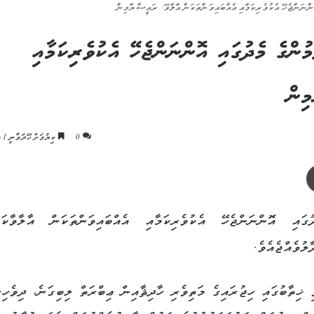
ންނަންޖެހޭ އެކުވެރިކަމާއި އެއްބައިވަންތަކަން އާލާވޭ: ރައީސް ޔާމިން
ުންގެ މެދުގައި އޮންނަންޖެހޭ އެކުވެރިކަމާއި
ިން
0
ކިިޔުމަށް ހޭދަވާނީ 1 މިނެޓު
ޕްރިންޓް
ައި އޮންނަންޖެހޭ އެކުވެރިކަމާއި އެއްބައިވަންތަކަން އާލާވާކަމ
ލުވެއްޖެއެވެ.
ޚިތާބުގައި ހިޖުރައިގެ މަތިވެރި ހާދިޘާއިން ޢިބްރަތް ލިބިގަނެ، ދިވެހިނ