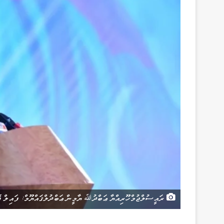
ރައީސުލްޖުމްހޫރިއްޔާ ޢަބްދުﷲ ޔާމީން ޢަބްދުލްޤައްޔޫމް: ފައިލް ފ