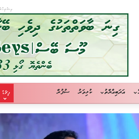
އިޝްތިހާރު
އަދަބިއްޔާތު
ކުޅިވަރު
ސުފުރާ
ފީޗާޑް