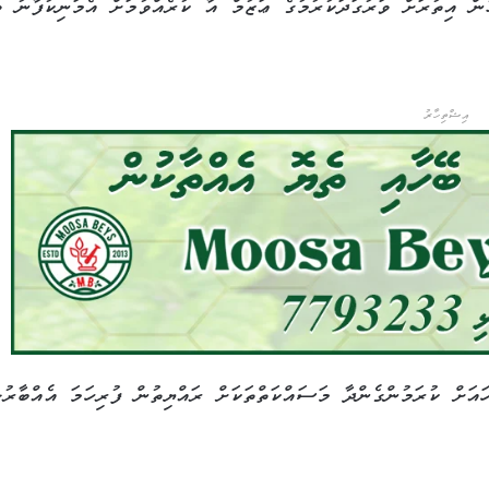
ުން އިތުރަށް ވަރުގަދަކުރުމުގެ ޢަޒުމް އާ ކުރެއްވުމަށް އެމަނިކުފާނު ވ
އިޝްތިހާރު
އަށް ކުރަމުންގެންދާ މަސައްކަތްތަކަށް ރައްޔިތުން ފުރިހަމަ އެއްބާރުލ