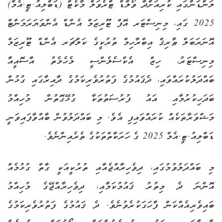
ލަންޑަންގައި ކުރިއަށްދާ ވޯލްޑް ޓްރެވަލް މާކެޓް (ޑަބްލިއު.ޓީ.އެމް)
2025 ގައި، މިނިސްޓަރ އޮފް ޓޫރިޒަމް އެންޑް އެންވަޔަރަމަންޓް
އޮނަރަބަލް ޠާރިޤް އިބްރާހިމް ތުރުކީގެ ކަލްޗަރ އެންޑް ޓޫރިޒަމް
މިނިސްޓަރު، ހިޒް އެކްސެލެންސީ މެހެމެތު އާސޮއީއާ
ބައްދަލުކުރައްވައި، ދެޤައުމުގެ ފަތުރުވެރިކަމުގެ ދާއިރާގައި ގުޅުން
ބަދަހިކުރުމާއި އައު ފުރުސަތުތަކާ ގުޅޭގޮތުން މުހިއްމު
މަޝްވަރާތަކެއް ކުރައްވައިފި އެވެ. މި ބައްދަލުވުން ބާއްވާފައިވަނީ
ޑަބްލިއު.ޓީ.އެމް 2025 ގެ ހަރަކާތްތަކުގެ ތެރެއިންނެވެ.
މި ބައްދަލުވުމުގައި، ދިވެހިރާއްޖެއާއި ތުރުކީއަކީ ގާތް ގުޅުމެއް
އޮންނަ ދެ މިތުރު ޤައުމުކަމާއި، ދިވެހިރާއްޖޭގެ މުހިއްމު
ބައިވެރިއެއްކަން ފާހަގަކުރެވުނެވެ. ދެ ޤައުމުގެ ފަތުރުވެރިކަމުގެ