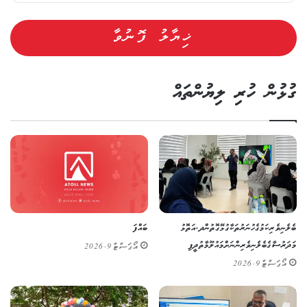
ގުޅުން ހުރި ލިޔުންތައް
ބެލެނިވެރިކަމުގެ ހުނަރުތަކާ ގުޅޭގޮތުން ދ. އަތޮޅު
ބައްފަ
މަދަރުސާގެ ބެލެނިވެރިންނަށް މައުލޫމާތުދީފި
އޯގަސްޓް 9, 2026
އޯގަސްޓް 9, 2026