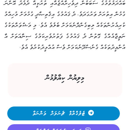
ބައްދަލުވުމުގެ ސަބަބުން ދިވެހިރާއްޖެއާއި ތުރުކީއާ ދެމެދު އޮންނަ
ގުޅުން އިތުރަށް ވަރުގަދަވެ، ދެ ޤައުމުގެ އިޤްތިޞާދީ ގުޅުމަށް މުހިއްމު
ކުރިއެރުންތަކެއް ލިބިގެންދާނެކަމަށް ބެލެވެ އެވެ. މި މަޝްވަރާތަކުގެ
ނަތީޖާއެއްގެ ގޮތުން ދެ ޤައުމުގެ ފަތުރުވެރިކަމުގެ ސިނާއަތަށް އާ
އުންމީދުތަކެއް ގެނެސްދޭނެކަމަށް ވެސް އުއްމީދުކުރެވެ އެވެ.
މިލިޔުން ކިޔާލުމުން
ޓެލެގްރާމް ޗެނަލަށް ވަންނަވާ