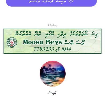
ވައިބަރ ޗެނަލަށް ވަންނަވާ
އިޝްތިހާރު
ޢާއިޝް