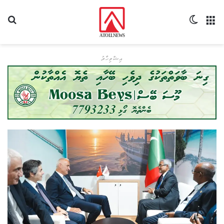
މެނޫ
Switch skin
ހޯދ
އިޝްތިހާރު