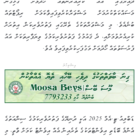
ދާއިރާގައި އައު ކުރިއެރުންތައް ހޯދުމަށް ގުޅިގެން
މަސައްކަތްކުރުމަށް މަޝްވަރާކުރެވިފައިވާކަމަށް ރިޕޯޓްތައް
ބުނެއެވެ. މި މަޝްވަރާތަކުގެ ތެރޭގައި ފަތުރުވެރިކަން އިތުރަށް
ކުރިއެރުވުމަށާއި، ދެ ޤައުމުގެ ފަތުރުވެރިކަމުގެ ވިޔަފާރިތަކަށް އައު
ފުރުސަތުތައް ހޯދުމަށް މަގުފަހިކުރެވިފައިވެ އެވެ.
އިޝްތިހާރު
ޑަބްލިއު.ޓީ.އެމް 2025 އަކީ ދުނިޔޭގެ ފަތުރުވެރިކަމުގެ ސިނާއަތުގެ
އެންމެ ބޮޑެތި އިވެންޓްތަކުގެ ތެރެއިން އެއް އިވެންޓް ކަމަށް ވާތީ، މި