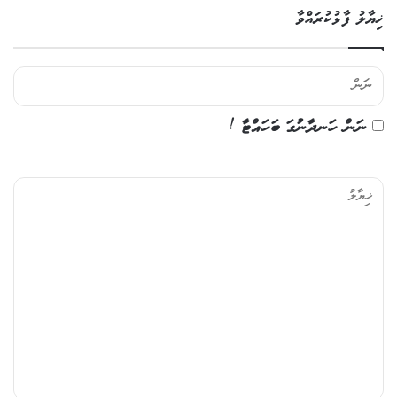
ޚިޔާލު ފާޅުކުރައްވާ
ނަން ހަނދާނުގަ ބަހައްޓާ !
ޚި
ޔާ
ލު