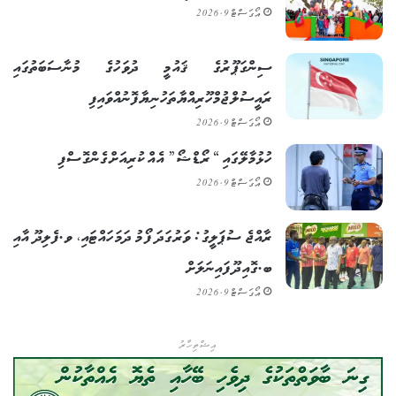
އޯގަސްޓް 9, 2026
ސިންގަޕޫރުގެ ޤައުމީ ދުވަހުގެ މުނާސަބަތުގައި
ރައީސުލްޖުމްހޫރިއްޔާ ތަހުނިޔާ ފޮނުއްވައިފި
އޯގަސްޓް 9, 2026
ހުޅުމާލޭގައި “ރޯޑްޝޯ” އެއް ކުރިއަށް ގެންގޮސްފި
އޯގަސްޓް 9, 2026
ރާއްޖެ ސުޕަލީގު: ވަރުގަދަ ފޯމު ދަމަހައްޓައި، ވ.ފެލިދޫ އާއި
ބ.ގޮއިދޫ ފައިނަލަށް
އޯގަސްޓް 9, 2026
އިޝްތިހާރު