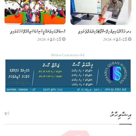
ގދ. ގައްދޫގައި ދިވެހި ޕާސްޕޯޓުގެ ޚިދުމަތް ފަށައިފި
ހެނބަދޫގައި ތަރައްޤީކުރި ކުޑަކުދިންގެ ޕާކު ހުޅުވައިފި
އޯގަސްޓް 9, 2026
އޯގަސްޓް 9, 2026
Below Comments Ad
އިޝްތިހާރު