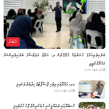
ޚަބަރު
ބެލެނިވެރިކަމުގެ ހުނަރުތަކާ ގުޅޭގޮތުން ދ. އަތޮޅު މަދަރުސާގެ ބެލެނިވެރިންނަށް
މައުލޫމާތުދީފި
އޯގަސްޓް 9, 2026
ގދ. ގައްދޫގައި ދިވެހި ޕާސްޕޯޓުގެ ޚިދުމަތް ފަށައިފި
އޯގަސްޓް 9, 2026
ހެނބަދޫގައި ތަރައްޤީކުރި ކުޑަކުދިންގެ ޕާކު ހުޅުވައިފި