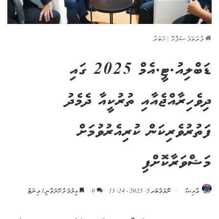
ފުރަތަމަ ޞަފްޙާ
|
ޚަބަރު
ޑަބްލިއު.ޓީ.އެމް 2025 ގައި
ދިވެހިރާއްޖެއާއި ތުރުކީއާ ދެމެދު
ފަތުރުވެރިކަން ކުރިއެރުވުމަށް
މަޝްވަރާކޮށްފި
ޢާއިޝް
ނޮވެމްބަރ 5, 2025 - 13:24
0
ކިިޔުމަށް ހޭދަވާނީ 1 މިނެޓު